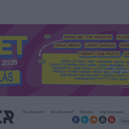
Mi a Recorder?
Hol a Recorder?
Előfizetés
Régi Recorderek