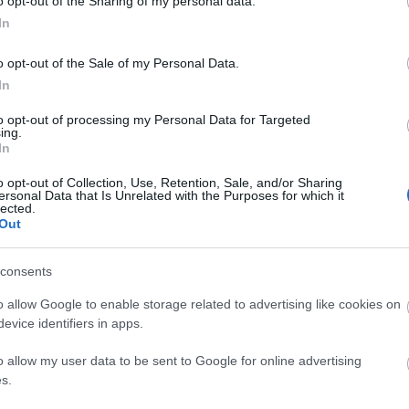
o opt-out of the Sharing of my personal data.
jelentették a feloszlásukat. „A hari_drama megszűnik. Már néhány
 magam, hogy leírjam nektek. Én ezután a szociális médiát is
In
találkozunk, köszönöm az elmúlt 5 év csodáit s tanulságait” –
 hogy a zenekar kiadatlan felvételei azért napvilágot látnak majd,
o opt-out of the Sale of my Personal Data.
In
ingyen a Pontoonon, szombaton pedig az Off Kulturban,
to opt-out of processing my Personal Data for Targeted
iválon
. A zenekarról írt cikkeinket
itt találod
.
ing.
In
o opt-out of Collection, Use, Retention, Sale, and/or Sharing
ersonal Data that Is Unrelated with the Purposes for which it
lected.
Out
consents
o allow Google to enable storage related to advertising like cookies on
evice identifiers in apps.
o allow my user data to be sent to Google for online advertising
s.