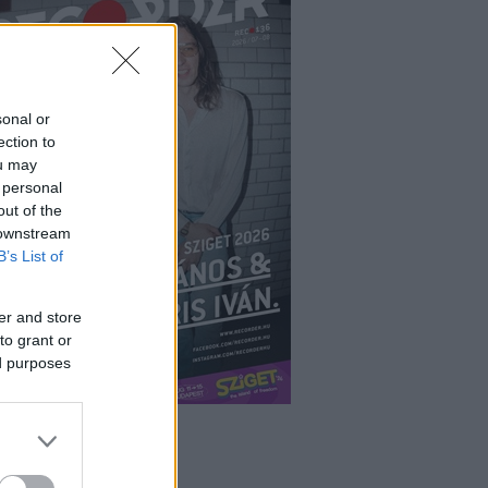
sonal or
ection to
ou may
 personal
out of the
 downstream
B’s List of
er and store
to grant or
ed purposes
ÉPÉS