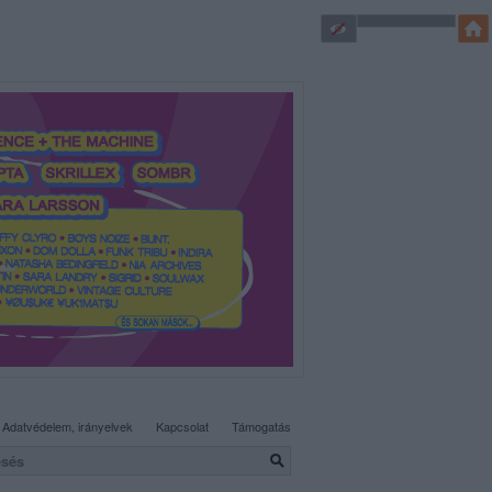
SÜTI BEÁLLÍTÁSOK MÓDOSÍTÁSA
Adatvédelem, irányelvek
Kapcsolat
Támogatás