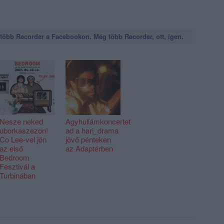
öbb Recorder a Facebookon. Még több Recorder, ott, igen.
Nesze neked
Agyhullámkoncertet
uborkaszezon!
ad a hari_drama
Co Lee-vel jön
jövő pénteken
az első
az Adaptérben
Bedroom
Fesztivál a
Turbinában