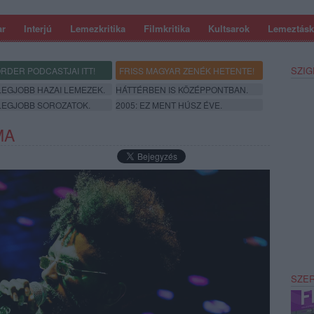
ar
Interjú
Lemezkritika
Filmkritika
Kultsarok
Lemeztásk
SZIG
RDER PODCASTJAI ITT!
FRISS MAGYAR ZENÉK HETENTE!
 LEGJOBB HAZAI LEMEZEK.
HÁTTÉRBEN IS KÖZÉPPONTBAN.
 LEGJOBB SOROZATOK.
2005: EZ MENT HÚSZ ÉVE.
MA
SZE