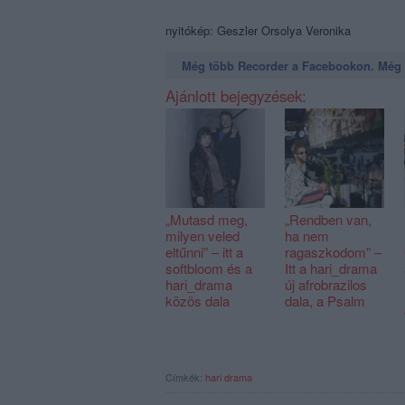
nyitókép:
Geszler Orsolya Veronika
Még több Recorder a Facebookon. Még t
Ajánlott bejegyzések:
„Mutasd meg,
„Rendben van,
milyen veled
ha nem
eltűnni” – itt a
ragaszkodom” –
softbloom és a
Itt a hari_drama
hari_drama
új afrobrazilos
közös dala
dala, a Psalm
Címkék:
hari drama