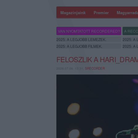
Magazinjaink
Premier
Magyarrad
VAN NYOMTATOTT RECORDERED?
A RECO
2025: A LEGJOBB LEMEZEK.
2025: A
2025: A LEGJOBB FILMEK.
2025: A
FELOSZLIK A HARI_DRA
2026.07.06. 13:31,
SRECORDER