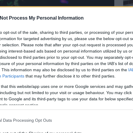
Not Process My Personal Information
to opt-out of the sale, sharing to third parties, or processing of your per
formation for targeted advertising by us, please use the below opt-out s
r selection. Please note that after your opt-out request is processed y
eing interest-based ads based on personal information utilized by us or
disclosed to third parties prior to your opt-out. You may separately opt-
losure of your personal information by third parties on the IAB’s list of
. This information may also be disclosed by us to third parties on the
IA
lőben, aztán véget ér a jazzes-soulos pszichedéliában utazó
Participants
that may further disclose it to other third parties.
 that this website/app uses one or more Google services and may gath
űvészeti kollektívaként
. Az évek során a fiatal budapesti
including but not limited to your visit or usage behaviour. You may click 
ek közt a
Carson Coma
, a
Hakumba
, a
Mordái
, vagy épp
6363
 to Google and its third-party tags to use your data for below specifi
yüttesben. Született egy soulos leágazásuk is, a
hari_drama sūl
ogle consent section.
, miután kivált a zenekar kétharmada. A Papp
éven álltak elő új formációval (Mádava
szólóban is alkot
,
Botond
pedig az
Ivan & The Parazol
ban billentyűzik.
l Data Processing Opt Outs
tette az új dalait
, és 2026 elején
a softbloommal együtt is
BEL