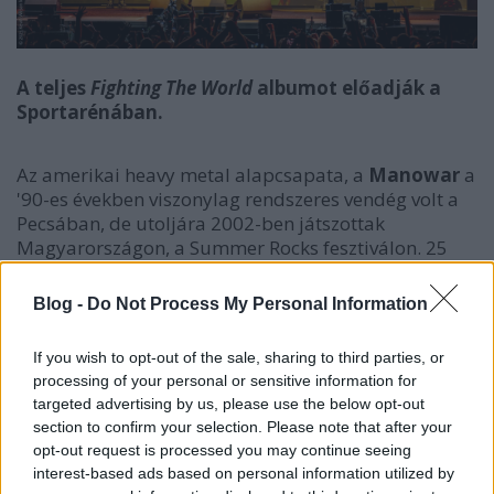
A teljes
Fighting The World
albumot előadják a
Sportarénában.
Az amerikai heavy metal alapcsapata, a
Manowar
a
'90-es években viszonylag rendszeres vendég volt a
Pecsában, de utoljára 2002-ben játszottak
Magyarországon, a Summer Rocks fesztiválon. 25
évvel később, 2027. január 23-án egy speciális
turnéval térnek vissza Budapestre, amin felváltva
Blog -
Do Not Process My Personal Information
játsszák el elejétől a végéig a
Kings of Metal
és a
Fighting the World
című lemezeiket. A magyar
If you wish to opt-out of the sale, sharing to third parties, or
rajongóknak ebből az 1987-es album jut, amit
processing of your personal or sensitive information for
további Manowar-klasszikusokkal, és egy új,
targeted advertising by us, please use the below opt-out
látványos színpadi produkcióval egészítenek majd ki
section to confirm your selection. Please note that after your
az Arénában.
opt-out request is processed you may continue seeing
interest-based ads based on personal information utilized by
„Ez az album Budapesté! Egy ezeréves főváros,