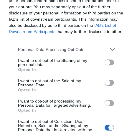
us or personal information disclosed to third parties prior to
amely túlélt megszállást, ostromot és felfordulást is,
your opt-out. You may separately opt-out of the further
és mindig talpra állt. Egy város és népe, amely nem
disclosure of your personal information by third parties on the
hajlandó elesni, bármibe is kerül: ez az a szellem,
IAB’s list of downstream participants. This information may
amiről a
Fighting The World
is szól” – mondta
Joey
also be disclosed by us to third parties on the
IAB’s List of
DeMaio
. A koncertre jegyek már kaphatók, amik
Downstream Participants
that may further disclose it to other
kiegészíthetők a korlátozott számban elérhető
third parties.
Ultimate Experience VIP upgrade-del is – további
Please note that this website/app uses one or more Google
infók a zenekar
hivatalos felületein
.
Personal Data Processing Opt Outs
services and may gather and store information including but
not limited to your visit or usage behaviour. You may click to
I want to opt-out of the Sharing of my
A Livesound bemutatja:
personal data.
grant or deny consent to Google and its third-party tags to
MANOWAR – Kings Of Metal Fighting The World
Opted In
use your data for below specified purposes in below Google
Tour 2027
consent section.
I want to opt-out of the Sale of my
Helyszín:
Papp László Budapest Sportaréna
Personal Data.
Időpont:
2027. január 23. (szombat)
Opted In
Belépő:
25.600 Ft (normál álló), 34.000 Ft (kiemelt
álló), 21.400-36.100 Ft (ülő)
I want to opt-out of processing my
Personal Data for Targeted Advertising.
Jegyvásárlás.
Facebook-esemény.
Opted In
I want to opt-out of Collection, Use,
Retention, Sale, and/or Sharing of my
Personal Data that Is Unrelated with the