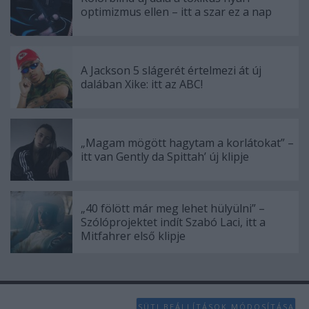
optimizmus ellen – itt a szar ez a nap
A Jackson 5 slágerét értelmezi át új
dalában Xike: itt az ABC!
„Magam mögött hagytam a korlátokat” –
itt van Gently da Spittah’ új klipje
„40 fölött már meg lehet hülyülni” –
Szólóprojektet indít Szabó Laci, itt a
Mitfahrer első klipje
SÜTI BEÁLLÍTÁSOK MÓDOSÍTÁSA