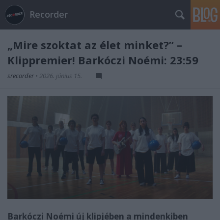
Recorder
„Mire szoktat az élet minket?” –
Klippremier! Barkóczi Noémi: 23:59
srecorder
•
2026. június 15.
Barkóczi Noémi új klipjében a mindenkiben