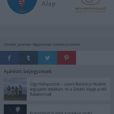
Címkék:
premier
klippremier
barkóczi noémi
Ajánlott bejegyzések:
Úgy hiányoztok – üzeni Barkóczi Noémi
legújabb dalában: itt a Sétáló klipje a téli
Balatonnal!
Kolorblind új dala a toxikus nyári