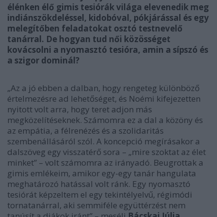
élénken élő gimis tesiórák világa elevenedik meg
indiánszökdeléssel, kidobóval, pókjárással és egy
melegítőben feladatokat osztó testnevelő
tanárral. De hogyan
tud női közösséget
kovácsolni a nyomasztó tesióra, amin a sípszó és
a szigor dominál?
„Az a jó ebben a dalban, hogy rengeteg különböző
értelmezésre ad lehetőséget, és Noémi kifejezetten
nyitott volt arra, hogy teret adjon más
megközelítéseknek. Számomra ez a dal a közöny és
az empátia, a félrenézés és a szolidaritás
szembenállásáról szól. A koncepció megírásakor a
dalszöveg egy visszatérő sora – „mire szoktat az élet
minket” – volt számomra az irányadó. Beugrottak a
gimis emlékeim, amikor egy-egy tanár hangulata
meghatározó hatással volt ránk. Egy nyomasztó
tesiórát képzeltem el egy tekintélyelvű, régimódi
tornatanárral, aki semmiféle együttérzést nem
tanúsít a diákok iránt” – meséli
Bácskai Júlia