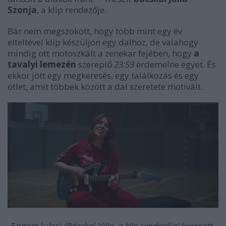
Szonja
, a klip rendezője.
Bár nem megszokott, hogy több mint egy év
elteltével klip készüljön egy dalhoz, de valahogy
mindig ott motoszkált a zenekar fejében, hogy
a
tavalyi lemezén
szereplő
23:59
érdemelne egyet. És
ekkor jött egy megkeresés, egy találkozás és egy
ötlet, amit többek között a dal szeretete motivált.
„Engem Julcsi
(Bácskai Júlia, a klip rendezője)
keresett