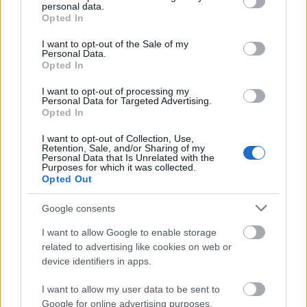
producerként
Szombath Máté
segítette a munkát,
personal data.
grant or deny consent to Google and its third-party tags to
Opted In
rendezőasszisztensként
Balogh Ádám
. A főszereplő
use your data for below specified purposes in below Google
lányok a Vörösmarty Mihály Gimnázium
consent section.
I want to opt-out of the Sale of my
drámatagozatának tanulói közül kerültek ki, a
Personal Data.
Opted In
testnevelőként feltűnő
Antal Olgá
val a rendező
korábban egy kisfilmben dolgozott együtt, a
I want to opt-out of processing my
helyszínt pedig a Budapesti Piarista Gimnázium
Personal Data for Targeted Advertising.
biztosította.
Opted In
I want to opt-out of Collection, Use,
„NEM AKAROK MINDIG IRONIZÁLNI” – NOÉMI
Retention, Sale, and/or Sharing of my
FÉLELMETES KONCERTEKRŐL, MEGÁLLAPODÁSRÓL ÉS
Personal Data that Is Unrelated with the
Purposes for which it was collected.
MENŐSÉGRŐL.
Opted Out
„Mindenki beletett, amit tudott, és ezt csakis az
Google consents
tudta életre hívni, hogy Julcsinak volt egy nagyon
kiforrott koncepciója, már-már szuper
I want to allow Google to enable storage
részletességgel kidolgozva. Én igyekszem hinni
related to advertising like cookies on web or
abban, hogy plusz öt perccel több gondolkodás tud
device identifiers in apps.
annyit vagy néha akár többet érni megvalósítás
tekintetében, mint ötször annyi technika és ember, és
I want to allow my user data to be sent to
Google for online advertising purposes.
ez itt abszolút meglátszik szerintem” –