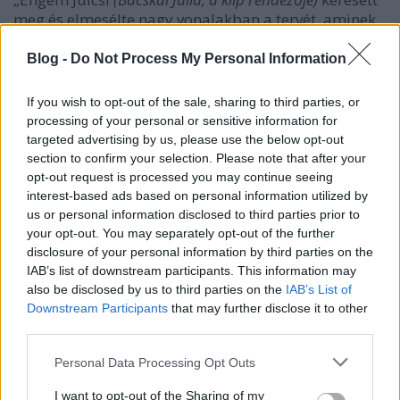
meg és elmesélte nagy vonalakban a tervét, aminek
rohadtul örültem, mert érződött, hogy szívügye a
dolog és látja az egészet maga előtt. Ennél jobb
Blog -
Do Not Process My Personal Information
kezdést nem nagyon kívánhat egy mezei dalszerző.
Nekem az összefogásról szól a klip egy olyan
If you wish to opt-out of the sale, sharing to third parties, or
közegben, amit mindnyájan nagyon jól ismerünk, és
processing of your personal or sensitive information for
ahol sokunknak vették el a kedvét például a
targeted advertising by us, please use the below opt-out
csapatsportoktól. Szóval van benne egy ilyen vissza a
section to confirm your selection. Please note that after your
gyökerekhez vonal, plusz megmutat egy szuper női
opt-out request is processed you may continue seeing
közösséget a gimis lányokon keresztül, ami
interest-based ads based on personal information utilized by
szerintem azért is csodás, mert nekem is ez az
us or personal information disclosed to third parties prior to
időszak volt az egyik legintenzívebb ilyen élményem.
your opt-out. You may separately opt-out of the further
Jó volt látni, hogy ezek a lányok a valóságban is
disclosure of your personal information by third parties on the
IAB’s list of downstream participants. This information may
barátok, öröm volt köztük lenni” – mesélte
Barkóczi
also be disclosed by us to third parties on the
IAB’s List of
Noémi
.
Downstream Participants
that may further disclose it to other
third parties.
Ahhoz, hogy ez a klip ebben a formájában
elkészülhessen, egy komoly szereplői gárdára és egy
Please note that this website/app uses one or more Google
Personal Data Processing Opt Outs
lelkes stábra is szükség volt. Operatőrként a képi
services and may gather and store information including but
világot
Dobray Máté
nak köszönhetjük,
not limited to your visit or usage behaviour. You may click to
I want to opt-out of the Sharing of my