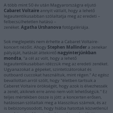
A több mint 50 év után Magyarországra eljutó
Cabaret Voltaire
annyit vállalt, hogy a lehető
legautentikusabban szólaltatja meg az eredeti –
felbecsülhetetlen hatású –
zenéket.
Agatha
Urshanova
fotógalériája.
Sok meglepetés nem érhette a Cabaret Voltaire-
koncert nézőit. Ahogy
Stephen Mallinder
a zenekar
pályáját, hatását áttekintő
nagyinterjúnkban
mondta
, "a cél az volt, hogy a lehető
legautentikusabban idézzük meg az eredeti zenéket.
Ugyanazokat a gépeket, szintetizátorokat és
outboard cuccokat használtuk, mint régen." Az egész
bevallottan arról szólt, hogy "életben tartsuk a
Caberet Voltaire örökségét, hogy azok is élvezhessék
a zenét, akiknek erre anno nem volt lehetőségük." Ez
teljes mértékben össze is jött: a koncerten erősen,
hatásosan szólaltak meg a klasszikus számok, és az
is bebizonyosodott, hogy hiába hatottak közvetlenül