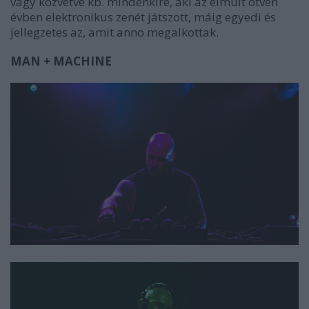
vagy közvetve kb. mindenkire, aki az elmúlt ötven
évben elektronikus zenét játszott, máig egyedi és
jellegzetes az, amit anno megalkottak.
MAN + MACHINE