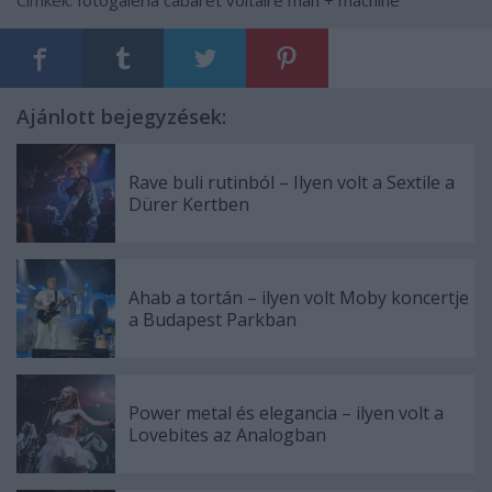
Címkék:
fotógaléria
cabaret voltaire
man + machine
Ajánlott bejegyzések:
Rave buli rutinból – Ilyen volt a Sextile a
Dürer Kertben
Ahab a tortán – ilyen volt Moby koncertje
a Budapest Parkban
Power metal és elegancia – ilyen volt a
Lovebites az Analogban