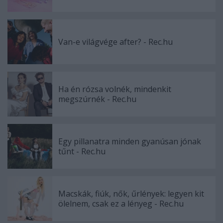
Van-e világvége after? - Rec.hu
Ha én rózsa volnék, mindenkit
megszúrnék - Rec.hu
Egy pillanatra minden gyanúsan jónak
tűnt - Rec.hu
Macskák, fiúk, nők, űrlények: legyen kit
ölelnem, csak ez a lényeg - Rec.hu