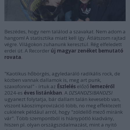
Beszédes, hogy nem találod a szavakat. Nem adom a
hangom! A statisztika miatt kell így. Átlátszom rajtad
végre. Világokon zuhanunk keresztül. Rég elfeledett
erdei út. A Recorder
új magyar zenéket bemutató
rovata
.
"Kaotikus hőbörgés, agyledaráló radikális rock, de
közben vannak dallamok is, meg art punk,
szaxofonnal" - írtuk az
Észlelés
előző
lemezéről
2024-es
éves listánkban
. A
DZSANDZSIBANDZSI
ugyanezt folytatja, bár dallam talán kevesebb van,
viszont káoszimprovizáció több, no meg effektezett
cukiének például arról, hogy "zöldellő mező miránk
vár". Több szempontból is hiánypótló kiadvány,
hiszen pl. olyan országszidalmazást, mint a nyitó