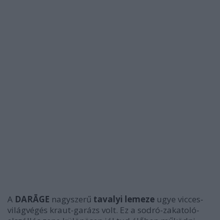
A
DARĀGE
nagyszerű
tavalyi lemeze
ugye vicces-
világvégés kraut-garázs volt. Ez a sodró-zakatoló-