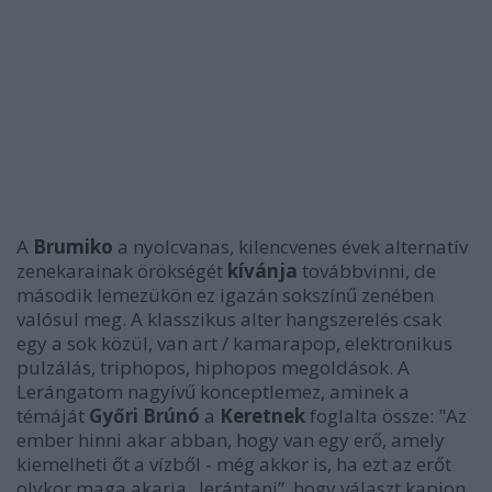
A
Brumiko
a nyolcvanas, kilencvenes évek alternatív
zenekarainak örökségét
kívánja
továbbvinni, de
második lemezükön ez igazán sokszínű zenében
valósul meg. A klasszikus alter hangszerelés csak
egy a sok közül, van art / kamarapop, elektronikus
pulzálás, triphopos, hiphopos megoldások. A
Lerángatom nagyívű konceptlemez, aminek a
témáját
Győri Brúnó
a
Keretnek
foglalta össze: "Az
ember hinni akar abban, hogy van egy erő, amely
kiemelheti őt a vízből - még akkor is, ha ezt az erőt
olykor maga akarja „lerántani”, hogy választ kapjon.