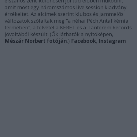
elszállós zene különösen jól tud élőben működni,
amit most egy háromszámos live session kiadvány
érzékeltet. Az alcímek szerint klubos és jammelős
változatok szólaltak meg "a néhai Péch Antal kémia
termében"; a felvétel a KERET és a Tanterem Records
jóvoltából készült. (Ők láthatók a nyitóképen,
Mészár Norbert fotóján
.)
Facebook
,
Instagram