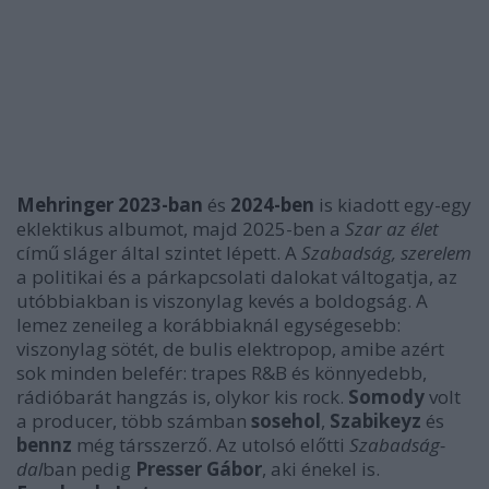
Mehringer
2023-ban
és
2024-ben
is kiadott egy-egy
eklektikus albumot, majd 2025-ben a
Szar az élet
című sláger által szintet lépett. A
Szabadság, szerelem
a politikai és a párkapcsolati dalokat váltogatja, az
utóbbiakban is viszonylag kevés a boldogság. A
lemez zeneileg a korábbiaknál egységesebb:
viszonylag sötét, de bulis elektropop, amibe azért
sok minden belefér: trapes R&B és könnyedebb,
rádióbarát hangzás is, olykor kis rock.
Somody
volt
a producer, több számban
sosehol
,
Szabikeyz
és
bennz
még társszerző. Az utolsó előtti
Szabadság-
dal
ban pedig
Presser Gábor
, aki énekel is.