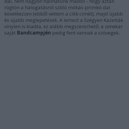
dal, nem nagyon hallhatunk mástól - hogy aztán
rögtön a halogatásról szóló mókás-primkó dal
következzen (ebből vettem a cikk címét), majd újabb
és újabb meglepetések. A lemezt a Szégyen Kazetták
vinylen is kiadta, ez alább megszerezhető; a zenekar
saját
Bandcampjén
pedig fent vannak a szövegek.