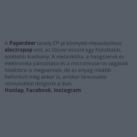
A
Paperdeer
tavaly EP-je könnyed-melankolikus
electropop
volt, az
Ozone
viszont egy fojtottabb,
sötétebb kiadvány. A melankólia, a hangszerek és
elektronika párosítása és a microhouse-os vágások
továbbra is megvannak, de az anyag inkább
befordult még akkor is, amikor táncosabb
ritmusokkal dolgozik a duó.
Honlap
,
Facebook
,
Instagram