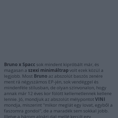
Bruno x Spacc
sok mindent kipróbált már, és
magasan a
szexi minimáltrap
volt ezek közül a
legjobb. Most
Bruno
az abszolút baszós zenére
ment rá négyszámos EP-jén, sok vendéggel és
mindenféle stílusban, de olyan színvonalon, hogy
annak már 12 éves kor fölött kellemetlennek kellene
lennie. Jó, mondjuk az abszolút mélypontot
VINI
mondja, miszerint "mikor meglát egy lovat, egyből a
faszomra gondol", de a maradék sem sokkal jobb.
Illetve a három alpári dal mellé került egy