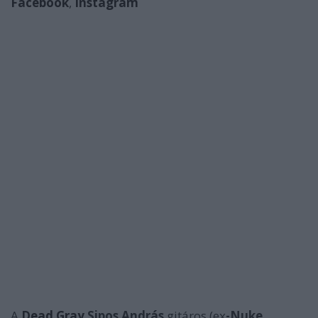
Facebook
,
Instagram
A
Dead Gray
Sipos András
gitáros (ex
-Nuke
,