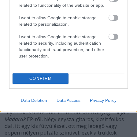
related to functionality of the website or app.
I want to allow Google to enable storage
related to personalization.
I want to allow Google to enable storage
related to security, including authentication
functionality and fraud prevention, and other
user protection.
CONFIRM
Szőke Barna
ugyebár tagja a
Qualitons
nak és az
Ivan & The Parazol
nak, időnként
MYGL
, néha
Tróger Gitáros
, szóval nyilván kellett neki még egy
Data Deletion
Data Access
Privacy Policy
alteregó, ami igazából az, hogy
Barna
. Ez most egy
"ilyen akusztikusabb, intimebb szóló anyag" -
írja
a
Madarak
EP-ről. Négy egyszálgitáros, kicsit folkos
dal, itt egy kis fütyüléssel, ott meg lebegő vagy
éppen mélyen pulzáló szintivel; ezek a trükkök