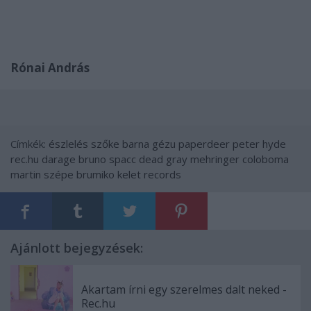
Rónai András
Címkék:
észlelés
szőke barna
gézu
paperdeer
peter hyde
rec.hu
darage
bruno spacc
dead gray
mehringer
coloboma
martin szépe
brumiko
kelet records
Ajánlott bejegyzések:
Akartam írni egy szerelmes dalt neked -
Rec.hu