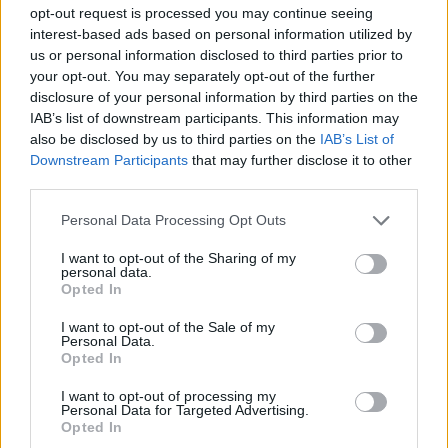
rétegzett, breakbeates, de időnként elborítja a
opt-out request is processed you may continue seeing
sötétség; Coloboma töredezettebb, széttartóbb
interest-based ads based on personal information utilized by
számot adott ide. A
PM
oldalon a három alapító a
us or personal information disclosed to third parties prior to
táncparkettet célozza, de a house-os ritmusokra itt is
your opt-out. You may separately opt-out of the further
rengeteg trükk, fura hang, apró meglepetés kerül rá.
disclosure of your personal information by third parties on the
IAB’s list of downstream participants. This information may
Kelet Records
Instagram
,
Soundcloud
also be disclosed by us to third parties on the
IAB’s List of
Downstream Participants
that may further disclose it to other
third parties.
Please note that this website/app uses one or more Google
Personal Data Processing Opt Outs
services and may gather and store information including but
not limited to your visit or usage behaviour. You may click to
I want to opt-out of the Sharing of my
personal data.
grant or deny consent to Google and its third-party tags to
Opted In
use your data for below specified purposes in below Google
consent section.
I want to opt-out of the Sale of my
Personal Data.
Opted In
I want to opt-out of processing my
Personal Data for Targeted Advertising.
Opted In