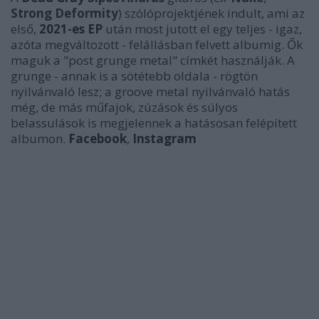
Strong Deformity
) szólóprojektjének indult, ami az
első,
2021-es EP
után most jutott el egy teljes - igaz,
azóta megváltozott - felállásban felvett albumig. Ők
maguk a "post grunge metal" címkét használják. A
grunge - annak is a sötétebb oldala - rögtön
nyilvánvaló lesz; a groove metal nyilvánvaló hatás
még, de más műfajok, zúzások és súlyos
belassulások is megjelennek a hatásosan felépített
albumon.
Facebook
,
Instagram