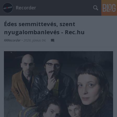
Recorder
Édes semmittevés, szent
nyugalombanlevés - Rec.hu
RRRecorder
•
2026. június 04.