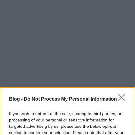
Kelet Records
néven új kiadót indított három
producer,
Hyde
,
Martin Szépe
és
Coloboma
. A cél a
Blog -
Do Not Process My Personal Information
stílusok megcsavarása, a normák felrúgása az
önkifejezés jegyében, és hogy ez mit jelent, azt most
If you wish to opt-out of the sale, sharing to third parties, or
egy dupla EP mutatja meg. Az
AM
oldal a
processing of your personal or sensitive information for
"kísérletezésre, textúrákra, hangulatokra" fókuszál.
targeted advertising by us, please use the below opt-out
Hyde száma downtempós;
Gézu
WTF
-je sűrűn
section to confirm your selection. Please note that after your