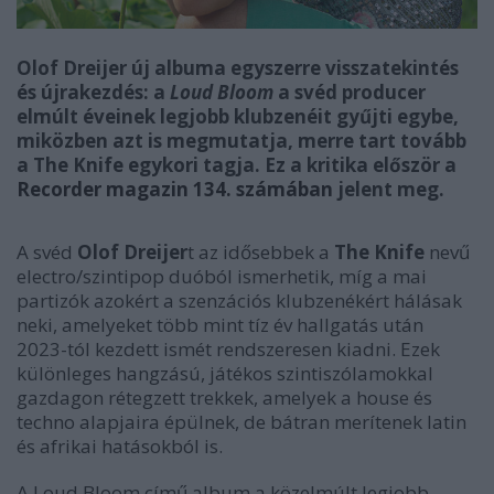
Olof Dreijer új albuma egyszerre visszatekintés
és újrakezdés: a
Loud Bloom
a svéd producer
elmúlt éveinek legjobb klubzenéit gyűjti egybe,
miközben azt is megmutatja, merre tart tovább
a The Knife egykori tagja. Ez a kritika először a
Recorder magazin 134. számában
jelent meg.
A svéd
Olof Dreijer
t az idősebbek a
The Knife
nevű
electro/szintipop duóból ismerhetik, míg a mai
partizók azokért a szenzációs klubzenékért hálásak
neki, amelyeket több mint tíz év hallgatás után
2023-tól kezdett ismét rendszeresen kiadni. Ezek
különleges hangzású, játékos szintiszólamokkal
gazdagon rétegzett trekkek, amelyek a house és
techno alapjaira épülnek, de bátran merítenek latin
és afrikai hatásokból is.
A
Loud Bloom
című album a közelmúlt legjobb