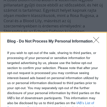
pillanatait gyűjti össze ebből az időszakból, és hét új
számot is tartalmaz. Egyrészt helyet kapnak rajta
olyan modern klasszikusok, mint a
Rosa Rugosa
, a
Coral
és a
Blood Lily
, másrészt az új
szerzeményekben is érdemes elmélyedni: a
Shisandra
és az
Echoed Dafnino
különösen
emlékezetes darabok.
Blog -
Do Not Process My Personal Information
Az új számok többsége meglepő módon inkább az
ambient irányába mozdul el, és bár néhol a
If you wish to opt-out of the sale, sharing to third parties, or
kelleténél eggyel jobban belassítják az albumot, jó
processing of your personal or sensitive information for
hallani, hogy Dreijer egyedi hangzása a tánctéren
targeted advertising by us, please use the below opt-out
kívül is működik.
section to confirm your selection. Please note that after your
opt-out request is processed you may continue seeing
interest-based ads based on personal information utilized by
us or personal information disclosed to third parties prior to
your opt-out. You may separately opt-out of the further
disclosure of your personal information by third parties on the
IAB’s list of downstream participants. This information may
also be disclosed by us to third parties on the
IAB’s List of