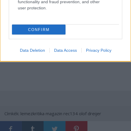
functionality and fraud prevention, and other
user protection.
CONFIRM
Data Deletion
Data Access
Privacy Policy
Címkék:
lemezkritika
magazin
rec134
olof dreijer