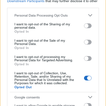
Downstream Participants
that may further disclose it to other
third parties.
Please note that this website/app uses one or more Google
Personal Data Processing Opt Outs
services and may gather and store information including but
not limited to your visit or usage behaviour. You may click to
I want to opt-out of the Sharing of my
personal data.
grant or deny consent to Google and its third-party tags to
Opted In
use your data for below specified purposes in below Google
consent section.
I want to opt-out of the Sale of my
Personal Data.
Opted In
I want to opt-out of processing my
Personal Data for Targeted Advertising.
Opted In
Előadó:
Olof Dreijer
I want to opt-out of Collection, Use,
Retention, Sale, and/or Sharing of my
Personal Data that Is Unrelated with the
Cím:
Loud Bloom
Purposes for which it was collected.
Opted Out
Kiadó:
DH2
Google consents
Megjelenés:
2026.
május 8.
I want to allow Google to enable storage