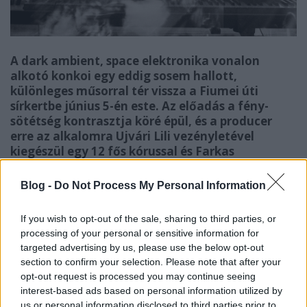
A dark ambient, space elektronika vonalon
alkotó konkoi egy eddig sosem hallott,
különleges műsorral tér vissza a Fiumei úti
sírkertbe június 5-én este. Az előadás a fény-
sötétség kontrasztja köré épül, és a producer
erre az alkalomra Ujvári Lili vezényletével
kiegészül egy 12 fős kórussal és Farkas
Zsomborral, a Platon Karataev dobosával.
Blog -
Do Not Process My Personal Information
„Évek óta foglalkoztat a kórushangzás, és a koncertjeim
dinamikáját is régóta szeretném növelni”
– mesélte
If you wish to opt-out of the sale, sharing to third parties, or
konkoi a koncepció kialakulásáról. „
Ezzel a felkéréssel
processing of your personal or sensitive information for
targeted advertising by us, please use the below opt-out
mindkettőre lehetőségem nyílt: sok új dal született,
section to confirm your selection. Please note that after your
írtam kifejezetten erre az estére szánt kórusműveket, és
opt-out request is processed you may continue seeing
néhány korábbi trackemet is átdolgoztam élő
interest-based ads based on personal information utilized by
ritmusszekcióra.”
us or personal information disclosed to third parties prior to