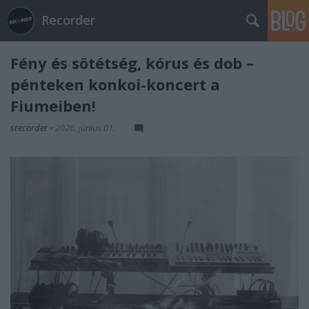
Recorder
Fény és sötétség, kórus és dob –
pénteken konkoi-koncert a
Fiumeiben!
srecorder
•
2026. június 01.