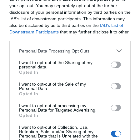
your opt-out. You may separately opt-out of the further
Az esemény ingyenes, de regisztrációhoz kötött.
disclosure of your personal information by third parties on the
Regisztrálni a
rendezvenyek@nori.gov.hu
címen
IAB’s list of downstream participants. This information may
lehet.
Facebook-esemény:
also be disclosed by us to third parties on the
IAB’s List of
https://fb.me/e/7gzgVw5qS
.
Downstream Participants
that may further disclose it to other
third parties.
Grócz Bence
2019-ben indította el a
repetitív
folyamatzene és a csendes, lüktető elektronika közt
Please note that this website/app uses one or more Google
Personal Data Processing Opt Outs
mozgó
szólóprojektjét
konkoi
néven, amelyben
services and may gather and store information including but
kezdetben pianínóra és harmóniumra, analóg
not limited to your visit or usage behaviour. You may click to
I want to opt-out of the Sharing of my
personal data.
szintetizátorra és elektromos zongorára írt
grant or deny consent to Google and its third-party tags to
Opted In
darabokat. Ké
t éve játszott már a Fiumei úti
use your data for below specified purposes in below Google
sírkertben egy különleges hangszeren, az Una
consent section.
I want to opt-out of the Sale of my
Personal Data.
Cordán, amit
a pianínó és a hárfa keverékeként
Opted In
lehetne leírni. Erről készült egy videó is, amit
a
Recorderen mutattunk be
:
I want to opt-out of processing my
Personal Data for Targeted Advertising.
Opted In
I want to opt-out of Collection, Use,
Retention, Sale, and/or Sharing of my
Personal Data that Is Unrelated with the