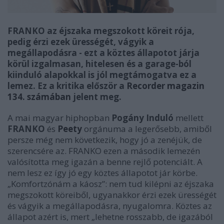
FRANKO az éjszaka megszokott köreit rója,
pedig érzi ezek ürességét, vágyik a
megállapodásra - ezt a köztes állapotot járja
körül izgalmasan, hitelesen és a garage-ból
kiinduló alapokkal is jól megtámogatva ez a
lemez. Ez a kritika először a
Recorder magazin
134. számában
jelent meg.
A mai magyar hiphopban
Pogány Induló
mellett
FRANKO
és
Peety
orgánuma a legerősebb, amiből
persze még nem következik, hogy jó a zenéjük, de
szerencsére az. FRANKO ezen a második lemezén
valósította meg igazán a benne rejlő potenciált. A
nem lesz ez így jó
egy köztes állapotot jár körbe.
„Komfortzónám a káosz”: nem tud kilépni az éjszaka
megszokott köreiből, ugyanakkor érzi ezek ürességét
és vágyik a megállapodásra, nyugalomra. Köztes az
állapot azért is, mert „lehetne rosszabb, de igazából