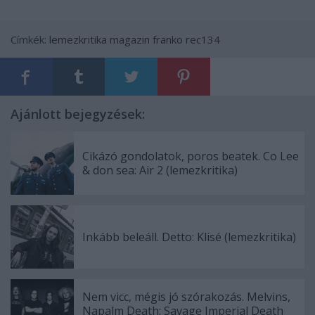
Címkék:
lemezkritika
magazin
franko
rec134
Ajánlott bejegyzések:
Cikázó gondolatok, poros beatek. Co Lee
& don sea: Air 2 (lemezkritika)
Inkább beleáll. Detto: Klisé (lemezkritika)
Nem vicc, mégis jó szórakozás. Melvins,
Napalm Death: Savage Imperial Death