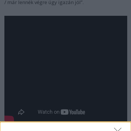
/ már lennék végre úgy igazán jól”.