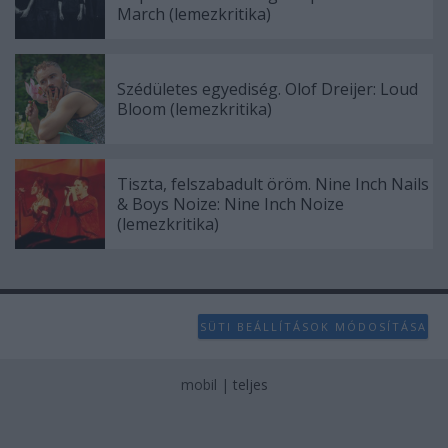
March (lemezkritika)
Szédületes egyediség. Olof Dreijer: Loud
Bloom (lemezkritika)
Tiszta, felszabadult öröm. Nine Inch Nails
& Boys Noize: Nine Inch Noize
(lemezkritika)
SÜTI BEÁLLÍTÁSOK MÓDOSÍTÁSA
mobil
|
teljes