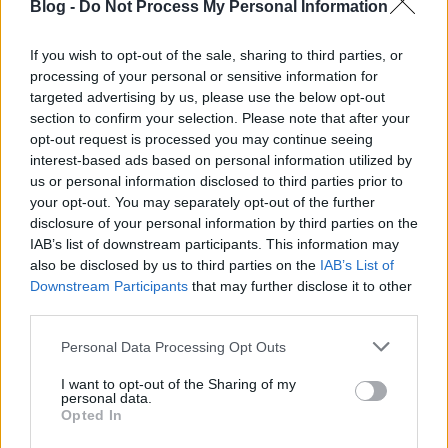
Az önelemzést és láttató jeleneteket váltogató
Blog -
Do Not Process My Personal Information
szövegek is erősek, de igazán attól él a lemez, hogy
FRANKO a káosz vonzását és taszítását egyaránt
If you wish to opt-out of the sale, sharing to third parties, or
hitelesen tudja megjeleníteni, akár egyszerre (mint
processing of your personal or sensitive information for
ahogy
bongor
EXTÁZIS
-a is ettől működött igazán).
targeted advertising by us, please use the below opt-out
section to confirm your selection. Please note that after your
Ebben megtámogatják az erős, szellemes alapok,
opt-out request is processed you may continue seeing
amiknek jó részéért, illetve az egész album
interest-based ads based on personal information utilized by
összefogásáért
WaTa
felelt. A UK garage a
us or personal information disclosed to third parties prior to
kiindulópont, de a house-tól a drillig, a bulizástól a
your opt-out. You may separately opt-out of the further
nyomottságig, a morcoskodástól a szemlélődésig
disclosure of your personal information by third parties on the
sokfelé el lehet innen jutni – miközben a jellegzetes
IAB’s list of downstream participants. This information may
also be disclosed by us to third parties on the
IAB’s List of
kattogó törtek össze is fogják az albumot.
Downstream Participants
that may further disclose it to other
third parties.
Please note that this website/app uses one or more Google
Personal Data Processing Opt Outs
services and may gather and store information including but
not limited to your visit or usage behaviour. You may click to
I want to opt-out of the Sharing of my
personal data.
grant or deny consent to Google and its third-party tags to
Opted In
use your data for below specified purposes in below Google
consent section.