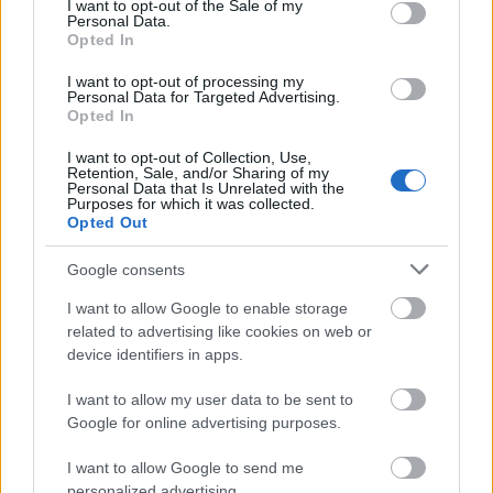
I want to opt-out of the Sale of my
Personal Data.
Opted In
I want to opt-out of processing my
Personal Data for Targeted Advertising.
Opted In
I want to opt-out of Collection, Use,
Retention, Sale, and/or Sharing of my
Personal Data that Is Unrelated with the
Purposes for which it was collected.
Opted Out
Google consents
I want to allow Google to enable storage
Előadó:
FRANKO
related to advertising like cookies on web or
device identifiers in apps.
Cím:
nem lesz ez így jó
I want to allow my user data to be sent to
Kiadó:
WAVY
Google for online advertising purposes.
Megjelenés:
2026. április 17.
I want to allow Google to send me
personalized advertising.