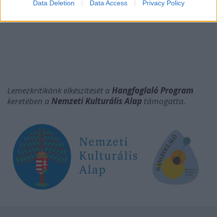
Data Deletion
Data Access
Privacy Policy
Lemezkritikánk elkészítését a
Hangfoglaló Program
keretében a
Nemzeti Kulturális Alap
támogatta.