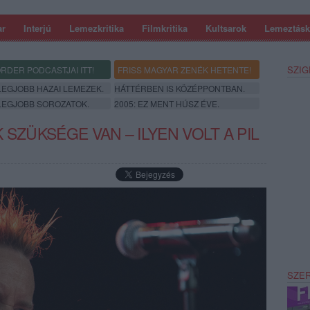
ar
Interjú
Lemezkritika
Filmkritika
Kultsarok
Lemeztásk
SZIG
RDER PODCASTJAI ITT!
FRISS MAGYAR ZENÉK HETENTE!
 LEGJOBB HAZAI LEMEZEK.
HÁTTÉRBEN IS KÖZÉPPONTBAN.
 LEGJOBB SOROZATOK.
2005: EZ MENT HÚSZ ÉVE.
 SZÜKSÉGE VAN – ILYEN VOLT A PIL
SZE