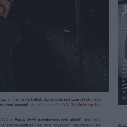
 az, aminek lennie kellett. Szinte csak régi számokkal, mégis
nekarnak mondott, de sajátosan időn kívüli
Public Image Ltd.
a 2023-as
End of World
, a nyolcvanas évek utáni PiL-termésből
.
pár száma került be a setlistbe, egyébként meg klasszikusok.
BEL