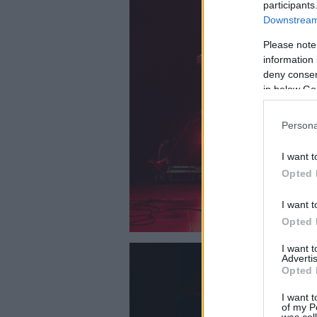
participants
Downstream 
Please note
information 
deny consent
in below Go
Persona
I want t
Opted 
I want t
Opted 
I want 
Advertis
Opted 
I want t
of my P
was col