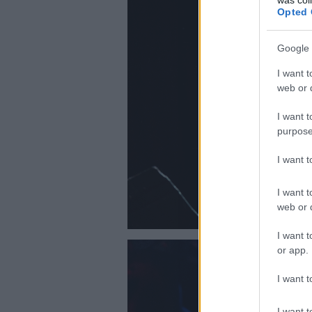
Opted 
Google 
I want t
web or d
I want t
purpose
I want 
I want t
web or d
I want t
or app.
I want t
I want t