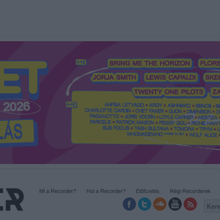
Mi a Recorder?
Hol a Recorder?
Előfizetés
Régi Recorderek