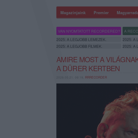
Magazinjaink
Premier
Magyarrad
VAN NYOMTATOTT RECORDERED?
A RECO
2025: A LEGJOBB LEMEZEK.
2025: A
2025: A LEGJOBB FILMEK.
2025: A
AMIRE MOST A VILÁGNAK
A DÜRER KERTBEN
2026.05.21. 09:19,
RRRECORDER