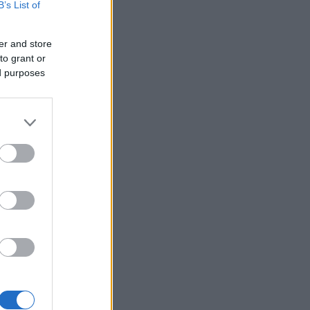
B’s List of
er and store
to grant or
ed purposes