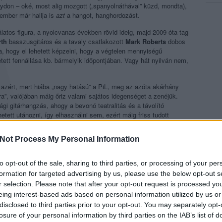
ydon – oké, most alig mozgott („spanyolnáthával” küzd, mondta),
 ember már hallja is
azt
a hangot, hanghordozást.
latos figura, a nyolcvanas években rövid ideig, majd 2009 óta tag
rth
basszusgitáros és a tavaly csatlakozott
Mark Roberts
dobos
ra, hogy el lehetett képzelni, hogy a végtelen mennyiségű
tett fennállása kb. bármelyik időpontjában. Vagy hát nyilván nem,
azért, mert hiába „nagy hatású” a PiL, meg az azóta akárhány
”, valójában máig őriz valami sajátos idegenséget a zenéjük.
ági gitárhangzás, ahogy a bevonó teatralitás és a távolító
hetett utánozni, így elhasználni sem, ezért máig friss tudott
Not Process My Personal Information
ogunk nyugdíjba vonulni – ígérte búcsúzóul John Lydon.
s
to opt-out of the sale, sharing to third parties, or processing of your per
formation for targeted advertising by us, please use the below opt-out s
r selection. Please note that after your opt-out request is processed y
eing interest-based ads based on personal information utilized by us or
disclosed to third parties prior to your opt-out. You may separately opt-
losure of your personal information by third parties on the IAB’s list of