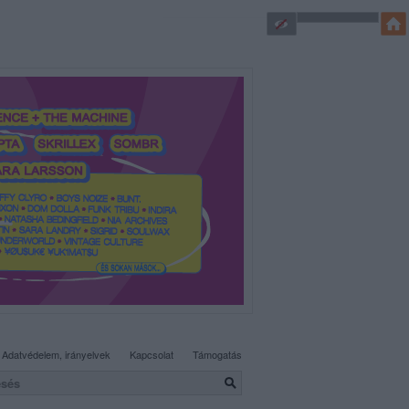
SÜTI BEÁLLÍTÁSOK MÓDOSÍTÁSA
Adatvédelem, irányelvek
Kapcsolat
Támogatás