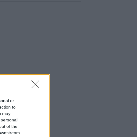
sonal or
ection to
ou may
 personal
out of the
 downstream