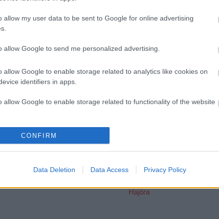
áróakkordjaként a budapesti panoráma mellé finom kaják is járnak
o allow my user data to be sent to Google for online advertising
 indul. A további időpontokért és a program részletes leírásáért
s.
to allow Google to send me personalized advertising.
öbb Recorder a Facebookon. Még több Recorder, ott, igen.
o allow Google to enable storage related to analytics like cookies on
evice identifiers in apps.
o allow Google to enable storage related to functionality of the website
o allow Google to enable storage related to personalization.
CONFIRM
Az egyik
Közel-keleti
A görög
legnagyobb New
pszichedelikus
mitológia és a
o allow Google to enable storage related to security, including
York-i gitáros,
grúvzene –
stoner rock
Marc Ribot az
szombaton
találkozása – a
cation functionality and fraud prevention, and other user protection.
Data Deletion
Data Access
Privacy Policy
A38-on játszik a
Sababa 5 az
Khirki májusban
triójával
A38 Hajón!
visszatér a
Hajóra