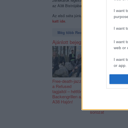
zenekarok legextrémebb kívánságai. A séta z
az A38 Bistrójában.
I want t
Az első séta június 6-án, szombaton 10 órakor
purpose
katt ide
.
I want 
Még több Recorder a Facebookon. Még t
Ajánlott bejegyzések:
I want t
web or d
I want t
or app.
I want t
Free-death-jazz
A Hajón viszi
a Refused
tovább a
I want t
tagjaitól – hétfőn
Random Trip
Backengrillen az
szellemiségét a
authenti
A38 Hajón!
Vibe Changers
improvizációs
sorozat