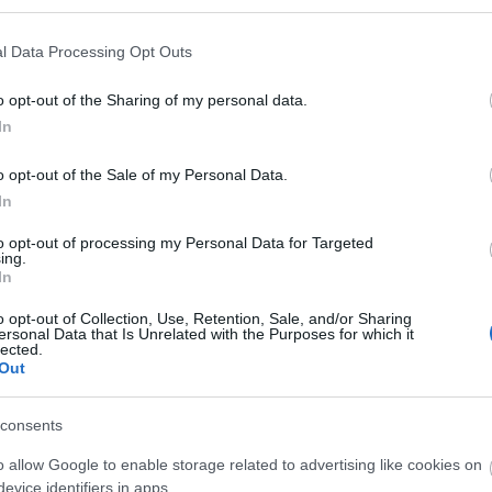
l Data Processing Opt Outs
o opt-out of the Sharing of my personal data.
In
o opt-out of the Sale of my Personal Data.
In
to opt-out of processing my Personal Data for Targeted
ing.
In
ővíti programkínálatát: június 6-tól sétavezetővel járhatod be
o opt-out of Collection, Use, Retention, Sale, and/or Sharing
nyire rejtve maradó, kulisszák mögötti tereit.
ersonal Data that Is Unrelated with the Purposes for which it
lected.
or vasércet és követ szállító, több mint ezer tonnás ukrán uszály
Out
egendás fellépésekről, a koncertterem híresen jó akusztikájáról, és
első valódi nemzetközi élőzenei klubja. Felfedezheted az
consents
t és a régi motortérből kialakított backstage-et is. Közben legendás
y: szóba kerül a frissen festett lépcsőn leérkező
Maceo Parker
o allow Google to enable storage related to advertising like cookies on
i Quatro
esete, és arra is fény derül, mik voltak eddig az itt játszó
BEL
evice identifiers in apps.