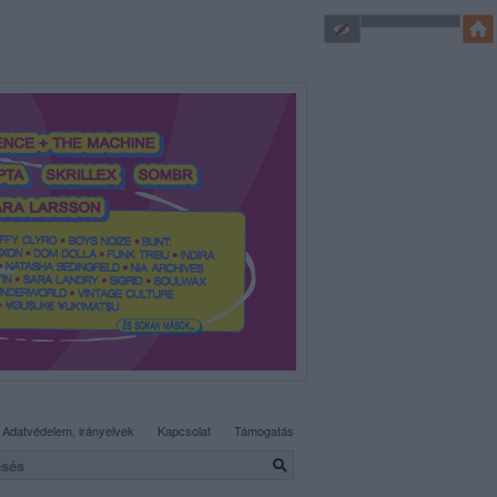
SÜTI BEÁLLÍTÁSOK MÓDOSÍTÁSA
Adatvédelem, irányelvek
Kapcsolat
Támogatás