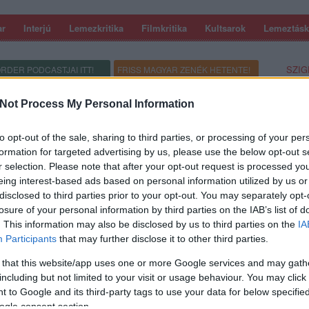
ar
Interjú
Lemezkritika
Filmkritika
Kultsarok
Lemeztásk
SZIG
RDER PODCASTJAI ITT!
FRISS MAGYAR ZENÉK HETENTE!
 LEGJOBB HAZAI LEMEZEK.
HÁTTÉRBEN IS KÖZÉPPONTBAN.
 LEGJOBB SOROZATOK.
2005: EZ MENT HÚSZ ÉVE.
Not Process My Personal Information
TSZ BE: VEZETETT BACKSTAGE
to opt-out of the sale, sharing to third parties, or processing of your per
ÓN
formation for targeted advertising by us, please use the below opt-out s
r selection. Please note that after your opt-out request is processed y
eing interest-based ads based on personal information utilized by us or
disclosed to third parties prior to your opt-out. You may separately opt-
losure of your personal information by third parties on the IAB’s list of
. This information may also be disclosed by us to third parties on the
IA
Participants
that may further disclose it to other third parties.
 that this website/app uses one or more Google services and may gath
SZE
including but not limited to your visit or usage behaviour. You may click 
 to Google and its third-party tags to use your data for below specifi
ogle consent section.