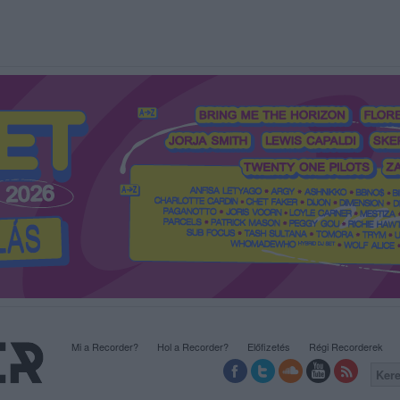
Mi a Recorder?
Hol a Recorder?
Előfizetés
Régi Recorderek