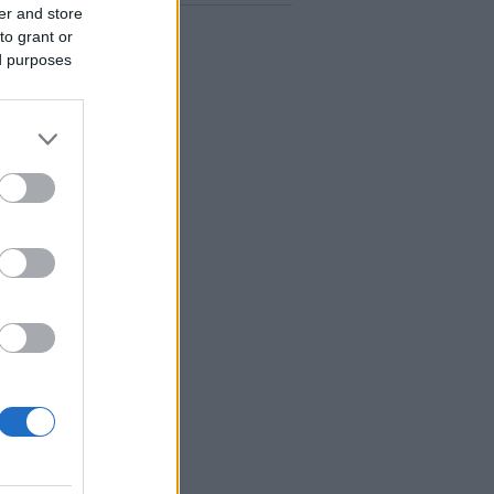
er and store
to grant or
ed purposes