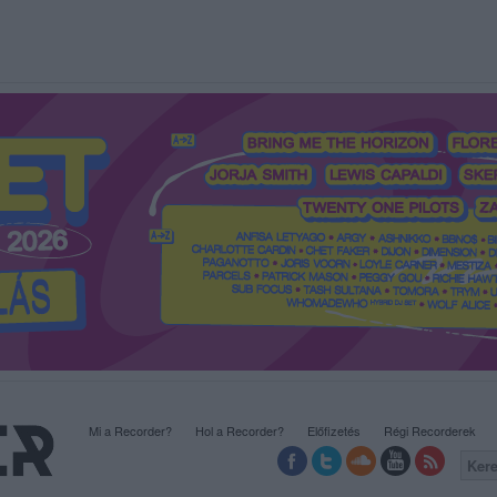
Mi a Recorder?
Hol a Recorder?
Előfizetés
Régi Recorderek