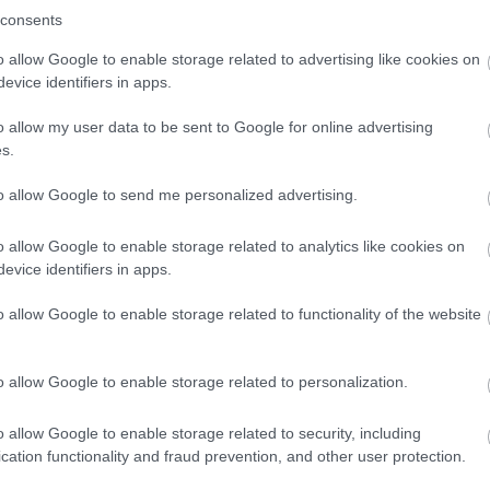
consents
vid-generáció emblematikus tinédzsereit alakító szereplőgárda
és a visszatérést is vállalták. Azonban csak Zendayának van
o allow Google to enable storage related to advertising like cookies on
ébként különösen passzol is, hogy az új évadban főleg csak áll
evice identifiers in apps.
beszélni dolgokra. Jacob Elordi és Sydney Sweeney sajnos nem
ára könnyebb dolguk lenne, ha a karaktereik kettőnél több
o allow my user data to be sent to Google for online advertising
s.
onkrét szexjelenet, mint korábban, szinte minden a szexualitás
olata ezúttal az, hogy minden munka szexmunka, vagy legalábbis
to allow Google to send me personalized advertising.
örvendő, mint felszabadító: ha már minden a szexről szól, akkor
sztriptíztáncosként, OnlyFans-modellként vagy azok
o allow Google to enable storage related to analytics like cookies on
eket kiszolgálva boldogulhatnak. Ezt csak Rue úszhatja meg, bár
evice identifiers in apps.
 jegyében a férfi karakterek is leegyszerűsödnek: választhatnak az
o allow Google to enable storage related to functionality of the website
o allow Google to enable storage related to personalization.
o allow Google to enable storage related to security, including
cation functionality and fraud prevention, and other user protection.