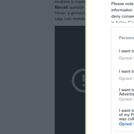
továbbra is impozáns: az erőteljes vizuális v
Please note
Marcell
operatőri munkája az unalmasabb per
information 
bőven: a gimnázium keretei nélkül a fókusz a
deny consent
vagy Lexi esetében – meglehetősen érdektel
in below Go
Persona
I want t
Opted 
I want t
Opted 
I want 
Advertis
Opted 
I want t
of my P
was col
Opted 