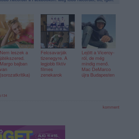
Nem leszek a
Felcsavarják
Lejött a Viceroy-
játékszered.
tizenegyre. A
ról, de még
Margo bajban
legjobb fiktív
mindig menő.
van
filmes
Mac DeMarco
(sorozatkritika)
zenekarok
újra Budapesten
ec134
komment