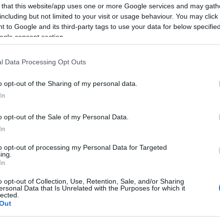
ilág, Rue narrációja, az epizódokat nyitó flashbackek, és
Rév
 that this website/app uses one or more Google services and may gath
cekben is megmenti a sorozatot. Utóbbiakból pedig akad is
including but not limited to your visit or usage behaviour. You may click 
ránytalanul Rue-ra helyeződik, így más szálak – például Jules
 to Google and its third-party tags to use your data for below specifi
enek maradnak.
ogle consent section.
l Data Processing Opt Outs
o opt-out of the Sharing of my personal data.
In
o opt-out of the Sale of my Personal Data.
In
to opt-out of processing my Personal Data for Targeted
ing.
In
o opt-out of Collection, Use, Retention, Sale, and/or Sharing
ersonal Data that Is Unrelated with the Purposes for which it
lected.
Out