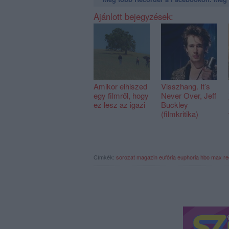
Ajánlott bejegyzések:
Amikor elhiszed
Visszhang. It’s
egy filmről, hogy
Never Over, Jeff
ez lesz az igazi
Buckley
(filmkritika)
Címkék:
sorozat
magazin
eufória
euphoria
hbo max
r