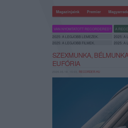
Magazinjaink
Premier
Magyarrad
VAN NYOMTATOTT RECORDERED?
A RECO
2025: A LEGJOBB LEMEZEK.
2025: A
2025: A LEGJOBB FILMEK.
2025: A
SZEXMUNKA, BÉLMUNKA,
EUFÓRIA
2026.05.18. 15:03,
RECORDER.HU