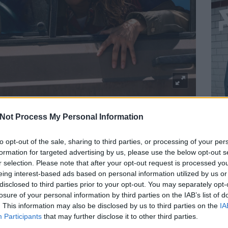
ég sokat az elmúlt néhány évben, de már az
Eufória
sem a
Not Process My Personal Information
-sminkelő-szexelő kamaszokról megöregedett, és megváltozott
rder magazin 134. számában
jelent meg.
to opt-out of the sale, sharing to third parties, or processing of your per
szereplői már rég elballagtak a gimiből, a helyüket még mindig
formation for targeted advertising by us, please use the below opt-out s
iszbe keveredett, Nate (
Jacob Elordi
) és a tradwife-osodott
r selection. Please note that after your opt-out request is processed y
re készülnek, Jules (
Hunter Schafer
) nagyvárosi életet él, míg
eing interest-based ads based on personal information utilized by us or
ie
) Hollywoodban próbálnak meg érvényesülni. A harmadik évad
után összeáll, ha nem is teljesen egyenletesen.
disclosed to third parties prior to your opt-out. You may separately opt-
losure of your personal information by third parties on the IAB’s list of
lt sorozat alkotója,
Sam Levinson
szinte maradéktalanul
. This information may also be disclosed by us to third parties on the
IA
z első két évad olyan jól működött. Az egyetlen komoly
Participants
that may further disclose it to other third parties.
mmer
felejthető western-utóérzései váltották fel. A forma viszont
BEL