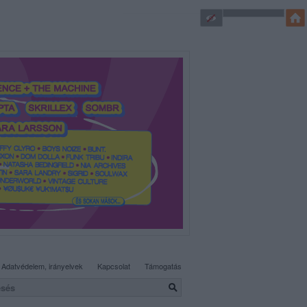
SÜTI BEÁLLÍTÁSOK MÓDOSÍTÁSA
Adatvédelem, irányelvek
Kapcsolat
Támogatás