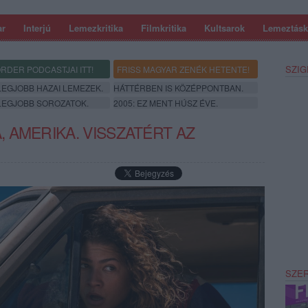
ar
Interjú
Lemezkritika
Filmkritika
Kultsarok
Lemeztásk
SZIG
RDER PODCASTJAI ITT!
FRISS MAGYAR ZENÉK HETENTE!
 LEGJOBB HAZAI LEMEZEK.
HÁTTÉRBEN IS KÖZÉPPONTBAN.
 LEGJOBB SOROZATOK.
2005: EZ MENT HÚSZ ÉVE.
 AMERIKA. VISSZATÉRT AZ
SZE