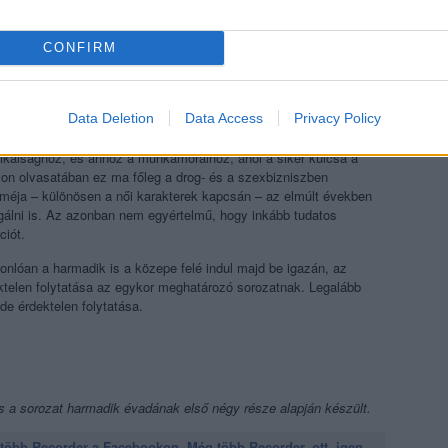
CONFIRM
Data Deletion
Data Access
Privacy Policy
ikaisághoz, és ahhoz a munkamorálhoz, ahol a siker kulcsa a
son olvasatában ez ma főleg a drog- és a szexbizniszben
oméja – különösen a női karakterek kapcsán – az elmúlt években
agálni is. Az azonban nem egyértelmű, hogy inkább tudatos
ációt.
nlóan a harmadik is a közepe felé indul majd be igazán, az
ktelen folytatása az egykor meghatározó sorozatnak. Legalább
de érdektelen folytatása.
s a sorozat
harmadik évadának első négy része alapján készült.
öbb Recorder a Facebookon. Még több Recorder, ott, igen.