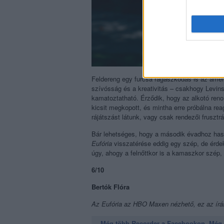
Feldereng egy furcsa ragaszkodás is az amer
szívósság és a kreativitás – csakhogy Levin
kamatoztatható. Érződik, hogy az alkotó ren
kicsit megkopott, és mintha erre próbálna re
rájátszást látunk, vagy csak rendezői frusztr
Bár lehetséges, hogy a második évadhoz haso
Eufória
visszatérése eddig egy szép, de érde
úgy, ahogy a felnőttkor is a kamaszkor szép, 
6/10
Bertók Flóra
Az Eufória az HBO Maxen nézhető, ez az írá
Még több Recorder a Facebookon. Még t