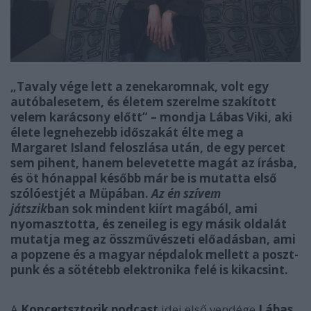
„Tavaly vége lett a zenekaromnak, volt egy
autóbalesetem, és életem szerelme szakított
velem karácsony előtt” – mondja Lábas Viki, aki
élete legnehezebb időszakát élte meg a
Margaret Island feloszlása után, de egy percet
sem pihent, hanem belevetette magát az írásba,
és öt hónappal később már be is mutatta első
szólóestjét a Müpában.
Az én szívem
játszik
ban sok mindent kiírt magából, ami
nyomasztotta, és zeneileg is egy másik oldalát
mutatja meg az összművészeti előadásban, ami
a popzene és a magyar népdalok mellett a poszt-
punk és a sötétebb elektronika felé is kikacsint.
A
Koncertsztorik podcast
idei első vendége
Lábas