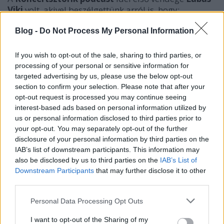
Viki
volt, akivel beszélgettünk arról is, hogy:
– hogyan élte meg a
Margaret Island
feloszlását és
Blog -
Do Not Process My Personal Information
búcsúturnéját,
If you wish to opt-out of the sale, sharing to third parties, or
– miért nem tudott pihenni utána, és hogyan rakott
processing of your personal or sensitive information for
össze az alkotótársaival pár hónap alatt egy teljes
targeted advertising by us, please use the below opt-out
lemezanyagot és egy komplex tánckoreográfiával
section to confirm your selection. Please note that after your
teli előadást,
opt-out request is processed you may continue seeing
interest-based ads based on personal information utilized by
– miért volt brutális, amit a zenekara feloszlása
us or personal information disclosed to third parties prior to
után, szólóelőadóként a szakmától kapott,
your opt-out. You may separately opt-out of the further
disclosure of your personal information by third parties on the
– miért rázta ki a hideg attól, hogy szólóprojektet
IAB’s list of downstream participants. This information may
indítson, és hogyan lett ebből mégis zenekar,
also be disclosed by us to third parties on the
IAB’s List of
Downstream Participants
that may further disclose it to other
– miért tartott sokáig
iamyank
tól és
Sajó Dávid
tól,
third parties.
Please note that this website/app uses one or more Google
– hogyan alakította át a testtudatát a kortárs tánc,
Personal Data Processing Opt Outs
services and may gather and store information including but
not limited to your visit or usage behaviour. You may click to
I want to opt-out of the Sharing of my
– miért írta meg
a születéstörténetét
,