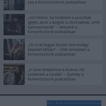
Lee a Koncertsztorik podcastban
„Azt hittem, ha hirdetem a pusztítás
igéjét, azok a dolgok is elrohadnak, amik
nyomasztanak” – iamyank a
Koncertsztorik podcastban
„Az Urál hegyei között nem evilági
képeket láttam” – Oláh Annamari a
Koncertsztorik podcastban
„A zene templomai a klubok, ott
születnek a csodák” – Quimby a
Koncertsztorik podcastban
SÜTI BEÁLLÍTÁSOK MÓDOSÍTÁSA