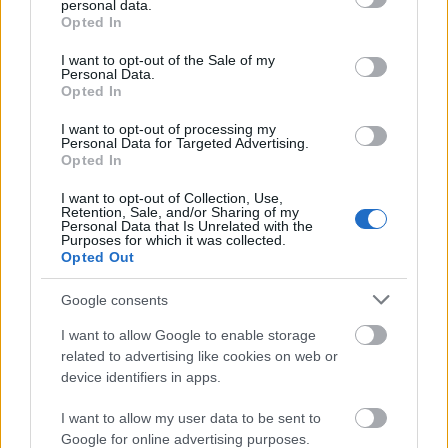
personal data.
grant or deny consent to Google and its third-party tags to
Opted In
use your data for below specified purposes in below Google
– és milyen izgalmas jövője és sokféle kifutása lesz
consent section.
még
Az én szívem játszik
nak.
I want to opt-out of the Sale of my
Personal Data.
Opted In
I want to opt-out of processing my
Personal Data for Targeted Advertising.
Opted In
I want to opt-out of Collection, Use,
Retention, Sale, and/or Sharing of my
Personal Data that Is Unrelated with the
Purposes for which it was collected.
Opted Out
Google consents
I want to allow Google to enable storage
related to advertising like cookies on web or
device identifiers in apps.
I want to allow my user data to be sent to
Google for online advertising purposes.