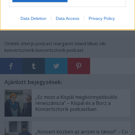
Data Deletion
Data Access
Privacy Policy
Címkék:
interjú
podcast
margaret island
lábas viki
koncertsztorik
koncertsztorik podcast
Ajánlott bejegyzések:
„Ez most a Kispál megkönnyebbülős
reneszánsza” – Kispál és a Borz a
Koncertsztorik podcastban
„Koncert közben az arcom is táncol” – Co