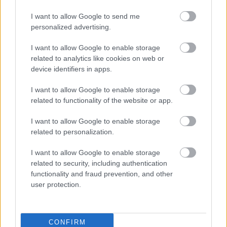
Hallgasd a műsort a
Spotify
-on, az
Apple
I want to allow Google to send me
Podcasts
ben, vagy
más podcasthallgató
personalized advertising.
alkalmazásokban
!
I want to allow Google to enable storage
A podcast műsorvezetője
Soós Tamás
, a fotókat
related to analytics like cookies on web or
device identifiers in apps.
Kósa Zsolt
készítette. Az interjúban nyújtott
segítségért köszi yanknak!
I want to allow Google to enable storage
related to functionality of the website or app.
I want to allow Google to enable storage
A
Koncertsztorik podcast
adásainak
related to personalization.
megjelenését
az
NKA Hangfoglaló Program
keretében
a
Nemzeti Kulturális Alap
támogatta.
I want to allow Google to enable storage
related to security, including authentication
functionality and fraud prevention, and other
user protection.
CONFIRM