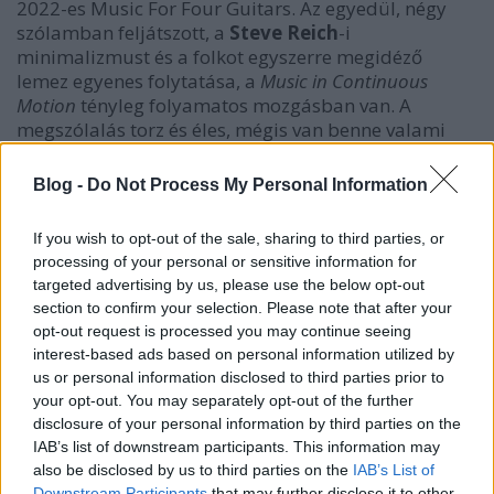
2022-es
Music For Four Guitars
. Az egyedül, négy
szólamban feljátszott, a
Steve Reich
-i
minimalizmust és a folkot egyszerre megidéző
lemez egyenes folytatása, a
Music in Continuous
Motion
tényleg folyamatos mozgásban van. A
megszólalás torz és éles, mégis van benne valami
lebegés, könnyedség. Újabb és újabb dallamok
követelik a figyelmünket, majd merülnek el az
Blog -
Do Not Process My Personal Information
egymásba kapaszkodó motívumok közé. A zene hol
zsongító, máskor tétova, játékos, urambocsá
szép
, az
If you wish to opt-out of the sale, sharing to third parties, or
összhatás pedig kifejezetten hipnotikus. Ha van
processing of your personal or sensitive information for
benne valami idegesítő, az a rövidsége – a számok
targeted advertising by us, please use the below opt-out
két-három percesek, de mindegyiket hallgatnám
section to confirm your selection. Please note that after your
sokkal tovább is.
opt-out request is processed you may continue seeing
interest-based ads based on personal information utilized by
us or personal information disclosed to third parties prior to
your opt-out. You may separately opt-out of the further
disclosure of your personal information by third parties on the
IAB’s list of downstream participants. This information may
also be disclosed by us to third parties on the
IAB’s List of
Downstream Participants
that may further disclose it to other