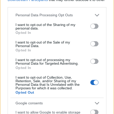
third parties.
Please note that this website/app uses one or more Google
Personal Data Processing Opt Outs
services and may gather and store information including but
not limited to your visit or usage behaviour. You may click to
I want to opt-out of the Sharing of my
personal data.
grant or deny consent to Google and its third-party tags to
Opted In
use your data for below specified purposes in below Google
consent section.
I want to opt-out of the Sale of my
Personal Data.
Opted In
I want to opt-out of processing my
Personal Data for Targeted Advertising.
Opted In
I want to opt-out of Collection, Use,
Előadó:
Bill Orcutt
Retention, Sale, and/or Sharing of my
Personal Data that Is Unrelated with the
Purposes for which it was collected.
Cím:
Music in Continuous Motion
Opted Out
Kiadó:
Palilalia
Google consents
Megjelenés:
2026. március 13.
I want to allow Google to enable storage