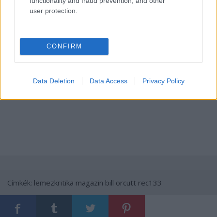
functionality and fraud prevention, and other
user protection.
CONFIRM
Data Deletion
Data Access
Privacy Policy
Címkék:
lemezkritika
magazin
bill orcutt
rec133