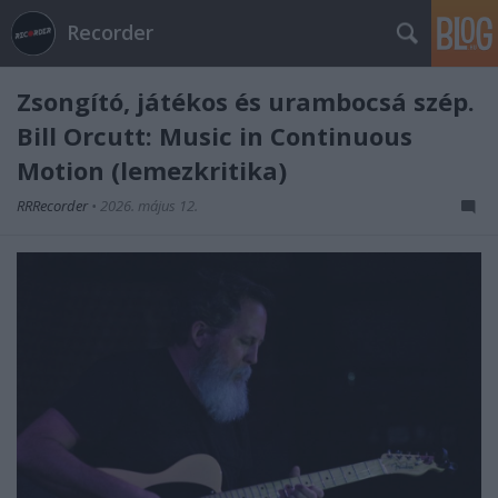
Recorder
Zsongító, játékos és urambocsá szép.
Bill Orcutt: Music in Continuous
Motion (lemezkritika)
RRRecorder
•
2026. május 12.