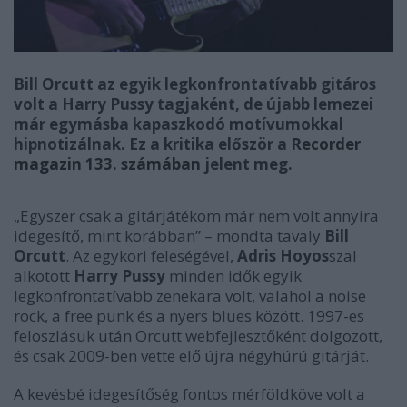
Bill Orcutt az egyik legkonfrontatívabb gitáros
volt a Harry Pussy tagjaként, de újabb lemezei
már egymásba kapaszkodó motívumokkal
hipnotizálnak. Ez a kritika először a
Recorder
magazin 133. számában
jelent meg.
„Egyszer csak a gitárjátékom már nem volt annyira
idegesítő, mint korábban” – mondta tavaly
Bill
Orcutt
. Az egykori feleségével,
Adris Hoyos
szal
alkotott
Harry Pussy
minden idők egyik
legkonfrontatívabb zenekara volt, valahol a noise
rock, a free punk és a nyers blues között. 1997-es
feloszlásuk után Orcutt webfejlesztőként dolgozott,
és csak 2009-ben vette elő újra négyhúrú gitárját.
A kevésbé idegesítőség fontos mérföldköve volt a