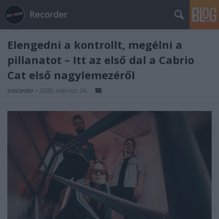
Recorder
Elengedni a kontrollt, megélni a
pillanatot – Itt az első dal a Cabrio
Cat első nagylemezéről
srecorder
•
2026. március 24.