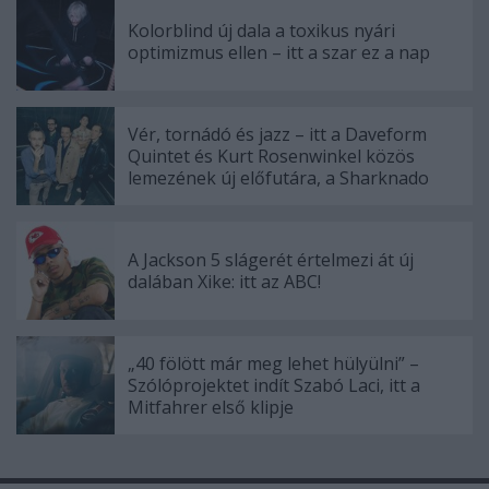
Kolorblind új dala a toxikus nyári
optimizmus ellen – itt a szar ez a nap
Vér, tornádó és jazz – itt a Daveform
Quintet és Kurt Rosenwinkel közös
lemezének új előfutára, a Sharknado
A Jackson 5 slágerét értelmezi át új
dalában Xike: itt az ABC!
„40 fölött már meg lehet hülyülni” –
Szólóprojektet indít Szabó Laci, itt a
Mitfahrer első klipje