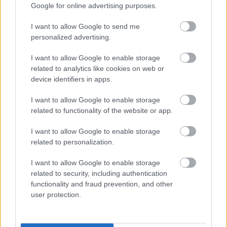
Google for online advertising purposes.
I want to allow Google to send me
personalized advertising.
A Cabrio Cat legközelebb március 27-én lép fel az
Akváriumban a svéd ikerpár,
Deki Alem
előtt
I want to allow Google to enable storage
(
jegyvásárlás
,
Facebook-esemény
), majd a
related to analytics like cookies on web or
device identifiers in apps.
Liveurope szervezésében koncerteznek Zágrábban és
az A38-on (
jegyek
,
Fb-esemény
).
I want to allow Google to enable storage
related to functionality of the website or app.
I want to allow Google to enable storage
Cabrio Cat a Facebookon.
Instagramon.
related to personalization.
A
Premier
rovat cikkeinek megjelenését az
NKA
I want to allow Google to enable storage
Hangfoglaló Program
keretében a
Nemzeti Kulturális
related to security, including authentication
Alap
támogatta.
functionality and fraud prevention, and other
user protection.