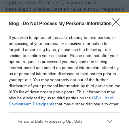
bigbeat, drum & bass, sőt, instrumentális
finomságok is helyet kapnak rajta. A most megjelenő
single is egy sodró elektronikus dal, ami arról szól,
hogy néha el kell engednünk a kontrollt ahhoz, hogy
Blog -
Do Not Process My Personal Information
igazán megéljük a pillanatot.
If you wish to opt-out of the sale, sharing to third parties, or
processing of your personal or sensitive information for
targeted advertising by us, please use the below opt-out
section to confirm your selection. Please note that after your
opt-out request is processed you may continue seeing
interest-based ads based on personal information utilized by
us or personal information disclosed to third parties prior to
your opt-out. You may separately opt-out of the further
disclosure of your personal information by third parties on the
IAB’s list of downstream participants. This information may
also be disclosed by us to third parties on the
IAB’s List of
Downstream Participants
that may further disclose it to other
third parties.
Please note that this website/app uses one or more Google
Papp Dávid, Huszár Kristóf, Dékány Anett. Fotó:
Personal Data Processing Opt Outs
services and may gather and store information including but
Szabó Marci.