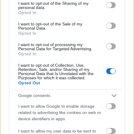
not limited to your visit or usage behaviour. You may click to
I want to opt-out of the Sharing of my
personal data.
grant or deny consent to Google and its third-party tags to
A
Dust On a Shelf
Anett és Dávid egyik korai
Opted In
use your data for below specified purposes in below Google
demójából született, ami sokáig nem akart
consent section.
összeállni, ezért egy időre félretették. „Ez jót tett a
I want to opt-out of the Sale of my
Personal Data.
számnak, mert hosszú pihentetés után előszedtük a
Opted In
koncertekre, ahol újra megszerettük, és be is tudtuk
fejezni. Az album befejezése előtt csináltunk egy
I want to opt-out of processing my
Personal Data for Targeted Advertising.
olyan stúdiós napot, ahol feljátszottuk az összes
Opted In
számot, ahogy koncerteken is játszanánk, aztán
ezekkel a felvételekkel egészítettük ki, alakítottuk
I want to opt-out of Collection, Use,
tovább a demókat végleges formájukra. A szám
Retention, Sale, and/or Sharing of my
Personal Data that Is Unrelated with the
kapott egy „fakeout” intrót is, ami passzol a szöveg
Purposes for which it was collected.
tematikájába. Ez az egyik legenergikusabb és „ami a
Opted Out
csövön kifér” számunk, jó bevezetőnek találtuk az
Google consents
album anyagához” – mondta a trió.
I want to allow Google to enable storage
related to advertising like cookies on web or
device identifiers in apps.
I want to allow my user data to be sent to