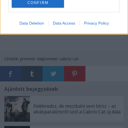
CONFIRM
Data Deletion
Data Access
Privacy Policy
Címkék:
premier
dalpremier
cabrio cat
Ajánlott bejegyzések:
Felébredsz, de mozdulni sem bírsz – az
alvásparalízisről szól a Cabrio Cat új dala