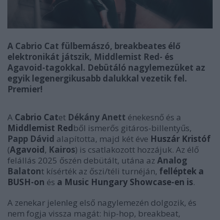
A Cabrio Cat fülbemászó, breakbeates élő
elektronikát játszik, Middlemist Red- és
Agavoid-tagokkal. Debütáló nagylemezüket az
egyik legenergikusabb dalukkal vezetik fel.
Premier!
A
Cabrio Cat
et
Dékány Anett
énekesnő és a
Middlemist Red
ből ismerős gitáros-billentyűs,
Papp Dávid
alapította, majd két éve
Huszár Kristóf
(
Agavoid
,
Kairos
) is csatlakozott hozzájuk. Az élő
felállás 2025 őszén debütált, utána az
Analog
Balaton
t kísérték az őszi/téli turnéján,
felléptek a
BUSH-on
és
a Music Hungary Showcase-en is
.
A zenekar jelenleg első nagylemezén dolgozik, és
nem fogja vissza magát: hip-hop, breakbeat,