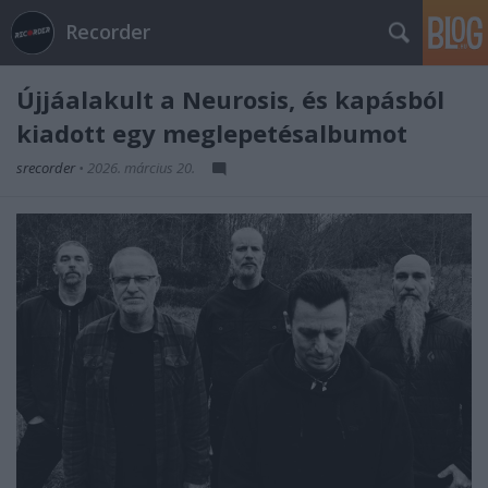
Recorder
Újjáalakult a Neurosis, és kapásból
kiadott egy meglepetésalbumot
srecorder
•
2026. március 20.