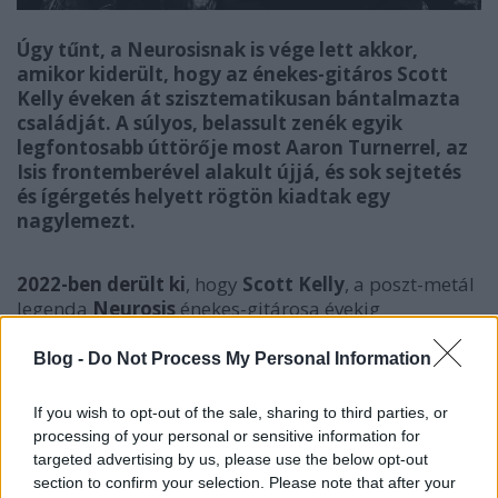
Úgy tűnt, a Neurosisnak is vége lett akkor,
amikor kiderült, hogy az énekes-gitáros Scott
Kelly éveken át szisztematikusan bántalmazta
családját. A súlyos, belassult zenék egyik
legfontosabb úttörője most Aaron Turnerrel, az
Isis frontemberével alakult újjá, és sok sejtetés
és ígérgetés helyett rögtön kiadtak egy
nagylemezt.
2022-ben derült ki
, hogy
Scott Kelly
, a poszt-metál
legenda
Neurosis
énekes-gitárosa évekig
bántalmazta a családját, és örökre visszavonul a
zenéléstől. A zenekar tagjai ezután elárulták,
Blog -
Do Not Process My Personal Information
hogy már három évvel korábban kirúgták Kelly-t,
miután megtudták, mit tett a családjával.
„Nem
If you wish to opt-out of the sale, sharing to third parties, or
tudjuk túlhangsúlyozni, mennyire undorodunk és
processing of your personal or sensitive information for
mekkorát csalódtunk abban az emberben, akit
targeted advertising by us, please use the below opt-out
valaha a testvérünknek neveztünk” –
írták a többiek
,
section to confirm your selection. Please note that after your