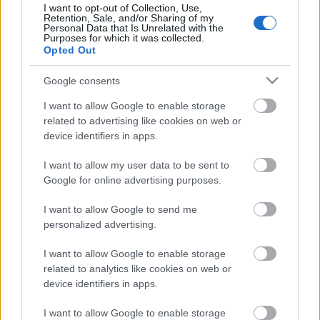
I want to opt-out of Collection, Use,
koncertezéshez, és egyelőre nincs más lekötött
Retention, Sale, and/or Sharing of my
bulija, de később majd nyilván lesz, mert a
Personal Data that Is Unrelated with the
Purposes for which it was collected.
szűkszavú közleményekből annyit azért ki lehet
Opted Out
olvasni, hogy
ez nem egyszeri esemény, hanem egy
új korszak kezdete.
Google consents
I want to allow Google to enable storage
related to advertising like cookies on web or
device identifiers in apps.
I want to allow my user data to be sent to
Google for online advertising purposes.
I want to allow Google to send me
personalized advertising.
I want to allow Google to enable storage
related to analytics like cookies on web or
device identifiers in apps.
I want to allow Google to enable storage