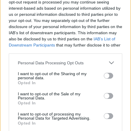
akik bár azt ígérték, később nyilatkozni fognak a
opt-out request is processed you may continue seeing
zenei terveikről is, egyelőre
„gyászolják az
interest-based ads based on personal information utilized by
életművüket és az örökség elvesztését, ami szent volt
us or personal information disclosed to third parties prior to
számukra”.
your opt-out. You may separately opt-out of the further
disclosure of your personal information by third parties on the
A folytatásnak most jött el az ideje, a Neurosis pedig
IAB’s list of downstream participants. This information may
a semmiből egy nagylemezzel tért vissza: az
An
also be disclosed by us to third parties on the
IAB’s List of
Undying Love for a Burning World
Downstream Participants
that may further disclose it to other
ön már az új,
third parties.
Aaron Turner
rel kiegészült felállást hallhatjuk, akit
a poszt-metál másik mestere
, az
Isis
, vagy épp
Please note that this website/app uses one or more Google
Personal Data Processing Opt Outs
az
Old Man Gloom
és az avant-sludge-os
Sumac
services and may gather and store information including but
soraiból ismerhetünk, amelynek tavalyi,
Moor
not limited to your visit or usage behaviour. You may click to
I want to opt-out of the Sharing of my
Mother
rel közös albuma
a Recorder év végi
personal data.
grant or deny consent to Google and its third-party tags to
Opted In
listájára
is felkerült.
use your data for below specified purposes in below Google
consent section.
I want to opt-out of the Sale of my
A Neurosis ezzel párhuzamosan egy koncertet is
Personal Data.
bejelentett az idei Fire In The Mountains fesztiválra,
Opted In
amit festői hegyi környezetben, a feketeláb indiánok
I want to opt-out of processing my
földjén tartanak júliusban, és egy másik
Personal Data for Targeted Advertising.
hiperkultikus zenekar, a
16 Horsepower
is itt alakul
Opted In
újjá. A zenekar hét év után tér vissza a