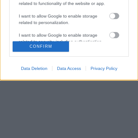
related to functionality of the website or app.
I want to allow Google to enable storage
related to personalization.
I want to allow Google to enable storage
related to security, including authentication
CONFIRM
functionality and fraud prevention, and other
user protection.
Data Deletion
Data Access
Privacy Policy