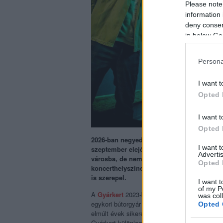
Please note
information 
deny consent
in below Go
Persona
I want t
Opted 
I want t
Opted 
2026-ban negyedik alkalommal nyitja meg k
I want 
szeptember elejéig tartó programsorozat id
Advertis
városba, de nemzetközi előadók is színpad
Opted 
koncerthelyszínen. Az első 10 bejelentett 
is szerepel.
I want t
of my P
A
Gyárkert
2023-ban,
a Veszprém–Balaton E
was col
egykori bútorgyár területén, és már az első év
Opted 
elmúlt évek sikere jól példázza, hogyan válha
Gyárkert különlegessége, hogy nem klasszik