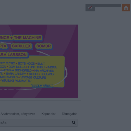
SÜTI BEÁLLÍTÁSOK MÓDOSÍTÁSA
Adatvédelem, irányelvek
Kapcsolat
Támogatás