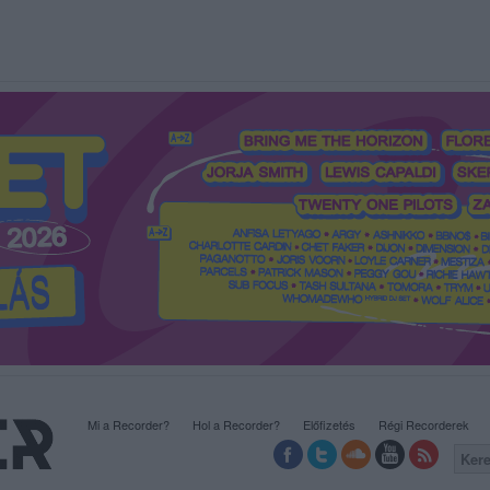
Mi a Recorder?
Hol a Recorder?
Előfizetés
Régi Recorderek