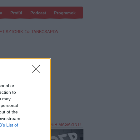
a
Profül
Podcast
Programok
ET-SZTORIK #4: TANKCSAPDA
sonal or
ection to
ou may
 personal
out of the
 downstream
REZZ MAGADNAK RECORDER MAGAZINT!
B’s List of