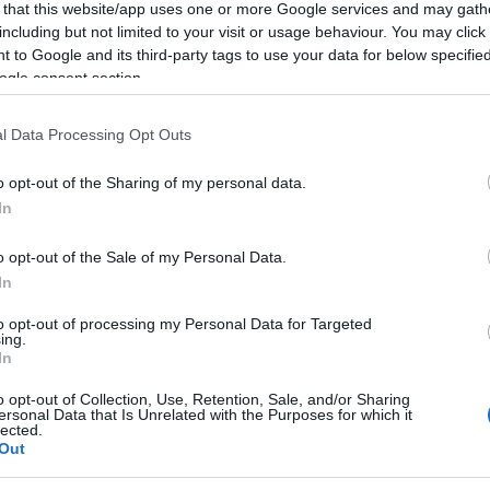
 that this website/app uses one or more Google services and may gath
including but not limited to your visit or usage behaviour. You may click 
 to Google and its third-party tags to use your data for below specifi
ogle consent section.
l Data Processing Opt Outs
o opt-out of the Sharing of my personal data.
In
o opt-out of the Sale of my Personal Data.
In
apuit a veszprémi Gyárkert Kultúrpark. A június közepétől
to opt-out of processing my Personal Data for Targeted
én is a hazai könnyűzenei élet népszerű előadóit hozza el a
ing.
ra lépnek a több mint ötezer fős szabadtéri
In
név között a Halott Pénz, Beton.Hofi és a Thievery Corporation
o opt-out of Collection, Use, Retention, Sale, and/or Sharing
ersonal Data that Is Unrelated with the Purposes for which it
urópa Kulturális Fővárosa program
keretében jött létre az
lected.
ben a régió egyik legfontosabb kulturális találkozóhelyévé vált. Az
Out
t egy használaton kívüli városi tér pezsgő kulturális központtá. A
BEL
us fesztiválként működik: a nyár folyamán egymást követő