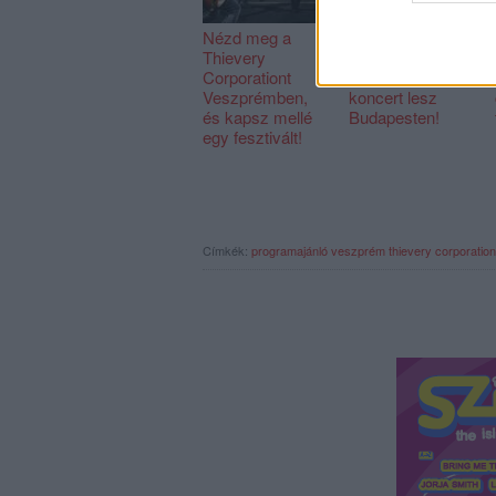
Nézd meg a
Vasárnap 12 év
Thievery
után újra Protest
Corporationt
The Hero-
Veszprémben,
koncert lesz
és kapsz mellé
Budapesten!
egy fesztivált!
Címkék:
programajánló
veszprém
thievery corporation