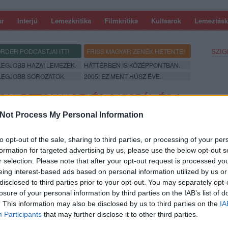
ar
Interjú
Lemezkritika
Filmkritika
Kultsarok
Lemeztásk
SZIG
RDER PODCASTJAI ITT!
FRISS MAGYAR ZENÉK HETENTE!
 LEGJOBB HAZAI LEMEZEK.
HÁTTÉRBEN IS KÖZÉPPONTBAN.
 LEGJOBB SOROZATOK.
2005: EZ MENT HÚSZ ÉVE.
N, BETON.HOFI ÉS A KISPÁL ÉS A
 NYÁRON VESZPRÉMBEN
Not Process My Personal Information
to opt-out of the sale, sharing to third parties, or processing of your per
formation for targeted advertising by us, please use the below opt-out s
r selection. Please note that after your opt-out request is processed y
eing interest-based ads based on personal information utilized by us or
disclosed to third parties prior to your opt-out. You may separately opt-
losure of your personal information by third parties on the IAB’s list of
SZE
. This information may also be disclosed by us to third parties on the
IA
Participants
that may further disclose it to other third parties.