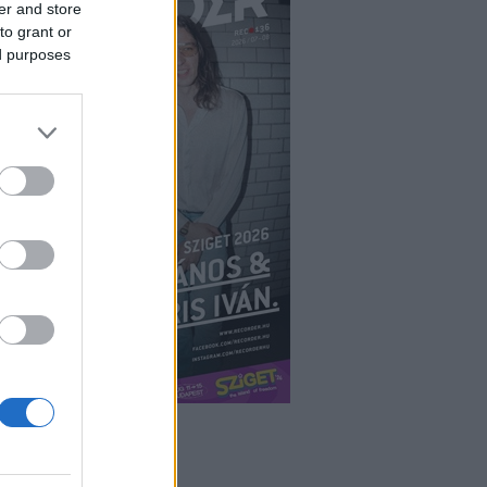
er and store
to grant or
ed purposes
ÉPÉS