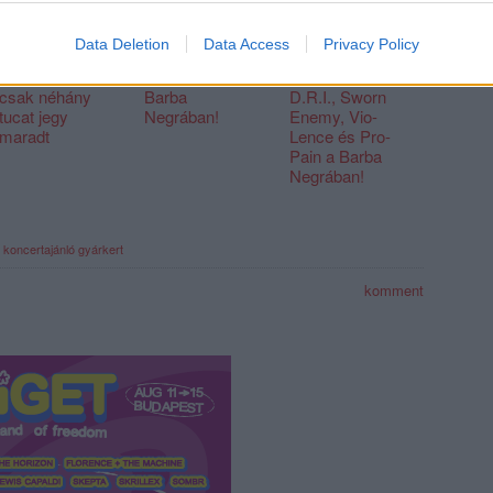
Hamarosan
Csütörtökön az
Vasárnap
Data Deletion
Data Access
Privacy Policy
Budapesten a
újjáéledt
Biohazard,
Jethro Tull – már
Nevermore a
Death Angel,
csak néhány
Barba
D.R.I., Sworn
tucat jegy
Negrában!
Enemy, Vio-
maradt
Lence és Pro-
Pain a Barba
Negrában!
koncertajánló
gyárkert
komment