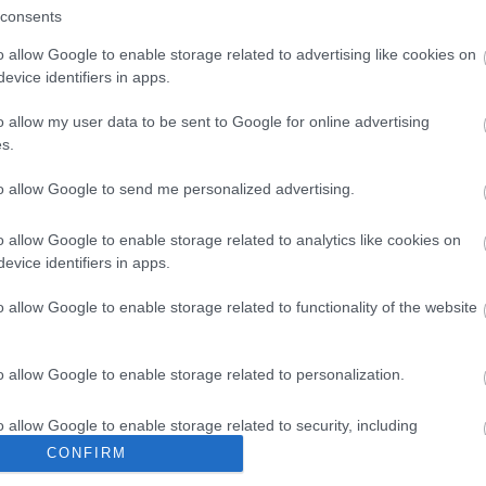
consents
 egymást, így a látogatók akár több alkalommal is
ri hangulatú tér lehetővé teszi nagyszabású produkciók
o allow Google to enable storage related to advertising like cookies on
ihenőzónák egyfajta városi találkozóhellyé alakítják a területet.
evice identifiers in apps.
(THIEVERY CORPORATION) LEMEZTÁSKÁJÁBA!
o allow my user data to be sent to Google for online advertising
ul, a nyitóhétvégén a
Kispál és a Borz
, valamint a
TNT
s.
a
Halott Pénz
,
Beton.Hofi
,
Manuel
,
Rúzsa Magdi
,
a Parno
 a Vega
is színpadra lép. A nemzetközi fellépők sorát a
to allow Google to send me personalized advertising.
 formáció, a chill-out és lounge színtér egyik legjelentősebb
 szervezők további hazai és nemzetközi fellépők bejelentését is
tsorozat szeptember 12-én egy kiemelkedő záróeseménnyel ér
o allow Google to enable storage related to analytics like cookies on
evice identifiers in apps.
atalos oldalon:
https://gyarkert.hu
.
o allow Google to enable storage related to functionality of the website
öbb Recorder a Facebookon. Még több Recorder, ott, igen.
o allow Google to enable storage related to personalization.
o allow Google to enable storage related to security, including
cation functionality and fraud prevention, and other user protection.
CONFIRM