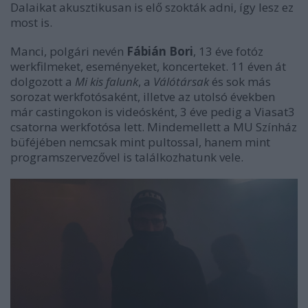
Dalaikat akusztikusan is elő szokták adni, így lesz ez
most is.
Manci, polgári nevén
Fábián Bori
, 13 éve fotóz
werkfilmeket, eseményeket, koncerteket. 11 éven át
dolgozott a
Mi kis falunk
, a
Válótársak
és sok más
sorozat werkfotósaként, illetve az utolsó években
már castingokon is videósként, 3 éve pedig a Viasat3
csatorna werkfotósa lett. Mindemellett a MU Színház
büféjében nemcsak mint pultossal, hanem mint
programszervezővel is találkozhatunk vele.