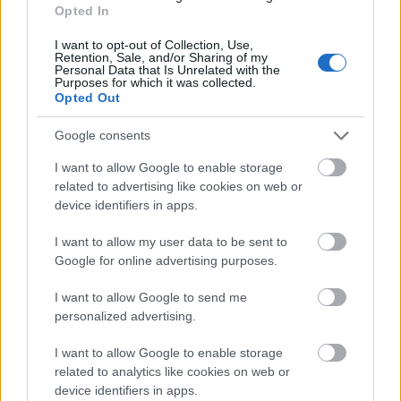
Gitárosuk, a dalszerző-szövegíró-hangmérnök
Opted In
Sziládi István
, igaz, mára pályaelhagyó, de aktív
I want to opt-out of Collection, Use,
korszakában számtalan nagy- és kisjátékfilm,
Retention, Sale, and/or Sharing of my
népszerű sorozat, illetve reklám kellékeseként tűnt
Personal Data that Is Unrelated with the
Purposes for which it was collected.
fel, dolgozott Szabó Istvánnal (
Zárójelentés
), Bodzsár
Opted Out
Márkkal (
Drakulics elvtárs
), Orosz Dénessel (
Seveled
),
és Császi Ádámmal is (
Háromezer számozott darab
).
Google consents
Film Színház Muzsika: Amikor a filmesek
I want to allow Google to enable storage
zenélnek
related to advertising like cookies on web or
device identifiers in apps.
TV Manci, Walden Menedék, Szüreti Veszedelem
Helyszín:
Három Holló
I want to allow my user data to be sent to
Időpont:
2026. március 6. (péntek) 20.00
Google for online advertising purposes.
Belépő:
2500 Ft (csak a helyszínen, készpénzben)
Facebook-esemény.
I want to allow Google to send me
personalized advertising.
I want to allow Google to enable storage
related to analytics like cookies on web or
device identifiers in apps.