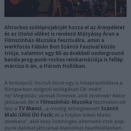
Altrockos szólóprojektjét hozza el az
Aranyélet
et
és az
Utolsó idők
et is rendező Mátyássy Áron a
Filmszínház-Muzsika fesztiválra, amin a
werkfotós Fábián Bori Szántó Faszival közös
triója, valamint egy 80-as évekbeli underground
banda prog-punk-rockos reinkarnációja is fellép
március 6-án, a Három Hollóban.
A koncepció: hozzuk össze egy is kikapcsolódásra a
filmiparban dolgozó kollégákat! Ok: miért
ne? Megoldás: vannak filmesek, akik zenélnek? Akkor
játszanak ők! A
Filmszínház-Muzsika
fesztiválon ott
lesz a
TV Manci
, „a mindig kétségbeesett
Szántó
Maki
(
Üllői Úti Fuck
) és a folyton lelkes Manci
zenekara”, akik easy listeninges-alternatív-rock-pop-
punk dalokat játszanak klasszikus beatfelállásban.