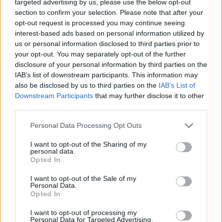
targeted advertising by us, please use the below opt-out
section to confirm your selection. Please note that after your
opt-out request is processed you may continue seeing
interest-based ads based on personal information utilized by
us or personal information disclosed to third parties prior to
your opt-out. You may separately opt-out of the further
disclosure of your personal information by third parties on the
IAB’s list of downstream participants. This information may
also be disclosed by us to third parties on the
IAB’s List of
Downstream Participants
that may further disclose it to other
third parties.
A
Szüreti Veszedelem
a '80-as évek végén alakult
underground banda reinkarnációja, amely trióként
Please note that this website/app uses one or more Google
Personal Data Processing Opt Outs
újragondolva, prog-punk-rockosan játssza a régi
services and may gather and store information including but
számait, a már elhunyt tagjaik előtt is tisztelegve. A
not limited to your visit or usage behaviour. You may click to
I want to opt-out of the Sharing of my
personal data.
zenekarnak két tagja is kötődik a magyar
grant or deny consent to Google and its third-party tags to
Opted In
filmiparhoz: dobosuk,
Dorogi László
több, mint 10
use your data for below specified purposes in below Google
éve kezdte berendező-asszisztensként, de volt swing
consent section.
I want to opt-out of the Sale of my
(szállító) és buyer (beszerző) is, később pedig önálló
Personal Data.
Opted In
berendezőként (
Larry
,
Látom, amit látsz
) is
bemutatkozott. Az utóbbi években leginkább
I want to opt-out of processing my
propmasterként (kellékmesterként) tevékenykedik.
Personal Data for Targeted Advertising.