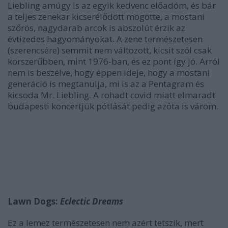
Liebling amúgy is az egyik kedvenc előadóm, és bár
a teljes zenekar kicserélődött mögötte, a mostani
szőrös, nagydarab arcok is abszolút érzik az
évtizedes hagyományokat. A zene természetesen
(szerencsére) semmit nem változott, kicsit szól csak
korszerűbben, mint 1976-ban, és ez pont így jó. Arról
nem is beszélve, hogy éppen ideje, hogy a mostani
generáció is megtanulja, mi is az a Pentagram és
kicsoda Mr. Liebling. A rohadt covid miatt elmaradt
budapesti koncertjük pótlását pedig azóta is várom.
Lawn Dogs:
Eclectic Dreams
Ez a lemez természetesen nem azért tetszik, mert