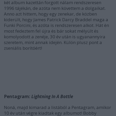
két album kazettán forgott nálam rendszeresen
1996 tájékán, de azóta nem követtem a dolgaikat.
Anno azt hittem, hogy egy zenekar, de közben
kiderült, hogy James Patrick Darcy Braddel maga a
Funki Porcini, és azóta is rendszeresen alkot. Hát én
most fedeztem fel újra és bár sokat mélyült és
komolyodott a zenéje, 30 év után is ugyanannyira
szeretem, mint annak idején. Külön plusz pont a
zseniális borítóért!
Pentagram:
Lightning In A Bottle
Noná, majd kimarad a listából a Pentagram, amikor
10 év után végre kiadtak egy albumot! Bobby