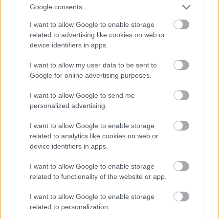
Google consents
I want to allow Google to enable storage
related to advertising like cookies on web or
device identifiers in apps.
I want to allow my user data to be sent to
TFNRSH:
Book Of Circles
Google for online advertising purposes.
A TFNRSH az előző,
2023-as debütlemezük óta
I want to allow Google to send me
nagy kedvencem
, majdnem sikerült eljutni egy
personalized advertising.
koncertjükre Németországba. A
Book Of Circles
az
előző album útját követi, még jobban kitágítja a
I want to allow Google to enable storage
határokat, nincs más dolgunk, mint elengedni
related to analytics like cookies on web or
magunkat és élvezni a néha durva, néha
device identifiers in apps.
hátborzongatóan kellemes utazást.
I want to allow Google to enable storage
related to functionality of the website or app.
I want to allow Google to enable storage
related to personalization.