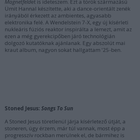
Magnetfeld
et is ideteszem. Ezt a török származású
Ümit Hannal készítette, aki a dance-orientált zenék
irányából érkezett az ambientes, agyasabb
elektronika felé. A Wendelstein 7-X, egy új kísérleti
nukleáris fúziós reaktor inspirálta a lemezt, amit az
ezen a még gyerekcipőben járó technológián
dolgozó kutatóknak ajánlanak. Egy abszolút mai
kraut album, nagyon sokat hallgattam '25-ben.
Stoned Jesus:
Songs To Sun
A Stoned Jesus töretlenül járja kísérletező útját, a
stoneren, úgy érzem, már túl vannak, most épp a
progresszív rockban merülnek el, de bármihez is