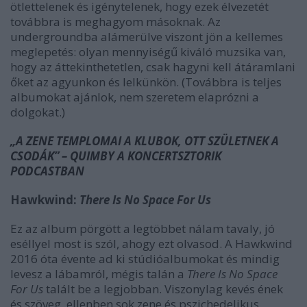
ötlettelenek és igénytelenek, hogy ezek élvezetét
továbbra is meghagyom másoknak. Az
undergroundba alámerülve viszont jön a kellemes
meglepetés: olyan mennyiségű kiváló muzsika van,
hogy az áttekinthetetlen, csak hagyni kell átáramlani
őket az agyunkon és lelkünkön. (Továbbra is teljes
albumokat ajánlok, nem szeretem elaprózni a
dolgokat.)
„A ZENE TEMPLOMAI A KLUBOK, OTT SZÜLETNEK A
CSODÁK” – QUIMBY A KONCERTSZTORIK
PODCASTBAN
Hawkwind:
There Is No Space For Us
Ez az album pörgött a legtöbbet nálam tavaly, jó
eséllyel most is szól, ahogy ezt olvasod. A Hawkwind
2016 óta évente ad ki stúdióalbumokat és mindig
levesz a lábamról, mégis talán a
There Is No Space
For Us
talált be a legjobban. Viszonylag kevés ének
és szöveg, ellenben sok zene és pszichedelikus