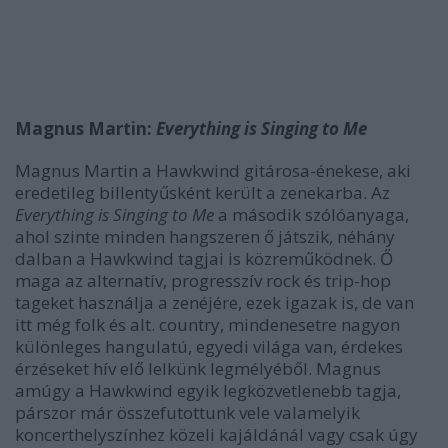
Magnus Martin:
Everything is Singing to Me
Magnus Martin a Hawkwind gitárosa-énekese, aki
eredetileg billentyűsként került a zenekarba. Az
Everything is Singing to Me
a második szólóanyaga,
ahol szinte minden hangszeren ő játszik, néhány
dalban a Hawkwind tagjai is közreműködnek. Ő
maga az alternatív, progresszív rock és trip-hop
tageket használja a zenéjére, ezek igazak is, de van
itt még folk és alt. country, mindenesetre nagyon
különleges hangulatú, egyedi világa van, érdekes
érzéseket hív elő lelkünk legmélyéből. Magnus
amúgy a Hawkwind egyik legközvetlenebb tagja,
párszor már összefutottunk vele valamelyik
koncerthelyszínhez közeli kajáldánál vagy csak úgy