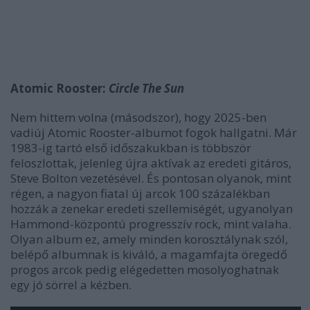
Atomic Rooster:
Circle The Sun
Nem hittem volna (másodszor), hogy 2025-ben
vadiúj Atomic Rooster-albumot fogok hallgatni. Már
1983-ig tartó első időszakukban is többször
feloszlottak, jelenleg újra aktívak az eredeti gitáros,
Steve Bolton vezetésével. És pontosan olyanok, mint
régen, a nagyon fiatal új arcok 100 százalékban
hozzák a zenekar eredeti szellemiségét, ugyanolyan
Hammond-központú progresszív rock, mint valaha.
Olyan album ez, amely minden korosztálynak szól,
belépő albumnak is kiváló, a magamfajta öregedő
progos arcok pedig elégedetten mosolyoghatnak
egy jó sörrel a kézben.