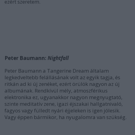
ezért szeretem.
Peter Baumann:
Nightfall
Peter Baumann a Tangerine Dream általam
legkedveltebb felállásának volt az egyik tagja, és
ritkán ad ki új zenéket, ezért örülök nagyon az új
albumának. Rendkívül mély, atmoszférikus
elektronika ez, ugyanakkor nagyon megnyugtató,
szinte meditatív zene, igazi éjszakai hallgatnivaló,
fagyos vagy fülledt nyári éjjeleken is igen jólesik.
Vagy éppen bármikor, ha nyugalomra van szükség.