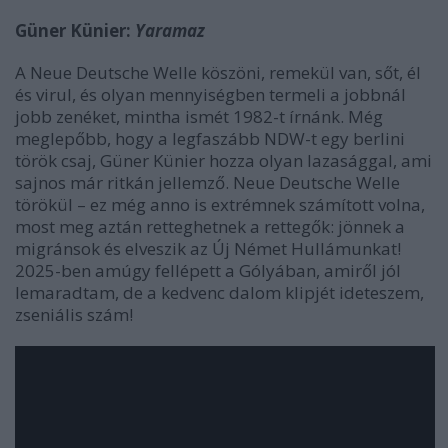
Güner Künier:
Yaramaz
A Neue Deutsche Welle köszöni, remekül van, sőt, él
és virul, és olyan mennyiségben termeli a jobbnál
jobb zenéket, mintha ismét 1982-t írnánk. Még
meglepőbb, hogy a legfaszább NDW-t egy berlini
török csaj, Güner Künier hozza olyan lazasággal, ami
sajnos már ritkán jellemző. Neue Deutsche Welle
törökül – ez még anno is extrémnek számított volna,
most meg aztán retteghetnek a rettegők: jönnek a
migránsok és elveszik az Új Német Hullámunkat!
2025-ben amúgy fellépett a Gólyában, amiről jól
lemaradtam, de a kedvenc dalom klipjét ideteszem,
zseniális szám!