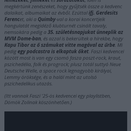
megkértünk zenészeket, hogy gyűjtsék össze a kedvenc
dalaikat, albumaikat az évből. Ezúttal
ifj. Gerdesits
Ferenc
et, aki a
Quimby
-val a korai koncertjeik
hangulatát megidéző klubturnét csinált tavaly,
nemsokára pedig a
35. születésnapjukat ünneplik az
MVM Dome-ban
, és azzal is bekerültek a hírekbe, hogy
Kapu Tibor az ő számukat vitte magával az űrbe
. Mi
pedig
egy podcastra is elkaptuk őket
. Faszi kedvencei
között most is van egy csomó
fasza poszt-rock, kraut,
pszichedélia, folk és progrock; plusz totál suttyó Neue
Deutsche Welle,
a space rock legnagyobb királyai,
Lemmy öröksége
, és a halál mint az utolsó
pszichedelikus utazás.
(Itt vannak Faszi '25-ös kedvencei egy playlistben,
Dömök Zolinak köszönhetően.)