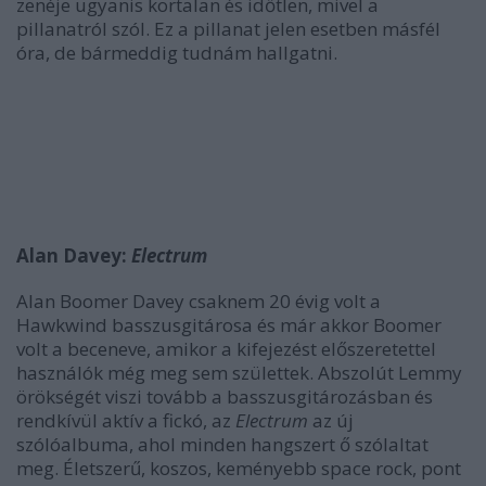
zenéje ugyanis kortalan és időtlen, mivel a
pillanatról szól. Ez a pillanat jelen esetben másfél
óra, de bármeddig tudnám hallgatni.
Alan Davey:
Electrum
Alan Boomer Davey csaknem 20 évig volt a
Hawkwind basszusgitárosa és már akkor Boomer
volt a beceneve, amikor a kifejezést előszeretettel
használók még meg sem születtek. Abszolút Lemmy
örökségét viszi tovább a basszusgitározásban és
rendkívül aktív a fickó, az
Electrum
az új
szólóalbuma, ahol minden hangszert ő szólaltat
meg. Életszerű, koszos, keményebb space rock, pont