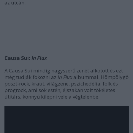
az utcán.
Causa Sui:
In Flux
A Causa Sui mindig nagyszerű zenét alkotott és ezt
még tudják fokozni az
In Flux
albummal. Hömpölygő
poszt-rock, kraut, világzene, pszichedélia, folk és
progrock, ami sok estén, éjszakán volt tökéletes
útitárs, könnyű kilépni vele a végtelenbe.