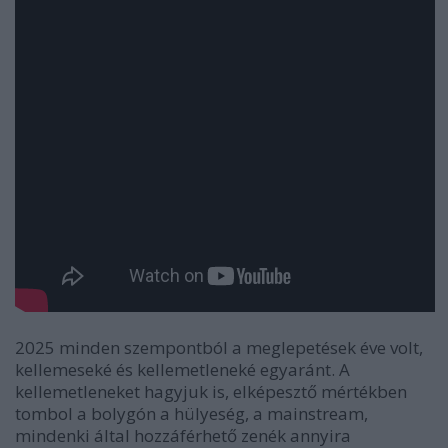
2025 minden szempontból a meglepetések éve volt,
kellemeseké és kellemetleneké egyaránt. A
kellemetleneket hagyjuk is, elképesztő mértékben
tombol a bolygón a hülyeség, a mainstream,
mindenki által hozzáférhető zenék annyira