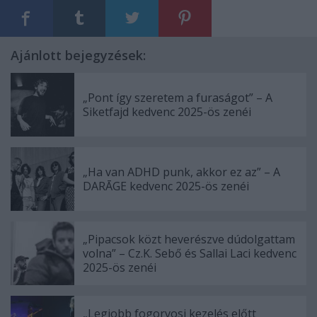
Ajánlott bejegyzések:
„Pont így szeretem a furaságot” – A
Siketfajd kedvenc 2025-ös zenéi
„Ha van ADHD punk, akkor ez az” – A
DARĀGE kedvenc 2025-ös zenéi
„Pipacsok közt heverészve dúdolgattam
volna” – Cz.K. Sebő és Sallai Laci kedvenc
2025-ös zenéi
„Legjobb fogorvosi kezelés előtt