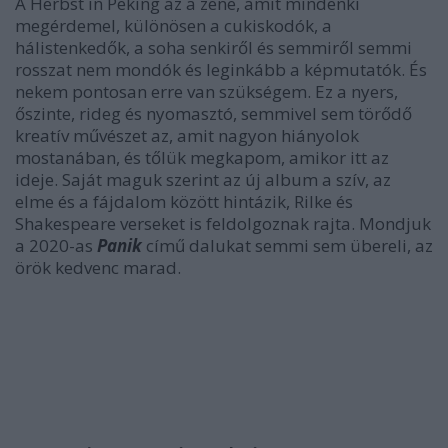
A Herbst in Peking az a zene, amit mindenki
megérdemel, különösen a cukiskodók, a
hálistenkedők, a soha senkiről és semmiről semmi
rosszat nem mondók és leginkább a képmutatók. És
nekem pontosan erre van szükségem. Ez a nyers,
őszinte, rideg és nyomasztó, semmivel sem törődő
kreatív művészet az, amit nagyon hiányolok
mostanában, és tőlük megkapom, amikor itt az
ideje. Saját maguk szerint az új album a szív, az
elme és a fájdalom között hintázik, Rilke és
Shakespeare verseket is feldolgoznak rajta. Mondjuk
a 2020-as
Panik
című dalukat semmi sem übereli, az
örök kedvenc marad.