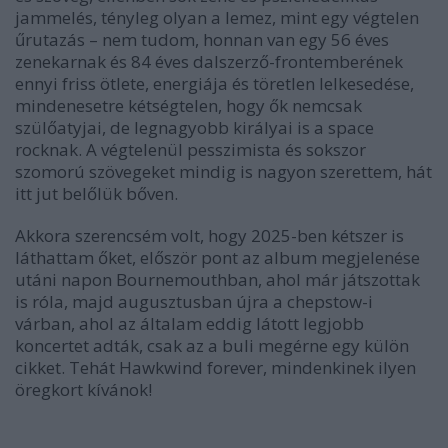
jammelés, tényleg olyan a lemez, mint egy végtelen
űrutazás – nem tudom, honnan van egy 56 éves
zenekarnak és 84 éves dalszerző-frontemberének
ennyi friss ötlete, energiája és töretlen lelkesedése,
mindenesetre kétségtelen, hogy ők nemcsak
szülőatyjai, de legnagyobb királyai is a space
rocknak. A végtelenül pesszimista és sokszor
szomorú szövegeket mindig is nagyon szerettem, hát
itt jut belőlük bőven.
Akkora szerencsém volt, hogy 2025-ben kétszer is
láthattam őket, először pont az album megjelenése
utáni napon Bournemouthban, ahol már játszottak
is róla, majd augusztusban újra a chepstow-i
várban, ahol az általam eddig látott legjobb
koncertet adták, csak az a buli megérne egy külön
cikket. Tehát Hawkwind forever, mindenkinek ilyen
öregkort kívánok!