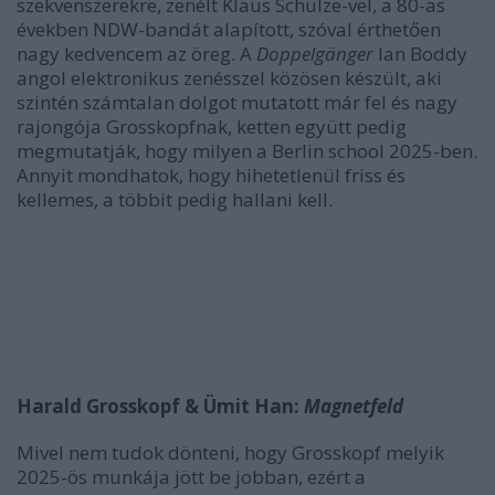
szekvenszerekre, zenélt Klaus Schulze-vel, a 80-as
években NDW-bandát alapított, szóval érthetően
nagy kedvencem az öreg. A
Doppelgänger
Ian Boddy
angol elektronikus zenésszel közösen készült, aki
szintén számtalan dolgot mutatott már fel és nagy
rajongója Grosskopfnak, ketten együtt pedig
megmutatják, hogy milyen a Berlin school 2025-ben.
Annyit mondhatok, hogy hihetetlenül friss és
kellemes, a többit pedig hallani kell.
Harald Grosskopf & Ümit Han:
Magnetfeld
Mivel nem tudok dönteni, hogy Grosskopf melyik
2025-ös munkája jött be jobban, ezért a