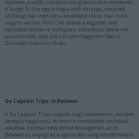
nyúlnak, a saját, markáns hangzásuk átüt mindenen.
A
Songs To Sun
egy trilógia első darabja, melynek
állítólag már idén jön a következő része, már most
nagyon várom. Yurii Ciel dobos a legjobb, akit
hallottam ebben a műfajban, sokunknak lenne mit
tanulnia tőle, épp ezért ki nem hagynám őket a
Dürerben március 26-án.
Da Captain Trips:
In Between
A Da Captain Trips nagyon nagy kedvencem, minden
zenéjük nagyszerű, és most is csodálatos muzsikát
alkottak. Ezúttal mély témát feszegetnek, az
In
Between
az anyagi és a spirituális világ közötti helyre