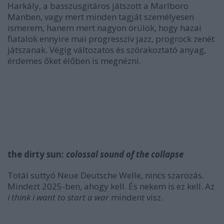
Harkály, a basszusgitáros játszott a Marlboro
Manben, vagy mert minden tagját személyesen
ismerem, hanem mert nagyon örülök, hogy hazai
fiatalok ennyire mai progresszív jazz, progrock zenét
játszanak. Végig változatos és szórakoztató anyag,
érdemes őket élőben is megnézni.
the dirty sun:
colossal sound of the collapse
Totál suttyó Neue Deutsche Welle, nincs szarozás.
Mindezt 2025-ben, ahogy kell. És nekem is ez kell. Az
i think i want to start a war
mindent visz.