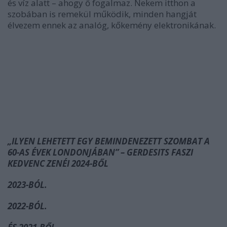
és víz alatt – ahogy ő fogalmaz. Nekem itthon a
szobában is remekül működik, minden hangját
élvezem ennek az analóg, kőkemény elektronikának.
„ILYEN LEHETETT EGY BEMINDENEZETT SZOMBAT A
60-AS ÉVEK LONDONJÁBAN” – GERDESITS FASZI
KEDVENC ZENÉI 2024-BŐL
2023-BÓL.
2022-BÓL.