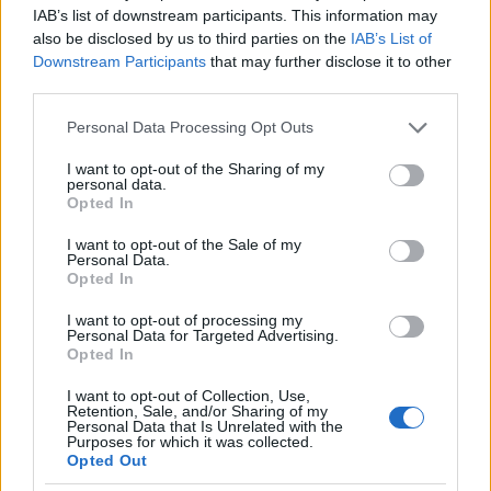
Kadavar:
Kids Abandoning Destiny Among Vanity
IAB’s list of downstream participants. This information may
And Ruin
also be disclosed by us to third parties on the
IAB’s List of
Downstream Participants
that may further disclose it to other
A tősgyökeres németek sem tétlenkedtek, 2025-ben
third parties.
két albumot is kiadtak. Az első, az
I Just Want To Be A
Please note that this website/app uses one or more Google
Sound
valóban hozta azt, amit a címe ígért, rám
Personal Data Processing Opt Outs
services and may gather and store information including but
sajnos nem is volt különösebb hatással. Ellenben a
not limited to your visit or usage behaviour. You may click to
I want to opt-out of the Sharing of my
második, a
Kids Abandoning
... annyira bejött, hogy
personal data.
grant or deny consent to Google and its third-party tags to
bár csak november elején jelent meg, de már
Opted In
use your data for below specified purposes in below Google
rongyosra hallgattam. A Kadavar is örökké
consent section.
I want to opt-out of the Sale of my
kísérletezik, nekem nagyon bejönnek pl. a
Personal Data.
billentyűcentrikus számaik, ezen az anyagon
Opted In
azonban a stoneres dolgok mellé bejött a krautrock,
ahogy az egyébként az eddigi anyagaik alapján
I want to opt-out of processing my
Personal Data for Targeted Advertising.
várható is volt, de hogy NDW elemeket is visznek a
Opted In
zenéjükbe a legnagyobb örömömre, arra én sem
számítottam. Hát csak tegyék és most már igen jó
I want to opt-out of Collection, Use,
Retention, Sale, and/or Sharing of my
lenne újra megnézni őket élőben, a négytagú
Personal Data that Is Unrelated with the
felállást még úgysem láttam.
Purposes for which it was collected.
Opted Out