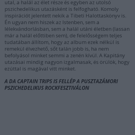
utal, a halál az élet része és egyben az utolsó
pszichedelikus utazásként is felfogható. Komoly
inspirációt jelentett nekik a Tibeti Halottaskönyv is.
Én ugyan nem hiszek az Istenben, sem a
lélekvándorlásban, sem a halál utáni életben (lassan
már a halál előttiben sem), de felelősségem teljes
tudatában állítom, hogy az album ezek nélkül is
remekül élvezhető, sőt talán jobb is, ha nem
befolyásol minket semmi a zenén kívül. A Kapitány
utazásai mindig nagyon izgalmasak, és örülök, hogy
ezúttal is magával vitt minket.
A DA CAPTAIN TRIPS IS FELLÉP A PUSZTAZÁMORI
PSZICHEDELIKUS ROCKFESZTIVÁLON