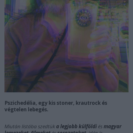
Pszichedélia, egy kis stoner, krautrock és
végtelen lebegés.
Miután listába szedtük
a legjobb külföldi
és
magyar
lemezeket
,
filmeket
és
sorozatokat
, idén is