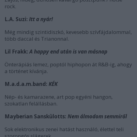
rock.
L.A. Suzi:
Itt a nyár!
Még mindig szintidiszkó, kevesebb szívfájdalommal,
több daccal és Trianonnal.
Lil Frakk:
A happy end után is van másnap
Önterápiás lemez, poptól hiphopon át R&B-ig, ahogy
a történet kívánja.
M.a.d.a.m.band:
KÉK
Nép- és kamarazene, art pop egyéni hangon,
szokatlan felállásban.
Mayberian Sanskülotts:
Nem álmodom semmiről
Sok elektronikus zenei hatást használó, élettel teli
szorongós slágerek.