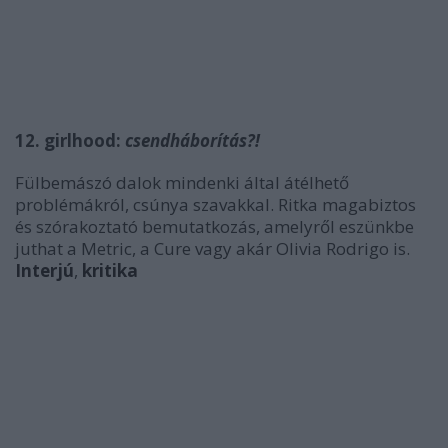
12. girlhood:
csendháborítás?!
Fülbemászó dalok mindenki által átélhető
problémákról, csúnya szavakkal. Ritka magabiztos
és szórakoztató bemutatkozás, amelyről eszünkbe
juthat a Metric, a Cure vagy akár Olivia Rodrigo is.
Interjú
,
kritika