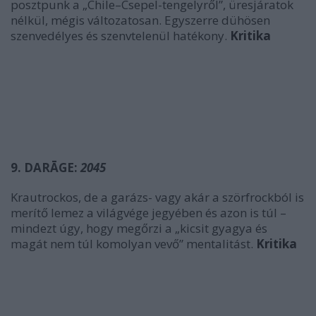
posztpunk a „Chile–Csepel-tengelyről”, üresjáratok
nélkül, mégis változatosan. Egyszerre dühösen
szenvedélyes és szenvtelenül hatékony.
Kritika
9. DARĀGE:
2045
Krautrockos, de a garázs- vagy akár a szörfrockból is
merítő lemez a világvége jegyében és azon is túl –
mindezt úgy, hogy megőrzi a „kicsit gyagya és
magát nem túl komolyan vevő” mentalitást.
Kritika