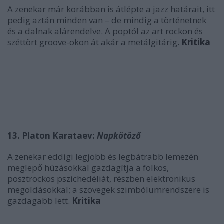
A zenekar már korábban is átlépte a jazz határait, itt
pedig aztán minden van – de mindig a történetnek
és a dalnak alárendelve. A poptól az art rockon és
széttört groove-okon át akár a metálgitárig.
Kritika
13. Platon Karataev:
Napkötöző
A zenekar eddigi legjobb és legbátrabb lemezén
meglepő húzásokkal gazdagítja a folkos,
posztrockos pszichedéliát, részben elektronikus
megoldásokkal; a szövegek szimbólumrendszere is
gazdagabb lett.
Kritika