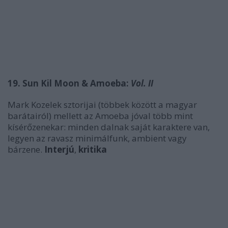
19. Sun Kil Moon & Amoeba:
Vol. II
Mark Kozelek sztorijai (többek között a magyar
barátairól) mellett az Amoeba jóval több mint
kísérőzenekar: minden dalnak saját karaktere van,
legyen az ravasz minimálfunk, ambient vagy
bárzene.
Interjú
,
kritika