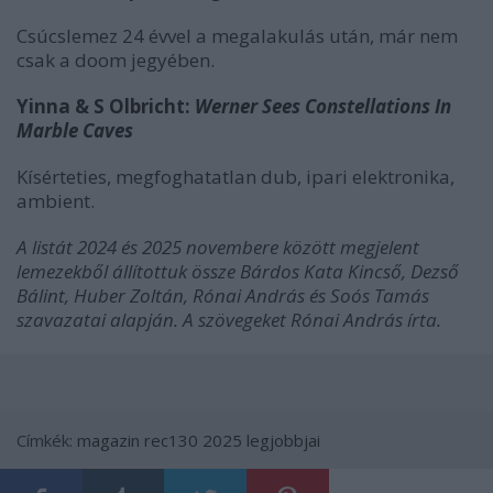
Csúcslemez 24 évvel a megalakulás után, már nem
csak a doom jegyében.
Yinna & S Olbricht:
Werner Sees Constellations In
Marble Caves
Kísérteties, megfoghatatlan dub, ipari elektronika,
ambient.
A listát 2024 és 2025 novembere között megjelent
lemezekből állítottuk össze Bárdos Kata Kincső, Dezső
Bálint, Huber Zoltán, Rónai András és Soós Tamás
szavazatai alapján. A szövegeket Rónai András írta.
Címkék:
magazin
rec130
2025 legjobbjai