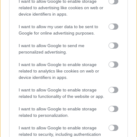
I want to allow Google to enable storage
related to advertising like cookies on web or
device identifiers in apps.
I want to allow my user data to be sent to
Google for online advertising purposes.
4. Peremgyerek:
Ronga
I want to allow Google to send me
„Lehet rá gyúrni is és sírni is”: elektronikus
personalized advertising.
tánczenékből és indie rockból merítő, Istent elvesztő,
kereső és megtaláló dalok. Szórakoztató és komoly,
I want to allow Google to enable storage
mélyre hatoló, mindig új jelentéseket feltáró album.
related to analytics like cookies on web or
Interjú
,
kritika
device identifiers in apps.
I want to allow Google to enable storage
related to functionality of the website or app.
I want to allow Google to enable storage
related to personalization.
I want to allow Google to enable storage
3. Bongor:
Extázis
related to security, including authentication