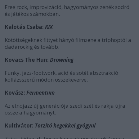
Free rock, improvizáció, hagyományos zenék sodró
és játékos számokban.
Kalotás Csaba:
KIX
Kötöttségeknek fittyet hányó filmzene a triphoptól a
dadarockig és tovább.
Kovacs The Hun:
Drowning
Funky, jazz-footwork, acid és sötét absztrakció
kollázsszerű módon összekeverve.
Kovász:
Fermentum
Az etnojazz új generációja szedi szét és rakja újra
össze a hagyományt.
Kultivátor:
Torzító hegekkel gyógyul
Zajos, hideg, dühösen kavargó posztpunk / noise