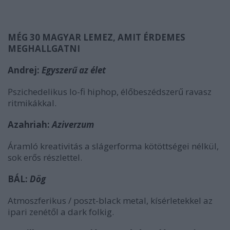
MÉG 30 MAGYAR LEMEZ, AMIT ÉRDEMES
MEGHALLGATNI
Andrej:
Egyszerű az élet
Pszichedelikus lo-fi hiphop, élőbeszédszerű ravasz
ritmikákkal.
Azahriah:
Aziverzum
Áramló kreativitás a slágerforma kötöttségei nélkül,
sok erős részlettel.
BÁL:
Dög
Atmoszferikus / poszt-black metal, kísérletekkel az
ipari zenétől a dark folkig.