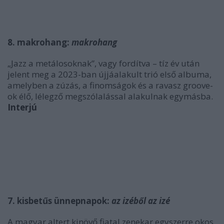
8. makrohang:
makrohang
„Jazz a metálosoknak”, vagy fordítva – tíz év után
jelent meg a 2023-ban újjáalakult trió első albuma,
amelyben a zúzás, a finomságok és a ravasz groove-
ok élő, lélegző megszólalással alakulnak egymásba.
Interjú
7. kisbetűs ünnepnapok:
az izéből az izé
A magyar altert kinövő fiatal zenekar egyszerre okos