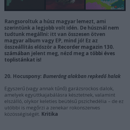
Rangsoroltuk a húsz magyar lemezt, ami
szerintünk a legjobb volt idén. De húsznál nem
tudtunk megállni: itt van összesen ötven
magyar album vagy EP, mind jó! Ez az
összeállítás először a
Recorder magazin 130.
számában
jelent meg, nézd meg
a többi éves
toplistánkat is
!
20. Hocuspony:
Bumeráng alakban repkedő halak
Egyszerű (vagy annak tűnő) garázsrockos dalok,
amelyek együttkajabálásra késztetnek, valamint
elszálló, olykor keleties beütésű pszichedélia – de ez
utóbbi is megőrzi a zenekar rokonszenves
közösségiségét.
Kritika