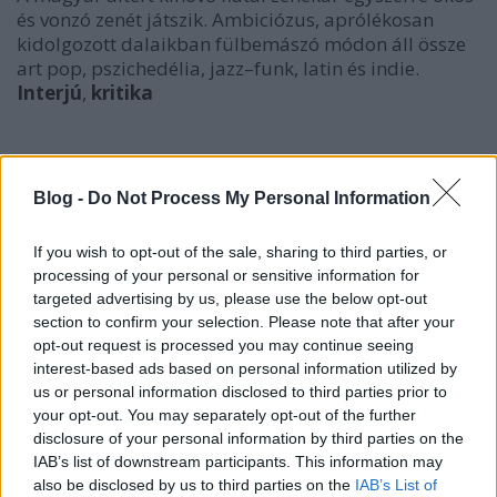
és vonzó zenét játszik. Ambiciózus, aprólékosan
kidolgozott dalaikban fülbemászó módon áll össze
art pop, pszichedélia, jazz–funk, latin és indie.
Interjú
,
kritika
Blog -
Do Not Process My Personal Information
If you wish to opt-out of the sale, sharing to third parties, or
processing of your personal or sensitive information for
targeted advertising by us, please use the below opt-out
section to confirm your selection. Please note that after your
6. Berriloom and the Doom:
The Garden of
opt-out request is processed you may continue seeing
Necessity
interest-based ads based on personal information utilized by
us or personal information disclosed to third parties prior to
Bár talán nem kerek dalokká, de érzelmileg
your opt-out. You may separately opt-out of the further
követhető drámákká áll össze a sokfelől merítő zene:
disclosure of your personal information by third parties on the
a grunge-tól az emóig, a matekrocktól az indie-ig,
IAB’s list of downstream participants. This information may
elektronikusan színezve – néha még viccekkel is.
also be disclosed by us to third parties on the
IAB’s List of