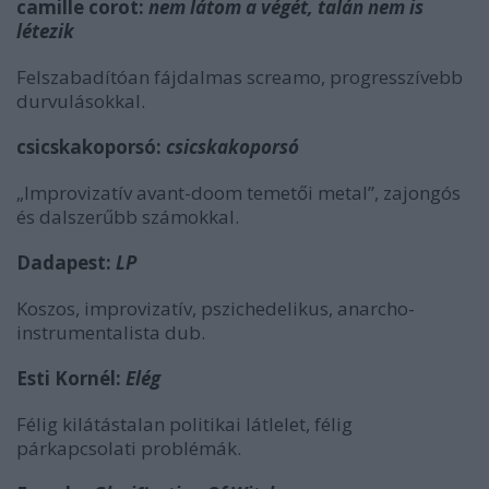
camille corot:
nem látom a végét, talán nem is
létezik
Felszabadítóan fájdalmas screamo, progresszívebb
durvulásokkal.
csicskakoporsó:
csicskakoporsó
„Improvizatív avant-doom temetői metal”, zajongós
és dalszerűbb számokkal.
Dadapest:
LP
Koszos, improvizatív, pszichedelikus, anarcho-
instrumentalista dub.
Esti Kornél:
Elég
Félig kilátástalan politikai látlelet, félig
párkapcsolati problémák.