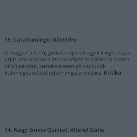
15. Cataflamingo:
Döntetlen
A magyar alter új generációjának egyik kiugró, saját
útját járó zenekara szenvedélyes és érzékeny éneket
társít gazdag, természetesen gördülő, sok
különleges ötletet rejtő hangszereléshez.
Kritika
14. Nagy Emma Quintet:
Altered States