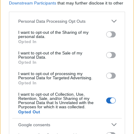
Kritika
Downstream Participants
that may further disclose it to other
third parties.
Please note that this website/app uses one or more Google
Personal Data Processing Opt Outs
services and may gather and store information including but
not limited to your visit or usage behaviour. You may click to
I want to opt-out of the Sharing of my
personal data.
grant or deny consent to Google and its third-party tags to
Opted In
use your data for below specified purposes in below Google
consent section.
I want to opt-out of the Sale of my
5. Mikee Mykanic:
Nehézfame
Personal Data.
Opted In
Mikee Mykanic lehengerlően sűrű nyelvi
I want to opt-out of processing my
leleményekkel és a felszínnél jóval sokrétűbb
Personal Data for Targeted Advertising.
tartalommal dolgozik, személyes tétekkel. Stílusok
Opted In
széles sora az old schooltól a drum and bassig,
I want to opt-out of Collection, Use,
vendégek a nagy öregektől az új generációig.
Retention, Sale, and/or Sharing of my
Interjú
,
kritika
Personal Data that Is Unrelated with the
Purposes for which it was collected.
Opted Out
Google consents