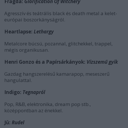
Fragda:
Glorification Of Witchery
Agresszív és teátrális black és death metal a kelet-
európai boszorkányságról.
Heartlapse:
Lethargy
Metalcore búcsú, pozannal, glitchekkel, trappel,
mégis organikusan.
Henri Gonzo és a Papírsárkányok:
Vízszemű gyík
Gazdag hangszerelésű kamarapop, meseszerű
hangulattal.
Indigo:
Tegnapról
Pop, R&B, elektronika, dream pop stb.,
középpontban az énekkel.
Jü:
Rudel