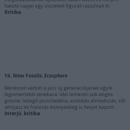
hatoló rapjei egy összetett figurát rajzolnak ki.
Kritika
16. New Fossils:
Ecosphere
Merészen váltott a jazz új generációjának egyik
legismertebb zenekara: idei lemezén sok dögös
groove, lebegő pszichedélia, exotikás álmodozás, sőt
afrojazz és franciás könnyedség is helyet kapott.
Interjú
,
kritika