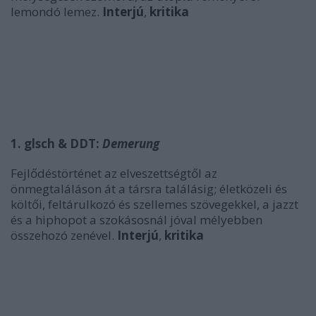
lemondó lemez.
Interjú
,
kritika
1. glsch & DDT:
Demerung
Fejlődéstörténet az elveszettségtől az
önmegtaláláson át a társra találásig; életközeli és
költői, feltárulkozó és szellemes szövegekkel, a jazzt
és a hiphopot a szokásosnál jóval mélyebben
összehozó zenével.
Interjú
,
kritika