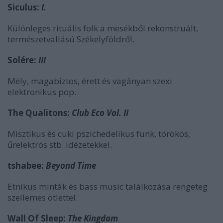
Siculus:
I.
Különleges rituális folk a mesékből rekonstruált,
természetvallású Székelyföldről.
Solére:
III
Mély, magabiztos, érett és vagányan szexi
elektronikus pop.
The Qualitons:
Club Eco Vol. II
Misztikus és cuki pszichedelikus funk, törökös,
űrelektrós stb. idézetekkel.
tshabee:
Beyond Time
Etnikus minták és bass music találkozása rengeteg
szellemes ötlettel.
Wall Of Sleep:
The Kingdom