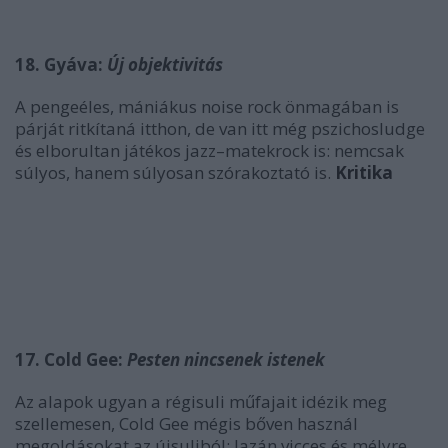
18. Gyáva:
Új objektivitás
A pengeéles, mániákus noise rock önmagában is
párját ritkítaná itthon, de van itt még pszichosludge
és elborultan játékos jazz–matekrock is: nemcsak
súlyos, hanem súlyosan szórakoztató is.
Kritika
17. Cold Gee:
Pesten nincsenek istenek
Az alapok ugyan a régisuli műfajait idézik meg
szellemesen, Cold Gee mégis bőven használ
megoldásokat az újsuliból; lazán vicces és mélyre