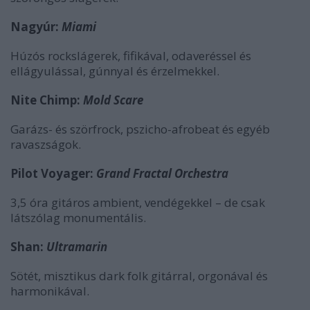
Nagyúr:
Miami
Húzós rockslágerek, fifikával, odaveréssel és
ellágyulással, gúnnyal és érzelmekkel.
Nite Chimp:
Mold Scare
Garázs- és szörfrock, pszicho-afrobeat és egyéb
ravaszságok.
Pilot Voyager:
Grand Fractal Orchestra
3,5 óra gitáros ambient, vendégekkel – de csak
látszólag monumentális.
Shan:
Ultramarin
Sötét, misztikus dark folk gitárral, orgonával és
harmonikával.