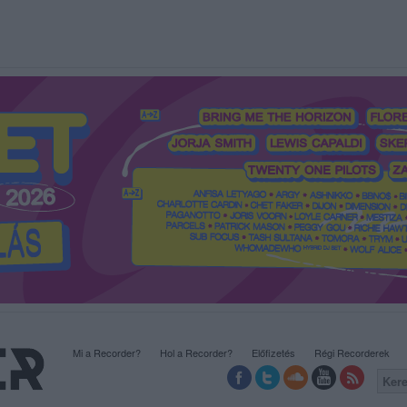
Mi a Recorder?
Hol a Recorder?
Előfizetés
Régi Recorderek