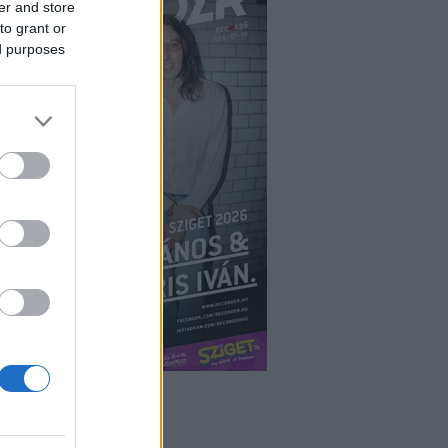
er and store
to grant or
ed purposes
ÉPÉS