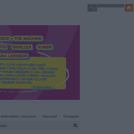
SÜTI BEÁLLÍTÁSOK MÓDOSÍTÁSA
Adatvédelem, irányelvek
Kapcsolat
Támogatás