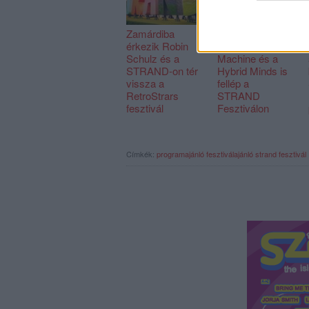
Zamárdiba
A Pendulum,
érkezik Robin
Purple Disco
Schulz és a
Machine és a
STRAND-on tér
Hybrid Minds is
vissza a
fellép a
RetroStrars
STRAND
fesztivál
Fesztiválon
Címkék:
programajánló
fesztiválajánló
strand fesztivál