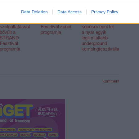
Data Deletion
Data Access
Privacy Policy
Közel 200 új
Teljes a
Autósmoziban,
programmal és
STRAND
Budapesttől egy
szolgáltatással
Fesztivál zenei
köpésre épül fel
bővült a
programja
a nyár egyik
STRAND
leglimitáltabb
Fesztivál
underground
programja
kempingfesztiválja
komment