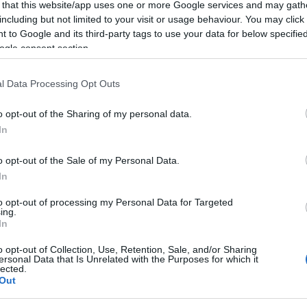
 that this website/app uses one or more Google services and may gath
including but not limited to your visit or usage behaviour. You may click 
 to Google and its third-party tags to use your data for below specifi
ogle consent section.
l Data Processing Opt Outs
o opt-out of the Sharing of my personal data.
In
o opt-out of the Sale of my Personal Data.
In
et kezdődik a STRAND Fesztivál történetében: két, egymással
to opt-out of processing my Personal Data for Targeted
 hogy a Balaton partján három napon át a magyar zene egyik
ing.
lső bejelentett fellépők között Azahriah, Halott Pénz,
In
pel. A közönség számára szuperpanorámás, hangulatos és
nek vonzóvá tenni a sátrazást és a telepített szállásokat.
o opt-out of Collection, Use, Retention, Sale, and/or Sharing
ersonal Data that Is Unrelated with the Purposes for which it
inden elemében a kedvenc tavunkról szól majd: a helyszínen
lected.
és ételek várják a vendégeket azon a hosszú hétvégén, amely a
Out
z. A két nagyszínpad létrejöttét a hazai előadók példátlan sikere
BEL
 akik itthon már megtöltik a legnagyobb arénákat is.