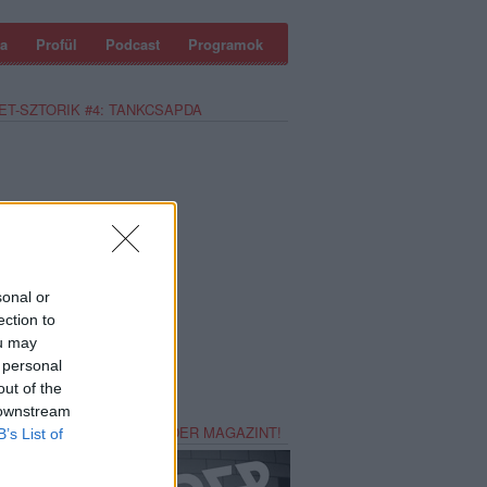
a
Profül
Podcast
Programok
ET-SZTORIK #4: TANKCSAPDA
sonal or
ection to
ou may
 personal
out of the
 downstream
REZZ MAGADNAK RECORDER MAGAZINT!
B’s List of