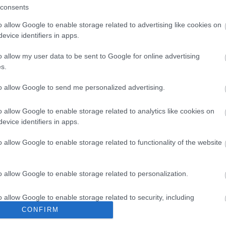
consents
mikor még délutáni szereplőként vett részt a fesztiválon. Zenélt
o allow Google to enable storage related to advertising like cookies on
éhez, 2026-ban pedig augusztus 20-án a Balaton legnagyobb
evice identifiers in apps.
„arénasztárok” közül többek között
Beton.Hofi
,
Dzsúdló
,
Desh
, a
nuel
és a
Parno Graszt
is erősíti a frissen bejelentett névsort,
agy visszatérők között ott lesz az
Analog Balaton
, az
Elefánt
, a
o allow my user data to be sent to Google for online advertising
ak kérésére újra koncertet ad a
Quimby
is. A fiatal generáció tagjai
s.
-OSZ Diszkó line-upjában az
Átlag Felett
,
VZS
,
gyuris
,
Szalai &
Co Lee
,
Mehringer Marci
,
Bongor
és
Sisi
is fellép a fesztiválon.
to allow Google to send me personalized advertising.
ecember elsején, azaz ma délben indult. December 24-ig a
int a legjobb áron páros bérlet is elérhető.
o allow Google to enable storage related to analytics like cookies on
evice identifiers in apps.
sztival.com/hu/
o allow Google to enable storage related to functionality of the website
öbb Recorder a Facebookon. Még több Recorder, ott, igen.
o allow Google to enable storage related to personalization.
o allow Google to enable storage related to security, including
cation functionality and fraud prevention, and other user protection.
CONFIRM