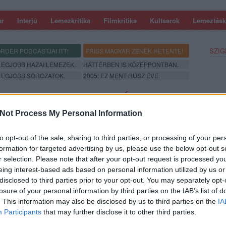
ar
Interjú
Lemezkritika
Filmkritika
Kultsarok
Lemeztásk
SZIG
RDER PODCASTJAI ITT!
FRISS MAGYAR ZENÉK HETENTE!
 LEGJOBB HAZAI LEMEZEK.
HÁTTÉRBEN IS KÖZÉPPONTBAN.
 LEGJOBB SOROZATOK.
2005: EZ MENT HÚSZ ÉVE.
NNEPLI A MAGYAR ZENÉKET A 2026-
Not Process My Personal Information
to opt-out of the sale, sharing to third parties, or processing of your per
formation for targeted advertising by us, please use the below opt-out s
r selection. Please note that after your opt-out request is processed y
eing interest-based ads based on personal information utilized by us or
disclosed to third parties prior to your opt-out. You may separately opt-
losure of your personal information by third parties on the IAB’s list of
SZE
. This information may also be disclosed by us to third parties on the
IA
Participants
that may further disclose it to other third parties.