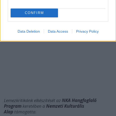
CONFIRM
Data Deletion
Data Access
Privacy Policy
Lemezkritikánk elkészítését az
NKA Hangfoglaló
Program
keretében a
Nemzeti Kulturális
Alap
támogatta.