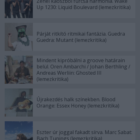
Zenei káoszból furcsa harmónia. Wake
Up 1230: Liquid Boulevard (lemezkritika)
Párját ritkító ritmikai fantázia. Guedra
Guedra: Mutant (lemezkritika)
Mindent kipróbálni a groove határain
belül. Oren Ambarchi / Johan Berthling /
Andreas Werliin: Ghosted III
(lemezkritika)
Újrakezdés halk színekben. Blood
Orange: Essex Honey (lemezkritika)
Eszter úr joggal fakadt sírva. Marc Sabat:
Bach Tunings (lemezkritika)