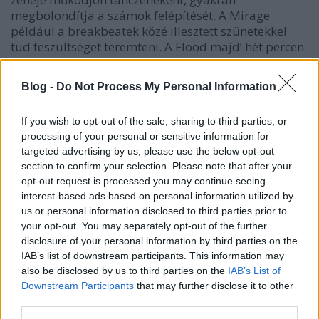
megbolondítja a számok felépítését. A
Mirage
például a breakbeatek közé illesztett szünetekkel
tud feszültséget teremteni. A
Flood
majd’ hét percen
át játszik azzal, hogy valami súlyosabbat ígér, de az
csak nem érkezik meg – sőt, egy ponton egy
Blog -
Do Not Process My Personal Information
megkezelt, lágy jazzes fuvolaszólam jön helyette. Az
Aljas
széttört csapkodása azért tűnik aljasnak, mert
If you wish to opt-out of the sale, sharing to third parties, or
lágy ambientes részek ékelődnek közé. Azt is
processing of your personal or sensitive information for
többször meghúzza tshabee, hogy már rég benne
targeted advertising by us, please use the below opt-out
járunk a számban, amikor egy új réteg bevezetésével
section to confirm your selection. Please note that after your
megváltoztatja az összképet – a
Crater
például a
opt-out request is processed you may continue seeing
közepe után dob be egy csodás acides fokozást.
interest-based ads based on personal information utilized by
us or personal information disclosed to third parties prior to
Számos ilyen pompás ötlet miatt nemcsak hogy nem
your opt-out. You may separately opt-out of the further
sok a 77 perc, hanem sokszor, élvezettel
disclosure of your personal information by third parties on the
újrahallgatható a lemez.
IAB’s list of downstream participants. This information may
also be disclosed by us to third parties on the
IAB’s List of
Downstream Participants
that may further disclose it to other
third parties.