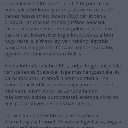
próbálkozást 2003-ban” – írja). A
Beyond Time
nemcsak ezért komoly munka, és nem is csak 77
perces hossza miatt. Az elmúlt jó pár évben a
producer az etnikus minták (ütősök, vonósok,
fúvósok és persze emberi hangok) és a tört ütemű
bass music keverésével foglalkozott, és az album
nagy része is leírható így; van néhány lágyabb
hangzású, hangulatfestő szám, illetve savasabb,
egyenesebb táncoltató darabok is.
Aki hallott már tshabee-EP-t, tudja, hogy zenéje tele
van szellemes ötletekkel, izgalmas hangzásokkal és
párosításokkal. Itt ebből a szempontból a
The
Invited
emelkedik ki, amiben egy gamelánt idéző
motívum, finom vonós- és szintidallamok
találkoznak acides puttyogással, érdes zajokkal és
egy igazán súlyos, reszelős basszussal.
De még különlegesebb az, amit tshabee a
dramaturgiával művel. Miközben figyel arra, hogy a
zenéje működjön tánczeneként, gyakran