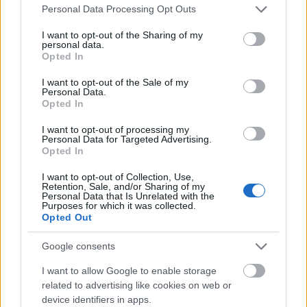
Please note that this website/app uses one or more Google
Personal Data Processing Opt Outs
services and may gather and store information including but
not limited to your visit or usage behaviour. You may click to
I want to opt-out of the Sharing of my
personal data.
grant or deny consent to Google and its third-party tags to
Opted In
use your data for below specified purposes in below Google
consent section.
I want to opt-out of the Sale of my
Personal Data.
Opted In
I want to opt-out of processing my
Personal Data for Targeted Advertising.
Opted In
I want to opt-out of Collection, Use,
Retention, Sale, and/or Sharing of my
Personal Data that Is Unrelated with the
Purposes for which it was collected.
Opted Out
Google consents
Előadó:
tshabee
I want to allow Google to enable storage
Cím:
Beyond Time
related to advertising like cookies on web or
device identifiers in apps.