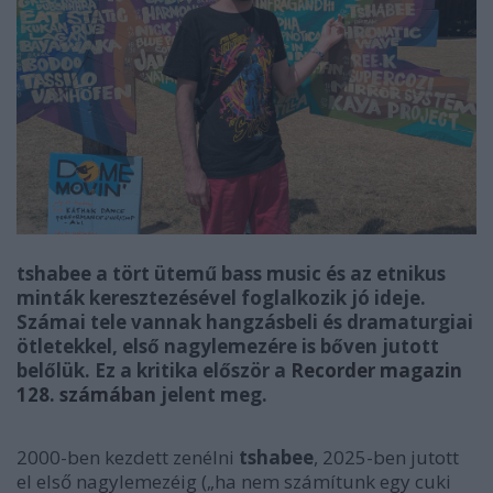
tshabee a tört ütemű bass music és az etnikus
minták keresztezésével foglalkozik jó ideje.
Számai tele vannak hangzásbeli és dramaturgiai
ötletekkel, első nagylemezére is bőven jutott
belőlük. Ez a kritika először a
Recorder magazin
128. számában
jelent meg.
2000-ben kezdett zenélni
tshabee
, 2025-ben jutott
el első nagylemezéig („ha nem számítunk egy cuki