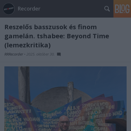
Recorder
Reszelős basszusok és finom
gamelán. tshabee: Beyond Time
(lemezkritika)
RRRecorder
•
2025. október 30.