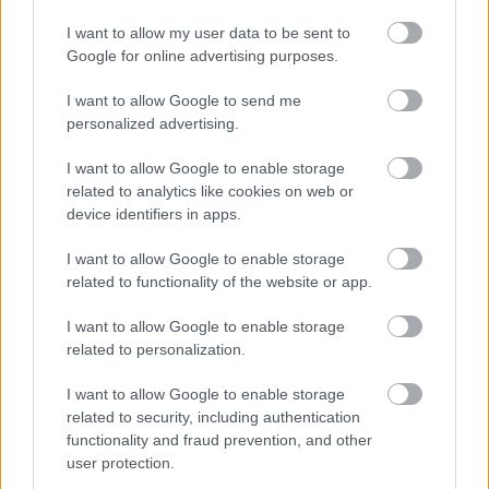
Kiadó:
Invisible Corner
I want to allow my user data to be sent to
Megjelenés:
2025. szeptember 12.
Google for online advertising purposes.
Műfaj:
elektronikus
I want to allow Google to send me
personalized advertising.
Kulcsdal:
Crater
I want to allow Google to enable storage
related to analytics like cookies on web or
device identifiers in apps.
I want to allow Google to enable storage
9/10
related to functionality of the website or app.
Rónai András
I want to allow Google to enable storage
related to personalization.
I want to allow Google to enable storage
related to security, including authentication
functionality and fraud prevention, and other
user protection.