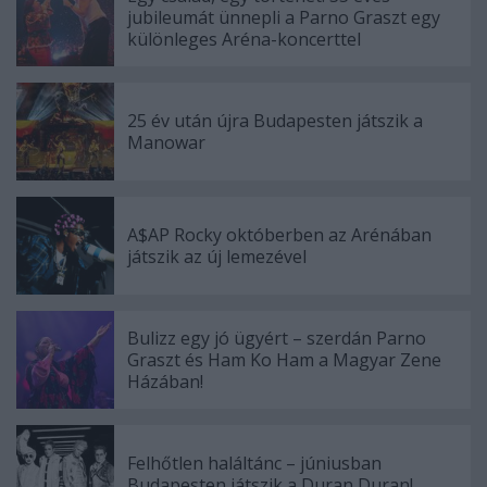
jubileumát ünnepli a Parno Graszt egy
különleges Aréna-koncerttel
25 év után újra Budapesten játszik a
Manowar
A$AP Rocky októberben az Arénában
játszik az új lemezével
Bulizz egy jó ügyért – szerdán Parno
Graszt és Ham Ko Ham a Magyar Zene
Házában!
Felhőtlen haláltánc – júniusban
Budapesten játszik a Duran Duran!