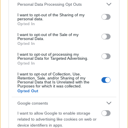
Please note that this website/app uses one or more Google
Personal Data Processing Opt Outs
services and may gather and store information including but
not limited to your visit or usage behaviour. You may click to
I want to opt-out of the Sharing of my
personal data.
grant or deny consent to Google and its third-party tags to
Opted In
use your data for below specified purposes in below Google
consent section.
I want to opt-out of the Sale of my
Personal Data.
Opted In
I want to opt-out of processing my
Parno Graszt. Fotó: Gyetvai Gergely.
Personal Data for Targeted Advertising.
Opted In
A napokban telt ház előtt zárták a nyarat a Budapest
Parkban, a parkos lemezbemutatójukat pedig
az év
I want to opt-out of Collection, Use,
Retention, Sale, and/or Sharing of my
produkciójának járó Artisjus-díjjal
tüntették ki.
Personal Data that Is Unrelated with the
Purposes for which it was collected.
Most azonban egy újabb mérföldkőhöz érkeztek:
Opted Out
január 31-én egy egész arénányi embernek mutatják
meg, milyen is az őszinte örömzenélés és
Google consents
cigányzenés megőrülés, amiben a zsámbéki ethno-
beat zenekar, az
aurevoir.
csatlakozik hozzájuk. Bár
I want to allow Google to enable storage
más világot képviselnek, a közös nevező ugyanaz –
related to advertising like cookies on web or
tiszta szívvel, alázattal és szenvedéllyel nyúlnak
device identifiers in apps.