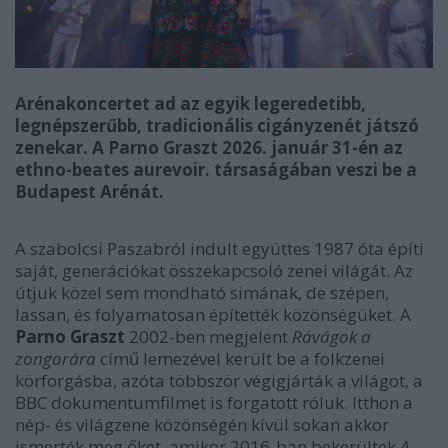
Arénakoncertet ad az
egyik legeredetibb,
legnépszerűbb, tradicionális cigányzenét játszó
zenekar. A
Parno Graszt 2026. január 31-én az
ethno-beates aurevoir. társaságában veszi be a
Budapest Arénát.
A szabolcsi Paszabról indult együttes 1987 óta építi
saját, generációkat összekapcsoló zenei világát. Az
útjuk közel sem mondható simának, de szépen,
lassan, és folyamatosan építették közönségüket.
A
Parno Graszt
2002-ben megjelent
Rávágok a
zongorára
című lemezével került be a folkzenei
körforgásba, azóta többször végigjárták a világot, a
BBC dokumentumfilmet is forgatott róluk. Itthon a
nép- és világzene közönségén kívül sokan akkor
ismerték meg őket, amikor 2016-ban bekerültek
A