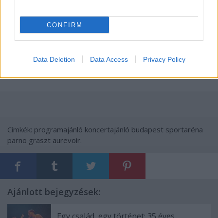
CONFIRM
Data Deletion
Data Access
Privacy Policy
Címkék:
programajánló
koncertajánló
budapest sportaréna
parno graszt
aurevoir.
Ajánlott bejegyzések:
Egy család, egy történet: 35 éves