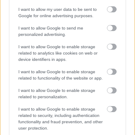
vissza a régi dallamokhoz, és teszik élővé, átélhetővé
a mában.
I want to allow my user data to be sent to
Google for online advertising purposes.
„
A LEGDURVÁBB TROLLKODÁS AZ VOLT, HOGY
I want to allow Google to send me
KIÍRTAM, LETETEM AZ ITALT”: AUREVOIR. A RECORDER
personalized advertising.
PODCASTJÁBAN
A kedvezményes jegyvásárlás szeptember 29-én 10
I want to allow Google to enable storage
related to analytics like cookies on web or
órától október elsején szintén (délelőtt) 10-ig tart,
device identifiers in apps.
ide kattintva
, az EARLYBIRD10 kuponkóddal.
I want to allow Google to enable storage
related to functionality of the website or app.
I want to allow Google to enable storage
related to personalization.
I want to allow Google to enable storage
related to security, including authentication
functionality and fraud prevention, and other
user protection.