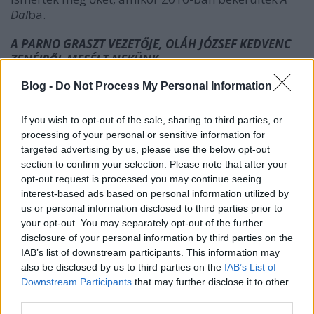
Dal
ba.
A PARNO GRASZT VEZETŐJE, OLÁH JÓZSEF KEDVENC
ZENÉIRŐL MESÉLT NEKÜNK
A
Parno Graszt
az autentikus cigányfolklórból
Blog -
Do Not Process My Personal Information
merít, tradicionális hangszerekkel, ugyanakkor
egyáltalán nem félnek hozzányúlni magyar vagy
If you wish to opt-out of the sale, sharing to third parties, or
akár nemzetközi slágerekhez, és azt saját
processing of your personal or sensitive information for
eszköztárukból új jelentéssel tölteni meg. Készítettek
targeted advertising by us, please use the below opt-out
már közösen dalt
Pogány Indulót
ól kezdve
section to confirm your selection. Please note that after your
Dánielfy
-n és a
Bagossy Brothers Company
-n át a
opt-out request is processed you may continue seeing
Bohemian Betyars
ig sok mindenkivel – a
interest-based ads based on personal information utilized by
miskolci
speed-folk-punk zenekarral rendszeresen is
us or personal information disclosed to third parties prior to
játszanak együtt.
your opt-out. You may separately opt-out of the further
disclosure of your personal information by third parties on the
IAB’s list of downstream participants. This information may
also be disclosed by us to third parties on the
IAB’s List of
Downstream Participants
that may further disclose it to other
third parties.