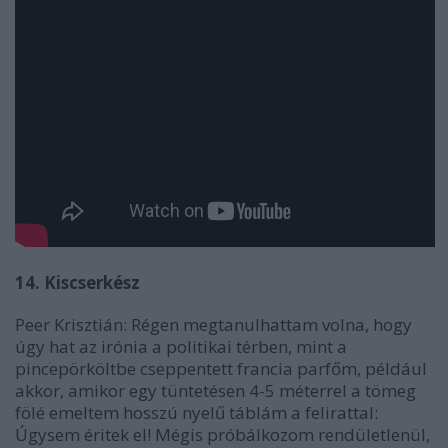
14. Kiscserkész
Peer Krisztián: Régen megtanulhattam volna, hogy
úgy hat az irónia a politikai térben, mint a
pincepörköltbe cseppentett francia parfőm, például
akkor, amikor egy tüntetésen 4-5 méterrel a tömeg
fölé emeltem hosszú nyelű táblám a felirattal:
Úgysem éritek el! Mégis próbálkozom rendületlenül,