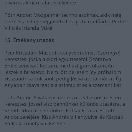
híven szakmám alapértékeihez.
Tóth Andor: Mozgalmár techno azoknak, akik még
hisznek a világ megjavíthatóságában, előadja Pertics
Villő és Irlanda Máté.
15. Érzékeny utazás
Peer Krisztián: Második könyvem címét (
Szőranya
)
Keresztesi Jóska akkori együttesétől (Szőranya
Emlékzenekar) loptam, mert azt gondoltam, én
leszek a híresebb. Nem jött be, ezért így próbálom
visszaadni a kölcsönt, pedig Jóska azóta már az Új
Anyában csavargatja a szintaxist és a szemantikát.
Tóth Andor: A vallásos népi szürrealizmus mestere,
Keresztesi József visz bennünket különös utazásra, a
Szentföldön át Tiszalökre, Pátkai Rozina és Tóth
Andor zenéjére, Kiss András billentyűivel és Kárpáti
Palkó klarinétjával kísérve.