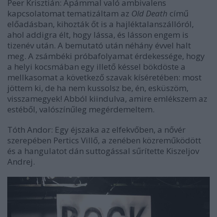
Peer Krisztián: Apámmal való ambivalens
kapcsolatomat tematizáltam az
Old Death
című
előadásban, kihozták őt is a hajléktalanszállóról,
ahol addigra élt, hogy lássa, és lásson engem is
tizenév után. A bemutató után néhány évvel halt
meg. A zsámbéki próbafolyamat érdekessége, hogy
a helyi kocsmában egy illető késsel bökdöste a
mellkasomat a következő szavak kíséretében: most
jöttem ki, de ha nem kussolsz be, én, esküszöm,
visszamegyek! Abból kiindulva, amire emlékszem az
estéből, valószínűleg megérdemeltem.
Tóth Andor: Egy éjszaka az elfekvőben, a nővér
szerepében Pertics Villő, a zenében közreműködött
és a hangulatot dán suttogással sűrítette Kiszeljov
Andrej.