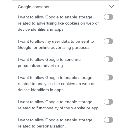
Peer Krisztián:
Intés a tapsifüleshez
címmel szerepel a
Google consents
„gyerekverseim” között. Eredetileg azonban egy
Woyzeck-előadásba íródott. Én erőltettem, hogy
I want to allow Google to enable storage
reggae legyen, ellenpontozzuk némi sunshine-nal a
related to advertising like cookies on web or
szöveg sötét világképét.
device identifiers in apps.
Tóth Andor: Dub ballada a nyúlról, aki reménytelen
I want to allow my user data to be sent to
helyzetbe került. Ez az első közös számunk Irlanda
Google for online advertising purposes.
Mátéval, a zenében Kiszeljov Andrej, Kiss András és
I want to allow Google to send me
Kárpáti Palkó is közreműködött.
personalized advertising.
6. Altató
I want to allow Google to enable storage
related to analytics like cookies on web or
Peer Krisztián: Az azóta sok más alternatív színházi
device identifiers in apps.
műhellyel együtt kivéreztetett Tünet Együttes és a
Katona József Színház koprodukciója volt a jóslatnak
I want to allow Google to enable storage
is beillő
Gyász
című előadás, amiben rituálisan
related to functionality of the website or app.
eltemettük a szakmánkat. Nem volt zökkenőmentes
próbafolyamat, ilyenkor sokat segíthet egy
I want to allow Google to enable storage
színésznek, ha van egy dala, amibe kapaszkodhat.
related to personalization.
Megkértem Márkos Bercit, a darab zeneszerzőjét,