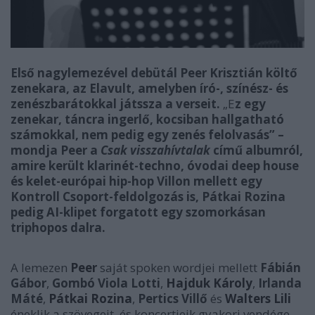
Első nagylemezével debütál Peer Krisztián költő
zenekara, az Elavult, amelyben író-, színész- és
zenészbarátokkal játssza a verseit.
„E
z egy
zenekar, táncra ingerlő, kocsiban hallgatható
számokkal, nem pedig egy zenés felolvasás” –
mondja Peer a
Csak visszahívtalak
című albumról,
amire került k
larinét-techno, óvodai deep house
és kelet-európai hip-hop Villon mellett egy
Kontroll Csoport-feldolgozás is, Pátkai Rozina
pedig AI-klipet forgatott egy szomorkásan
triphopos dalra.
A lemezen
Peer
saját spoken wordjei mellett
Fábián
Gábor
,
Gombó Viola Lotti
,
Hajduk Károly
,
Irlanda
Máté
,
Pátkai Rozina
,
Pertics Villő
és
Walters Lili
éneklik a szövegeit, és koncertjeik gyakori vendége,