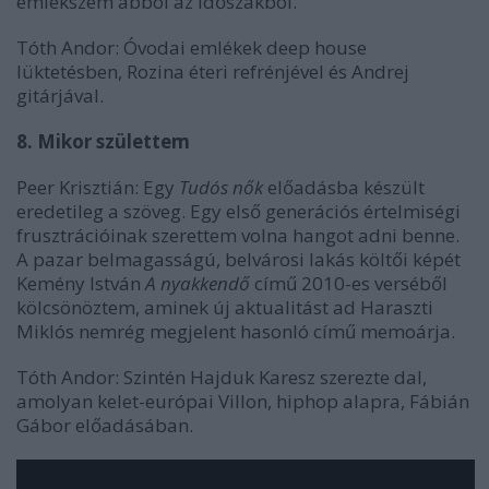
emlékszem abból az időszakból.
Tóth Andor: Óvodai emlékek deep house
lüktetésben, Rozina éteri refrénjével és Andrej
gitárjával.
8. Mikor születtem
Peer Krisztián: Egy
Tudós nők
előadásba készült
eredetileg a szöveg. Egy első generációs értelmiségi
frusztrációinak szerettem volna hangot adni benne.
A pazar belmagasságú, belvárosi lakás költői képét
Kemény István
A nyakkendő
című 2010-es verséből
kölcsönöztem, aminek új aktualitást ad Haraszti
Miklós nemrég megjelent hasonló című memoárja.
Tóth Andor: Szintén Hajduk Karesz szerezte dal,
amolyan kelet-európai Villon, hiphop alapra, Fábián
Gábor előadásában.