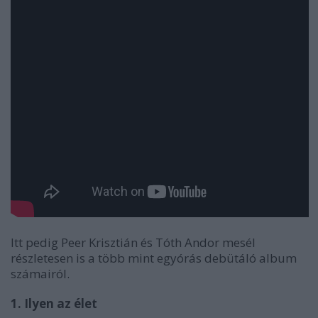
Itt pedig Peer Krisztián és Tóth Andor mesél
részletesen is a több mint egyórás debütáló album
számairól.
1. Ilyen az élet