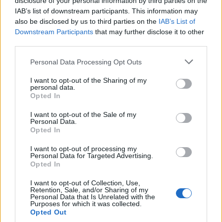
disclosure of your personal information by third parties on the
IAB’s list of downstream participants. This information may
also be disclosed by us to third parties on the
IAB’s List of
4. Főszerep
Downstream Participants
that may further disclose it to other
third parties.
Peer Krisztián: Mikor elégedett egy színész? Erre a
kérdésre kerestem a választ. Pontosabban üzentem
Please note that this website/app uses one or more Google
Personal Data Processing Opt Outs
a rendezőnek a többiek önjelölt szócsöveként.
services and may gather and store information including but
Általános iskolában jótanulóként azzal úsztam meg
not limited to your visit or usage behaviour. You may click to
I want to opt-out of the Sharing of my
personal data.
a kiközösítést, hogy rendszerint én ütköztem az
grant or deny consent to Google and its third-party tags to
Opted In
osztály nevében a tanárokkal. Ez is a bohócszerep
use your data for below specified purposes in below Google
része volt, védtek a matekverseny-eredményeim.
consent section.
I want to opt-out of the Sale of my
Szóval sejteni vélem, hogy miért viselkedem úgy,
Personal Data.
Opted In
ahogy, de ez kevés ahhoz, hogy változtatni tudjak a
szokásaimon.
I want to opt-out of processing my
Personal Data for Targeted Advertising.
Tóth Andor: A számot Hajduk Károly írta egy szál
Opted In
gitáron, ezt hangszereltük át elektronikusra, Fábián
I want to opt-out of Collection, Use,
Gábor előadásában.
Retention, Sale, and/or Sharing of my
Personal Data that Is Unrelated with the
Purposes for which it was collected.
5. Nyuszikoma
Opted Out