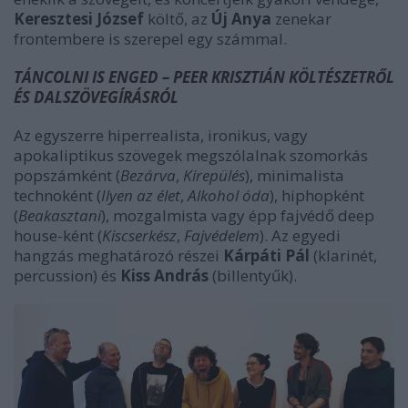
Keresztesi József
költő, az
Új Anya
zenekar
frontembere is szerepel egy számmal.
TÁNCOLNI IS ENGED – PEER KRISZTIÁN KÖLTÉSZETRŐL
ÉS DALSZÖVEGÍRÁSRÓL
Az egyszerre hiperrealista, ironikus, vagy
apokaliptikus szövegek megszólalnak szomorkás
popszámként (
Bezárva
,
Kirepülés
), minimalista
technoként (
Ilyen az élet
,
Alkohol óda
), hiphopként
(
Beakasztani
), mozgalmista vagy épp fajvédő deep
house-ként (
Kiscserkész
,
Fajvédelem
). Az egyedi
hangzás meghatározó részei
Kárpáti Pál
(klarinét,
percussion) és
Kiss András
(billentyűk).