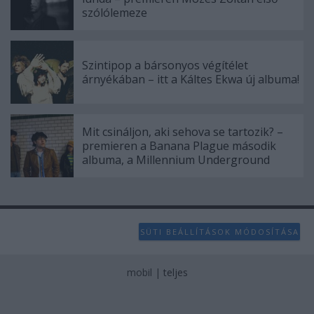
szólólemeze
Szintipop a bársonyos végítélet
árnyékában – itt a Káltes Ekwa új albuma!
Mit csináljon, aki sehova se tartozik? –
premieren a Banana Plague második
albuma, a Millennium Underground
SÜTI BEÁLLÍTÁSOK MÓDOSÍTÁSA
mobil
|
teljes