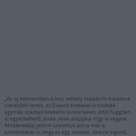
„Az új kötetemben is lesz néhány kiadásról-kiadásra
cserélődő remix, az Elavult énekesei is szokták
egymás számait énekelni koncerteken, attól függően,
ki egyeztethető, Jóska zenei alapjára irigy is vagyok.
Mindenképp jelezni szerettük volna már a
számlistával is, hogy ez egy zenekar, táncra ingerlő,