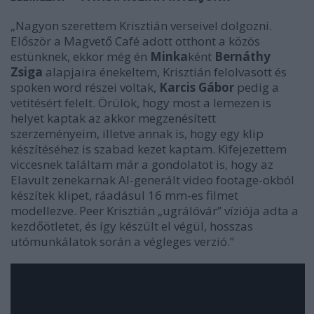
„Nagyon szerettem Krisztián verseivel dolgozni.
Először a Magvető Café adott otthont a közös
estünknek, ekkor még én
Minka
ként
Bernáthy
Zsiga
alapjaira énekeltem, Krisztián felolvasott és
spoken word részei voltak,
Karcis Gábor
pedig a
vetítésért felelt. Örülök, hogy most a lemezen is
helyet kaptak az akkor megzenésített
szerzeményeim, illetve annak is, hogy egy klip
készítéséhez is szabad kezet kaptam. Kifejezettem
viccesnek találtam már a gondolatot is, hogy az
Elavult zenekarnak AI-generált video footage-okból
készítek klipet, ráadásul 16 mm-es filmet
modellezve. Peer Krisztián „ugrálóvár” víziója adta a
kezdőötletet, és így készült el végül, hosszas
utómunkálatok során a végleges verzió.”