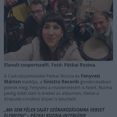
Elavult csoportszelfi. Fotó: Pátkai Rozina.
A
Csak visszahívtalak
Pátkai Rozina és
Fenyvesi
Márton
kiadója, a
Sinistra Records
gondozásában
jelenik meg; Fenyvesi a masterelésért is felelt, Rozina
pedig több dalt is énekel az albumon, illetve a
Kirepülés
címűhöz klipet is készített.
„MA SEM FÉLEK SAJÁT SZÓRAKOZÁSOMRA VERSET
ELEMEZNI” – PÁTKAI ROZINA-INTERJÚNK