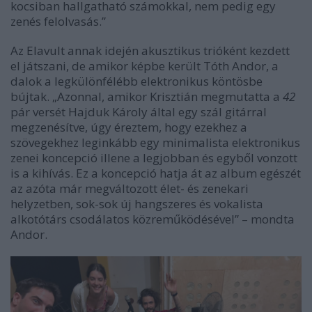
kocsiban hallgatható számokkal, nem pedig egy
zenés felolvasás.”
Az Elavult annak idején akusztikus trióként kezdett
el játszani, de amikor képbe került Tóth Andor, a
dalok a legkülönfélébb elektronikus köntösbe
bújtak. „Azonnal, amikor Krisztián megmutatta a
42
pár versét Hajduk Károly által egy szál gitárral
megzenésítve, úgy éreztem, hogy ezekhez a
szövegekhez leginkább egy minimalista elektronikus
zenei koncepció illene a legjobban és egyből vonzott
is a kihívás. Ez a koncepció hatja át az album egészét
az azóta már megváltozott élet- és zenekari
helyzetben, sok-sok új hangszeres és vokalista
alkotótárs csodálatos közreműködésével” – mondta
Andor.