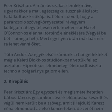
Peer Krisztián: A mániás szakasz emlékműve,
ugyanakkor a mai, egészségkultusznak álcázott
halálkultusz kritikája is. Célom az volt, hogy a
parancsoló szövegkörnyezettel rávegyem
kollégáimat egy teljesen értelmetlen sor Hazel
O’Connor-os elánnal történő eléneklésére (Vegyél be
bét – omega hét!). Mert egy ilyen után már bármire
rá lehet venni őket.
Tóth Andor: Az egyik első számunk, a hangeffekteket
még a Keleti Blokk-os stúdiónkban vettük fel az
asztalon. Hipnotikus, elmebeteg, életmódfasiszta
techno a polgári nyugalom ellen.
2. Kirepülés
Peer Krisztián: Egy egyszeri és megismételhetetlen
bábos-táncos gesamkunstwerk előadásba készült és
végül nem került be a szöveg, amit (Hajduk) Karesz
néha elmondott az első koncerteken, de zenét nem