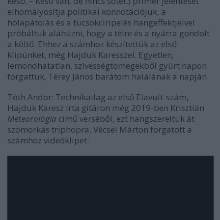
késő. – Késő van, de nincs sötét.) primer jelentését
elhomályosítja politikai konnotációjuk, a
hólapátolás és a tücsökciripelés hangeffektjeivel
próbáltuk aláhúzni, hogy a télre és a nyárra gondolt
a költő. Ehhez a számhoz készítettük az első
klipünket, még Hajduk Karesszel. Egyetlen,
lemondhatatlan, szívességtömegekből gyúrt napon
forgattuk, Térey János barátom halálának a napján.
Tóth Andor: Technikailag az első Elavult-szám,
Hajduk Karesz írta gitáron még 2019-ben Krisztián
Meteorológia
című verséből, ezt hangszereltük át
szomorkás triphopra. Vécsei Márton forgatott a
számhoz videóklipet: