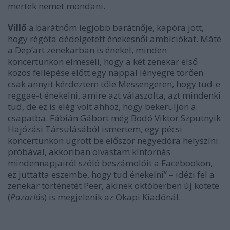
mertek nemet mondani.
Villő
a barátnőm legjobb barátnője, kapóra jött,
hogy régóta dédelgetett énekesnői ambíciókat. Máté
a Dep’art zenekarban is énekel, minden
koncertünkön elmeséli, hogy a két zenekar első
közös fellépése előtt egy nappal lényegre törően
csak annyit kérdeztem tőle Messengeren, hogy tud-e
reggae-t énekelni, amire azt válaszolta, azt mindenki
tud, de ez is elég volt ahhoz, hogy bekerüljön a
csapatba. Fábián Gábort még Bodó Viktor Szputnyik
Hajózási Társulásából ismertem, egy pécsi
koncertünkön ugrott be először negyedóra helyszíni
próbával, akkoriban olvastam kíntornás
mindennapjairól szóló beszámolóit a Facebookon,
ez juttatta eszembe, hogy tud énekelni” – idézi fel a
zenekar történetét Peer, akinek októberben új kötete
(
Pazarlás
) is megjelenik az Okapi Kiadónál.