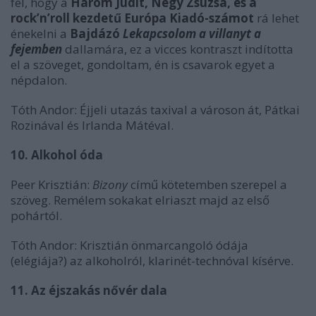
fel, hogy a
Három Judit, Négy Zsuzsa, és a
rock’n’roll kezdetű Európa Kiadó-számot
rá lehet
énekelni a
Bajdázó
Lekapcsolom a villanyt a
fejemben
dallamára, ez a vicces kontraszt indította
el a szöveget, gondoltam, én is csavarok egyet a
népdalon.
Tóth Andor: Éjjeli utazás taxival a városon át, Pátkai
Rozinával és Irlanda Mátéval.
10. Alkohol óda
Peer Krisztián:
Bizony
című kötetemben szerepel a
szöveg. Remélem sokakat elriaszt majd az első
pohártól.
Tóth Andor: Krisztián önmarcangoló ódája
(elégiája?) az alkoholról, klarinét-technóval kísérve.
11. Az éjszakás nővér dala