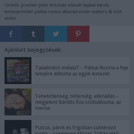
Címkék:
premier
peer krisztián
elavult
hajduk károly
lemezpremier
pátkai rozina
albumpremier
walters lili
tóth
andor
Ajánlott bejegyzések:
Taladimból midalaT – Pátkai Rozina a feje
tetejére állította az egyik lemezét
Tehetetlenség, tétlenség, ellenállás –
megjelent Bárdits Éva szólóalbuma, az
Inertia
Pulzus, pánik és frigóban sütkérező
lunda – premieren Mózes Zoltán első