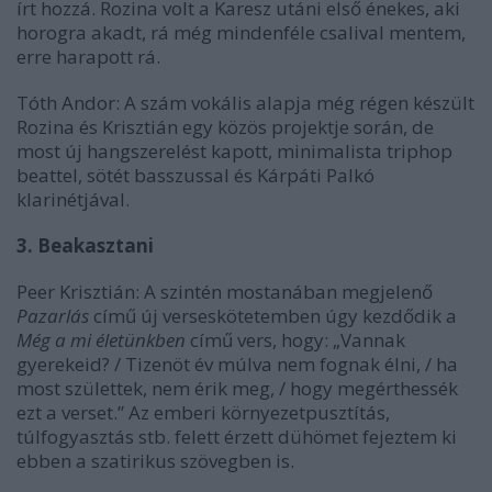
írt hozzá. Rozina volt a Karesz utáni első énekes, aki
horogra akadt, rá még mindenféle csalival mentem,
erre harapott rá.
Tóth Andor: A szám vokális alapja még régen készült
Rozina és Krisztián egy közös projektje során, de
most új hangszerelést kapott, minimalista triphop
beattel, sötét basszussal és Kárpáti Palkó
klarinétjával.
3. Beakasztani
Peer Krisztián: A szintén mostanában megjelenő
Pazarlás
című új verseskötetemben úgy kezdődik a
Még a mi életünkben
című vers, hogy: „Vannak
gyerekeid? / Tizenöt év múlva nem fognak élni, / ha
most születtek, nem érik meg, / hogy megérthessék
ezt a verset.” Az emberi környezetpusztítás,
túlfogyasztás stb. felett érzett dühömet fejeztem ki
ebben a szatirikus szövegben is.