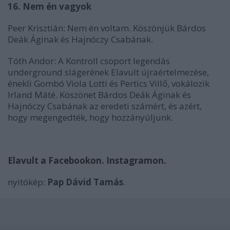
16. Nem én vagyok
Peer Krisztián: Nem én voltam. Köszönjük Bárdos
Deák Áginak és Hajnóczy Csabának.
Tóth Andor: A Kontroll csoport legendás
underground slágerének Elavult újraértelmezése,
énekli Gombó Viola Lotti és Pertics Villő, vokálozik
Irland Máté. Köszönet Bárdos Deák Áginak és
Hajnóczy Csabának az eredeti számért, és azért,
hogy megengedték, hogy hozzányúljunk.
Elavult a Facebookon.
Instagramon.
nyitókép:
Pap Dávid Tamás
.