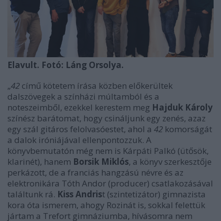
Elavult. Fotó: Láng Orsolya.
„
42
című kötetem írása közben előkerültek
dalszövegek a színházi múltamból és a
noteszeimből, ezekkel kerestem meg
Hajduk Károly
színész barátomat, hogy csináljunk egy zenés, azaz
egy szál gitáros felolvasóestet, ahol a
42
komorságát
a dalok iróniájával ellenpontozzuk. A
könyvbemutatón még nem is Kárpáti Palkó (ütősök,
klarinét), hanem
Borsik Miklós
, a könyv szerkesztője
perkázott, de a franciás hangzású névre és az
elektronikára Tóth Andor (producer) csatlakozásával
találtunk rá.
Kiss Andris
t (szintetizátor) gimnazista
kora óta ismerem, ahogy Rozinát is, sokkal felettük
jártam a Trefort gimnáziumba, hívásomra nem