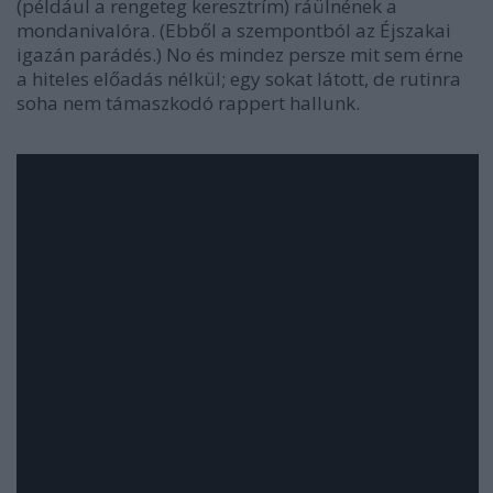
(például a rengeteg keresztrím) ráülnének a
mondanivalóra. (Ebből a szempontból az
Éjszakai
igazán parádés.) No és mindez persze mit sem érne
a hiteles előadás nélkül; egy sokat látott, de rutinra
soha nem támaszkodó rappert hallunk.