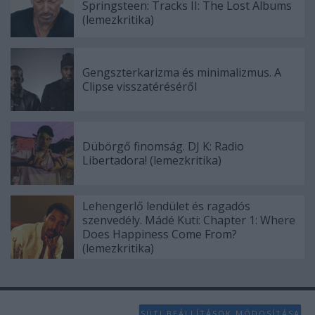
Springsteen: Tracks II: The Lost Albums
(lemezkritika)
Gengszterkarizma és minimalizmus. A
Clipse visszatéréséről
Dübörgő finomság. DJ K: Radio
Libertadora! (lemezkritika)
Lehengerlő lendület és ragadós
szenvedély. Mádé Kuti: Chapter 1: Where
Does Happiness Come From?
(lemezkritika)
SÜTI BEÁLLÍTÁSOK MÓDOSÍTÁSA