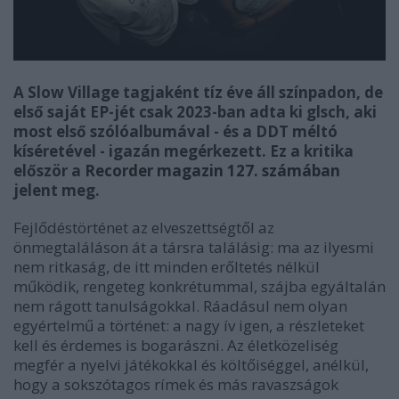
A Slow Village tagjaként tíz éve áll színpadon, de
első saját EP-jét csak 2023-ban adta ki glsch, aki
most első szólóalbumával - és a DDT méltó
kíséretével - igazán megérkezett. Ez a kritika
először a
Recorder magazin 127. számában
jelent meg.
Fejlődéstörténet az elveszettségtől az
önmegtaláláson át a társra találásig: ma az ilyesmi
nem ritkaság, de itt minden erőltetés nélkül
működik, rengeteg konkrétummal, szájba egyáltalán
nem rágott tanulságokkal. Ráadásul nem olyan
egyértelmű a történet: a nagy ív igen, a részleteket
kell és érdemes is bogarászni. Az életközeliség
megfér a nyelvi játékokkal és költőiséggel, anélkül,
hogy a sokszótagos rímek és más ravaszságok