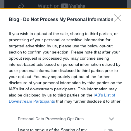
Blog -
Do Not Process My Personal Information
A kísérőzenekari és produceri szerepben lévő
DDT
bőven túlmegy a „jazz-zenészek játszanak hiphopot”
If you wish to opt-out of the sale, sharing to third parties, or
megközelítésen (a
Jazzbois
jó viszonyítási pont lehet
processing of your personal or sensitive information for
a hozzáállásban). A lemez első, sötétebb,
targeted advertising by us, please use the below opt-out
kattogósabb fele zeneileg izgalmasabb, mint a
section to confirm your selection. Please note that after your
opt-out request is processed you may continue seeing
nyugisabb és néha egyenesen kedvesen lötyögős
interest-based ads based on personal information utilized by
második rész. De a spoken wordös zárás kódájában
us or personal information disclosed to third parties prior to
aztán méltó lezárását adják ennek a több
your opt-out. You may separately opt-out of the further
szempontból is igen erős lemeznek.
disclosure of your personal information by third parties on the
IAB’s list of downstream participants. This information may
also be disclosed by us to third parties on the
IAB’s List of
Downstream Participants
that may further disclose it to other
third parties.
Please note that this website/app uses one or more Google
Personal Data Processing Opt Outs
services and may gather and store information including but
not limited to your visit or usage behaviour. You may click to
I want to opt-out of the Sharing of my