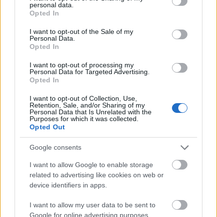
personal data.
grant or deny consent to Google and its third-party tags to
Opted In
use your data for below specified purposes in below Google
consent section.
I want to opt-out of the Sale of my
Personal Data.
Opted In
I want to opt-out of processing my
Personal Data for Targeted Advertising.
Opted In
I want to opt-out of Collection, Use,
Retention, Sale, and/or Sharing of my
Personal Data that Is Unrelated with the
Purposes for which it was collected.
Opted Out
Előadó:
glsch & DDT
Google consents
Cím:
Demerung
I want to allow Google to enable storage
related to advertising like cookies on web or
Kiadó:
Blunt Shelter
device identifiers in apps.
Megjelenés:
2025. szeptember 8.
I want to allow my user data to be sent to
Google for online advertising purposes.