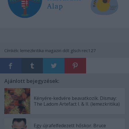
Címkék:
lemezkritika
magazin
ddt
glsch
rec127
Ajánlott bejegyzések:
Kényére-kedvére beavatkozik. Dismay:
The Ladom Artefact I. & II. (lemezkritika)
Egy újrafelfedezett hőskor. Bruce