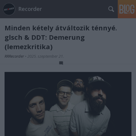
Recorder
Minden kétely átváltozik ténnyé.
glsch & DDT: Demerung
(lemezkritika)
RRRecorder
•
2025. szeptember 21.