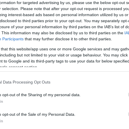
s úgy jött ki a lépés, hogy az
Elindultam
lett kész elsőre, és
formation for targeted advertising by us, please use the below opt-out s
enképp szeretnék klipet. Szépen egybecseng ez az egész azzal,
r selection. Please note that after your opt-out request is processed y
j terep, viszont végre azt érzem, a helyemen vagyok, mind
eing interest-based ads based on personal information utilized by us or
ézség ellenére jól érzem magam a bőrömben” – mesélte Annamari.
disclosed to third parties prior to your opt-out. You may separately opt-
losure of your personal information by third parties on the IAB’s list of
. This information may also be disclosed by us to third parties on the
IA
Participants
that may further disclose it to other third parties.
 that this website/app uses one or more Google services and may gath
including but not limited to your visit or usage behaviour. You may click 
 to Google and its third-party tags to use your data for below specifi
ogle consent section.
l Data Processing Opt Outs
o opt-out of the Sharing of my personal data.
In
o opt-out of the Sale of my Personal Data.
In