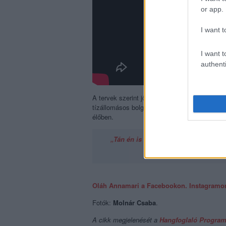
or app.
I want t
I want t
authenti
A tervek szerint jövőre jön majd ki Annamari
tízállomásos bolgár turnéra indul. Itthon Bu
élőben.
„Tán én is lehetek olyan, mint ők: e
Oláh Annamari a Facebookon.
Instagramo
Fotók:
Molnár Csaba
.
A cikk megjelenését a
Hangfoglaló Progra