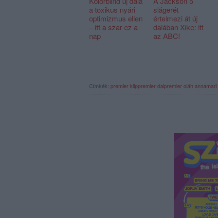
Kolorblind új dala
A Jackson 5
a toxikus nyári
slágerét
optimizmus ellen
értelmezi át új
– itt a szar ez a
dalában Xike: itt
nap
az ABC!
Címkék:
premier
klippremier
dalpremier
oláh annamari