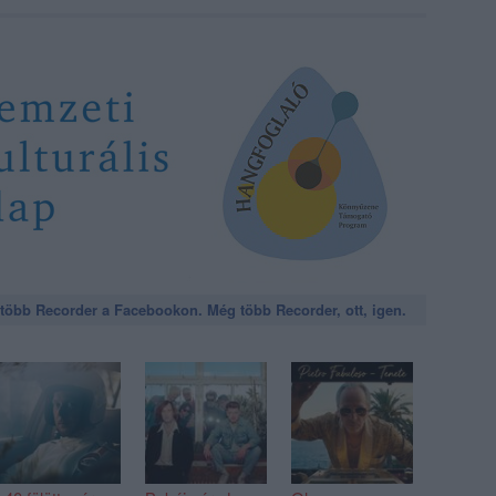
öbb Recorder a Facebookon. Még több Recorder, ott, igen.