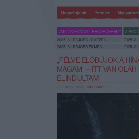
Magazinjaink
Premier
Magyarrad
VAN NYOMTATOTT RECORDERED?
A RECO
2025: A LEGJOBB LEMEZEK.
2025: A
2025: A LEGJOBB FILMEK.
2025: A
„FÉLVE ELŐBÚJOK A HÍ
MAGAM” – ITT VAN OLÁH
ELINDULTAM
2025.09.17. 09:46,
SRECORDER