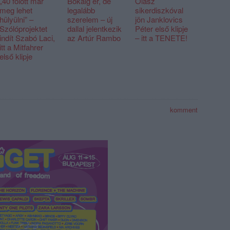
„40 fölött már
Bokáig ér, de
Olasz
meg lehet
legalább
sikerdiszkóval
hülyülni” –
szerelem – új
jön Janklovics
Szólóprojektet
dallal jelentkezik
Péter első klipje
indít Szabó Laci,
az Artúr Rambo
– itt a TENETE!
itt a Mitfahrer
első klipje
komment