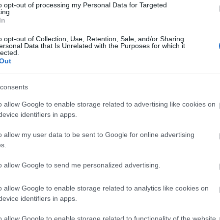
to opt-out of processing my Personal Data for Targeted
ing.
In
o opt-out of Collection, Use, Retention, Sale, and/or Sharing
ersonal Data that Is Unrelated with the Purposes for which it
szönhetem a végeredményt.
Szesztay Dávid
(Santa Diver,
lected.
ketten nekiálltunk a dalaimnak. Ő csinálja a produceri munkát, és
Out
ez a dalokra, és arra, mit szeretnék.
Arday Dániel
, aki
finoman és szépen belesimul az egészbe.
Nagy Dávid
, aki pedig a
t, és egyből tudtam, hogy ő kell nekem. Hihetetlenül profi, lelkes
consents
et megálmodtam. Mindannyiukért hálás vagyok, mert ritka az ilyen
o allow Google to enable storage related to advertising like cookies on
evice identifiers in apps.
o allow my user data to be sent to Google for online advertising
s.
to allow Google to send me personalized advertising.
o allow Google to enable storage related to analytics like cookies on
evice identifiers in apps.
o allow Google to enable storage related to functionality of the website