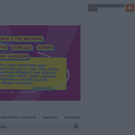
SÜTI BEÁLLÍTÁSOK MÓDOSÍTÁSA
Adatvédelem, irányelvek
Kapcsolat
Támogatás