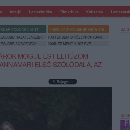
ar
Interjú
Lemezkritika
Filmkritika
Kultsarok
Lemeztásk
SZIG
RDER PODCASTJAI ITT!
FRISS MAGYAR ZENÉK HETENTE!
 LEGJOBB HAZAI LEMEZEK.
HÁTTÉRBEN IS KÖZÉPPONTBAN.
 LEGJOBB SOROZATOK.
2005: EZ MENT HÚSZ ÉVE.
NÁROK MÖGÜL ÉS FELHÚZOM
 ANNAMARI ELSŐ SZÓLÓDALA, AZ
SZE