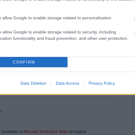
o allow Google to enable storage related to personalization.
o allow Google to enable storage related to security, including
cation functionality and fraud prevention, and other user protection.
 első szólólemeze, most októberben pedig egy több, mint kéthetes,
CONFIRM
dapesten októberben és Szegeden decemberben lehet majd hallani
gy kicsit eltérő a megszokottól” – Oláh Annamari kedvenc
Data Deletion
Data Access
Privacy Policy
népdalai
n.
m
keretében a
Nemzeti Kulturális Alap
támogatta.