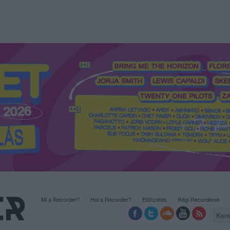
Mi a Recorder?
Hol a Recorder?
Előfizetés
Régi Recorderek