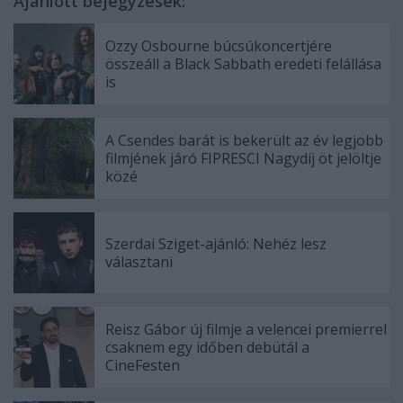
Ajánlott bejegyzések:
Ozzy Osbourne búcsúkoncertjére
összeáll a Black Sabbath eredeti felállása
is
A Csendes barát is bekerült az év legjobb
filmjének járó FIPRESCI Nagydíj öt jelöltje
közé
Szerdai Sziget-ajánló: Nehéz lesz
választani
Reisz Gábor új filmje a velencei premierrel
csaknem egy időben debütál a
CineFesten