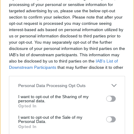
processing of your personal or sensitive information for
Mozikba kerül a
Pink Floyd
-főnök
David Gilmour
targeted advertising by us, please use the below opt-out
tavalyi koncertje is, amit a híres római Circus
section to confirm your selection. Please note that after your
opt-out request is processed you may continue seeing
Maximusban adott. Gilmour Róma ősi romjai előtt
interest-based ads based on personal information utilized by
játszotta el a
Luck and Strange
című szólólemezének
us or personal information disclosed to third parties prior to
számait, és persze olyan Pink Floyd-klasszikusokat
your opt-out. You may separately opt-out of the further
is, mint a
High Hopes
, a
Time
, a
Wish You Were Here
disclosure of your personal information by third parties on the
vagy a
Comfortably Numb
. A filmet az a Gavin Elder
IAB’s list of downstream participants. This information may
rendezte, aki a Duran Durannal 2004, Gilmourral
also be disclosed by us to third parties on the
IAB’s List of
pedig 2006 óta dolgozik klipeken és
Downstream Participants
that may further disclose it to other
koncertfelvételeken; az előadás hanganyaga dupla
third parties.
lemezen is megjelenik majd egy hónappal a
mozipremier után. A 142 perces
Live at the Circus
Please note that this website/app uses one or more Google
Personal Data Processing Opt Outs
Maximus
mozifilmet szeptember 17-től vetítik a
services and may gather and store information including but
mozik, jegyek már kaphatók.
not limited to your visit or usage behaviour. You may click to
I want to opt-out of the Sharing of my
personal data.
grant or deny consent to Google and its third-party tags to
Opted In
use your data for below specified purposes in below Google
consent section.
I want to opt-out of the Sale of my
Personal Data.
Opted In