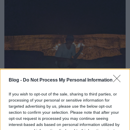
Blog -
Do Not Process My Personal Information
If you wish to opt-out of the sale, sharing to third parties, or
processing of your personal or sensitive information for
targeted advertising by us, please use the below opt-out
HOLI-t mégsem nagyon lehetett mostanában élőben
section to confirm your selection. Please note that after your
látni, mert a
Levegő
kiadásával párhuzamosan
opt-out request is processed you may continue seeing
világkörüli biciklitúrára indult. Aztán egyszercsak
interest-based ads based on personal information utilized by
kapott egy meghívását a Feldmár Intézet nyári