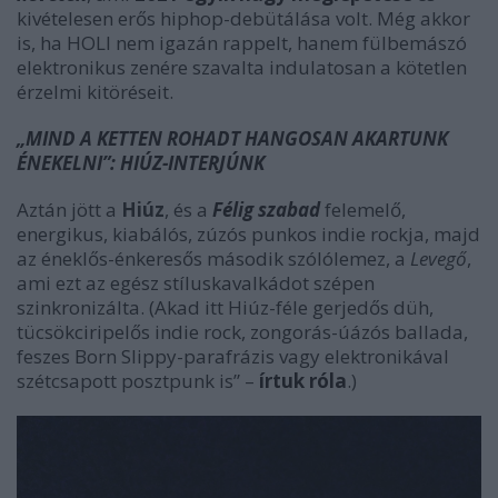
kivételesen erős hiphop-debütálása volt. Még akkor
is, ha HOLI nem igazán rappelt, hanem fülbemászó
elektronikus zenére szavalta indulatosan a kötetlen
érzelmi kitöréseit.
„MIND A KETTEN ROHADT HANGOSAN AKARTUNK
ÉNEKELNI”: HIÚZ-INTERJÚNK
Aztán jött a
Hiúz
, és a
Félig szabad
felemelő,
energikus, kiabálós, zúzós punkos indie rockja, majd
az éneklős-énkeresős második szólólemez, a
Levegő
,
ami ezt az egész stíluskavalkádot szépen
szinkronizálta. (Akad itt Hiúz-féle gerjedős düh,
tücsökciripelős indie rock, zongorás-úázós ballada,
feszes Born Slippy-parafrázis vagy elektronikával
szétcsapott posztpunk is” –
írtuk róla
.)