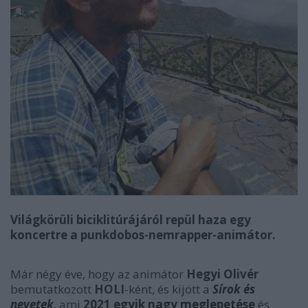
Világkörüli biciklitúrájáról repül haza egy
koncertre a punkdobos-nemrapper-animátor.
Már négy éve, hogy az animátor
Hegyi Olivér
bemutatkozott
HOLI
-ként, és kijött a
Sírok és
nevetek
, ami
2021 egyik nagy meglepetése
és