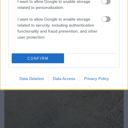
I want to allow Google to enable storage
related to personalization.
I want to allow Google to enable storage
A képeket Olivér küldte nekünk az útjáról. Iderakunk
related to security, including authentication
még egy tevéset is:
functionality and fraud prevention, and other
user protection.
CONFIRM
Data Deletion
Data Access
Privacy Policy