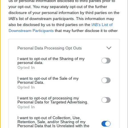
us or personal information disclosed to third parties prior to
egyetemére, és úgy gondolta, ha már itthon van,
your opt-out. You may separately opt-out of the further
összehoz egy pesti koncertet is. A fellépésről ezt
disclosure of your personal information by third parties on the
mondta Olivér:
IAB’s list of downstream participants. This information may
also be disclosed by us to third parties on the
IAB’s List of
„Wadi al Shabban ülök egy padon, mindjárt hajnali
Downstream Participants
that may further disclose it to other
kettő, és hallgatom, ahogy a tenger hullámai teli
third parties.
erővel bombázzák a sziklákat. Pár napja a Feldmár
Please note that this website/app uses one or more Google
Personal Data Processing Opt Outs
Intézet emailben kérdezte, fellépnék-e a HOLI-val
services and may gather and store information including but
augusztusban a Nyári Egyetemen. Tavaly majdnem
not limited to your visit or usage behaviour. You may click to
I want to opt-out of the Sharing of my
befizettem erre, soha nem láttam még őt élőben,
personal data.
grant or deny consent to Google and its third-party tags to
most lett 84. Írtam, hogy wooow, nagyon köszi,
Opted In
use your data for below specified purposes in below Google
sajnos Indiában leszek valószínűleg és kicsit túl nagy
consent section.
I want to opt-out of the Sale of my
anyagi kiesést jelentene nekem, de ha állják az oda-
Personal Data.
vissza repjegyet, nagyon szívesen. És most láttam,
Opted In
hogy leokézták bakker. Valahol lerakom a bringát
I want to opt-out of processing my
Mumbaiban. Augusztus elején hazarepülök, és
Personal Data for Targeted Advertising.
szeptemberben vissza. Kell 1 BP is akkor már. És
Opted In
dobolni akarok közben. Geri gitározzon, és a
gyerekkori első zenész legjobb spanom, Tibi legyen
I want to opt-out of Collection, Use,
Retention, Sale, and/or Sharing of my
a basszusos! Légyszi! Megcsináljuk élőben az összes
Personal Data that Is Unrelated with the