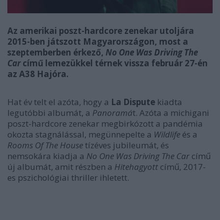
Az amerikai poszt-hardcore zenekar utoljára
2015-ben játszott Magyarországon, most a
szeptemberben érkező,
No One Was Driving The
Car
című lemezükkel térnek vissza február 27-én
az A38 Hajóra.
Hat év telt el azóta, hogy a
La Dispute
kiadta
legutóbbi albumát, a
Panoramá
t. Azóta a michigani
poszt-hardcore zenekar megbirkózott a pandémia
okozta stagnálással, megünnepelte a
Wildlife
és a
Rooms Of The House
tízéves jubileumát, és
nemsokára kiadja a
No One Was Driving The Car
című
új albumát, amit részben a
Hitehagyott
című, 2017-
es pszichológiai thriller ihletett.