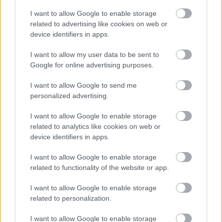
balesetről szóló újságcikkben olvasott, amely felveti
a kérdést, hogy mennyire tudjuk irányítani a saját
I want to allow Google to enable storage
related to advertising like cookies on web or
életünket.
„Bár nem élveztem a kreatív folyamatot,
device identifiers in apps.
mert megterhelő és gyakran nem szórakoztató, azt is
gondolom, hogy mégis ez a legszórakoztatóbb dolog,
I want to allow my user data to be sent to
amit valaha csináltam”
– mondta Dreyer.- „
Azok a
Google for online advertising purposes.
felismerések, amelyet teszel, azok az áttörések. Mint
amikor folyton akadályokba ütközöl és hirtelen valami
I want to allow Google to send me
bekattan, ami szinte isteni érzés, mintha valahonnan
personalized advertising.
máshonnan érkezett volna a szikra”.
I want to allow Google to enable storage
related to analytics like cookies on web or
device identifiers in apps.
I want to allow Google to enable storage
related to functionality of the website or app.
I want to allow Google to enable storage
related to personalization.
I want to allow Google to enable storage