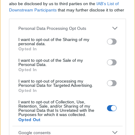
also be disclosed by us to third parties on the
IAB’s List of
Downstream Participants
that may further disclose it to other
third parties.
Please note that this website/app uses one or more Google
Personal Data Processing Opt Outs
services and may gather and store information including but
not limited to your visit or usage behaviour. You may click to
I want to opt-out of the Sharing of my
personal data.
grant or deny consent to Google and its third-party tags to
Opted In
use your data for below specified purposes in below Google
consent section.
I want to opt-out of the Sale of my
Personal Data.
Opted In
I want to opt-out of processing my
Personal Data for Targeted Advertising.
Az album a közelgő apokalipszis árnyékában
Opted In
megjelenő rossz közérzettel foglalkozik, amelyet a
I want to opt-out of Collection, Use,
technológia fejlődése észrevehetően tovább
Retention, Sale, and/or Sharing of my
súlyosbított. A címet (
No One Was Driving The Car
)
Personal Data that Is Unrelated with the
Purposes for which it was collected.
adó idézet, miszerint "az autót senki sem vezette",
Opted Out
egy rendőrtiszttől származik, amit az énekes Jordan
Dreyer egy halálos kimenetelű, önvezető Tesla-
Google consents