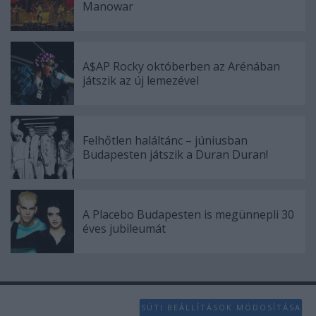
Manowar
A$AP Rocky októberben az Arénában
játszik az új lemezével
Felhőtlen haláltánc – júniusban
Budapesten játszik a Duran Duran!
A Placebo Budapesten is megünnepli 30
éves jubileumát
SÜTI BEÁLLÍTÁSOK MÓDOSÍTÁSA