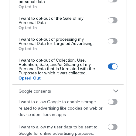
personal data.
grant or deny consent to Google and its third-party tags to
Opted In
use your data for below specified purposes in below Google
consent section.
I want to opt-out of the Sale of my
Personal Data.
Opted In
I want to opt-out of processing my
Personal Data for Targeted Advertising.
Opted In
I want to opt-out of Collection, Use,
Retention, Sale, and/or Sharing of my
Personal Data that Is Unrelated with the
Purposes for which it was collected.
Opted Out
„
Énekeld el magad, Tinikém!
” – mondták. Fel is vettük
őket, az egyiket a tévé szilveszteri adásához, a
Google consents
másikat a rádió sanzonműsorának és elég jól
bejöttek. Legalábbis jelentettek olyan vonzást, hogy
I want to allow Google to enable storage
related to advertising like cookies on web or
a közönség már eljött oda is, ahol egyedül voltam
device identifiers in apps.
meghirdetve. Ezeken az esteken különben a zene
mellett sok duma is volt, és mivel más idők voltak, a
I want to allow my user data to be sent to
zárt terekben elhangzó mondatok áthallásai kellő
Google for online advertising purposes.