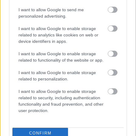
izgalmat jelentettek. Ezzel elindult egy folyamat, és
születtek olyan dalok, amelyekből összeállt az első
I want to allow Google to send me
nagylemez, a
Hungarian Blues
. Én úgy emlékszem,
personalized advertising.
hogy (Szörényi) Levente beszélt rá, hogy csináljuk
egy-egy szólólemezt, amivel jelezzük a gyökereinket,
I want to allow Google to enable storage
és mondta, hogy lehetne két ilyen nagyon egyforma
related to analytics like cookies on web or
anyag, afféle
ikerlemez
. Ő úgy emlékszik, hogy az volt
device identifiers in apps.
az eredeti terv, hogy dupla album legyen, egy
borítóban. Szerinte Erdős Péter osztott meg minket,
I want to allow Google to enable storage
és végül külön jelent meg, ami aztán megint
related to functionality of the website or app.
feszültséget okozott, mert talán éppen a
váratlansága, újdonsága miatt az enyémből sokkal
I want to allow Google to enable storage
related to personalization.
több ment el. Mindenesetre a szólólemez sikere
önálló előadóként is elfogadottá tett, és onnantól
I want to allow Google to enable storage
kezdve egyre többet léptem fel egy szál gitárral.”
related to security, including authentication
functionality and fraud prevention, and other
Életmű-interjúnkat, amelyben Bródy a Fonográf
user protection.
karrierjéről és a későbbi szólólemezeiről is
részletesen mesélt,
ide kattintva
tudod elolvasni.
Az első részben (
itt
) pedig az Illés-együttes volt a
téma,
az első,
Szörényi Leventé
vel közös
CONFIRM