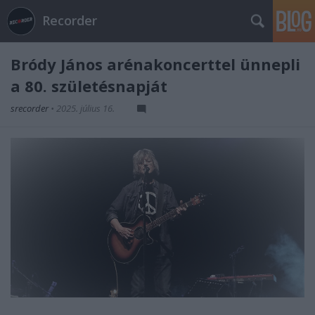
Recorder
Bródy János arénakoncerttel ünnepli
a 80. születésnapját
srecorder
•
2025. július 16.