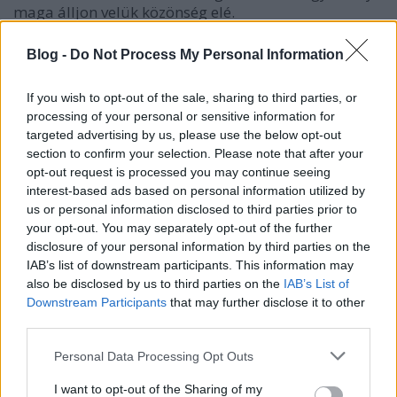
maga álljon velük közönség elé.
„A hetvenes évek végén mindenféle irányban tombolt
Blog -
Do Not Process My Personal Information
bennem a kreativitás, a Várszínháztól kaptam
felkérést, hogy csináljak önálló esteket, aztán az
If you wish to opt-out of the sale, sharing to third parties, or
Egyetemi Színpadtól is, és elkezdtem saját
processing of your personal or sensitive information for
magamnak is dalokat írni. Pontosabban addigra
targeted advertising by us, please use the below opt-out
már megvolt néhány olyan szám, mint a
Személyi
section to confirm your selection. Please note that after your
igazolvány
, vagy a
Filléres emlékeim
, az egyik egy kicsit
opt-out request is processed you may continue seeing
inkább kabaréba illő, a másik sanzonos, és ezek nem
interest-based ads based on personal information utilized by
fértek bele a zenekari repertoárba” –
mesélte
Bródy
us or personal information disclosed to third parties prior to
János 2011-ben a Recordernek arról, hogyan indult a
your opt-out. You may separately opt-out of the further
szólópályafutása.
disclosure of your personal information by third parties on the
IAB’s list of downstream participants. This information may
also be disclosed by us to third parties on the
IAB’s List of
Downstream Participants
that may further disclose it to other
third parties.
Please note that this website/app uses one or more Google
Personal Data Processing Opt Outs
services and may gather and store information including but
not limited to your visit or usage behaviour. You may click to
I want to opt-out of the Sharing of my