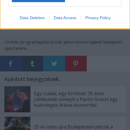
szerzemények megszületésétől az 1969-ben fiókba
tett diplomán át a zenekar feloszlásáig.
Data Deletion
Data Access
Privacy Policy
Címkék:
programajánló
bródy jános
koncertajánló
budapest
sportaréna
Ajánlott bejegyzések:
Egy család, egy történet: 35 éves
jubileumát ünnepli a Parno Graszt egy
különleges Aréna-koncerttel
25 év után újra Budapesten játszik a