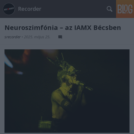
Recorder
Neuroszimfónia – az IAMX Bécsben
srecorder
•
2025. május 25.