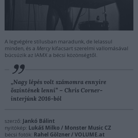
A legvégére stílusban maradunk, de lelassul
minden, és a
Mercy
kifacsart szerelmi vallomásával
búcsúzik az IAMX a bécsi közönségtől.
„Nagy lépés volt számomra ennyire
őszintének lenni” – Chris Corner-
interjúnk 2016-ból
szerző:
Jankó Bálint
nyitókép:
Lukáš Milko / Monster Music CZ
bécsi fotók:
Rahel Gölzner / VOLUME.at