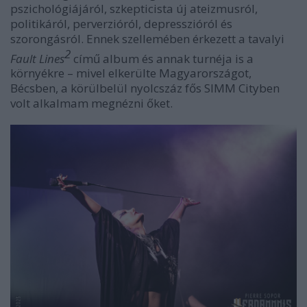
pszichológiájáról, szkepticista új ateizmusról,
politikáról, perverzióról, depresszióról és
szorongásról. Ennek szellemében érkezett a tavalyi
2
Fault Lines
című album és annak turnéja is a
környékre – mivel elkerülte Magyarországot,
Bécsben, a körülbelül nyolcszáz fős SIMM Cityben
volt alkalmam megnézni őket.