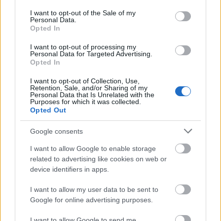
consent section.
I want to opt-out of the Sale of my
Personal Data.
Opted In
I want to opt-out of processing my
Personal Data for Targeted Advertising.
Opted In
I want to opt-out of Collection, Use,
Retention, Sale, and/or Sharing of my
Két neccbe (alul)öltözött zenésztársa a
Personal Data that Is Unrelated with the
Purposes for which it was collected.
basszusgitáros
Janine Gezang
és – a Kat Von D-
Opted Out
turné miatt hiányzó állandó szintis
Sammi Doll
t
váltó –
Carrellee
, a koncert legszebb pillanatai a
Google consents
Chris Cornerrel közös három vokálos részek. A
turnédobos
Jon Siren
, aki az utóbbi években a
Front
I want to allow Google to enable storage
Line Assembly
től a
Pop Will Eat Itself
ig rengeteg
related to advertising like cookies on web or
indusztriális-elektronikus produkcióban működött
device identifiers in apps.
közre. Ennek is köszönhető, hogy hiába lassul néha a
tempó, a folyamatos lüktető dob-basszus miatt egy
I want to allow my user data to be sent to
percre sem ül le a koncert. A színpadról csak úgy
Google for online advertising purposes.
árad az androgün fluid energia, a szexuális
I want to allow Google to send me