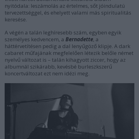
nyitódala: leszámolás az értelmes, sőt jóindulatú
tervezettséggel, és ehelyett valami más spiritualitás
keresése.
A végén a talán leghíresebb szám, egyben egyik
személyes kedvencem, a
Bernadette
, a
háttérvetítésen pedig a dal lenyűgöző klipje. A dark
cabaret műfajának megfelelően létezik belőle német
nyelvű változat is – talán kihagyott ziccer, hogy az
albumnál szikárabb, kevésbé burleszkszerű
koncertváltozat ezt nem idézi meg.