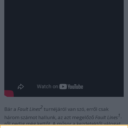
2
Bár a
Fault Lines
turnéjáról van szó, erről csak
1
három számot hallunk, az azt megelőző
Fault Lines
-
ről pedig még kettőt. A műsor a kezdetektől válogat