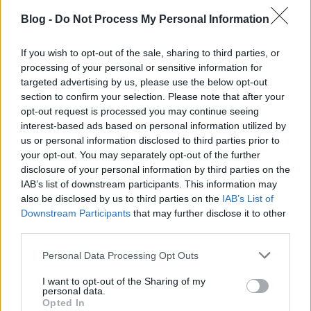
az életműből, lemezenként egy-két számot, és nem
feltétlenül a leghíresebbeket – így kimarad többek
Blog -
Do Not Process My Personal Information
közt a
Kiss and Swallow
, a
President
, a
My Secret
Friend
, a
Think of England
vagy a
Mile Deep Hollow
, de
If you wish to opt-out of the sale, sharing to third parties, or
a minőségen ez semmit nem ront. Nincs üresjárat,
processing of your personal or sensitive information for
bár igazán csúcspont sem.
targeted advertising by us, please use the below opt-out
section to confirm your selection. Please note that after your
Chris Corner ösztönös előadóművész. Nyúlfüles-
opt-out request is processed you may continue seeing
töviskoszorús maszkjában és hozzá illő
interest-based ads based on personal information utilized by
köpönyegében sámánként táncolja be a színpadot,
us or personal information disclosed to third parties prior to
stagedive-ol, pörgeti és imádja a közönséget, és
your opt-out. You may separately opt-out of the further
fogadja a rajongást. Legnagyobb erőssége mégis az
disclosure of your personal information by third parties on the
énekhangja: egyszerre törékeny és erőteljes, sötét és
IAB’s list of downstream participants. This information may
also be disclosed by us to third parties on the
IAB’s List of
felemelő, teátrálisan szenvedélyes és intim.
Downstream Participants
that may further disclose it to other
third parties.
Please note that this website/app uses one or more Google
Personal Data Processing Opt Outs
services and may gather and store information including but
not limited to your visit or usage behaviour. You may click to
I want to opt-out of the Sharing of my
personal data.
grant or deny consent to Google and its third-party tags to
Opted In
use your data for below specified purposes in below Google