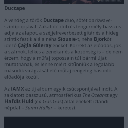
Ductape
A vendég a török
Ductape
duó, sötét darkwave-
szintipopjával. Zakatoló dob és tengermély basszus
adja az alapot, a széjjelreverbezett gitár és a hideg
szintik festik alá a néha
Siouxie
-t, néha
Björk
öt
idéző
Çağla Güleray
énekét. Korrekt az előadás, jók
a számok, lelkes a zenekar és a közönség is – de nem
érzem, hogy a műfaj toposzain túl bármi újat
mutatnának, és lenne miért kitűnniük a legalább
második virágzását élő műfaj rengeteg hasonló
előadója közül.
Az
IAMX
az új album egyik csúcspontjával indít. A
zaklatott basszusú, atmoszférikus
The Oceans
t egy
Hafdís Huld
(ex-Gus Gus) által énekelt izlandi
népdal –
Sumri Hallar
– keretezi.