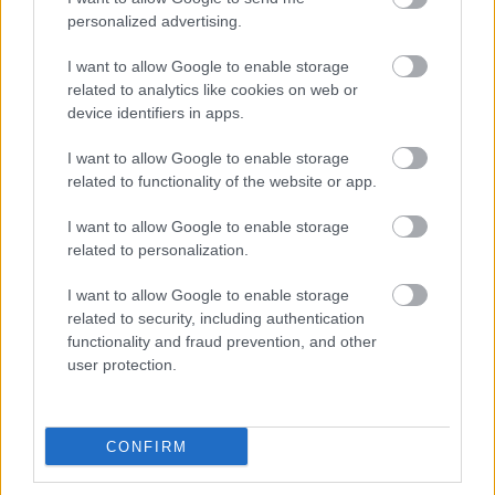
hedonizmus – várom, mikor jön be valaki lefóliázni a
personalized advertising.
zenekart, aztán rájövök, hogy Bécsben vagyok.
I want to allow Google to enable storage
related to analytics like cookies on web or
device identifiers in apps.
I want to allow Google to enable storage
related to functionality of the website or app.
I want to allow Google to enable storage
related to personalization.
I want to allow Google to enable storage
related to security, including authentication
functionality and fraud prevention, and other
user protection.
Chris Corner néha megállapítja, hogy gyönyörűek
vagyunk, és a koncert utánra szexet javasol, de
CONFIRM
egyébként ritkán beszél – nincs is rá szükség. A
ráadás körül lekerül a nyúlmaszk, és még egyszer