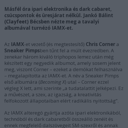
Másfél óra ipari elektronika és dark cabaret,
csúcspontok és üresjárat nélkül. Jankó Bálint
(
Clayfeet
) Bécsben nézte meg a tavalyi
albumával turnézó IAMX-et.
Az
IAMX
-et vezető (és megtestesítő)
Chris Corner
a
Sneaker Pimps
ben tűnt fel a múlt évezredben. A
zenekar három kiváló triphopos lemez után még
készített egy negyedik albumot, amely sosem jelent
meg, viszont Corner – ezeket a demókat felhasználva
– megalapította az IAMX-et. A név a Sneaker Pimps
első albumára (
Becoming X
) utal – Corner ezzel
végleg X lett, ami szerinte „a tudatalattit jelképezi. Ez
a művészet, a szex, az igazság, a kreativitás
felfokozott állapotaiban elért radikális nyitottság”.
Az IAMX alteregó gyártja azóta ipari elektronikából,
technóból és dark cabaretből összeálló zenéit és
ennek megfelelő dalszövegeit SM-szexről és annak