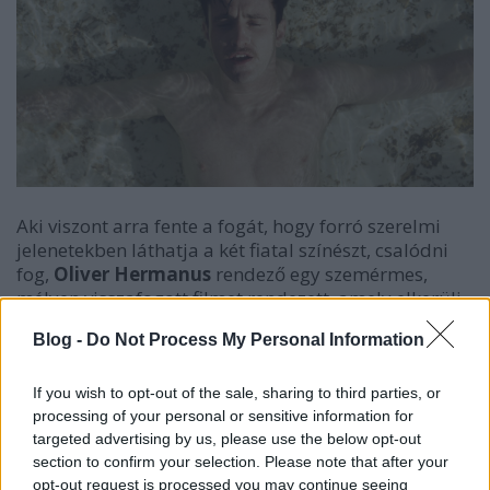
Aki viszont arra fente a fogát, hogy forró szerelmi
jelenetekben láthatja a két fiatal színészt, csalódni
fog,
Oliver Hermanus
rendező egy szemérmes,
mélyen visszafogott filmet rendezett, amely elkerüli
a nyílt szenvedélyt, és inkább a visszafogottságot, az
Blog -
Do Not Process My Personal Information
emlékeket és a kimondatlan dolgok melankolikus
súlyát helyezi előtérbe.
If you wish to opt-out of the sale, sharing to third parties, or
A film két férfit követ nyomon, akiket a zene iránti
processing of your personal or sensitive information for
közös szeretet hozott össze, kapcsolatuk inkább az
targeted advertising by us, please use the below opt-out
idő múlásával bontakozik ki, mintsem egy-két
section to confirm your selection. Please note that after your
opt-out request is processed you may continue seeing
szenvedélyes epizódban. Hermanust tehát kevésbé