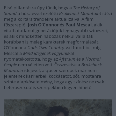
Első pillantásra úgy tűnik, hogy a
The History of
Sound
a húsz évvel ezelőtti
Brokeback Mountain
t idézi
meg a kortárs trendekre aktualizálva. A film
főszereplői
Josh O’Connor
és
Paul Mescal
, akik
vitathatatlanul generációjuk legnagyobb színészei,
és akik mindketten habozás nélkül vállalták
korábban is meleg karakterek megformálását.
O’Connor a
Gods Own Country
-val futott be, míg
Mescal a
Mind idegenek vagyunk
kal
nyomatékosította, hogy az
Aftersun
és a
Normal
People
nem véletlen volt. Összevetve a
Brokeback
Mountain
idejével, a queer szerepek már nem
jelentenek karrierbeli kockázatot, sőt, mostanra
szinte alapkövetelmény, hogy egy színész ne csak
heteroszexuális szerepekben legyen hihető.