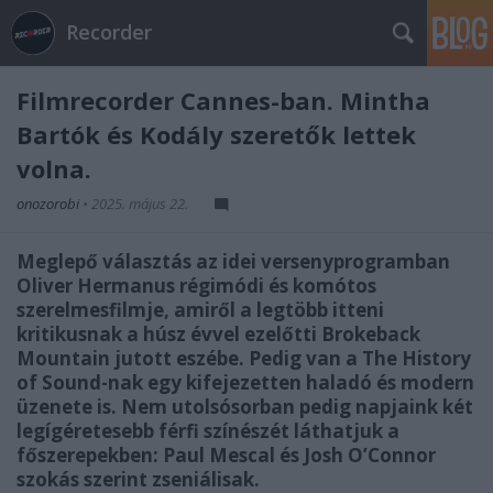
Recorder
Filmrecorder Cannes-ban. Mintha
Bartók és Kodály szeretők lettek
volna.
onozorobi
•
2025. május 22.
Meglepő választás az idei versenyprogramban
Oliver Hermanus régimódi és komótos
szerelmesfilmje, amiről a legtöbb itteni
kritikusnak a húsz évvel ezelőtti Brokeback
Mountain jutott eszébe. Pedig van a The History
of Sound-nak egy kifejezetten haladó és modern
üzenete is. Nem utolsósorban pedig napjaink két
legígéretesebb férfi színészét láthatjuk a
főszerepekben: Paul Mescal és Josh O’Connor
szokás szerint zseniálisak.