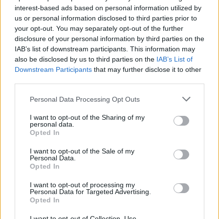
interest-based ads based on personal information utilized by
érdeklik az események, mint az emlékek - ami,
us or personal information disclosed to third parties prior to
megmarad, amit archiválnak és ami részben
your opt-out. You may separately opt-out of the further
elveszik. Ez a megközelítés szorosan illeszkedik a
disclosure of your personal information by third parties on the
film témájához, a zene megőrzéshez: dalok, hangok,
IAB’s list of downstream participants. This information may
pillanatok és érzések, amelyek csak azért maradtak
also be disclosed by us to third parties on the
IAB’s List of
fenn, mert valaki eléggé törődött velük ahhoz, hogy
Downstream Participants
that may further disclose it to other
rögzítse őket. A két főhős úgy kutatják a népzenét,
third parties.
mint
Bartók
és
Kodály
tette, azzal a külöbséggel,
hogy ők közben az ágyukat is megosztják
Please note that this website/app uses one or more Google
Personal Data Processing Opt Outs
egymással.
services and may gather and store information including but
not limited to your visit or usage behaviour. You may click to
I want to opt-out of the Sharing of my
personal data.
grant or deny consent to Google and its third-party tags to
Opted In
use your data for below specified purposes in below Google
consent section.
I want to opt-out of the Sale of my
Personal Data.
Opted In
I want to opt-out of processing my
Personal Data for Targeted Advertising.
Opted In
I want to opt-out of Collection, Use,