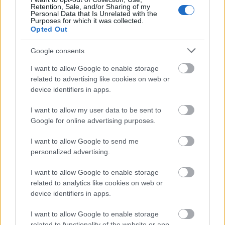
Retention, Sale, and/or Sharing of my
Personal Data that Is Unrelated with the
Purposes for which it was collected.
Opted Out
O’Connor a megszokott törékenységét és belső
feszültségét hozza, míg Mescal egy szelídebb,
Google consents
kiegyensúlyozottabb jelenlétet nyújt, amely inkább
a nyugalom, mint a külsőségek révén sugall
I want to allow Google to enable storage
related to advertising like cookies on web or
mélységet. Működik közöttük a kémia, de
device identifiers in apps.
szándékosan takarékra állítva. Hermanus, úgy tűnik,
elszántan kerüli a romantikus katarzist, helyette
I want to allow my user data to be sent to
pillantásokra, szünetekre és intellektuális
Google for online advertising purposes.
összhangra támaszkodik. Leginkább azt próbálja
bemutatni, hogy két főhőse hogyan lehetett volna
I want to allow Google to send me
egy életre egymás párja.
personalized advertising.
I want to allow Google to enable storage
related to analytics like cookies on web or
device identifiers in apps.
I want to allow Google to enable storage
related to functionality of the website or app.