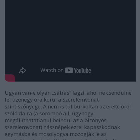
Ugyan van-e olyan „sátras” lagzi, ahol ne csendülne
fel tizenegy óra körül a
Szerelemvonat
szintiszőnyege. A nem is túl burkoltan az erekcióról
szóló dalra (a sorompó áll, úgyhogy
megállíthatatlanul beindul az a bizonyos
szerelemvonat) násznépek ezrei kapaszkodnak
egymásba és mosolyogva mozogják le az