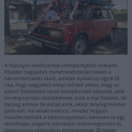
A fajsúlyos nézőszámok szempontjából releváns
fősodor nagyjából menetrendszerűen követi a
három évtizedes távot, aminek nyilván az egyik fő
oka, hogy nagyjából ennyi idő kell ahhoz, hogy az
akkori fiatalokból olyan középkorúak váljanak, akik
törvényszerűen rádöbbennek, ezek a mai fiatalok, de
bezzeg amikor ők voltak azok, akkor tényleg minden
jobb volt. Ha valaki kíváncsi, mindez hogyan
manifesztálódik a hétköznapokban, keressen rá egy
tetszőleges slágerre bármelyik videómegosztón és
olvasgasson vallomásos kommenteket. Biztosan