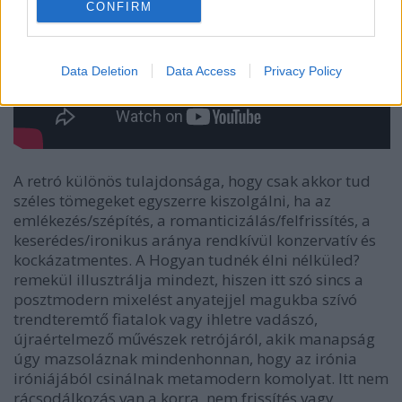
CONFIRM
Data Deletion
Data Access
Privacy Policy
A retró különös tulajdonsága, hogy csak akkor tud
széles tömegeket egyszerre kiszolgálni, ha az
emlékezés/szépítés, a romanticizálás/felfrissítés, a
keserédes/ironikus aránya rendkívül konzervatív és
kockázatmentes. A
Hogyan tudnék élni nélküled?
remekül illusztrálja mindezt, hiszen itt szó sincs a
posztmodern mixelést anyatejjel magukba szívó
trendteremtő fiatalok vagy ihletre vadászó,
újraértelmező művészek retrójáról, akik manapság
úgy mazsoláznak mindenhonnan, hogy az irónia
iróniájából csinálnak metamodern komolyat. Itt nem
rácsodálkozás van a korra, nem frissítés vagy