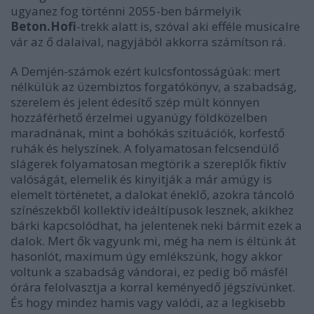
ugyanez fog történni 2055-ben bármelyik
Beton.Hofi
-trekk alatt is, szóval aki efféle musicalre
vár az ő dalaival, nagyjából akkorra számítson rá.
A Demjén-számok ezért kulcsfontosságúak: mert
nélkülük az üzembiztos forgatókönyv, a szabadság,
szerelem és jelent édesítő szép múlt könnyen
hozzáférhető érzelmei ugyanúgy földközelben
maradnának, mint a bohókás szituációk, korfestő
ruhák és helyszínek. A folyamatosan felcsendülő
slágerek folyamatosan megtörik a szereplők fiktív
valóságát, elemelik és kinyitják a már amúgy is
elemelt történetet, a dalokat éneklő, azokra táncoló
színészekből kollektív ideáltípusok lesznek, akikhez
bárki kapcsolódhat, ha jelentenek neki bármit ezek a
dalok. Mert ők vagyunk mi, még ha nem is éltünk át
hasonlót, maximum úgy emlékszünk, hogy akkor
voltunk a szabadság vándorai, ez pedig bő másfél
órára felolvasztja a korral keményedő jégszívünket.
És hogy mindez hamis vagy valódi, az a legkisebb