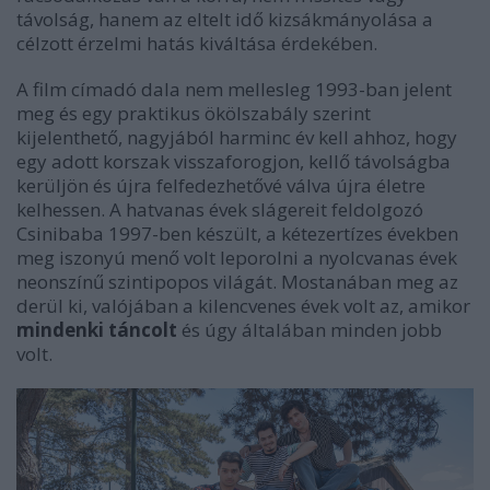
távolság, hanem az eltelt idő kizsákmányolása a
célzott érzelmi hatás kiváltása érdekében.
A film címadó dala nem mellesleg 1993-ban jelent
meg és egy praktikus ökölszabály szerint
kijelenthető, nagyjából harminc év kell ahhoz, hogy
egy adott korszak visszaforogjon, kellő távolságba
kerüljön és újra felfedezhetővé válva újra életre
kelhessen. A hatvanas évek slágereit feldolgozó
Csinibaba
1997-ben készült, a kétezertízes években
meg iszonyú menő volt leporolni a nyolcvanas évek
neonszínű szintipopos világát. Mostanában meg az
derül ki, valójában a kilencvenes évek volt az, amikor
mindenki táncolt
és úgy általában minden jobb
volt.