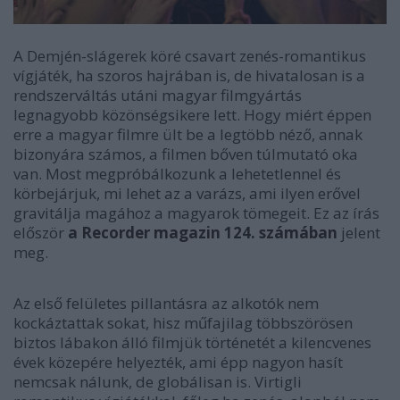
A Demjén-slágerek köré csavart zenés-romantikus
vígjáték, ha szoros hajrában is, de hivatalosan is a
rendszerváltás utáni magyar filmgyártás
legnagyobb közönségsikere lett. Hogy miért éppen
erre a magyar filmre ült be a legtöbb néző, annak
bizonyára számos, a filmen bőven túlmutató oka
van. Most megpróbálkozunk a lehetetlennel és
körbejárjuk, mi lehet az a varázs, ami ilyen erővel
gravitálja magához a magyarok tömegeit. Ez az írás
először
a Recorder magazin 124. számában
jelent
meg.
Az első felületes pillantásra az alkotók nem
kockáztattak sokat, hisz műfajilag többszörösen
biztos lábakon álló filmjük történetét a kilencvenes
évek közepére helyezték, ami épp nagyon hasít
nemcsak nálunk, de globálisan is. Virtigli