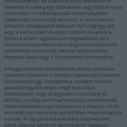
aprósüteményt, de általános alsós iskolabuli se
mehetett le sokáig egy
Iskolatáska
vagy
Sajtból van a
Hold
nélkül. A rádiók éjszakai műsorsávjában
megszólaló
Szabadság vándorai
, az olcsó hajnali
presszók zenegépjéből előkúszó
Kell még egy szó
vagy a kamaszként részegen ordított
Darabokra
törted a szívem
ugyanolyan meghatározó, de a
történelemkönyvekben nem tárgyalt tudatformáló
közélménye sokunknak, mint az
István a király
Koppány-dalai vagy a
Szomszédok
főcímzenjéne.
A
Hogyan tudnék élni nélküled?
alkotói pontosan
ráéreztek minderre. A Demjén-repertorából kiemelt
kulcsdalokat úgy illesztették a szerelem minden
akadályt legyőző erejét zengő klasszikus
történetükbe, hogy az egyszerre illusztrálja és
erősítse a műfaji keret legfontosabb alkotóelemeit,
illetve intenzíven sugározhassa azt a masszív retrót,
ami több korcsoportnak garantáltan megdobogtatja
a szívét. Az
Így jártam anyátokkal
alaphelyzetét
idéző, jelenbe helyezett kerettörténet ráadásul