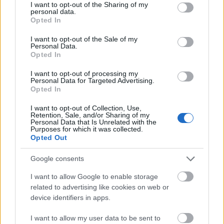
not limited to your visit or usage behaviour. You may click to
I want to opt-out of the Sharing of my
personal data.
grant or deny consent to Google and its third-party tags to
Opted In
Az anya leveleit megtaláló, saját érzelmi viharaikkal
use your data for below specified purposes in below Google
küzdő gyerekek arra csodálkoznak rá, hogy a szüleik
consent section.
I want to opt-out of the Sale of my
is voltak fiatalok és bizony annak idején lángoltak. A
Personal Data.
vagány rocksztár és az egyre inkább kivirágzó
Opted In
jókislány egykori szerelme a szabadságról szól, ami
I want to opt-out of processing my
kezdetben úgy tűnik, a jelenben már nem lehetséges.
Personal Data for Targeted Advertising.
Nemcsak számukra, de a gyerekeik számára sem. A
Opted In
film eközben felépíti a szerelmi civódásokból és
I want to opt-out of Collection, Use,
félreértésekből fakadó vígjtátéki helyzeteket a
Retention, Sale, and/or Sharing of my
kötelező mellékkarakterekkel.
Personal Data that Is Unrelated with the
Purposes for which it was collected.
Opted Out
Google consents
Lemeztáska: Törőcsik Franciska
I want to allow Google to enable storage
related to advertising like cookies on web or
device identifiers in apps.
Itt mintha a méltatlanul keveset emlegetett
Egynyári
kaland
felállása köszönne vissza, egymásnak
I want to allow my user data to be sent to
teremtett fiú-lány párosokkal a buja nagydumás