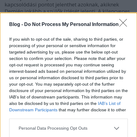
kapcsolódási pontot jelenthet azoknak, akiknek
Demjén inkább a szülők ízlését jelenti. A kilencvenes
években játszódó központi történet így egyszerre
kapcsolja be a sima nosztalgiát, illetve húzza alá azt
Blog -
Do Not Process My Personal Information
a nyilván fontos tételt, hogy a szülők talán
megöregedtek, de a nem csillapodó érzelmeik
If you wish to opt-out of the sale, sharing to third parties, or
példát mutathatnak az új generációnak is.
processing of your personal or sensitive information for
targeted advertising by us, please use the below opt-out
section to confirm your selection. Please note that after your
opt-out request is processed you may continue seeing
interest-based ads based on personal information utilized by
us or personal information disclosed to third parties prior to
your opt-out. You may separately opt-out of the further
disclosure of your personal information by third parties on the
IAB’s list of downstream participants. This information may
also be disclosed by us to third parties on the
IAB’s List of
Downstream Participants
that may further disclose it to other
third parties.
Please note that this website/app uses one or more Google
Personal Data Processing Opt Outs
services and may gather and store information including but