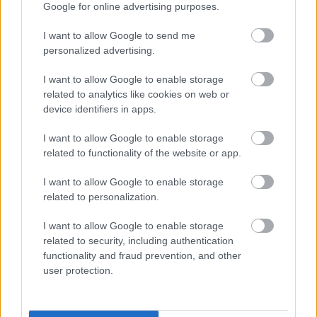
Google for online advertising purposes.
kettőstől a csetlő-botló cukikig, akik persze a két
főszereplő egymásra találásának útját egyengetik,
I want to allow Google to send me
ahol a kötelesség és a rendezett élet elvárásai
personalized advertising.
csapnak össze a vonzó önfeledt önazonossággal. A
múlt szép és izzó, de fájó és keserédes, hiszen ott
I want to allow Google to enable storage
végül nem jött létre a nagy találkozás. A jelen szürke
related to analytics like cookies on web or
és tétova, végül mégis győz a szerelem és mindenki
device identifiers in apps.
előtt megcsillan a remény. Demjén dalai így
kilencvennégyben is pont ugyanazt jelentik, mint
I want to allow Google to enable storage
manapság.
related to functionality of the website or app.
I want to allow Google to enable storage
related to personalization.
I want to allow Google to enable storage
related to security, including authentication
functionality and fraud prevention, and other
user protection.