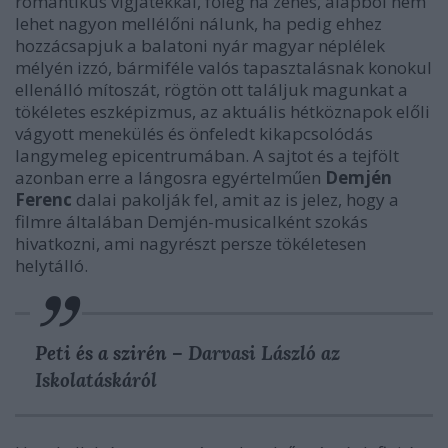
romantikus vígjátékkal, főleg ha zenés, alapból nem
lehet nagyon mellélőni nálunk, ha pedig ehhez
hozzácsapjuk a balatoni nyár magyar néplélek
mélyén izzó, bármiféle valós tapasztalásnak konokul
ellenálló mítoszát, rögtön ott találjuk magunkat a
tökéletes eszképizmus, az aktuális hétköznapok előli
vágyott menekülés és önfeledt kikapcsolódás
langymeleg epicentrumában. A sajtot és a tejfölt
azonban erre a lángosra egyértelműen
Demjén
Ferenc
dalai pakolják fel, amit az is jelez, hogy a
filmre általában Demjén-musicalként szokás
hivatkozni, ami nagyrészt persze tökéletesen
helytálló.
Peti és a szirén
– Darvasi László az
Iskolatáská
ról