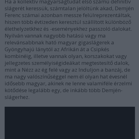
Ha a kollektív magyarságtudat első számú definitív
slágerét keressük, számtalan jelöltünk akad, Demjén
Ferenc számai azonban messze felülreprezentáltak,
hiszen több évtizeden keresztül szállított különböző
élethelyzetkhez és -eseményekhez passzoló dalokat.
Nyilván vannak nagyobb hatású vagy ma
relevánsabbnak ható magyar gigaslágerek a
Gyöngyhajú lány
tól az
Afriká
n át a
Csipkés
kombiné
ig, illetve vannak olyan, korszakokat vagy
jellegzetes személyiségideákat megtestesítő dalok,
mint a
Nézz az ég felé
vagy az
Induljon a banzáj
, de
ma nagy valószínűséggel nem él olyan hat évesnél
idősebb magyar, akinek ne lenne valamiféle érzelmi
kötődése legalább egy, de inkább több Demjén-
slágerhez.