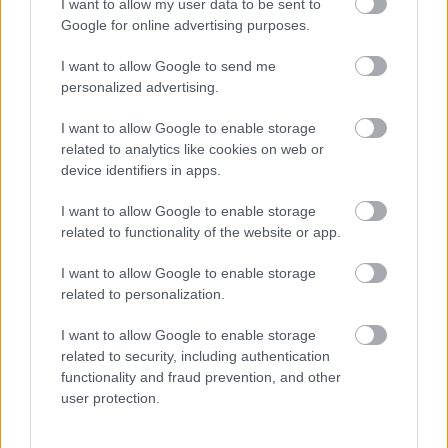
I want to allow my user data to be sent to
Google for online advertising purposes.
I want to allow Google to send me
Éppen ezért a film provokatív és alapvetően borúlátó
personalized advertising.
hangütését nem feltétlenül lehet – vagy kell – teljes
komolysággal kezelni. Több jelenetben is érezhető
I want to allow Google to enable storage
egyfajta allegorikus eltúlzás, ami a cselekményt
related to analytics like cookies on web or
tágabb kontextusba helyezi és 2025 esszenciáját
device identifiers in apps.
próbálja megragadni egy kollektív haláltáncként. Ez
a megközelítés egyszerre erénye és gyengéje a
I want to allow Google to enable storage
filmnek.
related to functionality of the website or app.
Át lehet érezni a jelenünket átjáró bizonytalanságot,
I want to allow Google to enable storage
szorongást és a jövőbe vetett hit megingását.
related to personalization.
Ugyanakkor nem minden néző akarja, vagy tudja
átadni magát ennek az intenzív pesszimizmusnak,
I want to allow Google to enable storage
sőt, fatalizmusnak. A film nem kínál kapaszkodókat,
related to security, including authentication
és nem is nagyon próbál enyhíteni a látlelet
functionality and fraud prevention, and other
sötétségén. Ez sokak számára frusztráló lehet,
user protection.
mások viszont éppen ezt az őszinte,
kompromisszummentes hozzáállást értékelik majd