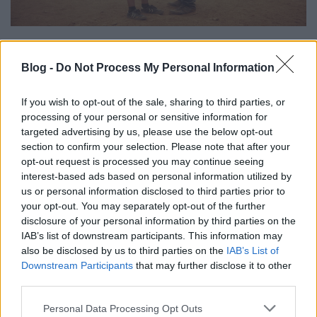
Az első negyedóra kifejezetten letaglózó. A sivatagi
goa-party dübörgése nem csupán hallható, hanem
Blog -
Do Not Process My Personal Information
szinte fizikailag is érezhető – egyértelműen nagy
vászonra, sötét moziteremre és a lehető legjobb
If you wish to opt-out of the sale, sharing to third parties, or
mozi akusztikára van kitalálva. A kamera elidőzik a
processing of your personal or sensitive information for
társadalmon kívül álló, mégis nagyon autentikus
targeted advertising by us, please use the below opt-out
partyarcokon (Spanyolország legfoglalkoztatottabb
section to confirm your selection. Please note that after your
színészén Sergi Lópezen kívül szinte minden főbb
opt-out request is processed you may continue seeing
szereplőt mintha valódi goapartykról szedtek volna
interest-based ads based on personal information utilized by
össze), akiknek szabadsága egyszerre irigylésre
us or personal information disclosed to third parties prior to
méltó és nyugtalanító. Ebben a szakaszban a film
your opt-out. You may separately opt-out of the further
mintha egy alternatív utópiát villantana fel: egy
disclosure of your personal information by third parties on the
világot, ahol a szabályok feloldódnak a ritmusban,
IAB’s list of downstream participants. This information may
also be disclosed by us to third parties on the
IAB’s List of
és ahol a jelen pillanat ural mindent.
Downstream Participants
that may further disclose it to other
third parties.
Ez az élmény azonban nem tart sokáig. A kezdeti
FOMO-érzés – az, hogy a néző úgy érzi, valami
Please note that this website/app uses one or more Google
Personal Data Processing Opt Outs
elementáris, megismételhetetlen eseményről