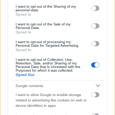
services and may gather and store information including but
maradna le – hamar az ellenkezőjébe fordul. A buli
not limited to your visit or usage behaviour. You may click to
I want to opt-out of the Sharing of my
fokozatosan rémálommá válik, és a felszabadultság
personal data.
grant or deny consent to Google and its third-party tags to
Opted In
helyét szorongás, majd kifejezett fenyegetettség
use your data for below specified purposes in below Google
veszi át. A
Sirat
itt mutatja meg igazán, mennyire
consent section.
I want to opt-out of the Sale of my
tudatosan játszik az elvárásokkal: amit kezdetben
Personal Data.
vonzónak és szabadnak látunk, arról kiderül, hogy
Opted In
törékeny és veszélyes. Ráadásul Laxe a sokkolóan
I want to opt-out of processing my
tragikus és a fekete humor közti vékony
Personal Data for Targeted Advertising.
határmezsgyén egyensúlyozik, többnyire az utóbbi
Opted In
felé billenve.
I want to opt-out of Collection, Use,
Retention, Sale, and/or Sharing of my
Personal Data that Is Unrelated with the
Purposes for which it was collected.
Opted Out
Google consents
I want to allow Google to enable storage
related to advertising like cookies on web or
device identifiers in apps.