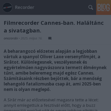
Recorder
Filmrecorder Cannes-ban. Haláltánc
a sivatagban.
onozorobi
•
2025. május 16.
A beharangozó előzetes alapján a legjobban
vártuk a spanyol Oliver Laxe versenyfilmjét, a
Sirâtot. Különlegesnek, veszélyesnek és
egyértelműen nagyvászonra termett élménynek
tűnt, amibe beleremeg majd egész Cannes.
Számításaink részben bejöttek, bár a menőség
lehangoló fatalizmusba csap át, ami 2025-ben
nem is olyan meglepő.
A
Sir
â
t
már az előzetesével magasra tette a lécet:
annyit emlegettük a fesztivál előtt, hogy a buzz
öngeneráló erejűvé vált és egyre jobban elhittük,