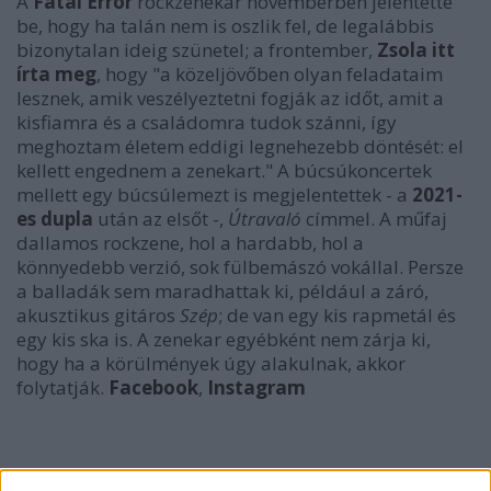
A
Fatal Error
rockzenekar novemberben jelentette
be, hogy ha talán nem is oszlik fel, de legalábbis
bizonytalan ideig szünetel; a frontember,
Zsola itt
írta meg
, hogy "a közeljövőben olyan feladataim
lesznek, amik veszélyeztetni fogják az időt, amit a
kisfiamra és a családomra tudok szánni, így
meghoztam életem eddigi legnehezebb döntését: el
kellett engednem a zenekart." A búcsúkoncertek
mellett egy búcsúlemezt is megjelentettek - a
2021-
es dupla
után az elsőt -,
Útravaló
címmel. A műfaj
dallamos rockzene, hol a hardabb, hol a
könnyedebb verzió, sok fülbemászó vokállal. Persze
a balladák sem maradhattak ki, például a záró,
akusztikus gitáros
Szép
; de van egy kis rapmetál és
egy kis ska is. A zenekar egyébként nem zárja ki,
hogy ha a körülmények úgy alakulnak, akkor
folytatják.
Facebook
,
Instagram