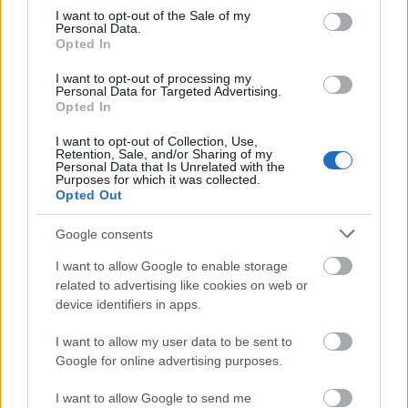
szerkesztésével (úgymint: a kétharmadánál belépő
consent section.
I want to opt-out of the Sale of my
dubos szinti). Az
Inverz Clouds
ban a galoppozó
Personal Data.
Opted In
ritmus és a szétkent szintik ellenpontja az izgalmas.
Ez is képes a közepe után meglepetést okozni, mint
I want to opt-out of processing my
ahogy a
Floating
is végig újabb és újabb rétegeket
Personal Data for Targeted Advertising.
hoz be. A kiadóvezető
Grema
keményebb dobokkal
Opted In
dolgozó remixe zárja az EP-t. A friss EP pedig a
I want to opt-out of Collection, Use,
Phonodánál jelent meg, és illeszkedik a dub techno
Retention, Sale, and/or Sharing of my
és deep house között mozgó kiadó profiljába; a
Personal Data that Is Unrelated with the
Purposes for which it was collected.
Pánik
a leginkább dallamközpontú szám az összes
Opted Out
közül.
Facebook
,
Instagram
Google consents
I want to allow Google to enable storage
related to advertising like cookies on web or
device identifiers in apps.
I want to allow my user data to be sent to
Google for online advertising purposes.
I want to allow Google to send me