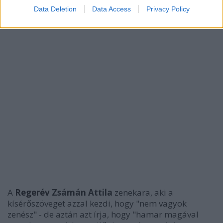
Data Deletion
Data Access
Privacy Policy
A
Regerév
Zsámán Attila
zenekara, aki a
kísérőszöveget azzal kezdi, hogy "nem vagyok
zenész" - de aztán azt írja, hogy "hamar magával