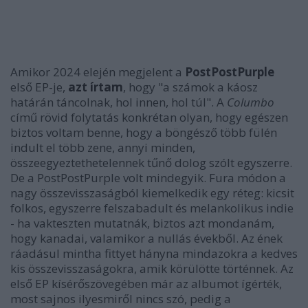
Amikor 2024 elején megjelent a
PostPostPurple
első EP-je,
azt írtam
, hogy "a számok a káosz
határán táncolnak, hol innen, hol túl". A
Columbo
című rövid folytatás konkrétan olyan, hogy egészen
biztos voltam benne, hogy a böngésző több fülén
indult el több zene, annyi minden,
összeegyeztethetelennek tűnő dolog szólt egyszerre.
De a PostPostPurple volt mindegyik. Fura módon a
nagy összevisszaságból kiemelkedik egy réteg: kicsit
folkos, egyszerre felszabadult és melankolikus indie
- ha vakteszten mutatnák, biztos azt mondanám,
hogy kanadai, valamikor a nullás évekből. Az ének
ráadásul mintha fittyet hányna mindazokra a kedves
kis összevisszaságokra, amik körülötte történnek. Az
első EP kísérőszövegében már az albumot ígérték,
most sajnos ilyesmiről nincs szó, pedig a