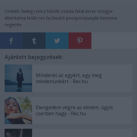
Címkék:
hideg roncs
hősök
zséda
fatal error
ricsigor
éberkóma
krúbi
rec.hu
beató
postpostpurple
konomo
regerév
Ajánlott bejegyzések:
Mindenki az egyért, egy meg
mindenünkért - Rec.hu
Elengedem végre az elmém, úgyis
cserben hagy - Rec.hu