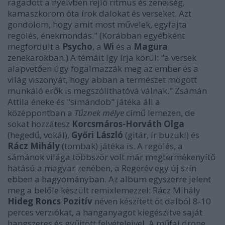
ragadott a nyelvben rejlő ritmus és zeneiség,
kamaszkorom óta írok dalokat és verseket. Azt
gondolom, hogy amit most művelek, egyfajta
regölés, énekmondás." (Korábban egyébként
megfordult a
Psycho
, a
Wi
és a
Magura
zenekarokban.) A témáit így írja körül: "a versek
alapvetően úgy fogalmazzák meg az ember és a
világ viszonyát, hogy abban a természet mögött
munkáló erők is megszólíthatóvá válnak." Zsámán
Attila éneke és "simándob" játéka áll a
középpontban a
Tűznek mélye
című lemezen, de
sokat hozzátesz
Korcsmáros-Horváth Olga
(hegedű, vokál),
Győri László
(gitár, ír buzuki) és
Rácz Mihály
(tombak) játéka is. A regölés, a
sámánok világa többször volt már megtermékenyítő
hatású a magyar zenében, a Regerév egy új szín
ebben a hagyományban. Az album egyszerre jelent
meg a belőle készült remixlemezzel: Rácz Mihály
Hideg Roncs
Pozitív
néven készített öt dalból 8-10
perces verziókat, a hanganyagot kiegészítve saját
hangszeres és gyűjtött felvételeivel. A műfaj drone,