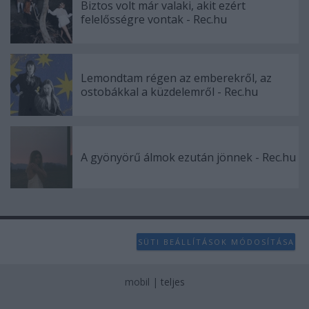
Biztos volt már valaki, akit ezért
felelősségre vontak - Rec.hu
Lemondtam régen az emberekről, az
ostobákkal a küzdelemről - Rec.hu
A gyönyörű álmok ezután jönnek - Rec.hu
SÜTI BEÁLLÍTÁSOK MÓDOSÍTÁSA
mobil
|
teljes