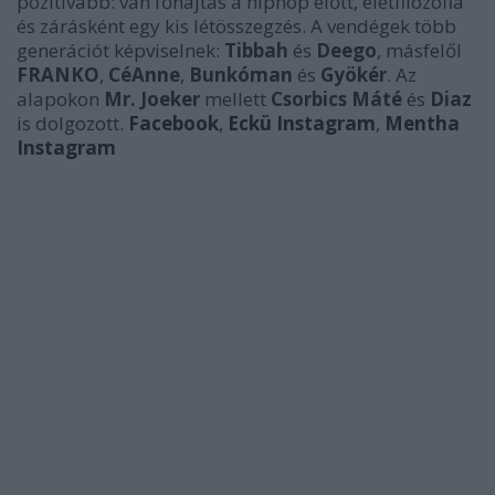
pozitívabb: van főhajtás a hiphop előtt, életfilozófia
és zárásként egy kis létösszegzés. A vendégek több
generációt képviselnek:
Tibbah
és
Deego
, másfelől
FRANKO
,
CéAnne
,
Bunkóman
és
Gyökér
. Az
alapokon
Mr. Joeker
mellett
Csorbics Máté
és
Diaz
is dolgozott.
Facebook
,
Eckü Instagram
,
Mentha
Instagram