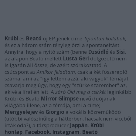
Krúbi
és
Beató
új EP-jének címe:
Spontán kollabok
,
és ez a három szám tényleg őrzi a spontaneitást.
Annyira, hogy a nyitó szám (benne
Dzsúdló
és
Sisi
,
az alapon Beató mellett
Lusta Geri
dolgozott) nem
is igazán áll össze, de azért szórakoztató. A
csúcspont az
Amikor feladtam
, csak a két főszereplő
száma, ami az "így lettem azzá, aki vagyok" témáját
csavarja meg úgy, hogy egy "szürke szarember" az,
akivé a lírai én lett. A
záró Öld meg a csirkét
leginkább
Krúbi és Beató
Mirror Glimpse
nevű duójának
világába illene, az a témája, ami a címe;
Mengyelejev
és
Giorgio
a vokális közreműködő
(utóbbi valószínűleg a háttérben, hacsak nem viccből
írták oda?), a társproducer
Jappán
.
Krúbi
honlap
,
Facebook
,
Instagram
,
Beató