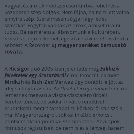
Vágyak és álmok módszeresen kiirtva. Jöhetnek a
közepesen szép dolgok. Nem fájna, ha nem lett volna
ennyire szép. Szerelmesen súgjál lágy, édes
szavakat. Fogytán vannak az arcok, amiket uralni
tudsz. Bálnaméretű a lábnyomunk a kultúrában.
Szítsd szomjú lelkemet, égesd át szívemet! Tiszteld a
sebzést! A Recorder
új magyar zenéket bemutató
rovata
.
A
Ricsigor
duó 2005-ben jelentette meg
Exkluzív
felvételek egy űrutazásról
című lemezét, és most
Mrdkzh
és
Rich-Zed Veritaz
úgy döntött, eljött az
ideje a folytatásnak. Az
Űrséta terraformáláskor
című
lemeznek megvan a vissza-visszatérő űrbéli
kerettörténete, de sokkal inkább rendkívüli
erudícióval megírt társadalmi körképről van szó a
mai Magyarországról, sokkal inkább erkölcsi,
mintsem aktuálpolitikai szempontból. Az alapok,
ritmusok régisulisak, de nem is ez a lényeg, hanem