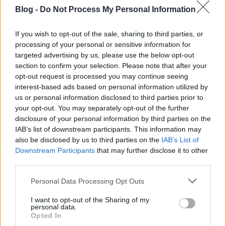
Blog -
Do Not Process My Personal Information
If you wish to opt-out of the sale, sharing to third parties, or
processing of your personal or sensitive information for
targeted advertising by us, please use the below opt-out
section to confirm your selection. Please note that after your
opt-out request is processed you may continue seeing
interest-based ads based on personal information utilized by
us or personal information disclosed to third parties prior to
your opt-out. You may separately opt-out of the further
disclosure of your personal information by third parties on the
IAB’s list of downstream participants. This information may
also be disclosed by us to third parties on the
IAB’s List of
Downstream Participants
that may further disclose it to other
third parties.
Konomo
márciusban két EP-t is megjelentetett.
Please note that this website/app uses one or more Google
Personal Data Processing Opt Outs
Először a Paeoni Musicnál jött ki az
Exploit
; ennek a
services and may gather and store information including but
címadó száma kiemelkedik az egyébként is magas
not limited to your visit or usage behaviour. You may click to
I want to opt-out of the Sharing of my
színvonalú számok közül, ravaszul megtört
personal data.
grant or deny consent to Google and its third-party tags to
Opted In
ritmusaival, apró hangjaival, meglepő
use your data for below specified purposes in below Google