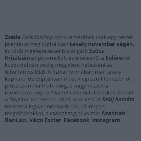
Zséda
Kaleidoszkóp
című lemezének csak egy részét
jelentette meg digitálisan
tavaly november végén
,
és több meglepetéssel is szolgált:
Szűcs
Krisztián
nal pop-rockolt az énekesnő, a
Solére
-rel
közös dalban pedig megjelent hatásként az
újhullámos R&B. A fizikai formában már tavaly
kapható, de digitálisan most kiegészült lemezen öt
plusz szám hallható még, a nagy részük a
rádióbarát pop, a
Pillanat
ezen belül diszkós ízekkel.
A
Dalfutár
keretében, 2023-ban készült
Szólj hozzám
messze a legkalandosabb dal, pl. trapes
megoldásokkal; a csapat tagjai voltak:
Azahriah
,
BariLaci
,
Váczi Eszter
.
Facebook
,
Instagram