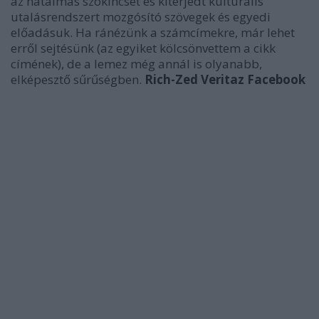
az hatalmas szókincset és kiterjedt kulturális
utalásrendszert mozgósító szövegek és egyedi
előadásuk. Ha ránézünk a számcímekre, már lehet
erről sejtésünk (az egyiket kölcsönvettem a cikk
címének), de a lemez még annál is olyanabb,
elképesztő sűrűségben.
Rich-Zed Veritaz Facebook