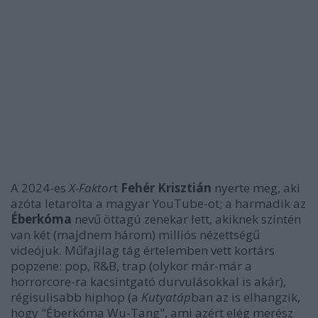
A 2024-es
X-Faktor
t
Fehér Krisztián
nyerte meg, aki
azóta letarolta a magyar YouTube-ot; a harmadik az
Éberkóma
nevű öttagú zenekar lett, akiknek szintén
van két (majdnem három) milliós nézettségű
videójuk. Műfajilag tág értelemben vett kortárs
popzene: pop, R&B, trap (olykor már-már a
horrorcore-ra kacsintgató durvulásokkal is akár),
régisulisabb hiphop (a
Kutyatáp
ban az is elhangzik,
hogy "Éberkóma Wu-Tang", ami azért elég merész