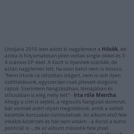
Utoljára 2015-ben adott ki nagylemezt a
Hősök
, de
azóta is folyamatosan jelen voltak single-ökkel és 3-
4 számos EP-kkel. A
Kazi
t is ilyennek szánták, de
aztán nagylemez lett, ha ezen belül nem is hosszú.
"Nem írtunk rá célzottan slágert, nem is volt ilyen
indíttatásunk, egyszerűen csak jólesett dolgozni
rajtuk. Szerintem hangzásában, témájában és
stílusában is elég mély lett" -
írta róla Mentha
.
Ahogy a cím is sejteti, a régisulis hangulat dominál,
bár vannak azért olyan megoldások, amik a valódi
kazetták korszakán túlmutatnak. Az album első fele
inkább közérzeti és hát nem vidám - a
Korsó a kútra
politizál is -, de az album második fele jóval