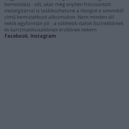
bemondás) - sőt, akár még enyhén fröccsöntött
metálgitárral is találkozhatunk a
Hangok a semmiből
című bemutatkozó albumukon. Nem minden áll
nekik egyformán jól - a sötétebb dalok őszintébbnek
és karizmatikusabbnak érződnek nekem.
Facebook
,
Instagram