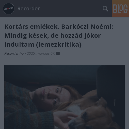
Recorder
Kortárs emlékek. Barkóczi Noémi:
Mindig kések, de hozzád jókor
indultam (lemezkritika)
Recorder.hu
•
2025. március 07.