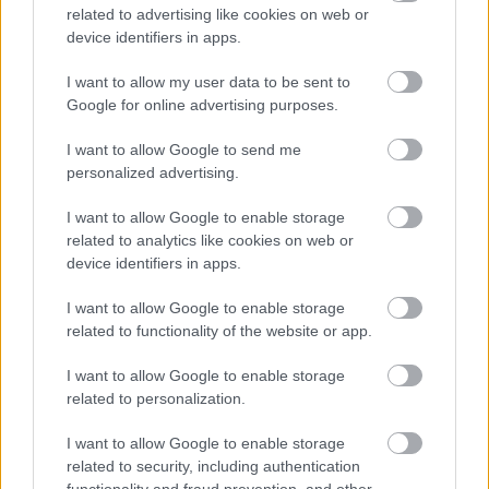
related to advertising like cookies on web or
device identifiers in apps.
I want to allow my user data to be sent to
Google for online advertising purposes.
Előadó:
Barkóczi Noémi
I want to allow Google to send me
personalized advertising.
Cím:
Mindig kések, de hozzád jókor indultam
I want to allow Google to enable storage
Kiadó:
Tom-Tom Records
related to analytics like cookies on web or
device identifiers in apps.
Megjelenés:
2025. március 7.
I want to allow Google to enable storage
Műfaj:
indie pop
related to functionality of the website or app.
Kulcsdal:
Viharsarok
I want to allow Google to enable storage
related to personalization.
I want to allow Google to enable storage
related to security, including authentication
functionality and fraud prevention, and other