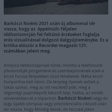
Barkóczi Noémi 2021 után új albummal tér
vissza, hogy az éppelmúlt-féljelen
időhorizontján fel-feltűnő érzéseket foglalja
erős vizualitással dolgozó dalgyűjteménybe. Ez a
kritika először a
Recorder magazin 121.
számában
jelent meg.
Annyira hétköznapinak tűnik, mintha a telefonunk
photorollját pörgetnénk és szembejönnének ezek a
kicsit furcsa fényekben úszó felvételek. Néha kicsit
hunyorítva kell nézni. De tényleg ilyenek voltak a
lakás sarkai, meg az ott reszkető pók, meg a
régesrégi papírképről készült kép, hiába, az emlék
elevenebben él a tópartról.
Barkóczi Noémi
négy év
(egy újabb olimpiai vagy prezidenciális ciklus!) után
tér vissza, hogy
Mindig kések, de hozzád jókor