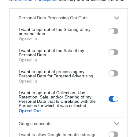
Hackman
vagy
Maggie Rogers
, de Barkóczi Noémi
third parties.
és alkotótársai teljesen szuverén, izgalmas világot
teremtenek, ami különösen az album közepén
Please note that this website/app uses one or more Google
Personal Data Processing Opt Outs
(
Tajtékos, Viharsarok, Pulóvert fel
) mutat
services and may gather and store information including but
kiemelkedő lírai formát, amiben annyira jó elidőzni,
not limited to your visit or usage behaviour. You may click to
I want to opt-out of the Sharing of my
personal data.
hogy aztán garantált legyen a késés bárhonnan.
grant or deny consent to Google and its third-party tags to
Opted In
use your data for below specified purposes in below Google
consent section.
I want to opt-out of the Sale of my
Personal Data.
Opted In
I want to opt-out of processing my
Personal Data for Targeted Advertising.
Opted In
I want to opt-out of Collection, Use,
Retention, Sale, and/or Sharing of my
Personal Data that Is Unrelated with the
Purposes for which it was collected.
Opted Out
Google consents
I want to allow Google to enable storage