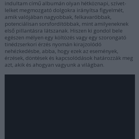
indultam
című albumán olyan hétköznapi, szívet-
lelket megmozgató dolgokra irányítsa figyelmét,
amik valójában nagyobbak, felkavaróbbak,
potenciálisan sorsfordítóbbak, mint amilyeneknek
első pillantásra látszanak. Hiszen ki gondol bele
egészen mélyen egy költözés vagy egy szorongató
tinédzserkori érzés nyomán kirajzolódó
nehézkedésbe, abba, hogy ezek az események,
érzések, döntések és kapcsolódások határozzák meg
azt, akik és ahogyan vagyunk a világban.