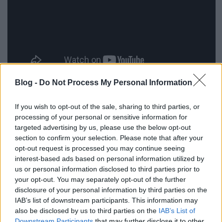
Blog -
Do Not Process My Personal Information
A
Mindig kések…
dalaiban ugyanakkor nem csak a
végtelenül komoly önreflexió jelenik meg – Barkóczi
If you wish to opt-out of the sale, sharing to third parties, or
hangjában van valami eredendő kedvesség és
processing of your personal or sensitive information for
megnyugtató humor, ami még a magyar
targeted advertising by us, please use the below opt-out
rögvalóságot is úgy engedi be az album tereibe,
section to confirm your selection. Please note that after your
opt-out request is processed you may continue seeing
hogy az alapbenyomásunk az odaforduló, őszinte
interest-based ads based on personal information utilized by
figyelem legyen. Ezzel finom egyensúlyt teremt
us or personal information disclosed to third parties prior to
meghittség (
Szia fényfolt
), reflektív szemlélődés
your opt-out. You may separately opt-out of the further
(
Aftercare, Mintha értenék
) között, amivel az
disclosure of your personal information by third parties on the
elidegenítő képeket (
Sétáló
,
23:59
) is mesterien
IAB’s list of downstream participants. This information may
normalizálja – könnyű odahallani olyan indie
also be disclosed by us to third parties on the
IAB’s List of
előképeket, mint
Adrianne Lenker
,
Marika
Downstream Participants
that may further disclose it to other