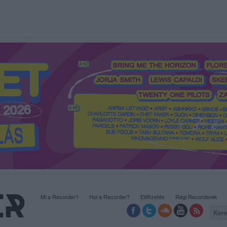
Mi a Recorder?
Hol a Recorder?
Előfizetés
Régi Recorderek