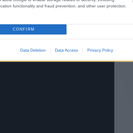
-két kikacsintással a kortárs klasszikus zenére. A következő
cation functionality and fraud prevention, and other user protection.
bmenni ezen az úton, és a
Lukács Miklós
cimbalomművésszel
an formai megoldásokkal, amelyek a
Perspectives of Verve
című
do
egyik fele a kortárs zene felé húzó, komplexebb, strukturáltabb,
zzesebb, impulzívabb anyag.
CONFIRM
Data Deletion
Data Access
Privacy Policy