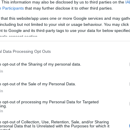
 maszteren fogok diplomázni, szóval az utóbbi években
. This information may also be disclosed by us to third parties on the
IA
, aminek ezek szerint már gyerekként megvoltak az alapjai.
Participants
that may further disclose it to other third parties.
gyon megmaradt benned?
 that this website/app uses one or more Google services and may gath
including but not limited to your visit or usage behaviour. You may click 
mutattam neki, és ahogy instruált, az nagyon megragadt.
 to Google and its third-party tags to use your data for below specifi
tétlenül passzol oda, de nem mondta meg, mi hogy legyen. Nekem
ogle consent section.
öhettem rá dolgokra. A Zeneakadémián én is ezt a szemléletet
l Data Processing Opt Outs
o opt-out of the Sharing of my personal data.
In
o opt-out of the Sale of my Personal Data.
In
to opt-out of processing my Personal Data for Targeted
ing.
In
o opt-out of Collection, Use, Retention, Sale, and/or Sharing
ersonal Data that Is Unrelated with the Purposes for which it
lected.