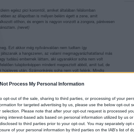
üleim egész pici koromtól, amiket általában félálomban
 ebben az állapotban is mélyen belém égett a zene, amit
lkozott otthon, és engem is nagyon vonzott a zongora, párévesen
utánoztam.
(nevet)
 meg. Ezt akkor még nyilvánvalóan nem tudtam így
 játszanak a hangszeren, az valami megmagyarázhatatlanul más
agy tudású embernek láttam, aki ugyanakkor soha nem volt
felelően tulajdonképpen mindent megosztott abból, amit tud, de
pi húsleves után. Számonkérés soha nem volt felénk. Mindig
kelt, és olyankor viszont mindent megkaptunk, amire szükségünk
Not Process My Personal Information
pjára írtál egy pároldalas invenciót, két szólamban, bartókos
a szüleidnek?
to opt-out of the sale, sharing to third parties, or processing of your per
formation for targeted advertising by us, please use the below opt-out s
em el a
Bach
Kétszólamú invenciók
at játszani a zeneiskolában,
r selection. Please note that after your opt-out request is processed y
rfordításban, visszafelé, vagy ha egy másik zenei nyelven,
eing interest-based ads based on personal information utilized by us or
 világ legeredetibb ötlete, de érdekes, hogy felhoztad, mert
disclosed to third parties prior to your opt-out. You may separately opt-
eneszerzéssel. Jó ideig a romantikus komponálás dominált az
losure of your personal information by third parties on the IAB’s list of
am –, de 2020 óta elvégeztem az alkalmazott zeneszerzés szakot,