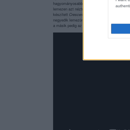
hagyományosabb jazzkvartett album volt, egy
authenti
lemezen azt néztük meg, merre tudunk továb
készített
Crescendó
n már kísérleteztem oly
negyedik lemezünk felé mutattak. A
Crescen
a másik pedig az első albumra hasonlító, ja