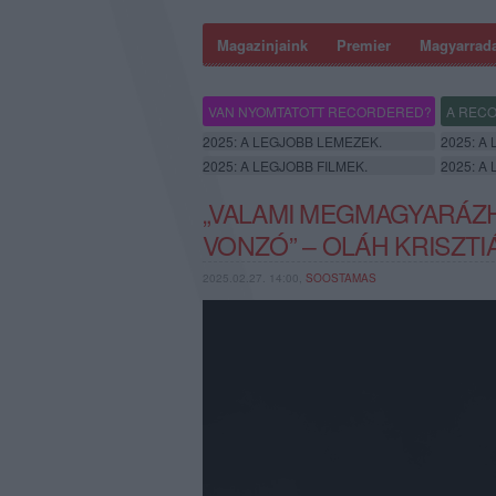
Magazinjaink
Premier
Magyarrad
VAN NYOMTATOTT RECORDERED?
A RECO
2025: A LEGJOBB LEMEZEK.
2025: A
2025: A LEGJOBB FILMEK.
2025: A
„VALAMI MEGMAGYARÁZH
VONZÓ” – OLÁH KRISZTI
2025.02.27. 14:00,
SOOSTAMAS