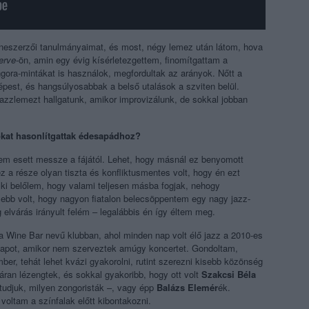
neszerzői tanulmányaimat, és most, négy lemez után látom, hova
erve
-ön, amin egy évig kísérletezgettem, finomítgattam a
ongora-mintákat is használok, megfordultak az arányok. Nőtt a
pest, és hangsúlyosabbak a belső utalások a szviten belül.
jazzlemezt hallgatunk, amikor improvizálunk, de sokkal jobban
okat hasonlítgattak édesapádhoz?
em esett messze a fájától. Lehet, hogy másnál ez benyomott
 a része olyan tiszta és konfliktusmentes volt, hogy én ezt
ki belőlem, hogy valami teljesen másba fogjak, nehogy
ebb volt, hogy nagyon fiatalon belecsöppentem egy nagy jazz-
elvárás irányult felém – legalábbis én így éltem meg.
a Wine Bar nevű klubban, ahol minden nap volt élő jazz a 2010-es
napot, amikor nem szerveztek amúgy koncertet. Gondoltam,
er, tehát lehet kvázi gyakorolni, rutint szerezni kisebb közönség
páran lézengtek, és sokkal gyakoribb, hogy ott volt
Szakcsi Béla
e tudjuk, milyen zongoristák –, vagy épp
Balázs Elemér
ék.
oltam a színfalak előtt kibontakozni.