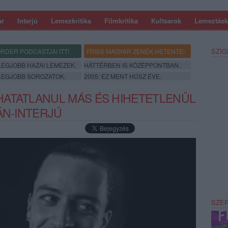
ar
Interjú
Lemezkritika
Filmkritika
Kultsarok
Lemeztásk
SZIG
RDER PODCASTJAI ITT!
FRISS MAGYAR ZENÉK HETENTE!
 LEGJOBB HAZAI LEMEZEK.
HÁTTÉRBEN IS KÖZÉPPONTBAN.
 LEGJOBB SOROZATOK.
2005: EZ MENT HÚSZ ÉVE.
ATATLANUL MÁS ÉS HIHETETLENÜL
ÁN-INTERJÚ
SZE