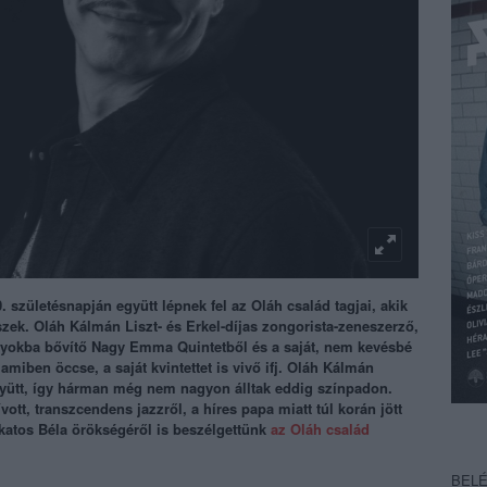
. születésnapján együtt lépnek fel az Oláh család tagjai, akik
észek. Oláh Kálmán Liszt- és Erkel-díjas zongorista-zeneszerző,
irányokba bővítő Nagy Emma Quintetből és a saját, nem kevésbé
t, amiben
öccse, a saját kvintettet is vivő ifj. Oláh Kálmán
 együtt, így hárman még nem nagyon álltak eddig színpadon.
ott, transzcendens jazzről, a híres papa miatt túl korán jött
akatos Béla örökségéről is beszélgettünk
az Oláh család
BEL