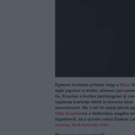
Egészen kivételes pillanat, hogy a
Müpa
20
saját jogukon is kiváló, elismert jazz-zen
fia, Krisztián a kortárs jazzhangzást új 
izgalmas kvartettje éléről is ismerős lehe
szaxofonozik. Bár a két fiú sokat játszik
Oláh Krisztián
nal a félálomban magába szív
figyelemről, és a szintén rokon Szakcsi L
március 16-ai koncertje előtt
.
Mi az első zenei emléked?