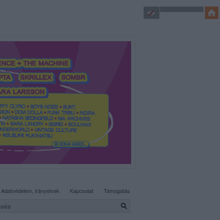
SÜTI BEÁLLÍTÁSOK MÓDOSÍTÁSA
Adatvédelem, irányelvek
Kapcsolat
Támogatás