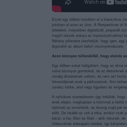
Ezzel egy időben kezdtem el a klasszikus ze
jutottam el ezen az úton. A
Perspectives of V
tételeket, melyekben digitalizált, preparált z
megírt részek aránya az improvizatívakhoz ké
Néhány pillanatra érezhetjük, hogy igen, egy 
átgondolt az album belső viszonyrendszere.
Azon könnyen túllendültél, hogy eleinte s
Egy időben sokat hallgattam, hogy az alma n
volna bizonyos gombokat, de az életünknek ez
mindig dicséretnek vettem, és nem azt hozta 
felmerüljenek ezek a párhuzamok. Ami terhes
zenész körbe, ahol nagy figyelem és rengeteg 
A nyilvános szerepléseim úgy indultak, hogy 
évek elején, megkaptam a triómmal a hétfői 
eljönnek az ismerősök, és lézeng majd pár emb
előtt. De inkább az volt a ritka, amikor csak 
bácsi, a fiai, Béci és Robi – akik rokonok, d
Odaszoktak édesapám barátai, így kénytelen v