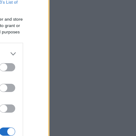
B’s List of
er and store
to grant or
ed purposes