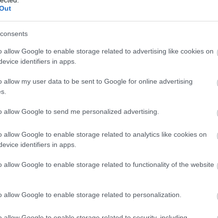
Out
consents
o allow Google to enable storage related to advertising like cookies on
evice identifiers in apps.
zerepet kap az, amit a jazz jelentett itthon a 80-as, 90-es
o allow my user data to be sent to Google for online advertising
ciójának meghatározó volt, hogy korlátozottan fértek csak hozzá
s.
egkapta a
Herbie Hancock Trio
1985-ös lemezét kazettán, akkor
y elkezdett klasszikus zenével, és kiváltképp
Bartók
és
to allow Google to send me personalized advertising.
ozni, a kettő elegyéből kialakult egy nagyon sajátos
tikus, ha halljuk valakinek a játékán, honnan jött, mert ez ad
o allow Google to enable storage related to analytics like cookies on
ra, és talán rám is, mert egy olyan fogalmazásmódot viszek
vagy konkrét zenei paraméterekben, hanem érzésekben,
evice identifiers in apps.
 kicsit különböző zenét is játszunk, mindenképp egy tőről fakad.
o allow Google to enable storage related to functionality of the website
 árnyékából és találj egy saját hangot?
Ha az lett volna az elsődleges cél egy album megírásakor, hogy
o allow Google to enable storage related to personalization.
őltetett zene született volna. Alapvető esztétikai igény bennem,
an dolgot csinálni, próbálom kerülni az „egyszer már bevált”
, az
At the Back of My Mind
a modern mainstream kategóriába illő,
o allow Google to enable storage related to security, including