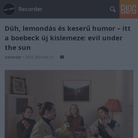
Recorder
Düh, lemondás és keserű humor – itt
a boebeck új kislemeze: evil under
the sun
srecorder
•
2025. február 21.