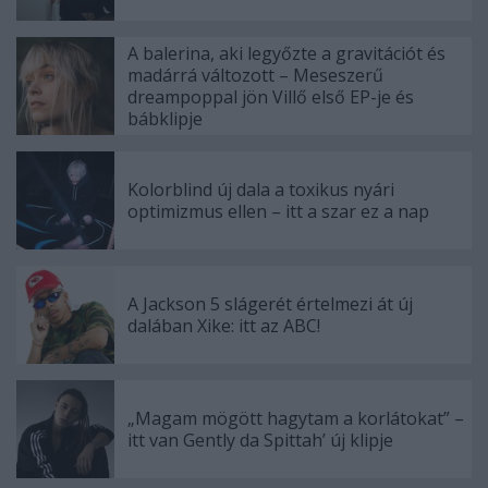
A balerina, aki legyőzte a gravitációt és
madárrá változott – Meseszerű
dreampoppal jön Villő első EP-je és
bábklipje
Kolorblind új dala a toxikus nyári
optimizmus ellen – itt a szar ez a nap
A Jackson 5 slágerét értelmezi át új
dalában Xike: itt az ABC!
„Magam mögött hagytam a korlátokat” –
itt van Gently da Spittah’ új klipje