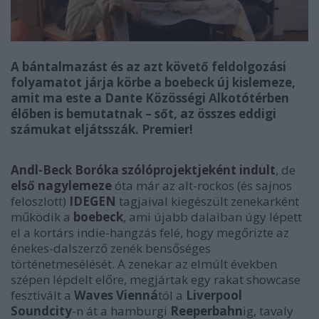
A bántalmazást és az azt követő feldolgozási
folyamatot járja körbe a boebeck új kislemeze,
amit ma este a Dante Közösségi Alkotótérben
élőben is bemutatnak – sőt, az összes eddigi
számukat eljátsszák. Premier!
Andl-Beck Boróka szólóprojektjeként indult
, de
első nagylemeze
óta már az alt-rockos (és sajnos
feloszlott)
IDEGEN
tagjaival kiegészült zenekarként
működik a
boebeck
, ami újabb dalaiban úgy lépett
el a kortárs indie-hangzás felé, hogy megőrizte az
énekes-dalszerző zenék bensőséges
történetmesélését. A zenekar az elmúlt években
szépen lépdelt előre, megjártak egy rakat showcase
fesztivált a
Waves Vienná
tól a
Liverpool
Soundcity
-n át a hamburgi
Reeperbahn
ig, tavaly