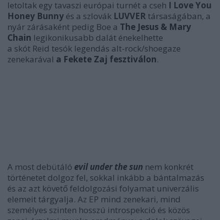
letoltak egy tavaszi európai turnét a cseh
I Love You
Honey Bunny
és a szlovák
LUVVER
társaságában, a
nyár zárásaként pedig Boe a
The Jesus & Mary
Chain
legikonikusabb dalát énekelhette
a
skót Reid tesók legendás alt-rock/shoegaze
zenekarával
a Fekete Zaj fesztiválon
.
A most debütáló
evil under the sun
nem konkrét
történetet dolgoz fel, sokkal inkább a bántalmazás
és az azt követő feldolgozási folyamat univerzális
elemeit tárgyalja. Az EP mind zenekari, mind
személyes szinten hosszú introspekció és közös