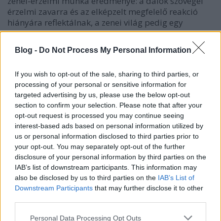
zenei-érzelmi munka eredménye: a dalok szövegei
érzelmi zavarra és az elképzelt megfelelő reakció
hiányára reflektálnak, a zenei világ pedig egy
összezavarodott, megoldásra váró mentális
állapotba rántja be az embert.
Blog -
Do Not Process My Personal Information
A
dühöt, lemondást és keserű humort keverő
evil
under the sun
robbanásszerű vokálrétegeivel és
If you wish to opt-out of the sale, sharing to third parties, or
processing of your personal or sensitive information for
változatos ritmusképleteivel érzelmi csapongást,
targeted advertising by us, please use the below opt-out
hullámzást mutat be, és ezt igyekszik tükrözni
section to confirm your selection. Please note that after your
Martin Wanda
klipje is. A
common man
szövege a
opt-out request is processed you may continue seeing
bántalmazó és a fájdalom felé is daccal fordul,
interest-based ads based on personal information utilized by
szinte csúfolódik a múlt pátoszos elbeszéléséről,
us or personal information disclosed to third parties prior to
amit a dinamikai váltások és az énekvezetés is
your opt-out. You may separately opt-out of the further
erősítenek: a dal kontrollvesztéssel indul, majd újult
disclosure of your personal information by third parties on the
erővel, bosszúvággyal, magabiztossággal zárul.
IAB’s list of downstream participants. This information may
also be disclosed by us to third parties on the
IAB’s List of
Downstream Participants
that may further disclose it to other
third parties.
Please note that this website/app uses one or more Google
Personal Data Processing Opt Outs