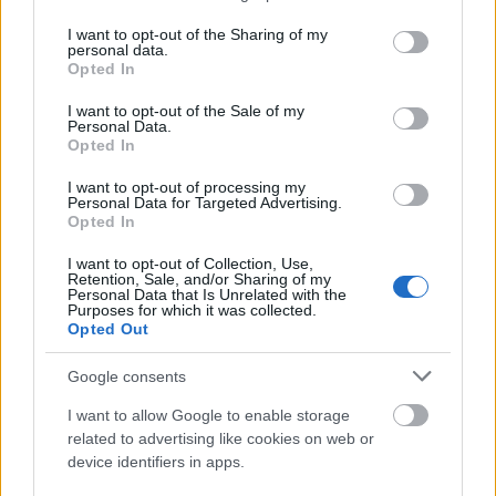
services and may gather and store information including but
not limited to your visit or usage behaviour. You may click to
I want to opt-out of the Sharing of my
personal data.
grant or deny consent to Google and its third-party tags to
Opted In
use your data for below specified purposes in below Google
consent section.
I want to opt-out of the Sale of my
Personal Data.
Opted In
I want to opt-out of processing my
Personal Data for Targeted Advertising.
Opted In
I want to opt-out of Collection, Use,
Retention, Sale, and/or Sharing of my
Personal Data that Is Unrelated with the
Purposes for which it was collected.
Opted Out
Ehhez is forgatott klipet Martin Wanda, ami már egy
Google consents
hete megjelent: ez a videó átrendezi a
common man
hangsúlyait, és megmutatja, hogy akkor a
I want to allow Google to enable storage
legerősebb a boebeck, amikor a lehetőségek
related to advertising like cookies on web or
sokaságával és a túláradó fájdalommal is közösen
device identifiers in apps.
néznek szembe.