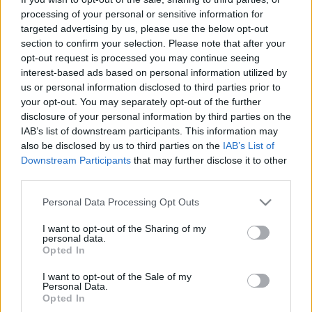
repetitív-mániákus posztpunk, sőt, vannak műfaji
processing of your personal or sensitive information for
kikacsintások is, pl. a
Borostyán az utcán
kb. lo-fi
targeted advertising by us, please use the below opt-out
country-punk, az
Itt az idő
pedig egy lassú szám!
section to confirm your selection. Please note that after your
Más számokban viszont a káosszal is kacérkodik a
opt-out request is processed you may continue seeing
zene
” –
írtuk róla
.
interest-based ads based on personal information utilized by
us or personal information disclosed to third parties prior to
your opt-out. You may separately opt-out of the further
disclosure of your personal information by third parties on the
IAB’s list of downstream participants. This information may
also be disclosed by us to third parties on the
IAB’s List of
Downstream Participants
that may further disclose it to other
third parties.
Szintén új lemezt mutat be a „minél szarabb, annál
Please note that this website/app uses one or more Google
Personal Data Processing Opt Outs
jobb” mottóval játszó, trash-punkos
Buzi Kisfiúk
. „A
services and may gather and store information including but
zenekar szeretné magát végtelenül bunkónak
not limited to your visit or usage behaviour. You may click to
I want to opt-out of the Sharing of my
personal data.
beállítani, ami egy jól működő póz, de a
grant or deny consent to Google and its third-party tags to
Opted In
szórakoztatóan prosztó szövegek és a könnyen
use your data for below specified purposes in below Google
együttordibálható dallamok mellett
talán
az a
consent section.
I want to opt-out of the Sale of my
Personal Data.
titkuk, hogy valójában
talán
nem is azok,
vagy nem
Opted In
csak
” – fejtegettük az év utolsó napján megjelent