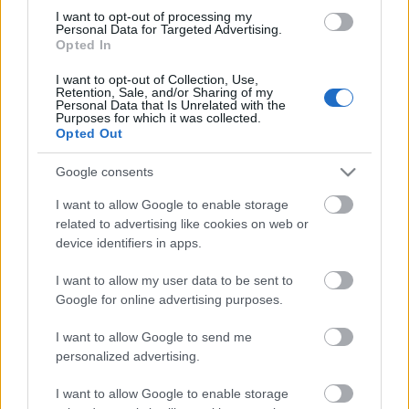
MINDEN SZAR
kapcsán, amire négy
fel- és
I want to opt-out of processing my
átdolgozás is felfért, többek közt a
Trabant
tól az
Itt
Personal Data for Targeted Advertising.
Opted In
van, pedig lófasz se hívta
, és a
Veszélyes Faszfej
-féle
Kispál-paródia, a
Szarrágó faszverő
.
I want to opt-out of Collection, Use,
Retention, Sale, and/or Sharing of my
Personal Data that Is Unrelated with the
Purposes for which it was collected.
Opted Out
Google consents
I want to allow Google to enable storage
related to advertising like cookies on web or
Az estét a szegedi
Kábelok
nyitja, akik egyéni hangot
device identifiers in apps.
hoztak az elmúlt években itthon is felfutott
posztpunkba. Első EP-jüknek például
így örültünk
:
I want to allow my user data to be sent to
„A két lány + egy fiú felállású trió szintis-dobos
Google for online advertising purposes.
számai egy-egy téma mániákus ismétlésére épülnek,
I want to allow Google to send me
egyszerre durvulnak és másznak fülbe; a szövegek
personalized advertising.
pedig abszurd, fekete humorban tobzódnak.”
I want to allow Google to enable storage