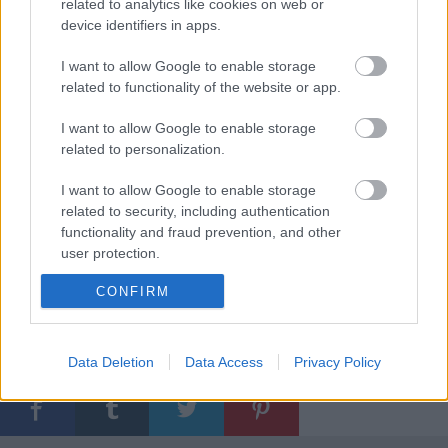
related to analytics like cookies on web or
device identifiers in apps.
I want to allow Google to enable storage
related to functionality of the website or app.
I want to allow Google to enable storage
Kibaszott Emberek, Buzi Kisfiúk, Kábelok
related to personalization.
Helyszín:
Három Holló
Időpont:
2025. február 14. (péntek) 21.00
I want to allow Google to enable storage
Belépő:
250
0 Ft (helyszínen)
related to security, including authentication
Facebook-esemény.
functionality and fraud prevention, and other
user protection.
CONFIRM
Címkék:
programajánló
koncertajánló
három holló
buzi kisfiúk
kibaszott emberek
kábelok
Data Deletion
Data Access
Privacy Policy