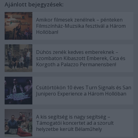
Ajánlott bejegyzések:
Amikor filmesek zenélnek – pénteken
Filmszínház-Muzsika fesztivál a Három
Hollóban!
Dühös zenék kedves embereknek –
szombaton Kibaszott Emberek, Cica és
Korgoth a Palazzo Permanensben!
Csütörtökön 10 éves Turn Signals és San
Junipero Experience a Három Hollóban
A kis segítség is nagy segítség –
Támogatói koncertet ad a szorult
helyzetbe került Bélaműhely