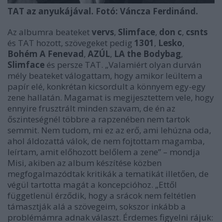
TAT az anyukájával. Fotó: Váncza Ferdinánd.
Az albumra beateket
vervs
,
Slimface
,
don c
,
csnts
és TAT hozott, szövegeket pedig
1301
,
Lesko
,
Bohém A Fenevad
,
AZÚL
,
LA the Bodybag
,
Slimface
és persze TAT. „Valamiért olyan durván
mély beateket válogattam, hogy amikor leültem a
papír elé, konkrétan kicsordult a könnyem egy-egy
zene hallatán. Magamat is megijesztettem vele, hogy
ennyire frusztrált minden szavam, de én az
őszinteségnél többre a rapzenében nem tartok
semmit. Nem tudom, mi ez az erő, ami lehúzna oda,
ahol áldozattá válok, de nem fojtottam magamba,
leírtam, amit előhozott belőlem a zene” – mondja
Misi, akiben az album készítése közben
megfogalmazódtak kritikák a tematikát illetően, de
végül tartotta magát a koncepcióhoz. „Ettől
függetlenül érződik, hogy a srácok nem feltétlen
támasztják alá a szövegeim, sokszor inkább a
problémámra adnak választ.
Érdemes figyelni rájuk: