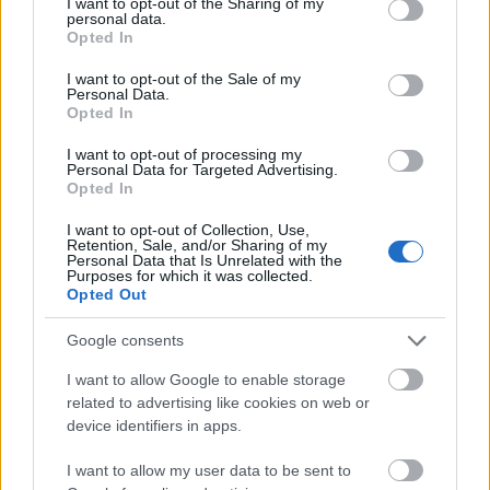
not limited to your visit or usage behaviour. You may click to
I want to opt-out of the Sharing of my
personal data.
grant or deny consent to Google and its third-party tags to
Opted In
use your data for below specified purposes in below Google
consent section.
I want to opt-out of the Sale of my
Personal Data.
Opted In
I want to opt-out of processing my
Personal Data for Targeted Advertising.
Opted In
I want to opt-out of Collection, Use,
Retention, Sale, and/or Sharing of my
Personal Data that Is Unrelated with the
Purposes for which it was collected.
Opted Out
Google consents
I want to allow Google to enable storage
related to advertising like cookies on web or
device identifiers in apps.
Az albumot a Farseers budafoki próbatermében
rögzítették, a beatek szokás szerint Roland SP-404-
I want to allow my user data to be sent to