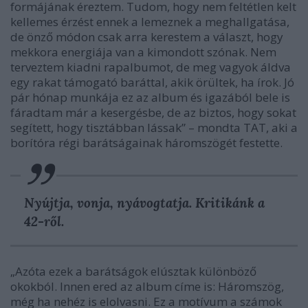
formájának éreztem. Tudom, hogy nem feltétlen kelt
kellemes érzést ennek a lemeznek a meghallgatása,
de önző módon csak arra kerestem a választ, hogy
mekkora energiája van a kimondott szónak. Nem
terveztem kiadni rapalbumot, de meg vagyok áldva
egy rakat támogató baráttal, akik örültek, ha írok. Jó
pár hónap munkája ez az album és igazából bele is
fáradtam már a kesergésbe, de az biztos, hogy sokat
segített, hogy tisztábban lássak” – mondta TAT, aki a
borítóra régi barátságainak háromszögét festette.
Nyújtja, vonja, nyávogtatja. Kritikánk a
42
-ről.
„Azóta ezek a barátságok elúsztak különböző
okokból. Innen ered az album címe is: Háromszög,
még ha nehéz is elolvasni. Ez a motívum a számok