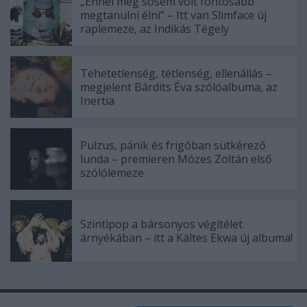
„Ennél még sosem volt fontosabb
megtanulni élni” – Itt van Slimface új
raplemeze, az Indikás Tégely
Tehetetlenség, tétlenség, ellenállás –
megjelent Bárdits Éva szólóalbuma, az
Inertia
Pulzus, pánik és frigóban sütkérező
lunda – premieren Mózes Zoltán első
szólólemeze
Szintipop a bársonyos végítélet
árnyékában – itt a Káltes Ekwa új albuma!