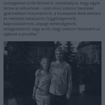
szövegeiben is fel-felmerül, mondhatjuk, hogy egyik
tézise az albumnak – ezen kívül sokszor beszélek
gyermekkori traumáimról, a budapesti lélek élettani
és mentális hatásairól, függőségeimről,
kapcsolataimról, anyagi nehézségekről,
elvágyódásról, vagy arról, hogy sokszor feladnám az
egészet a picsába.”