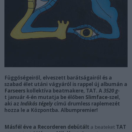
Függőségeiről, elveszett barátságairól és a
szabad élet utáni vágyáról is rappel új albumán a
Farseers
kollektíva beatmakere, TAT. A
3520 g
-
t
január 4-én mutatja be élőben
Slimface
-szel,
aki az
Indikás tégely
című drumless raplemezét
hozza le a Központba. Albumpremier!
Másfél éve a Recorderen debütált
a beateket
TAT