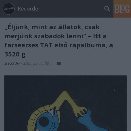
Recorder
„Éljünk, mint az állatok, csak
merjünk szabadok lenni” – Itt a
farseerses TAT első rapalbuma, a
3520 g
srecorder
•
2025. január 03.