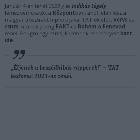
Január 4-én tehát
3520 g
és
Indikás tégely
lemezbemutatók a
Központ
ban, ahol j
elen lesz a
magyar absztrakt hiphop java, TAT-ék előtt
vervs
és
csnts
, utánuk pedig
FAKT
és
Bohém a Fenevad
zenél. B
eugró egy ezres, Facebook-eseményért
katt
ide
.
„Éljenek a beszédhibás rapperek!” – TAT
kedvenc 2023-as zenéi