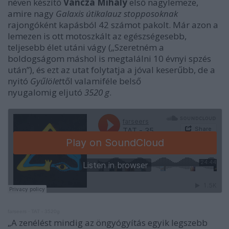
néven készítő
Váncza Mihály
első nagylemeze,
amire nagy
Galaxis útikalauz stopposoknak
rajongóként kapásból 42 számot pakolt. Már azon a
lemezen is ott motoszkált az egészségesebb,
teljesebb élet utáni vágy („S
zeretném a
boldogságom máshol is megtalálni 10 évnyi spzés
után”
), és ezt az utat folytatja a jóval keserűbb, de a
nyitó
Gyűlölet
től valamiféle belső
nyugalomig eljutó
3520 g
.
farseers
·
TAT - 3520g
„A zenélést mindig az öngyógyítás egyik legszebb