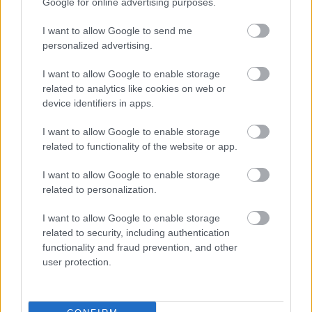
en készültek, a számokat TAT keverte és maszterelte.
Google for online advertising purposes.
„Nem egy teljesen profi cucc, de sikerült
túlszárnyalni az elvárásaimat minden szempontból,
I want to allow Google to send me
büszke vagyok a végeredményre!” – tette hozzá TAT,
personalized advertising.
aki azt is elárulta, hogy elvágyódása volt az album
I want to allow Google to enable storage
egyik fő ihletője.
related to analytics like cookies on web or
device identifiers in apps.
„Régóta vágytam már egy bringatúrára, de soha
nem volt rá időm, viszont tavaly áprilisban
I want to allow Google to enable storage
felmondtam a melóban. Nagyjából ekkor kezdtem
related to functionality of the website or app.
összerakni az albumot is, de éreztem, hogy itt az
ideje végre kicsit megszellőztetni magam és
I want to allow Google to enable storage
szeptemberben elindultam bringával a Fekete-
related to personalization.
tengerhez. Két és fél hétig csak tekertem végig a
Duna mentén, Horvátországon, Szerbián és
I want to allow Google to enable storage
Románián keresztül a Fekete-tengerig Konstancába.
related to security, including authentication
Nagy élmény volt kiszakadni a mindennapjaimból,
functionality and fraud prevention, and other
de jó érzés volt hazaérni a kényelmes életemhez is.
user protection.
Egy hónapnyi szünet után nekiláttam újra és
befejeztem az albumot. A túrára való készülődés, a
túrán szerzett élmények, érzések mind szerepelnek