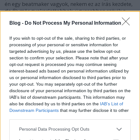
én egy beatmaker vagyok, nekem ez az írás kezdete,
de ők már gyakorlottabbak, ügyesebben szövik a
szálakat.
”
Blog -
Do Not Process My Personal Information
Az albumot TAT végül hosszú válogatás után
szűkített 12 számra. „Nem a tökéletesen szóló
If you wish to opt-out of the sale, sharing to third parties, or
zenéket kerestem, hanem a zenéket, amiktől érzek, a
processing of your personal or sensitive information for
zenéket, amiket érzek. Ha zúg, vagy valamit nem esik
targeted advertising by us, please use the below opt-out
jól hallgatni, esetleg untatnak a reverse loopok –
section to confirm your selection. Please note that after your
ezeknek mind jelentése van. A cél nem egy könnyen
opt-out request is processed you may continue seeing
interest-based ads based on personal information utilized by
élvezhető album elkészítése volt, inkább a saját
us or personal information disclosed to third parties prior to
igényeimet szerettem volna kielégíteni. Ettől
your opt-out. You may separately opt-out of the further
függetlenül én a popzenék közé sorolnám az
disclosure of your personal information by third parties on the
albumom, még ha szövegében erősen
IAB’s list of downstream participants. This information may
antikapitalista is” – mondja TAT, aki a
also be disclosed by us to third parties on the
IAB’s List of
legantikapitalistább trekkre, a
Vakondok
ra („Nem
Downstream Participants
that may further disclose it to other
veszed észre? Minden multi szemét / Nem veszek
third parties.
semmit, mégis körülvesz a szemét”) egy
bevásárlóközpontban forgatott egysnittes klipet.
Please note that this website/app uses one or more Google
Personal Data Processing Opt Outs
services and may gather and store information including but