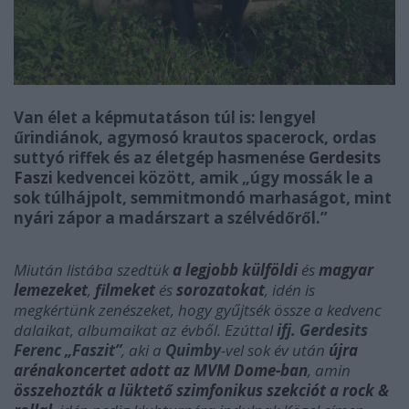
Van élet a képmutatáson túl is: lengyel
űrindiánok, agymosó krautos spacerock, ordas
suttyó riffek és az életgép hasmenése
Gerdesits
Faszi
kedvencei között, amik „úgy mossák le a
sok túlhájpolt, semmitmondó marhaságot, mint
nyári zápor a madárszart a szélvédőről.”
Miután listába szedtük
a legjobb külföldi
és
magyar
lemezeket
,
filmeket
és
sorozatokat
, idén is
megkértünk zenészeket, hogy gyűjtsék össze a kedvenc
dalaikat, albumaikat az évből. Ezúttal
ifj. Gerdesits
Ferenc „Faszit”
, aki a
Quimby
-vel sok év után
újra
arénakoncertet adott az MVM Dome-ban
, amin
összehozták a lüktető szimfonikus szekciót a rock &