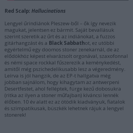
Red Scalp:
Hallucinations
Lengyel űrindiánok Pleszew-ből – ők így nevezik
magukat, jelentsen ez bármit. Saját bevallásuk
szerint szeretik az űrt és az indiánokat, a fuzzos
gitárhangzást és a
Black Sabbath
ot, ez utóbbi
egyértelmű egy doomos stoner zenekarnál, de az
elődökhöz képest elvarázsolt orgonával, szaxofonnal
és némi space rockkal fűszerezik a keménykedést,
amitől még pszichedelikusabb lesz a végeredmény.
Leírva is jól hangzik, de az EP-t hallgatva még
jobban sajnálom, hogy kihagytam az antwerpeni
Desertfestet, ahol felléptek, fürge kezű dobosukra
(ritka az ilyen a stoner műfajban) kíváncsi lennék
élőben. 10 év alatt ez az ötödik kiadványuk, fiatalok
és szimpatikusak, büszkék lehetnek rájuk a lengyel
stonerek!