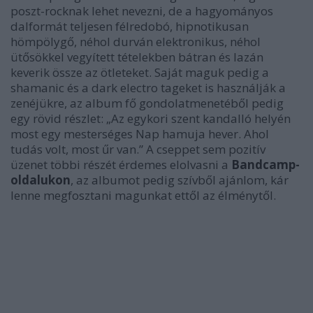
poszt-rocknak lehet nevezni, de a hagyományos
dalformát teljesen félredobó, hipnotikusan
hömpölygő, néhol durván elektronikus, néhol
ütősökkel vegyített tételekben bátran és lazán
keverik össze az ötleteket. Saját maguk pedig a
shamanic és a dark electro tageket is használják a
zenéjükre, az album fő gondolatmenetéből pedig
egy rövid részlet: „Az egykori szent kandalló helyén
most egy mesterséges Nap hamuja hever. Ahol
tudás volt, most űr van.” A cseppet sem pozitív
üzenet többi részét érdemes elolvasni a
Bandcamp-
oldalukon
, az albumot pedig szívből ajánlom, kár
lenne megfosztani magunkat ettől az élménytől.