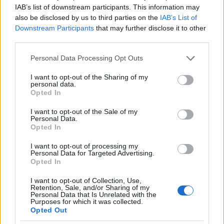
IAB’s list of downstream participants. This information may
also be disclosed by us to third parties on the
IAB’s List of
Downstream Participants
that may further disclose it to other
third parties.
Please note that this website/app uses one or more Google
Personal Data Processing Opt Outs
services and may gather and store information including but
not limited to your visit or usage behaviour. You may click to
I want to opt-out of the Sharing of my
personal data.
grant or deny consent to Google and its third-party tags to
Opted In
use your data for below specified purposes in below Google
consent section.
I want to opt-out of the Sale of my
Personal Data.
Opted In
I want to opt-out of processing my
Personal Data for Targeted Advertising.
Opted In
I want to opt-out of Collection, Use,
Retention, Sale, and/or Sharing of my
Personal Data that Is Unrelated with the
Purposes for which it was collected.
Opted Out