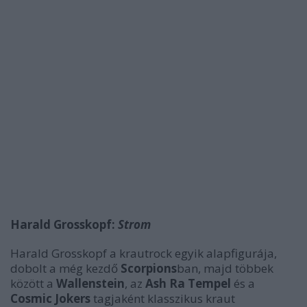
Harald Grosskopf:
Strom
Harald Grosskopf a krautrock egyik alapfigurája,
dobolt a még kezdő
Scorpions
ban, majd többek
között a
Wallenstein
, az
Ash Ra Tempel
és a
Cosmic Jokers
tagjaként klasszikus kraut