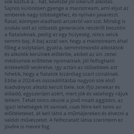
sok köztük a... hát, kevésbé jól sikerült alkotás.
Sajnos különösen gyenge a mainstream, ami eljut az
emberek nagy többségéhez, és nyilván javarészt
fiatal, könnyen eladható arcokról van szó. Mindig is
szokás volt az idősebb generációk részéről beszólni
a fiataloknak, pedig ez egy hülyeség, nincs velük
semmi baj. A baj azzal van, hogy a mainstream által
főleg a súlytalan, gyatra, semmitmondó alkotások
és alkotók kerülnek előtérbe, akiket az ún. zenei
médiumok erőltetve nyomatnak, jól felfogható
érdekektől vezérelve, így aztán az idősebbek azt
hihetik, hogy a fiatalok kizárólag szart csinálnak.
Ebbe a 2024-es összeállításba nagyon sok első
kiadványos alkotó került bele, sok ifjú zenekar és
előadó, egyszerűen azért, mert jók és valahogy rájuk
leltem. Tehát nincs okunk a jövő miatt aggódni, az
igazi tehetségek itt vannak, csak félre kell tenni az
előítéleteket, át kell látni a műmájereken és élvezni a
valódi művészetet. A felhozatalt látva szerintem ez
jövőre is menni fog.