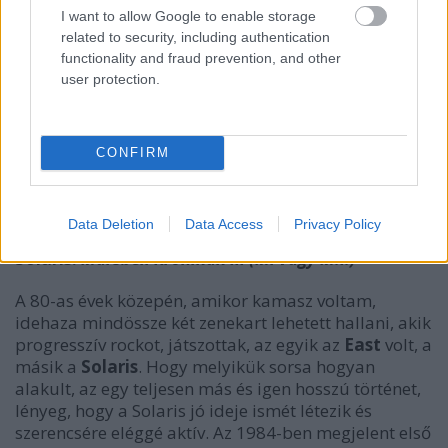
I want to allow Google to enable storage
related to security, including authentication
functionality and fraud prevention, and other
user protection.
CONFIRM
Data Deletion
Data Access
Privacy Policy
Solaris:
Marsbéli Krónikák III (Mi vagy M.I.)
A 80-as évek közepén, amikor kamasz voltam,
idehaza mindössze két zenekart lehetett hallani, akik
progresszív rockot, játszottak, az egyik az
East
volt, a
másik a
Solaris
. Hogy melyikük sorsa hogyan
alakult, az egy teljesen más és igen hosszú történet,
lényeg, hogy a Solaris jó ideje ismét létezik és
szerencsére eléggé aktív. Az 1984-ben megjelent első