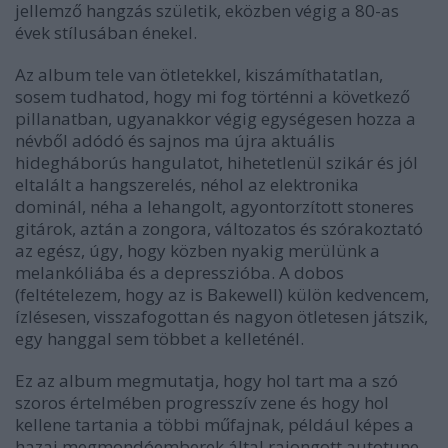
jellemző hangzás születik, eközben végig a 80-as
évek stílusában énekel.
Az album tele van ötletekkel, kiszámíthatatlan,
sosem tudhatod, hogy mi fog történni a következő
pillanatban, ugyanakkor végig egységesen hozza a
névből adódó és sajnos ma újra aktuális
hidegháborús hangulatot, hihetetlenül szikár és jól
eltalált a hangszerelés, néhol az elektronika
dominál, néha a lehangolt, agyontorzított stoneres
gitárok, aztán a zongora, változatos és szórakoztató
az egész, úgy, hogy közben nyakig merülünk a
melankóliába és a depresszióba. A dobos
(feltételezem, hogy az is Bakewell) külön kedvencem,
ízlésesen, visszafogottan és nagyon ötletesen játszik,
egy hanggal sem többet a kelleténél.
Ez az album megmutatja, hogy hol tart ma a szó
szoros értelmében progresszív zene és hogy hol
kellene tartania a többi műfajnak, például képes a
hazai megmondóemberek által rajongott autotune-