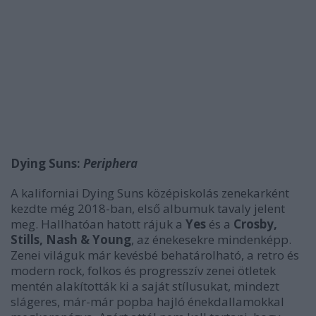
Dying Suns:
Periphera
A kaliforniai Dying Suns középiskolás zenekarként
kezdte még 2018-ban, első albumuk tavaly jelent
meg. Hallhatóan hatott rájuk a
Yes
és a
Crosby,
Stills, Nash & Young
, az énekesekre mindenképp.
Zenei világuk már kevésbé behatárolható, a retro és
modern rock, folkos és progresszív zenei ötletek
mentén alakították ki a saját stílusukat, mindezt
slágeres, már-már popba hajló énekdallamokkal