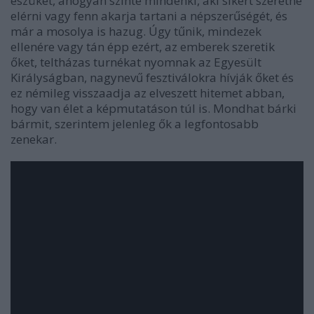
eszüket, ahogyan szinte mindenki, aki sikert szeretne
elérni vagy fenn akarja tartani a népszerűségét, és
már a mosolya is hazug. Úgy tűnik, mindezek
ellenére vagy tán épp ezért, az emberek szeretik
őket, teltházas turnékat nyomnak az Egyesült
Királyságban, nagynevű fesztiválokra hívják őket és
ez némileg visszaadja az elveszett hitemet abban,
hogy van élet a képmutatáson túl is. Mondhat bárki
bármit, szerintem jelenleg ők a legfontosabb
zenekar.