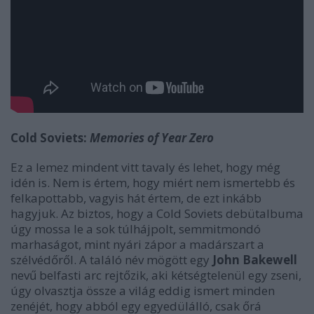
Cold Soviets:
Memories of Year Zero
Ez a lemez mindent vitt tavaly és lehet, hogy még
idén is. Nem is értem, hogy miért nem ismertebb és
felkapottabb, vagyis hát értem, de ezt inkább
hagyjuk. Az biztos, hogy a Cold Soviets debütalbuma
úgy mossa le a sok túlhájpolt, semmitmondó
marhaságot, mint nyári zápor a madárszart a
szélvédőről. A találó név mögött egy
John Bakewell
nevű belfasti arc rejtőzik, aki kétségtelenül egy zseni,
úgy olvasztja össze a világ eddig ismert minden
zenéjét, hogy abból egy egyedülálló, csak őrá