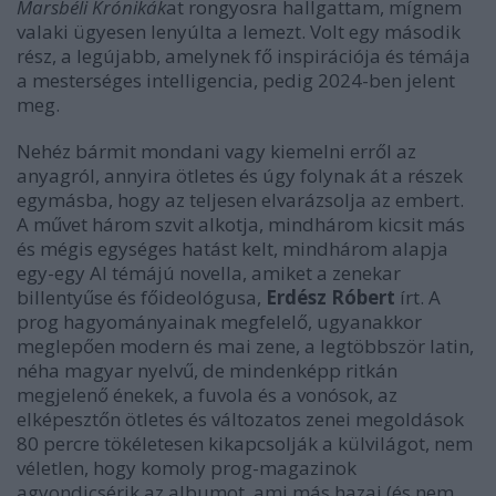
Marsbéli Krónikák
at rongyosra hallgattam, mígnem
valaki ügyesen lenyúlta a lemezt. Volt egy második
rész, a legújabb, amelynek fő inspirációja és témája
a mesterséges intelligencia, pedig 2024-ben jelent
meg.
Nehéz bármit mondani vagy kiemelni erről az
anyagról, annyira ötletes és úgy folynak át a részek
egymásba, hogy az teljesen elvarázsolja az embert.
A művet három szvit alkotja, mindhárom kicsit más
és mégis egységes hatást kelt, mindhárom alapja
egy-egy AI témájú novella, amiket a zenekar
billentyűse és főideológusa,
Erdész Róbert
írt. A
prog hagyományainak megfelelő, ugyanakkor
meglepően modern és mai zene, a legtöbbször latin,
néha magyar nyelvű, de mindenképp ritkán
megjelenő énekek, a fuvola és a vonósok, az
elképesztőn ötletes és változatos zenei megoldások
80 percre tökéletesen kikapcsolják a külvilágot, nem
véletlen, hogy komoly prog-magazinok
agyondicsérik az albumot, ami más hazai (és nem