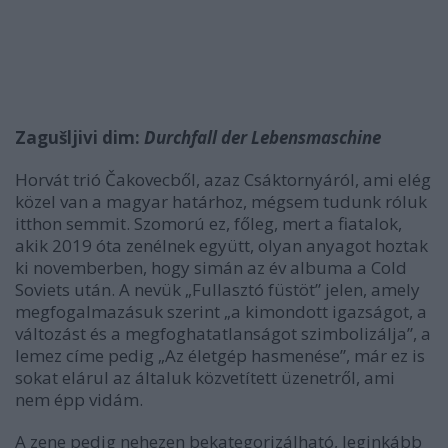
Zagušljivi dim:
Durchfall der Lebensmaschine
Horvát trió Čakovecből, azaz Csáktornyáról, ami elég
közel van a magyar határhoz, mégsem tudunk róluk
itthon semmit. Szomorú ez, főleg, mert a fiatalok,
akik 2019 óta zenélnek együtt, olyan anyagot hoztak
ki novemberben, hogy simán az év albuma a Cold
Soviets után. A nevük „Fullasztó füstöt” jelen, amely
megfogalmazásuk szerint „a kimondott igazságot, a
változást és a megfoghatatlanságot szimbolizálja”, a
lemez címe pedig „Az életgép hasmenése”, már ez is
sokat elárul az általuk közvetített üzenetről, ami
nem épp vidám.
A zene pedig nehezen bekategorizálható, leginkább