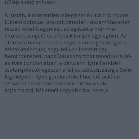
túllép a régi stíluson.
A lustán, álomszerűen lebegő zenék alá trip-hopos,
lüktető dobokat játszott, váratlan, kiszámíthatatlan
részek követik egymást, az egészet a már-már
eltúlzott zengető és effektek tartják egységben. Az
album azonnal behúz a saját különleges világába,
szinte átélhetjük, hogy milyen lehetett egy
bemindenezett, napsütéses szombat mondjuk a 60-
as évek Londonjában, a délutáni Hyde Parkbéli
csatangolástól egészen a teljes szétcsúszásig a Soho
legmélyén – ilyen gondolatokat hoz elő belőlem,
szóval üt az album rendesen. De ha valaki
rajtamarad, hát ennél nagyobb baj ne érje.