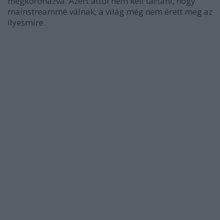
megkoronázva.
Azért attól nem kell tartani, hogy
mainstreammé válnak, a világ még nem érett meg az
ilyesmire.