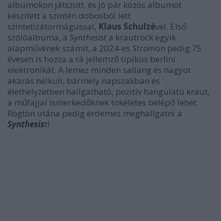
albumokon játszott, és jó pár közös albumot
készített a szintén dobosból lett
szintetizátormágussal,
Klaus Schulzé
vel. Első
szólóalbuma, a
Synthesist
a krautrock egyik
alapművének számít, a 2024-es
Strom
on pedig 75
évesen is hozza a rá jellemző tipikus berlini
elektronikát. A lemez minden sallang és nagyot
akarás nélküli, bármely napszakban és
élethelyzetben hallgatható, pozitív hangulatú kraut,
a műfajjal ismerkedőknek tökéletes belépő lehet.
Rögtön utána pedig érdemes meghallgatni a
Synthesis
t!