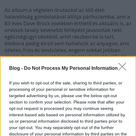
Az album a végtelen űrutazást az idő-élet-
halandóság gondolatával állítja párhuzamba, ami a
83 éves Dave Brock esetében érthető és aktuális is, az
orvosok tavaly kevesebb fellépést javasoltak neki
egészségügyi okokból, amit részben be is tart,
életkora pedig kicsit sem hallatszik az anyagon, ami
ötletes, friss és lendületes, engem sokkal jobban
meggyőzött, mint néhány túlértékelt, újabb előadó.
És mivel olyan nincs, hogy egy évben csak egy
Blog -
Do Not Process My Personal Information
Hawkwind cucc jöjjön ki, tripla albumon
megjelentették a tavaly, szeptember 29-én a Royal
Albert Hallban adott koncertjüket egy, a próbákon
If you wish to opt-out of the sale, sharing to third parties, or
és a soundchecken felvett bónusz anyaggal
processing of your personal or sensitive information for
megfejelve. Mivel ezen a bulin volt szerencsénk
targeted advertising by us, please use the below opt-out
section to confirm your selection. Please note that after your
személyesen is részt venni, hatalmas öröm újra
opt-out request is processed you may continue seeing
hallani és átélni az eseményt. Hawkwind forever!
interest-based ads based on personal information utilized by
us or personal information disclosed to third parties prior to
your opt-out. You may separately opt-out of the further
disclosure of your personal information by third parties on the