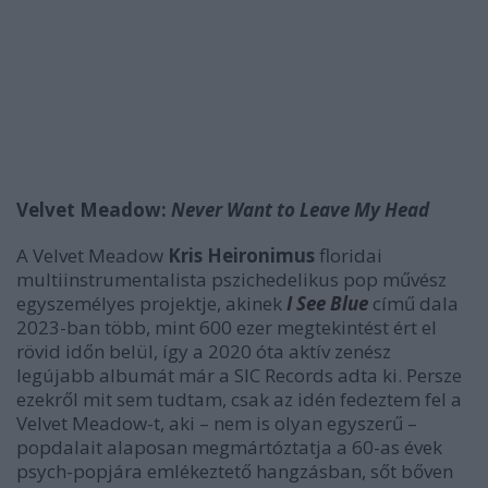
Velvet Meadow:
Never Want to Leave My Head
A Velvet Meadow
Kris Heironimus
floridai
multiinstrumentalista pszichedelikus pop művész
egyszemélyes projektje, akinek
I See Blue
című dala
2023-ban több, mint 600 ezer megtekintést ért el
rövid időn belül, így a 2020 óta aktív zenész
legújabb albumát már a SIC Records adta ki. Persze
ezekről mit sem tudtam, csak az idén fedeztem fel a
Velvet Meadow-t, aki – nem is olyan egyszerű –
popdalait alaposan megmártóztatja a 60-as évek
psych-popjára emlékeztető hangzásban, sőt bőven