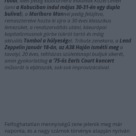
rollal
, idén pedig klubturnéra indulnak Közel címen
(ami
a Kobuciban indul május 30-31-én egy dupla
bulival
), a
Marlboro Man
nel pedig felújítva,
remaszterelve hozta ki újra a 30 éves klasszikus
lemezüket, a rendszerváltás utáni, káeurópai
kapitalizmusnak görbe tükröt tartó és máig
aktuális
Tombol a hülyeség
et. Tribute zenekara, a
Lead
Zeppelin
január 18-án, az A38 Hajón ismétli meg
a
tavalyi, 20 éves, teltházas születésnapi bulijuk sikerét,
amin gyakorlatilag
a
‘75-ös Earls Court koncert
műsorát is eljátsszák, sok-sok improvizációval.
Felfoghatatlan mennyiségű zene jelenik meg már
naponta, és a nagy számok törvénye alapján nyilván