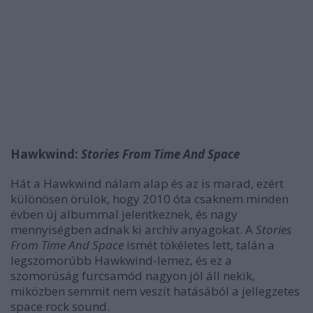
Hawkwind:
Stories From Time And Space
Hát a Hawkwind nálam alap és az is marad, ezért
különösen örülök, hogy 2010 óta csaknem minden
évben új albummal jelentkeznek, és nagy
mennyiségben adnak ki archív anyagokat. A
Stories
From Time And Space
ismét tökéletes lett, talán a
legszomorúbb Hawkwind-lemez, és ez a
szomorúság furcsamód nagyon jól áll nekik,
miközben semmit nem veszít hatásából a jellegzetes
space rock sound.