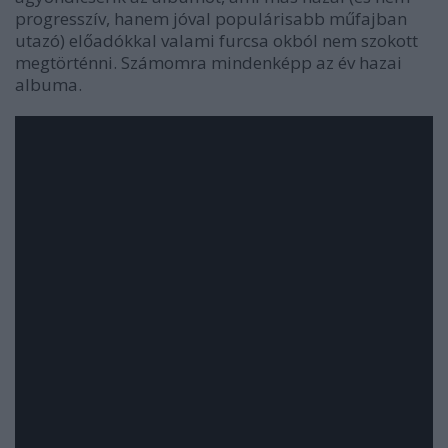
progresszív, hanem jóval populárisabb műfajban
utazó) előadókkal valami furcsa okból nem szokott
megtörténni. Számomra mindenképp az év hazai
albuma.