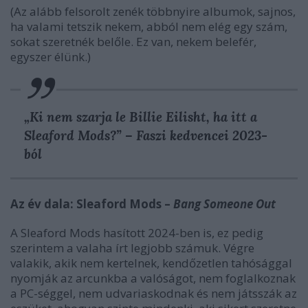
(Az alább felsorolt zenék többnyire albumok, sajnos,
ha valami tetszik nekem, abból nem elég egy szám,
sokat szeretnék belőle. Ez van, nekem belefér,
egyszer élünk.)
„Ki nem szarja le Billie Eilisht, ha itt a
Sleaford Mods?” – Faszi kedvencei 2023-
ból
Az év dala: Sleaford Mods –
Bang Someone Out
A Sleaford Mods hasított 2024-ben is, ez pedig
szerintem a valaha írt legjobb számuk. Végre
valakik, akik nem kertelnek, kendőzetlen tahósággal
nyomják az arcunkba a valóságot, nem foglalkoznak
a PC-séggel, nem udvariaskodnak és nem játsszák az