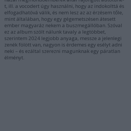
t, ill. a vocodert úgy használni, hogy az indokolttá és
elfogadhatóvá válik, és nem lesz az az érzésem tőle,
mint általában, hogy egy gégemetszésen átesett
ember magyaráz nekem a buszmegállóban. Szóval
ez az album szólt nálunk tavaly a legtöbbet,
szerintem 2024 legjobb anyaga, messze a jelenlegi
zenék fölött van, nagyon is érdemes egy esélyt adni
neki – és ezáltal szerezni magunknak egy páratlan
élményt.