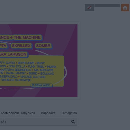
SÜTI BEÁLLÍTÁSOK MÓDOSÍTÁSA
Adatvédelem, irányelvek
Kapcsolat
Támogatás