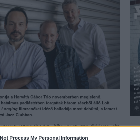
pontja a Horváth Gábor Trió novemberben megjelenő,
atalmas padlástérben forgattak három részből álló Loft
a
Longing
filmzenéket idéző balladája most debütál, a lemezt
st Jazz Clubban.
írtam egy magányos éjszakán. Jellemző rám, hogy általában minden
g ez a fajta világ kevésbé van jelen a jazz-zenében. Azt hiszem,
, ami már gyermekkorom óta rabul ejtett. Szerintem izgalmas
BEL
Not Process My Personal Information