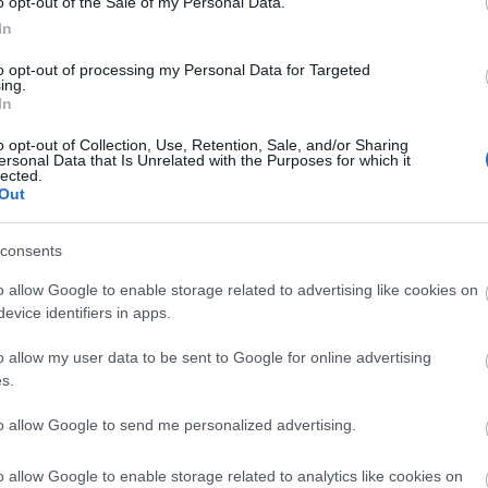
o opt-out of the Sale of my Personal Data.
In
to opt-out of processing my Personal Data for Targeted
ing.
In
o opt-out of Collection, Use, Retention, Sale, and/or Sharing
ersonal Data that Is Unrelated with the Purposes for which it
lected.
Out
consents
rző, producer és a Bartók Konzervatórium tanára. A hazai jazz
o allow Google to enable storage related to advertising like cookies on
Transform Quintet
alapítója és
Gereben Zita
zenekarának tagja,
evice identifiers in apps.
azz-zongoristával,
Joey Calderazzo
val is. Saját triójával, melynek
i Attila
dobos, az ötödik lemezét készítette el. A november 15-én
o allow my user data to be sent to Google for online advertising
 5-én mutatják be a Budapest Jazz Clubban.
s.
to allow Google to send me personalized advertising.
madójával:
o allow Google to enable storage related to analytics like cookies on