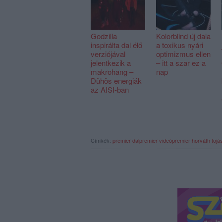
Godzilla
Kolorblind új dala
inspirálta dal élő
a toxikus nyári
verziójával
optimizmus ellen
jelentkezik a
– itt a szar ez a
makrohang –
nap
Dühös energiák
az AISI-ban
Címkék:
premier
dalpremier
videópremier
horváth tojá