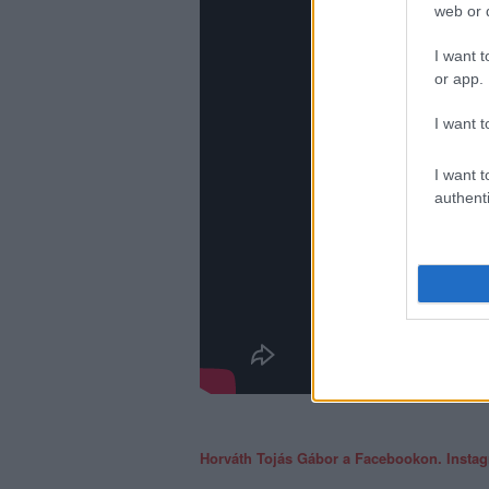
web or d
I want t
or app.
I want t
I want t
authenti
Horváth Tojás Gábor a Facebookon.
Insta