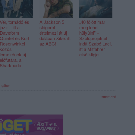
Vér, tornádó és
A Jackson 5
„40 fölött már
jazz – itt a
slágerét
meg lehet
Daveform
értelmezi át új
hülyülni” –
Quintet és Kurt
dalában Xike: itt
Szólóprojektet
Rosenwinkel
az ABC!
indít Szabó Laci,
közös
itt a Mitfahrer
lemezének új
első klipje
előfutára, a
Sharknado
s gábor
komment