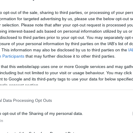
 az improvizációval. A dal kézi dobolással indul, mintha egy
Hans
 persze nem hangzásában, de ritmusképletében igen, és úgy is
to opt-out of the sale, sharing to third parties, or processing of your per
meséli
Horváth „Tojás” Gábor
, akit a James Webb teleszkóp
formation for targeted advertising by us, please use the below opt-out s
lni a csillagászat. Emiatt és a dalok sokszínű hangzásvilága miatt
r selection. Please note that after your opt-out request is processed y
snittes, vágás nélküli videósorozatot forgattak
Darvas Bence
eing interest-based ads based on personal information utilized by us or
disclosed to third parties prior to your opt-out. You may separately opt-
losure of your personal information by third parties on the IAB’s list of
isok-számod? Horváth Tojás Gábor válaszol
. This information may also be disclosed by us to third parties on the
IA
. A hallgató szemével járt körbe minket. A videók egyetlen
Participants
that may further disclose it to other third parties.
tszett az élő zene ilyen típusú rögzítése, ahol a kamera állandóan
 that this website/app uses one or more Google services and may gath
tha egy FPS számítógépjátékban lennénk, és a néző, aki játszik
ag. Mindent csak egyszer játszottunk el, minden pontosan úgy
including but not limited to your visit or usage behaviour. You may click 
zítve lett, szóval az élő zene varázsára, az adott pillanatban
 to Google and its third-party tags to use your data for below specifi
áltunk” – emeli ki Gábor.
ogle consent section.
l Data Processing Opt Outs
o opt-out of the Sharing of my personal data.
In