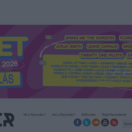
Mi a Recorder?
Hol a Recorder?
Előfizetés
Régi Recorderek