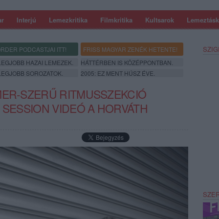
ar
Interjú
Lemezkritika
Filmkritika
Kultsarok
Lemeztásk
SZIG
RDER PODCASTJAI ITT!
FRISS MAGYAR ZENÉK HETENTE!
 LEGJOBB HAZAI LEMEZEK.
HÁTTÉRBEN IS KÖZÉPPONTBAN.
 LEGJOBB SOROZATOK.
2005: EZ MENT HÚSZ ÉVE.
MER-SZERŰ RITMUSSZEKCIÓ
 SESSION VIDEÓ A HORVÁTH
SZE