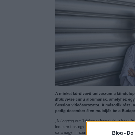
A minket körülvevő univerzum a kiinduló
Multiverse
című albumának, amelyhez egy h
Session videósorozatot. A második rész, 
pedig december 5-én mutatják be a Budape
„A
Longing
című dalomat hajnali fél 3 körül 
lemezre írok egy himnuszszerű balladát, pedi
ez a nagy filmzene-szeretetemnek köszönhető
Blog -
Do 