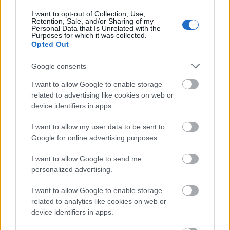
és a
Tariqa
vezetőjeként ismert
Saïd Tichiti
új
I want to opt-out of Collection, Use,
zenekarában a
Jü
gitárosával és a
Manaky
triójával
Retention, Sale, and/or Sharing of my
Personal Data that Is Unrelated with the
öltöztet dubba, funkba és pszichedéliába
afro-
Purposes for which it was collected.
arab transzzenés gnawa dalokat.
Opted Out
Sababa 5
Google consents
Előzenekar:
Said Chalaban
(lemezbemutató)
Helyszín:
Magyar Zene Háza
I want to allow Google to enable storage
related to advertising like cookies on web or
Időpont:
2024. október 2. (szerda) 19.30-22.00
device identifiers in apps.
Belépő:
5000 Ft
Jegyvásárlás.
Facebook-esemény.
További infók.
I want to allow my user data to be sent to
Google for online advertising purposes.
I want to allow Google to send me
personalized advertising.
I want to allow Google to enable storage
related to analytics like cookies on web or
device identifiers in apps.