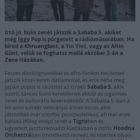
Irtó jó, bulis zenét játszik a Sababa 5, akiket
még
Iggy Pop
is pörgetett a rádióműsorában. Ha
bírod a
Khruangbin
t, a
Yin Yint, vagy az
Altin
Gün
t, velük se foghatsz mellé október 2-án a
Zene Házá
ban.
Feszes diszkógrúvokkal és afro-funkos beütéssel
játszik közel-keleti dallamokat, és erre néha még
japán popot is ráúsztat az izraeli
Sababa 5
, akik
sodró, táncos bulit kerekítenek ebből az izgalmas
zenei és kulturális keveredésből. A Sababa 5-ban a
tel-avivi színtér veteránjai álltak össze, akik
játszottak már
szörfös-pszichedelikus, afrikai-arab
hatású (főleg etióp) zenét
a
Tigris
ben és
ugyanezt jazzfunkosabb kiadásban a tízfős
Hoodna
Orchestrá
ban (mindkettő remek), és kísértek olyan