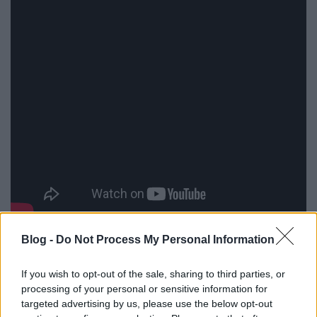
Blog -
Do Not Process My Personal Information
A gyorsan elkapkodott kislemezek után 2022-ben
jött ki az első, instrumentális nagylemezük (
Sababa
5
) az izraeli globálzenei kiadónál, a
Batov
If you wish to opt-out of the sale, sharing to third parties, or
Records
nál, amit egy évvel később az
Aspan
folyós,
processing of your personal or sensitive information for
targeted advertising by us, please use the below opt-out
elomlós, lágyan pszichedelikus rockja követett. Idén