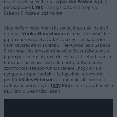
izraeli énekesnőket, mint
a pár éve Pesten is járt
,
perzsapopos
Liraz
– az igazi áttörést mégis a
Sababa 5 hozta el számukra.
Alapvetően instrumentális zenét játszanak, de első
dalaikat
Yurika Hanashimá
val, a hastáncosból lett
japán énekesnővel adták ki, aki egészen kalandos
úton keveredett el Tokióból Tel-Avivba, és a Sababa
5 hétincses kislemezein énekelt először felvételen. A
japán pop pedig olyan érdekes hatást keltett ezzel a
hatvanas-hetvenes évekből merítő, fülbemászó,
szörfrockos-arabos-funkos zenével, hogy arra a
nyugat-európai rádiók is felfigyeltek, a
Nasnusá
t
például
Gilles Peterson
, az angolok ízlésformáló
rádiósa is pörgette, és
Iggy Pop
is teret adott nekik a
BBC Radio 6-es műsorában.