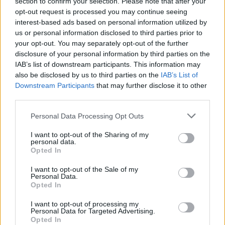
section to confirm your selection. Please note that after your
pedig Yurikával is kihoztak egy nagylemezt (
Kokoro
),
opt-out request is processed you may continue seeing
amin a korai single-öket fésülték össze az új
interest-based ads based on personal information utilized by
számaikkal.
us or personal information disclosed to third parties prior to
your opt-out. You may separately opt-out of the further
Szívesen játszanak más énekesekkel is, van daluk az
disclosure of your personal information by third parties on the
izraeli aktivista-zenész
Barak Cohen
nel, az
ukrán
IAB’s list of downstream participants. This information may
énekes-dalszerző
Anton Koliadko
val, a török
also be disclosed by us to third parties on the
IAB’s List of
szintis-énekesnő
Canay Dogan
nal, de játszottak
Downstream Participants
that may further disclose it to other
már török népdalt is (amit
Leylim Ley
címmel az
Altin
third parties.
Gün
is felvett a legutóbbi lemezére)
Aviv Ezra
izraeli
zenésszel. Telitalálat a jemeni zsidó énekesnővel,
Please note that this website/app uses one or more Google
Personal Data Processing Opt Outs
Shiran Tzfirá
val készített EP-jük is, akit szintén ők
services and may gather and store information including but
fedeztek fel, és gyerekkorának fontos arab és zsidó
not limited to your visit or usage behaviour. You may click to
I want to opt-out of the Sharing of my
personal data.
dalait dolgozták fel a
Rali
ra.
grant or deny consent to Google and its third-party tags to
Opted In
use your data for below specified purposes in below Google
„AMIKOR GNAWA ZENÉT JÁTSZOM, TRANSZBA ESEK” –
consent section.
I want to opt-out of the Sale of my
Personal Data.
SAÏD TICHITI-INTERJÚNK
Opted In
Budapestre a négyfős, instrumentális
I want to opt-out of processing my
alapfelállásban érkezik a Sababa 5, akik előtt a
Saïd
Personal Data for Targeted Advertising.
Opted In
Chalaban
mutatja be első nagylemezét.
A
Chalaban