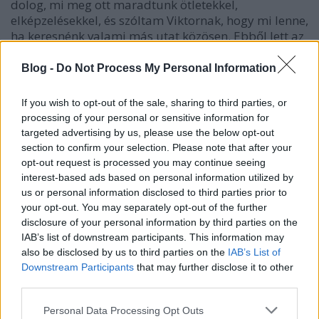
dolog, mi meg ott maradtunk ötletekkel,
elképzelésekkel, és szóltam Viktornak, hogy mi lenne,
ha keresnénk valami más utat közösen. Ebből lett az
VMLAVT CAESAR.
Blog -
Do Not Process My Personal Information
Eleinte nagyon kezdetleges cuccokon pötyörésztünk,
sőt, alig volt valamink, amivel zenélhettünk.
If you wish to opt-out of the sale, sharing to third parties, or
Megvettük a piacon legolcsóbban elérhető szintiket,
processing of your personal or sensitive information for
és próbáltunk valami, legalább számunkra
targeted advertising by us, please use the below opt-out
elviselhető dolgot csinálni. Ez aztán egyre jobban
section to confirm your selection. Please note that after your
ment, tartottunk házibulikat, ahol a szárnyainkat
opt-out request is processed you may continue seeing
próbálgattuk.. visszanézve, ezek nyilván elég bénák
interest-based ads based on personal information utilized by
voltak, de valahogy muszáj volt emberek elé állni.
us or personal information disclosed to third parties prior to
Aztán nagyobb közönség elé vittük a dolgot. Először
your opt-out. You may separately opt-out of the further
a Vittulában jártunk, ahol egy nagyon jó hangulatú
disclosure of your personal information by third parties on the
bulit csináltunk. Aztán jött a Gólya, a Központ, a
IAB’s list of downstream participants. This information may
Szimpla, a Dürer Tilos Maraton… utóbbi volt az
also be disclosed by us to third parties on the
IAB’s List of
egyik legjobb bulink talán. Valamiért a
Downstream Participants
that may further disclose it to other
third parties.
szimplásoknak annyira megtetszettünk, hogy idénre
havi egy alkalmat kaptunk, amit azért is szeretünk,
Please note that this website/app uses one or more Google
Personal Data Processing Opt Outs
mert ki tudjunk próbálni az új ötleteinket.”