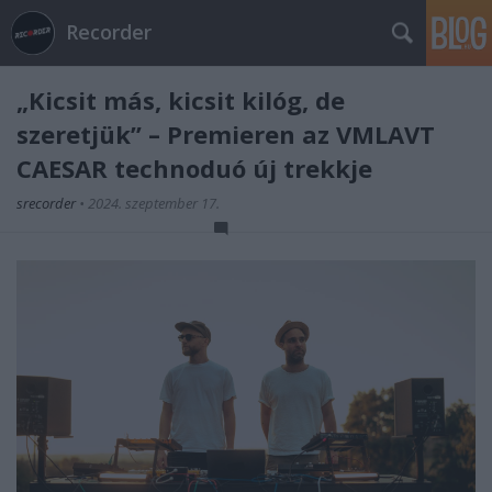
Recorder
„Kicsit más, kicsit kilóg, de
szeretjük” – Premieren az VMLAVT
CAESAR technoduó új trekkje
srecorder
•
2024. szeptember 17.