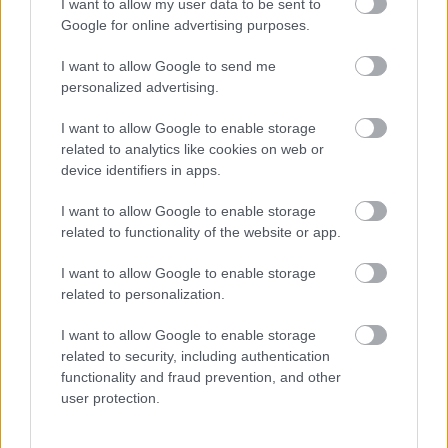
egymáshoz, egymásba folyva alkotnak egységet, de
I want to allow my user data to be sent to
értelmezhetők külön-külön is, viszont nem egy egész
Google for online advertising purposes.
nagylemez terjedelemnyi. A
God & Monkey
val
csináltunk hasonlókat még az
LP
előtt
(ezekről
itt
,
itt
I want to allow Google to send me
és
itt
írtunk – a szerk)
. Viktornak tetszett az elképzelés,
personalized advertising.
és adta magát, hogy egy rég játszott témánkat
I want to allow Google to enable storage
kezdjük el kidolgozni. Ebből lett az első trekk, az
Ira
related to analytics like cookies on web or
Machina
, ami megadja az alaphagulatot. Ebből
device identifiers in apps.
folyunk bele a
Transitions
be (ez a most megjelenő
dal), ami egy tök más világot hoz ritmikában,
I want to allow Google to enable storage
hangulatban, érzetben. A harmadikat még írjuk, de
related to functionality of the website or app.
az elképzelés az, hogy egy jóval őrlősebb, gyorsabb,
sötétebb technót készítünk.
MODVS OPERAND
I want to allow Google to enable storage
LVNATIK
az EP címe egyébként.”
related to personalization.
Az új dalról:
I want to allow Google to enable storage
related to security, including authentication
„Transitions
mint átmenet, átváltozás… prózai
functionality and fraud prevention, and other
szinten az első és utolsó számokat összekötő
user protection.
középső testvér. Kicsit más, kicsit kilóg, de szeretjük.
Metább szinten, az életünkben végbemenő