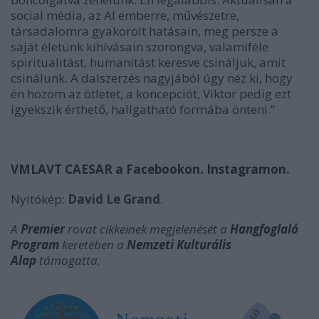
social média, az AI emberre, művészetre,
társadalomra gyakorolt hatásain, meg persze a
saját életünk kihívásain szorongva, valamiféle
spiritualitást, humanitást keresve csináljuk, amit
csinálunk. A dalszerzés nagyjából úgy néz ki, hogy
én hozom az ötletet, a koncepciót, Viktor pedig ezt
igyekszik érthető, hallgatható formába önteni.”
VMLAVT CAESAR a Facebookon.
Instagramon.
Nyitókép:
David Le Grand
.
A
Premier
rovat cikkeinek megjelenését
a
Hangfoglaló
Program
keretében a
Nemzeti Kulturális
Alap
támogatta.