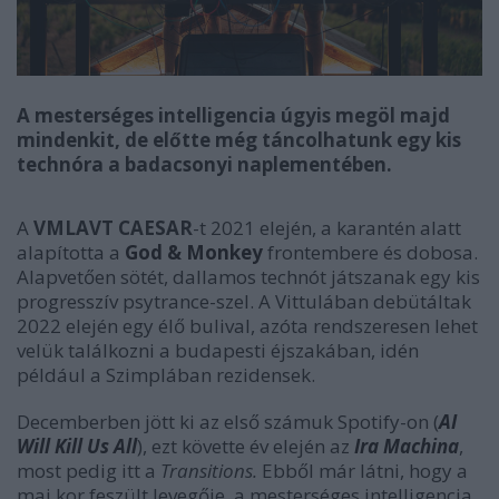
A mesterséges intelligencia úgyis megöl majd
mindenkit, de előtte még táncolhatunk egy kis
technóra a badacsonyi naplementében.
A
VMLAVT CAESAR
-t 2021 elején, a karantén alatt
alapította
a
God & Monkey
frontembere és dobosa.
Alapvetően sötét, dallamos technót játszanak egy kis
progresszív psytrance-szel. A Vittulában debütáltak
2022 elején egy élő bulival, azóta rendszeresen lehet
velük találkozni a budapesti éjszakában, idén
például a Szimplában rezidensek.
Decemberben jött ki az első számuk Spotify-on (
AI
Will Kill Us All
), ezt követte év elején az
Ira Machina
,
most pedig itt a
Transitions.
Ebből már látni, hogy a
mai kor feszült levegője, a mesterséges intelligencia