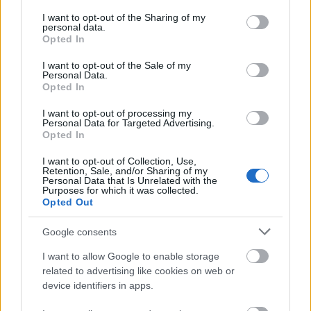
services and may gather and store information including but
not limited to your visit or usage behaviour. You may click to
I want to opt-out of the Sharing of my
personal data.
grant or deny consent to Google and its third-party tags to
Opted In
use your data for below specified purposes in below Google
consent section.
I want to opt-out of the Sale of my
Personal Data.
Opted In
I want to opt-out of processing my
Personal Data for Targeted Advertising.
Opted In
I want to opt-out of Collection, Use,
Retention, Sale, and/or Sharing of my
Personal Data that Is Unrelated with the
Purposes for which it was collected.
Opted Out
Orbán Ádám és Arany Viktor. Fotó:
Petrák Sári
.
Google consents
Az EP-ről:
I want to allow Google to enable storage
related to advertising like cookies on web or
„Jött az ötletem, hogy kéne csinálni egy olyan
device identifiers in apps.
kompozíciót, ahol a dalok szervesen kapcsolódnak