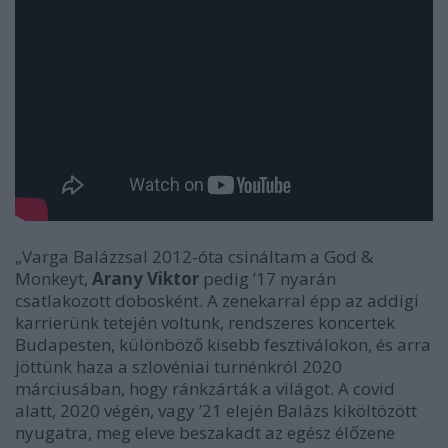
„Varga Balázzsal 2012-óta csináltam a God &
Monkeyt,
Arany Viktor
pedig ’17 nyarán
csatlakozott dobosként. A zenekarral épp az addigi
karrierünk tetején voltunk, rendszeres koncertek
Budapesten, különböző kisebb fesztiválokon, és arra
jöttünk haza a szlovéniai turnénkról 2020
márciusában, hogy ránkzárták a világot. A covid
alatt, 2020 végén, vagy ’21 elején Balázs kiköltözött
nyugatra, meg eleve beszakadt az egész élőzene