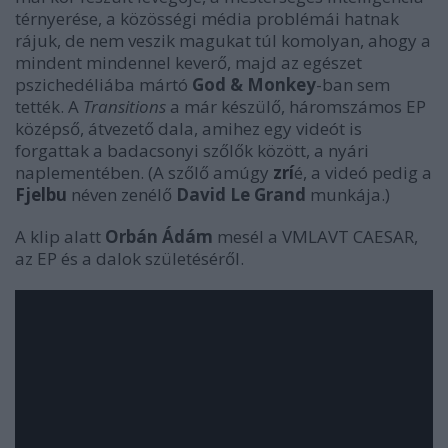
térnyerése, a közösségi média problémái hatnak
rájuk, de nem veszik magukat túl komolyan, ahogy a
mindent mindennel keverő, majd az egészet
pszichedéliába mártó
God & Monkey
-ban sem
tették. A
Transitions
a már készülő, háromszámos EP
középső, átvezető dala, amihez egy videót is
forgattak a badacsonyi szőlők között, a nyári
naplementében. (A szőlő amúgy
zrí
é, a videó pedig a
Fjelbu
néven zenélő
David Le Grand
munkája.)
A klip alatt
Orbán Ádám
mesél a VMLAVT CAESAR,
az EP és a dalok születéséről.