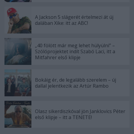
A Jackson 5 slágerét értelmezi át új
dalában Xike: itt az ABC!
„40 fölött már meg lehet hülyülni” –
Szólóprojektet indít Szabó Laci, itt a
Mitfahrer első klipje
Bokáig ér, de legalább szerelem – új
dallal jelentkezik az Artúr Rambo
Olasz sikerdiszkóval jön Janklovics Péter
első klipje – itt a TENETE!