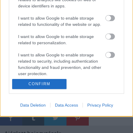
device identifiers in apps.
I want to allow Google to enable storage
related to functionality of the website or app.
I want to allow Google to enable storage
related to personalization.
I want to allow Google to enable storage
related to security, including authentication
nyitókép: Timothy Greenfield-Sanders
functionality and fraud prevention, and other
user protection.
CONFIRM
Címkék:
programajánló
cyndi lauper
koncertajánló
budapest
sportaréna
Data Deletion
Data Access
Privacy Policy