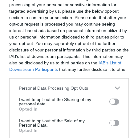
stúdióalbumot adott ki, többek közt olyan
processing of your personal or sensitive information for
slágerekkel, mint a
True Colors
, vagy
a
Stranger
targeted advertising by us, please use the below opt-out
Things
második évadának megható zárójelenetében
section to confirm your selection. Please note that after your
is szóló
Time After Time
, valamint beiktatták a
opt-out request is processed you may continue seeing
Dalszerző Hírességek Csarnokába.
interest-based ads based on personal information utilized by
us or personal information disclosed to third parties prior to
A budapesti koncertre jegyek elsőként a hivatalos
your opt-out. You may separately opt-out of the further
rajongói klub tagjainak elérhetők június 26-án 10
disclosure of your personal information by third parties on the
órától. A regisztrált Live Nation-tagok június 27-én
IAB’s list of downstream participants. This information may
10 órakor tudnak csatlakozni az elővásárlási
also be disclosed by us to third parties on the
IAB’s List of
lehetőséghez, ugyanakkor indul a Spotify pre-sale is.
Downstream Participants
that may further disclose it to other
A teljeskörű jegyértékesítés június 28-án 10 órakor
third parties.
kezdődik a
www.livenation.hu
és a
Please note that this website/app uses one or more Google
www.funcode.hu
oldalakon.
Facebook-esemény.
Personal Data Processing Opt Outs
services and may gather and store information including but
not limited to your visit or usage behaviour. You may click to
I want to opt-out of the Sharing of my
personal data.
grant or deny consent to Google and its third-party tags to
Opted In
use your data for below specified purposes in below Google
consent section.
I want to opt-out of the Sale of my
Personal Data.
Opted In