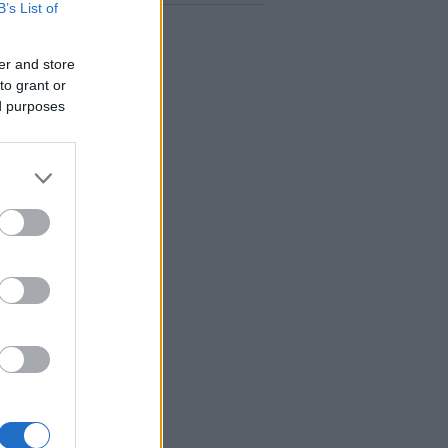
B’s List of
er and store
to grant or
ed purposes