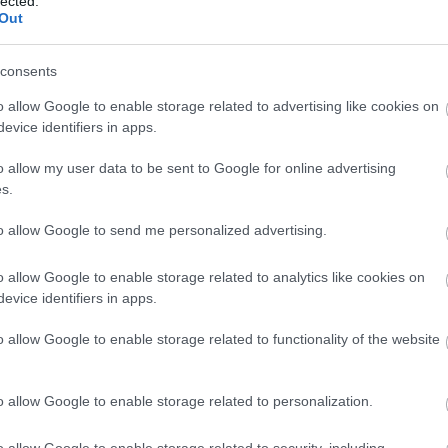
lected.
Out
consents
o allow Google to enable storage related to advertising like cookies on
evice identifiers in apps.
o allow my user data to be sent to Google for online advertising
s.
to allow Google to send me personalized advertising.
 roll-sztár, spoken word előadó 2016-ban életmű-összegző
o allow Google to enable storage related to analytics like cookies on
 Hajón
, ahová ezúttal
Marc Hurtadó
val alkotott formációjával
evice identifiers in apps.
ndező és vizuális művész, aki leginkább az
Etant Donnés
nevű
l, Eric-kel alapított 1977-ben. A Hurtado testvérek avantgárd
o allow Google to enable storage related to functionality of the website
ket, talált hangokat és szokatlan hangszereket kombinálnak, hogy
remtsenek.
o allow Google to enable storage related to personalization.