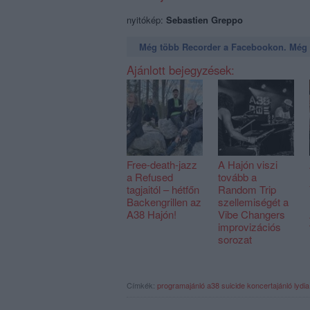
nyitókép:
Sebastien Greppo
Még több Recorder a Facebookon. Még t
Ajánlott bejegyzések:
Free-death-jazz
A Hajón viszi
a Refused
tovább a
tagjaitól – hétfőn
Random Trip
Backengrillen az
szellemiségét a
A38 Hajón!
Vibe Changers
improvizációs
sorozat
Címkék:
programajánló
a38
suicide
koncertajánló
lydi