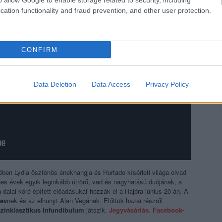
o allow Google to enable storage related to security, including
cation functionality and fraud prevention, and other user protection.
CONFIRM
Data Deletion
Data Access
Privacy Policy
en Lydia ösztönös énekhangja és Hurtado kísérleti világa olvad
es évek egyik leginkább úttörő, vad és nagyhatású duójának, a
a
dalai köré épített előadásukat hozzák el a Hajóra június 20-án. A
Rev
nek és az elhunyt Alan Vegának. Előttük hazai részről
zinklasztikus Infundibulum
játszik.
Jegyvásárlás.
Facebook-