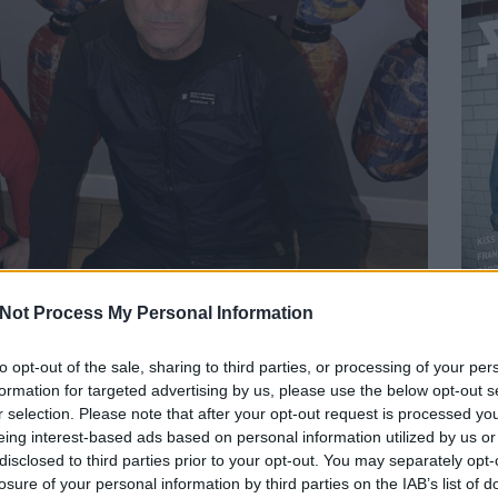
Not Process My Personal Information
to opt-out of the sale, sharing to third parties, or processing of your per
formation for targeted advertising by us, please use the below opt-out s
r selection. Please note that after your opt-out request is processed y
eing interest-based ads based on personal information utilized by us or
 ezer más súlyos stílus központi alakja, a New York-i no
disclosed to third parties prior to your opt-out. You may separately opt-
-án Marc Hurtadóval közös Suicide- és Alan Vega-műsorát
losure of your personal information by third parties on the IAB’s list of
BEL