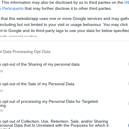
. This information may also be disclosed by us to third parties on the
IA
Participants
that may further disclose it to other third parties.
tt New Yorkba, ahol gyorsan bekapcsolódott a felvirágzó
 mivel gyakran kényszerült arra, hogy ételt lopjon lakótársaitól.
 that this website/app uses one or more Google services and may gath
 a befolyásos no wave zenekart, a
Teenage Jesus and the Jerks
t.
including but not limited to your visit or usage behaviour. You may click 
dia nyers, agresszív énekhangja megragadta a no wave
 to Google and its third-party tags to use your data for below specifi
 banda rövid élete ellenére jelentős hatást gyakorolt az
ogle consent section.
VASALNI. LYDIA LUNCH FILMJE A LÁZADÓK MAGÁNYÁRÓL
l Data Processing Opt Outs
lott, Lydia termékeny szólókarrierbe kezdett. Munkássága számos
a spoken wordöt és az experimentális zenét. Számos szólóalbumot
o opt-out of the Sharing of my personal data.
l, amiben megmutatta, hogy képes a punk nyersességét
In
 életművében zenei karrierje mellett versek, novellák és
yakran ugyanazokat a sötét, provokatív témákat tükrözik, mint
o opt-out of the Sale of my Personal Data.
In
to opt-out of processing my Personal Data for Targeted
ing.
In
o opt-out of Collection, Use, Retention, Sale, and/or Sharing
ersonal Data that Is Unrelated with the Purposes for which it