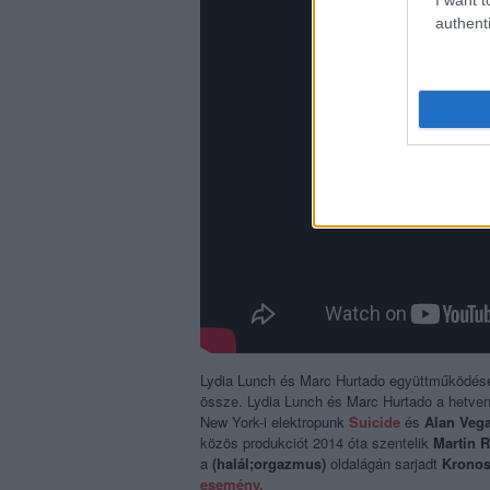
I want t
authenti
Lydia Lunch és Marc Hurtado együttműködéséb
össze. Lydia Lunch és Marc Hurtado
a hetven
New York-i elektropunk
Suicide
és
Alan Veg
közös produkciót 2014 óta szentelik
Martin 
a
(halál;orgazmus)
oldalágán sarjadt
Kronos
esemény.