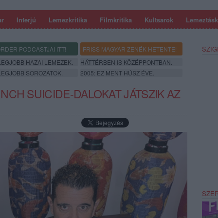
ar
Interjú
Lemezkritika
Filmkritika
Kultsarok
Lemeztásk
SZIG
RDER PODCASTJAI ITT!
FRISS MAGYAR ZENÉK HETENTE!
 LEGJOBB HAZAI LEMEZEK.
HÁTTÉRBEN IS KÖZÉPPONTBAN.
 LEGJOBB SOROZATOK.
2005: EZ MENT HÚSZ ÉVE.
NCH SUICIDE-DALOKAT JÁTSZIK AZ
SZE