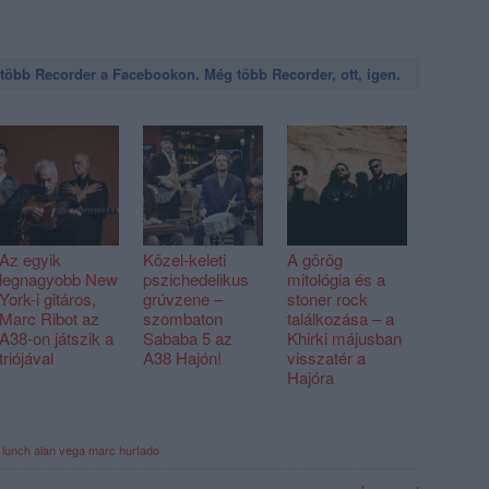
öbb Recorder a Facebookon. Még több Recorder, ott, igen.
Az egyik
Közel-keleti
A görög
legnagyobb New
pszichedelikus
mitológia és a
York-i gitáros,
grúvzene –
stoner rock
Marc Ribot az
szombaton
találkozása – a
A38-on játszik a
Sababa 5 az
Khirki májusban
triójával
A38 Hajón!
visszatér a
Hajóra
a lunch
alan vega
marc hurtado