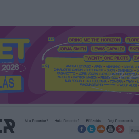
Mi a Recorder?
Hol a Recorder?
Előfizetés
Régi Recorderek