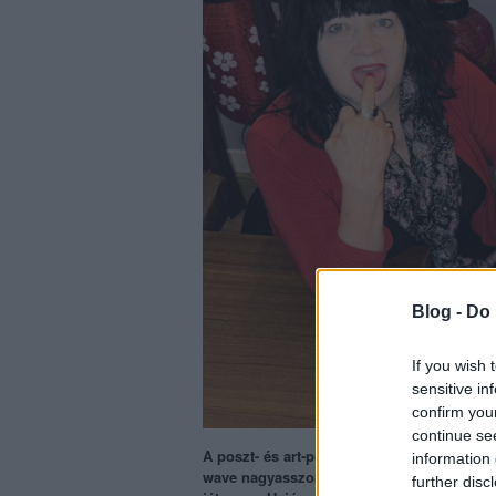
Blog -
Do 
If you wish 
sensitive in
confirm you
continue se
A poszt- és art-punk, a spoken word és még
information 
wave nagyasszonya, Lydia Lunch június 20
further disc