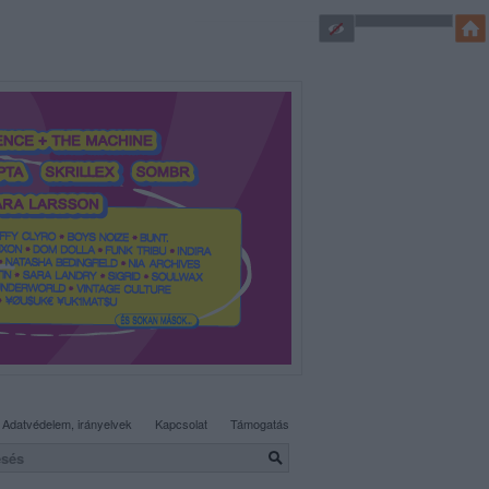
SÜTI BEÁLLÍTÁSOK MÓDOSÍTÁSA
Adatvédelem, irányelvek
Kapcsolat
Támogatás