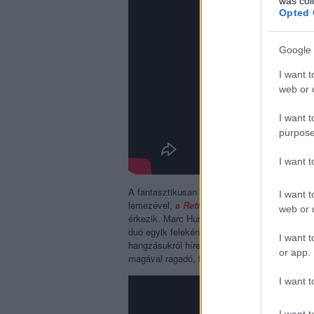
was col
Opted 
Google 
I want t
web or d
I want t
purpose
I want 
A fantasztikusan sokoldalú énekesnő, rock 'n
I want t
lemezével,
a
Retrovirus
szal játszott az A38
web or d
érkezik. Marc Hurtado francia zenész, filmre
duó egyik feleként ismert, amelyet testvéréve
I want t
hangzásukról híresek, melyben terepfelvétele
or app.
magával ragadó, túlvilági hangélményeket te
I want t