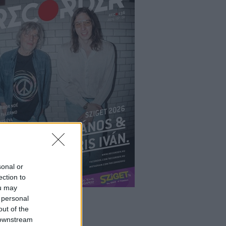
sonal or
ection to
ou may
 personal
out of the
 downstream
ÉPÉS