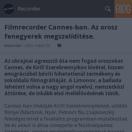
Recorder
Filmrecorder Cannes-ban. Az orosz
fenegyerek megszelídítése.
onozorobi
•
2024. május 20.
Az ukrajnai agresszió óta nem fogad oroszokat
Cannes, de Kirill Szerebrennyikov kivétel, hiszen
emigrációból bővíti hihetetlenül termékeny és
sokoldalú filmográfiáját. A Limonov, a ballada
lehetett volna a nagy angol nyelvű, nemzetközi
áttörése, de inkább első mellélövésének tűnik.
Cannes-ban imádják Kirill Szerebrennyikovot, utóbbi
filmjei (Mártírok, Nyár, Petrov’s flu, Csajkovszkij
felesége) mind a hivatalos programban mutatkoztak
be és akkor is állva ünnepelte a fesztiválpalota
közönsége, amikor meglehetősen koholtnak hangzó