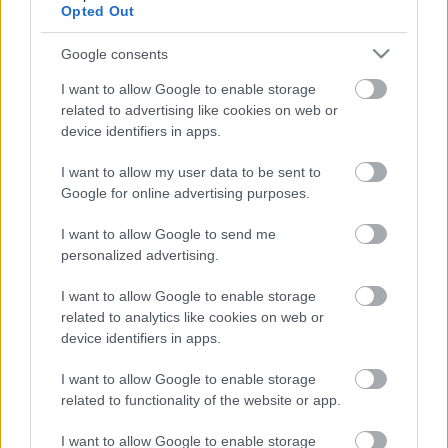
életrajzi filmben mindenki angolul beszéljen,
Opted Out
például, már vagy 15 éve, legalább a Becstelen
brigantyk óta meghaladta a filmipar. Ráadásul Ben
Google consents
Whishaw hiába remek színész és hiába képes orosz
I want to allow Google to enable storage
akcentussal beszélni, nála angolabb színészt nehéz
related to advertising like cookies on web or
elképzelni.
device identifiers in apps.
Szerebrennyikov tehát vállalta, hogy egy angol
I want to allow my user data to be sent to
színésszel szintet lép, beszéljenek angolul, a végén
Google for online advertising purposes.
írják szépen ki kivel mi történt és helyezzék az
Ukrajnában született aktivista történetét a jelenlegi
I want to allow Google to send me
nemzetközi kontextusba. Utóbbi egyébként
personalized advertising.
ránehezedik a filmre és különösen az utolsó 20
percben lesz igazán hangsúlyos, előtte sokkal
I want to allow Google to enable storage
fontosabb, hogy Limonov hogyan hódolt a szex,
related to analytics like cookies on web or
drogok és rock-n roll szentháromságnak New York-i
device identifiers in apps.
földönfutóként.
I want to allow Google to enable storage
Végső soron így a film két szék közül a padlóra esik,
related to functionality of the website or app.
mert sem dögös, punk Szerebrennyikov-jointként
I want to allow Google to enable storage
(mint például a csodás Nyár, ami életrajzi filmként is