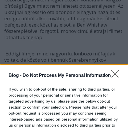
bírósági ügye miatt nem lehetett ott személyesen. Az
ukrajnai agresszió óta azonban elhagyta hazáját és
emigrációból alkot tovább, állítólag már két filmet
befejezett, ezek közül az elsőt, a Ben Whishaw
főszereplésével forgott Limonov című életrajzi filmet
láthattuk tegnap.
Eddigi filmjei mind nagyon különböző műfajúak
voltak, de közös volt bennük Szerebrennyikov
egyértelmű rock’n roll hozzáállása és még
egyértelműbb kanossága. Mivel mindezt egy
Blog -
Do Not Process My Personal Information
kosztümös filmbe (Csajkovszkij felesége) is képes
volt átmenteni, nem volt kérdés, hogy Eduard
If you wish to opt-out of the sale, sharing to third parties, or
Limonov költő, író, politikus és aktivista New York-i
processing of your personal or sensitive information for
kalandjai sem az udvarias történelemóra vonalat
targeted advertising by us, please use the below opt-out
követik majd.
section to confirm your selection. Please note that after your
opt-out request is processed you may continue seeing
interest-based ads based on personal information utilized by
us or personal information disclosed to third parties prior to