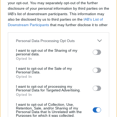
your opt-out. You may separately opt-out of the further
disclosure of your personal information by third parties on the
IAB’s list of downstream participants. This information may
also be disclosed by us to third parties on the
IAB’s List of
Downstream Participants
that may further disclose it to other
third parties.
Please note that this website/app uses one or more Google
Personal Data Processing Opt Outs
services and may gather and store information including but
not limited to your visit or usage behaviour. You may click to
I want to opt-out of the Sharing of my
personal data.
grant or deny consent to Google and its third-party tags to
Opted In
use your data for below specified purposes in below Google
consent section.
I want to opt-out of the Sale of my
Personal Data.
Viszont a nemzetközi producerek mintha mégis
Opted In
megpróbálták volna rákényszeríteni, hogy egy
hagyományosabb nézőpontú, Oscar-barát filmet
I want to opt-out of processing my
Personal Data for Targeted Advertising.
hozzon össze, ami nem csak a cannes-i
Opted In
fesztiválpalotában dübörög jól, hanem akár az
amerikai multiplexekben is. Ez a törekvés azonban
I want to opt-out of Collection, Use,
sajnos eleve halva született projektté tette a
Retention, Sale, and/or Sharing of my
Personal Data that Is Unrelated with the
Limonovot. Azt, hogy egy orosz híres emberről szóló
Purposes for which it was collected.