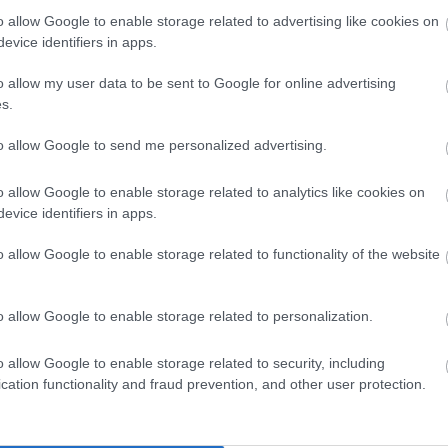
o allow Google to enable storage related to advertising like cookies on
d
(dob, szájharmonika) első lemezüket még duóban,
Voodoo
evice identifiers in apps.
án szerettek volna megújulni, új hangzásokat keresni. „Nagy
 az új tag,
Borsi Ferenc
hihetetlen tehetséggel és kreativitással
o allow my user data to be sent to Google for online advertising
agytuk a Voodoo Papa nevet, mert az emberek többségében nem
s.
 így nem éreztük önazonosnak. A Messessippi név szintén
s folyóval, zenei hidat verve Magyarországról egészen a messzi
to allow Google to send me personalized advertising.
 és trióvá bővülésről.
égét, de immár egy új köntösben, trióként. A nyers busker blues
o allow Google to enable storage related to analytics like cookies on
l telt meg. Ferkó érdekes, éteri effekteket, billentyű- vagy olykor
evice identifiers in apps.
de ha kell, banjózik vagy dorombon játszik. Zsiga továbbra is
mplett dobfelszerelést. Ez már önmagában zeneileg egy igen
o allow Google to enable storage related to functionality of the website
unkat egy szokványos felállásnak!”
gy új lemezanyagon dolgozik, amit szeretne majd dalonként minél
 a
Berta
.
o allow Google to enable storage related to personalization.
o allow Google to enable storage related to security, including
cation functionality and fraud prevention, and other user protection.
ngfoglaló Program
keretében a
Nemzeti Kulturális