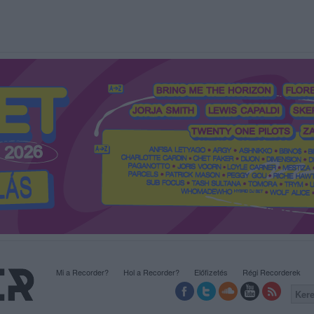
Mi a Recorder?
Hol a Recorder?
Előfizetés
Régi Recorderek