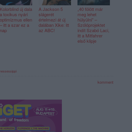
Kolorblind új dala
A Jackson 5
„40 fölött már
a toxikus nyári
slágerét
meg lehet
optimizmus ellen
értelmezi át új
hülyülni” –
– itt a szar ez a
dalában Xike: itt
Szólóprojektet
nap
az ABC!
indít Szabó Laci,
itt a Mitfahrer
első klipje
messessippi
komment