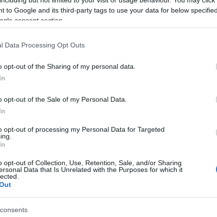
p Media stábja készítette, nevezetesen
Fejér Mihály
és
Orosz
 to Google and its third-party tags to use your data for below specifi
ól. A remek helyszínt
Kovács Norbert „Cimbi”
biztosította, a
ogle consent section.
tában, amiért nagyon hálásak vagyunk!”
l Data Processing Opt Outs
o opt-out of the Sharing of my personal data.
In
o opt-out of the Sale of my Personal Data.
In
to opt-out of processing my Personal Data for Targeted
ing.
In
o opt-out of Collection, Use, Retention, Sale, and/or Sharing
ersonal Data that Is Unrelated with the Purposes for which it
lected.
Out
consents