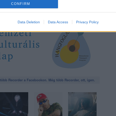
CONFIRM
Data Deletion
Data Access
Privacy Policy
öbb Recorder a Facebookon. Még több Recorder, ott, igen.