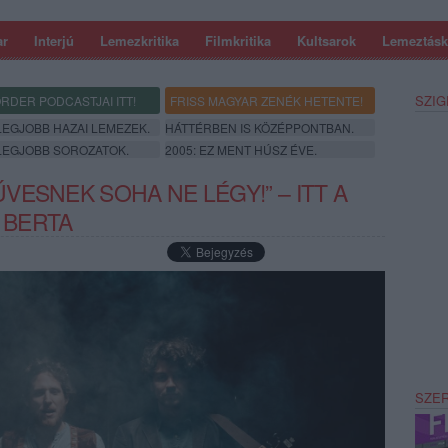
ar
Interjú
Lemezkritika
Filmkritika
Kultsarok
Lemeztásk
SZIG
RDER PODCASTJAI ITT!
FRISS MAGYAR ZENÉK HETENTE!
 LEGJOBB HAZAI LEMEZEK.
HÁTTÉRBEN IS KÖZÉPPONTBAN.
 LEGJOBB SOROZATOK.
2005: EZ MENT HÚSZ ÉVE.
ESNEK SOHA NE LÉGY!” – ITT A
A BERTA
SZE