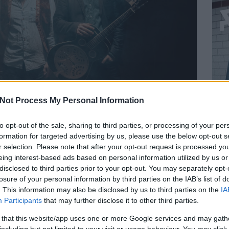
Not Process My Personal Information
to opt-out of the sale, sharing to third parties, or processing of your per
formation for targeted advertising by us, please use the below opt-out s
most pedig egy 1800-as évekbeli afroamerikai munkadal sajátos,
r selection. Please note that after your opt-out request is processed y
a blues-folkos Messessippi, akik már javában dolgoznak az új
eing interest-based ads based on personal information utilized by us or
disclosed to third parties prior to your opt-out. You may separately opt-
losure of your personal information by third parties on the IAB’s list of
froamerikai munkadal a blueszene kedvelőinek már ismerős
. This information may also be disclosed by us to third parties on the
IA
élyebb rétegeket érint meg az emberben: ősi erő, összetartozás
lyen hordozott üzenet mentén szerettük volna világra hozni a
Participants
that may further disclose it to other third parties.
az autentikus szöveget megőrizzük, de magyar nyelven mutatjuk
 that this website/app uses one or more Google services and may gath
 ami fontos volt számunkra” – mondta a zenekar.
BEL
including but not limited to your visit or usage behaviour. You may click 