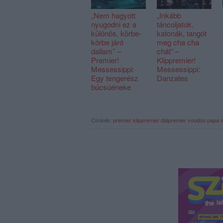
„Nem hagyott
„Inkább
nyugodni ez a
táncoljatok,
különös, körbe-
katonák, tangót
körbe járó
meg cha cha
dallam” –
chát” –
Premier!
Klippremier!
Messessippi:
Messessippi:
Egy tengerész
Danzates
búcsúéneke
Címkék:
premier
klippremier
dalpremier
voodoo papa