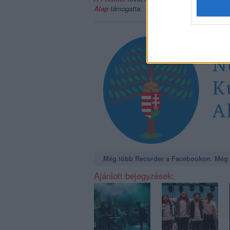
Alap
támogatta.
Még több Recorder a Facebookon. Még t
Ajánlott bejegyzések: