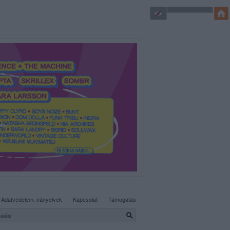
SÜTI BEÁLLÍTÁSOK MÓDOSÍTÁSA
Adatvédelem, irányelvek
Kapcsolat
Támogatás