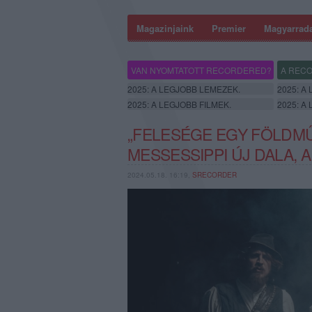
Magazinjaink
Premier
Magyarrad
VAN NYOMTATOTT RECORDERED?
A RECO
2025: A LEGJOBB LEMEZEK.
2025: A
2025: A LEGJOBB FILMEK.
2025: A
„FELESÉGE EGY FÖLDMŰV
MESSESSIPPI ÚJ DALA, 
2024.05.18. 16:19,
SRECORDER