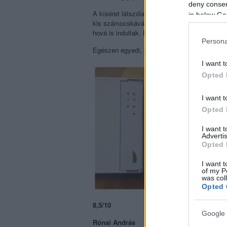
deny consent
A kíséret látszólag nem bonyolult: dobgép, r
in below Go
kis számocskává, de soha nem sikerül nekik, 
hová is indultak. Emiatt aztán végül kiismerh
Persona
Egészen egyedi, éjfekete humor hatja át ne
I want t
Opted 
I want t
Opted 
I want 
Advertis
Opted 
I want t
of my P
was col
Opted 
8,5/10
Google 
Rónai András