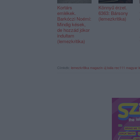
Kortárs
Könnyű érzet.
emlékek.
6363: Bársony
Barkóczi Noémi:
(lemezkritika)
Mindig kések,
de hozzád jókor
indultam
(lemezkritika)
Címkék:
lemezkritika
magazin
új bála
rec111
magyar l