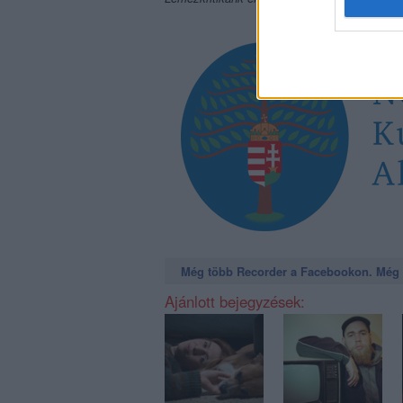
Még több Recorder a Facebookon. Még t
Ajánlott bejegyzések: