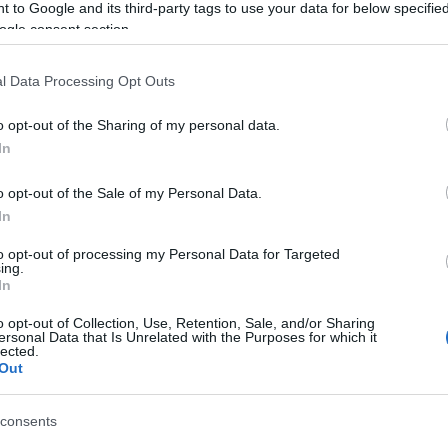
 to Google and its third-party tags to use your data for below specifi
eszelős és csipogó szintik próbálnak összeállni valami egyszerű
ogle consent section.
beleakadnak egymásba és saját magukba, eltérülnek, elfelejtik,
etetlenül telítettek lesznek ezek a számok.
l Data Processing Opt Outs
mcsak a szövegeket, hanem a zene egészét.
o opt-out of the Sharing of my personal data.
Előadó:
Új Bála
In
Cím:
Idegen tartalom
o opt-out of the Sale of my Personal Data.
Kiadó:
Tanzprocesz
In
Megjelenés:
2023. november 29.
to opt-out of processing my Personal Data for Targeted
Műfaj:
szürreálkísérleti dalok
ing.
In
Kulcsdal:
A bizalom
o opt-out of Collection, Use, Retention, Sale, and/or Sharing
ersonal Data that Is Unrelated with the Purposes for which it
lected.
Out
consents