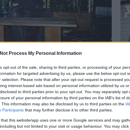
Not Process My Personal Information
to opt-out of the sale, sharing to third parties, or processing of your per
formation for targeted advertising by us, please use the below opt-out s
Új Bála egyik dalában, aki tovább/visszalépett a furatechnótól az
r selection. Please note that after your opt-out request is processed y
s dalokhoz. Ez a kritika először a
Recorder magazin 111.
eing interest-based ads based on personal information utilized by us or
disclosed to third parties prior to your opt-out. You may separately opt-
losure of your personal information by third parties on the IAB’s list of
meret; a lírai én belső szerveit eladó fiatalok; a leégett Notre
. This information may also be disclosed by us to third parties on the
IA
 19 ezer kép, amiket
Kaleta Gábor
nézegetett – ilyen témákról
Participants
that may further disclose it to other third parties.
rű „free punk” zenekar, a
derTANZ
frontembere,
Kovács Gábor
ót játszott, de most visszatért az énekléshez, pontosabban
 that this website/app uses one or more Google services and may gath
izmusa, másrészt sajátos zeneisége ment meg a ripacskodástól,
including but not limited to your visit or usage behaviour. You may click 
ha egyébként
Dr. Máriás
t juttatja az eszembe.)
BEL