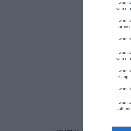
I want t
web or d
I want t
purpose
I want 
I want t
web or d
I want t
or app.
I want t
I want t
authenti
Lemezkritikánk elkészítését a
Hangfoglaló 