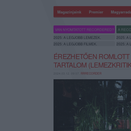
Magazinjaink
Premier
Magyarrad
VAN NYOMTATOTT RECORDERED?
A RECO
2025: A LEGJOBB LEMEZEK.
2025: A
2025: A LEGJOBB FILMEK.
2025: A
ÉREZHETŐEN ROMLOTT A
TARTALOM (LEMEZKRITIK
2024.03.12. 09:07,
RRRECORDER