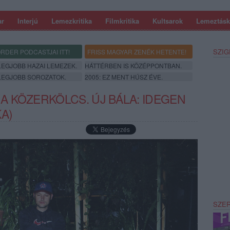
ar
Interjú
Lemezkritika
Filmkritika
Kultsarok
Lemeztásk
SZIG
RDER PODCASTJAI ITT!
FRISS MAGYAR ZENÉK HETENTE!
 LEGJOBB HAZAI LEMEZEK.
HÁTTÉRBEN IS KÖZÉPPONTBAN.
 LEGJOBB SOROZATOK.
2005: EZ MENT HÚSZ ÉVE.
 KÖZERKÖLCS. ÚJ BÁLA: IDEGEN
A)
SZE