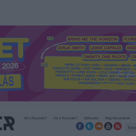
Mi a Recorder?
Hol a Recorder?
Előfizetés
Régi Recorderek