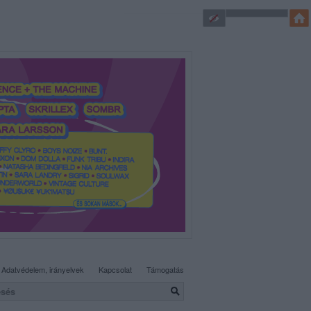
SÜTI BEÁLLÍTÁSOK MÓDOSÍTÁSA
Adatvédelem, irányelvek
Kapcsolat
Támogatás