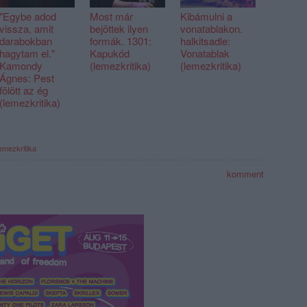
"Egybe adod
Most már
Kibámulni a
vissza, amit
bejöttek ilyen
vonatablakon.
darabokban
formák. 1301:
halkitsadle:
hagytam el."
Kapukód
Vonatablak
Kamondy
(lemezkritika)
(lemezkritika)
Ágnes: Pest
fölött az ég
(lemezkritika)
emezkritika
komment