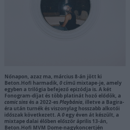
Nőnapon, azaz ma, március 8-án jött ki
Beton.Hofi harmadik,
0
című mixtape-je, amely
egyben a trilógia befejező epizódja is. A két
Fonogram-díjat és több platinát hozó elődök, a
comic sins
és a 2022-es
Playbánia
, illetve a Bagira-
éra után turnék és viszonylag hosszabb alkotói
időszak következett. A
0
egy éven át készült, a
mixtape dalai élőben először április 13-án,
Beton.Hofi MVM Dome-nagykoncertjén