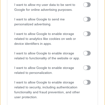
egy legendás római kiránduláson, az utómunka és a
I want to allow my user data to be sent to
tracklist is az ő munkája. A lemezen 18 dal és két
Google for online advertising purposes.
átvezető van (
A MEGOLDÁS INTERLUDE
/
VEZÉR SKIT
),
I want to allow Google to send me
és néhány szám még így is lemaradt az albumról,
personalized advertising.
vagy az utolsó percekben változott, ezért az sem
kizárt, hogy jön majd egy deluxe verzió is a
I want to allow Google to enable storage
közeljövőben.
related to analytics like cookies on web or
device identifiers in apps.
I want to allow Google to enable storage
related to functionality of the website or app.
I want to allow Google to enable storage
related to personalization.
I want to allow Google to enable storage
related to security, including authentication
functionality and fraud prevention, and other
user protection.