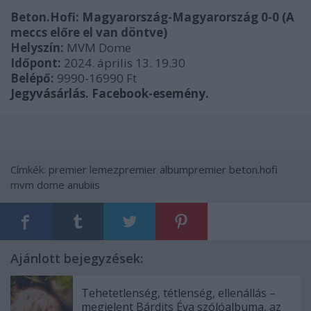
Beton.Hofi: Magyarország-Magyarország 0-0 (A
meccs előre el van döntve)
Helyszín:
MVM Dome
Időpont:
2024. április 13. 19.30
Belépő:
999
0-16990 Ft
Jegyvásárlás.
Facebook-esemény.
Címkék:
premier
lemezpremier
albumpremier
beton.hofi
mvm dome
anubiis
Ajánlott bejegyzések:
Tehetetlenség, tétlenség, ellenállás –
megjelent Bárdits Éva szólóalbuma, az