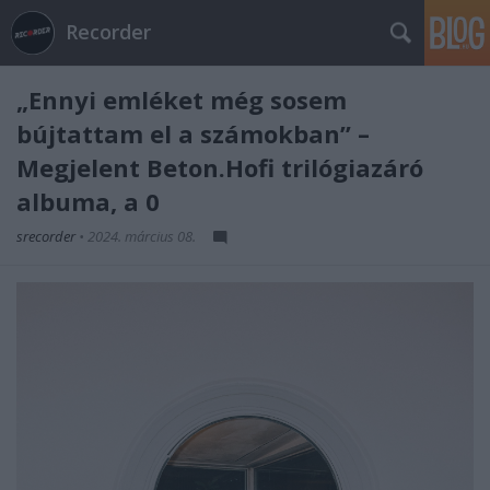
Recorder
„Ennyi emléket még sosem
bújtattam el a számokban” –
Megjelent Beton.Hofi trilógiazáró
albuma, a 0
srecorder
•
2024. március 08.