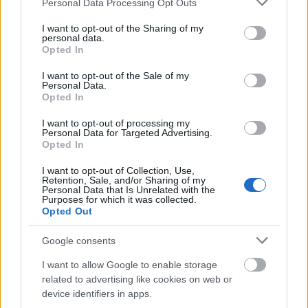
Personal Data Processing Opt Outs
életemben részt vettem. Más embernek látom
services and may gather and store information including but
magam a tükörben ahhoz a ponthoz képest, ahogy
not limited to your visit or usage behaviour. You may click to
I want to opt-out of the Sharing of my
elkezdtem befejezni és összehúzni ennyi történetet.
personal data.
grant or deny consent to Google and its third-party tags to
Opted In
Sosem dolgoztam még producerrel ennyire szorosan
use your data for below specified purposes in below Google
együtt. Sokat tanultam a zenéről ismét. Az utolsó
consent section.
I want to opt-out of the Sale of my
hetekben már konkrétan technikailag bent éltünk a
Personal Data.
stúdióban. Olyan volt, mint egy beköltözős hip-hop
Opted In
reality, természetesen kondi, szoli és mosoda nélkül.
I want to opt-out of processing my
A lemez utolsó sorát 00:00-kor vettem fel március 2-
Personal Data for Targeted Advertising.
án.”
Opted In
„EZ A FAJTA LÁNG ONE IN A MILLION” – ANUBII$
I want to opt-out of Collection, Use,
Retention, Sale, and/or Sharing of my
KEDVENC 2023-AS ZENÉI
Personal Data that Is Unrelated with the
Purposes for which it was collected.
Opted Out
A
0
című mixtape hangzásvilágáért a szintén erdélyi
származású, de produceri munkásságát Londonban
Google consents
kezdő
ANUBII$
felelt. Rajta kívül a zenéken többek
között
Hundred Sins
, a
toldyuuso
,
Dom Beats
,
I want to allow Google to enable storage
Dan Pinto
(Wavy kollektíva),
alprite
,
Kovács
related to advertising like cookies on web or
Gerrison
,
Baba Aziz
,
Miller Dávid
,
NoOne
és
dj
device identifiers in apps.
bestbars
gondolkodott. A borítót
Miki357
fotózta