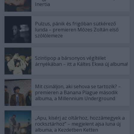
Inertia
Pulzus, pánik és frigóban sütkérező
lunda – premieren Mózes Zoltán első
szólólemeze
Szintipop a bársonyos végítélet
árnyékában – itt a Káltes Ekwa új albuma!
Mit csináljon, aki sehova se tartozik? –
premieren a Banana Plague második
albuma, a Millennium Underground
„Apu, kísérj az oltárhoz, hozzámegyek a
rocksztárhoz” – megjelent ajsa luna új
albuma, a Kezdetben Ketten