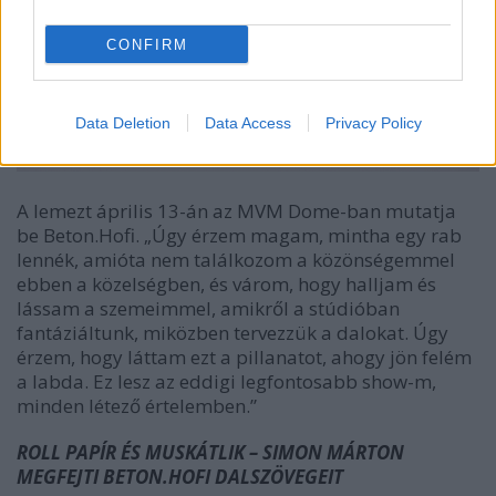
CONFIRM
Data Deletion
Data Access
Privacy Policy
A lemezt április 13-án az MVM Dome-ban mutatja
be Beton.Hofi. „Úgy érzem magam, mintha egy rab
lennék, amióta nem találkozom a közönségemmel
ebben a közelségben, és várom, hogy halljam és
lássam a szemeimmel, amikről a stúdióban
fantáziáltunk, miközben tervezzük a dalokat. Úgy
érzem, hogy láttam ezt a pillanatot, ahogy jön felém
a labda. Ez lesz az eddigi legfontosabb show-m,
minden létező értelemben.”
ROLL PAPÍR ÉS MUSKÁTLIK – SIMON MÁRTON
MEGFEJTI BETON.HOFI DALSZÖVEGEIT