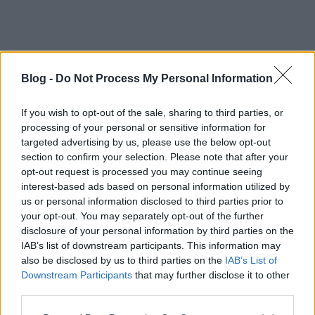
Blog -
Do Not Process My Personal Information
If you wish to opt-out of the sale, sharing to third parties, or
processing of your personal or sensitive information for
targeted advertising by us, please use the below opt-out
section to confirm your selection. Please note that after your
„Itt is van a DAY-sorozatnak egy az eddigieknél
opt-out request is processed you may continue seeing
hosszabb része, a
DAY 0
, és néhol felismerhető, hogy
interest-based ads based on personal information utilized by
egyes trekkekhez melyik elődök tartoznak. Így, hogy
us or personal information disclosed to third parties prior to
teljes a trilógia, kíváncsian várom, milyen playlist-
your opt-out. You may separately opt-out of the further
mutációk lesznek, mert innentől az a kirakós is
disclosure of your personal information by third parties on the
megnyílt. A kritikus pontokon rengeteg támogatást
IAB’s list of downstream participants. This information may
és szeretetet kaptunk saját közösségünktől és a
also be disclosed by us to third parties on the
IAB’s List of
hallgatóinktól egyaránt. A producer, Chris nevében is
Downstream Participants
that may further disclose it to other
mondhatom, hogy talán ez az eddigi leginkább
third parties.
kísérletező, legkomplexebb projekt, amiben
Please note that this website/app uses one or more Google