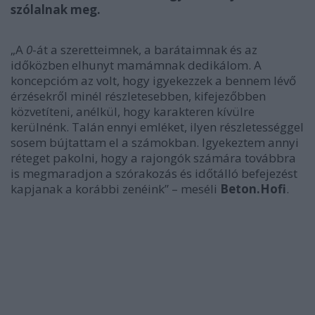
szólalnak meg.
„A
0
-át a szeretteimnek, a barátaimnak és az
időközben elhunyt mamámnak dedikálom. A
koncepcióm az volt, hogy igyekezzek a bennem lévő
érzésekről minél részletesebben, kifejezőbben
közvetíteni, anélkül, hogy karakteren kívülre
kerülnénk. Talán ennyi emléket, ilyen részletességgel
sosem bújtattam el a számokban. Igyekeztem annyi
réteget pakolni, hogy a rajongók számára továbbra
is megmaradjon a szórakozás és időtálló befejezést
kapjanak a korábbi zenéink” – meséli
Beton.Hofi
.