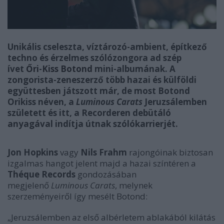
Unikális cseleszta, víztározó-ambient, építkező
techno és érzelmes szólózongora ad szép
ívet
Őri-Kiss Botond
mini-albumának. A
zongorista-zeneszerző
több hazai és külföldi
együttesben játszott már, de most Botond
Orikiss néven, a
Luminous Carats
Jeruzsálemben
született és itt, a Recorderen debütáló
anyagával indítja útnak szólókarrierjét.
Jon Hopkins
vagy
Nils Frahm
rajongóinak biztosan
izgalmas hangot jelent majd a hazai színtéren a
Théque Records
gondozásában
megjelenő
Luminous Carats
, melynek
szerzeményeiről így mesélt Botond:
„Jeruzsálemben az első albérletem ablakából kilátás