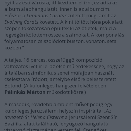
nyílt az esti városra, itt kezdtem el írni, ez adta az
album alaphangulatát, innen is az albumcím.
Először a
Luminous Carats
született meg, amit az
Evolving Carats
követett. A kint töltött hónapok alatt
szépen fokozatosan épültek ki az ötletek, majd a
legvégén kötöttem össze a számokat. A komponálás
folyamatosan csiszolódott buszon, vonaton, séta
közben.”
A teljes, 16 perces, összefüggő kompozíció
változatos ívet ír le; az első mű érdekessége, hogy az
általában szimfonikus zenei műfajban használt
cselesztára íródott, amelybe elsőre beleszeretett
Botond. (A különleges hangszer felvételében
Pálinkás Márton
működött közre.)
A második, rövidebb ambient művet pedig egy
különleges jeruzsálemi helyszín inspirálta: „Az
átvezető
St Helena Cistern
t a Jeruzsálemi Szent Sír
Bazilika alatt található, lenyűgöző hangulatú
víztározó ciszternában vettem fel. Csengőket,