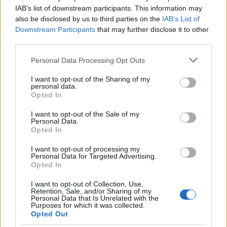
is utal az építkező szerkezetére. Ezt csendesíti le az
IAB’s list of downstream participants. This information may
albumot záró
Garden of Peace
, egy szóló-
also be disclosed by us to third parties on the
IAB’s List of
zongoradarab, ahol „a felvétel
Vajda Bence
Downstream Participants
that may further disclose it to other
munkája, és közreműködött még a szabadban arra
third parties.
járó verőcei madárkórus”.
Please note that this website/app uses one or more Google
Personal Data Processing Opt Outs
Az album élőben az idei
Piano Day
-en fog debütálni
services and may gather and store information including but
a MOM Kultban április 6-án.
Jegyvásárlás
,
not limited to your visit or usage behaviour. You may click to
I want to opt-out of the Sharing of my
personal data.
Facebook-esemény.
Idén ősszel pedig érkezik
grant or deny consent to Google and its third-party tags to
Opted In
Botond első LP-je, egy stúdióalbum zongorára és
use your data for below specified purposes in below Google
Fender Rhodesra komponálva, amely szintén a
consent section.
I want to opt-out of the Sale of my
Personal Data.
Théque Records gondozásában fog – a tervek szerint
Opted In
vinylen – megjelenni.
I want to opt-out of processing my
Az album borítóját a Lobotworks készítette,
Personal Data for Targeted Advertising.
Opted In
Németh Balázs Kristóf
pedig meg is animálta. A
keverést és a maszterelést
Lászlóffy András
ra bízta
I want to opt-out of Collection, Use,
Boti. Az album létrejöttéhez külön köszönet jár az
Retention, Sale, and/or Sharing of my
Personal Data that Is Unrelated with the
Óbudai Danubia Zenekar
nak,
Fuchs Benjámin
nak
Purposes for which it was collected.
és
Borsay Máté
nak.
Opted Out