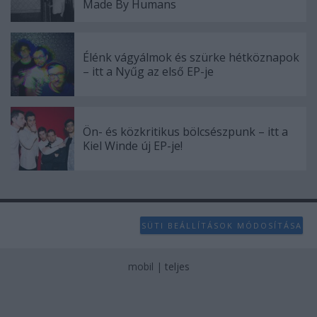
Made By Humans
Élénk vágyálmok és szürke hétköznapok
– itt a Nyűg az első EP-je
Ön- és közkritikus bölcsészpunk – itt a
Kiel Winde új EP-je!
SÜTI BEÁLLÍTÁSOK MÓDOSÍTÁSA
mobil
|
teljes