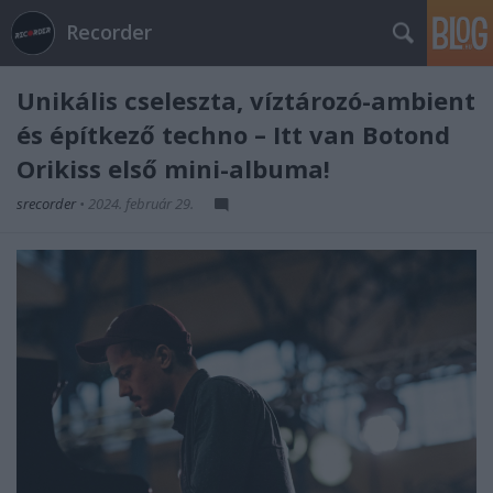
Recorder
Unikális cseleszta, víztározó-ambient
és építkező techno – Itt van Botond
Orikiss első mini-albuma!
srecorder
•
2024. február 29.