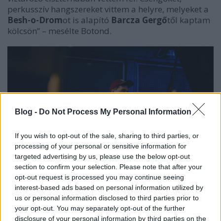
perkusszív hangszereket vittem a helyre, melyeket a
Besh-o-Drom
ot is alapító
Barcza Gergő
től kaptam
kölcsön” – mesélte Botond.
Blog -
Do Not Process My Personal Information
If you wish to opt-out of the sale, sharing to third parties, or
processing of your personal or sensitive information for
targeted advertising by us, please use the below opt-out
section to confirm your selection. Please note that after your
opt-out request is processed you may continue seeing
interest-based ads based on personal information utilized by
us or personal information disclosed to third parties prior to
A technoalapokon nyugvó
Evolving Carats
nál jut el az
your opt-out. You may separately opt-out of the further
utazás a dinamikus csúcspontjára, melynek a címe
disclosure of your personal information by third parties on the